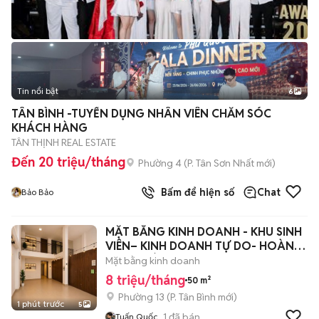
Tin nổi bật
6
+
2
TÂN BÌNH -TUYỂN DỤNG NHÂN VIÊN CHĂM SÓC
KHÁCH HÀNG
TÂN THỊNH REAL ESTATE
Đến 20 triệu/tháng
Phường 4
(
P. Tân Sơn Nhất
mới)
Bấm để hiện số
Chat
Bảo Bảo
MẶT BẰNG KINH DOANH - KHU SINH
VIÊN– KINH DOANH TỰ DO- HOÀNG
HOA THÁM
Mặt bằng kinh doanh
8 triệu/tháng
50 m²
Phường 13
(
P. Tân Bình
mới)
1 phút trước
5
1
đã bán
Tuấn Quốc