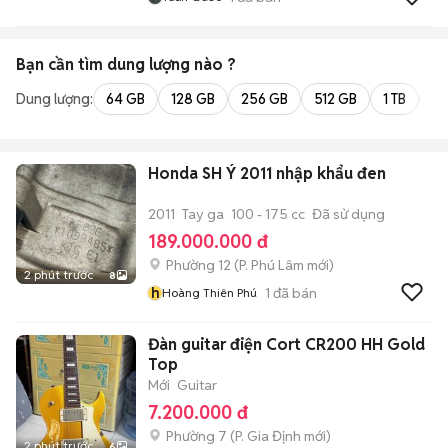
Bạn cần tìm
dung lượng
nào ?
Dung lượng:
64 GB
128 GB
256 GB
512 GB
1 TB
2 
Honda SH Ý 2011 nhập khẩu đen
2011
Tay ga
100 - 175 cc
Đã sử dụng
189.000.000 đ
Phường 12
(
P. Phú Lâm
mới)
2 phút trước
8
h
1
đã bán
Hoàng Thiên Phú
Đàn guitar điện Cort CR200 HH Gold
Top
Mới
Guitar
7.200.000 đ
Phường 7
(
P. Gia Định
mới)
2 phút trước
6