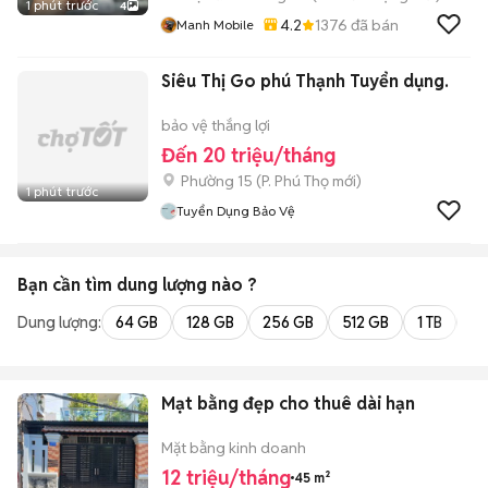
1 phút trước
4
4.2
1376
đã bán
Manh Mobile
Siêu Thị Go phú Thạnh Tuyển dụng.
bảo vệ thắng lợi
Đến 20 triệu/tháng
Phường 15
(
P. Phú Thọ
mới)
1 phút trước
Tuyển Dụng Bảo Vệ
Bạn cần tìm
dung lượng
nào ?
Dung lượng:
64 GB
128 GB
256 GB
512 GB
1 TB
2 
Mạt bằng đẹp cho thuê dài hạn
Mặt bằng kinh doanh
12 triệu/tháng
45 m²