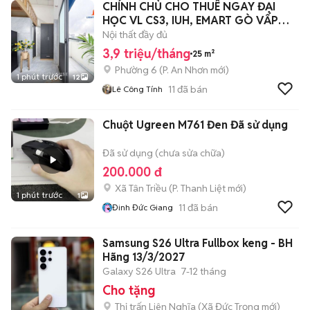
CHÍNH CHỦ CHO THUÊ NGAY ĐẠI
HỌC VL CS3, IUH, EMART GÒ VẤP
FULL NT GV
Nội thất đầy đủ
3,9 triệu/tháng
25 m²
Phường 6
(
P. An Nhơn
mới)
1 phút trước
12
11
đã bán
Lê Công Tính
Chuột Ugreen M761 Đen Đã sử dụng
Đã sử dụng (chưa sửa chữa)
200.000 đ
Xã Tân Triều
(
P. Thanh Liệt
mới)
1 phút trước
1
11
đã bán
Đinh Đức Giang
Samsung S26 Ultra Fullbox keng - BH
Hãng 13/3/2027
Galaxy S26 Ultra
7-12 tháng
Cho tặng
Thị trấn Liên Nghĩa
(
Xã Đức Trọng
mới)