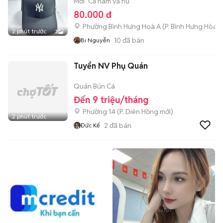
Mới
Cả nam và nữ
80.000 đ
Phường Bình Hưng Hoà A
(
P. Bình Hưng Hòa
m
2 phút trước
3
10
đã bán
Bi Nguyễn
Tuyển NV Phụ Quán
Quán Bún Cá
Đến 9 triệu/tháng
Phường 14
(
P. Diên Hồng
mới)
2 phút trước
2
đã bán
Đức Kế