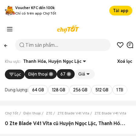
Voucher KFC đến 100k
Tải app
Chỉ có trên app Chợ Tốt
Khu vực:
Thanh Hóa, Huyện Ngọc Lặc
Xoá lọc
Điện thoại
67
Giá
Lọc
Dung lượng:
64 GB
128 GB
256 GB
512 GB
1 TB
2 
Chợ Tốt
Điện thoại
ZTE
ZTE Blade V41 Vita
ZTE Blade V41 Vita Tha
0 Zte Blade V41 Vita cũ Huyện Ngọc Lặc, Thanh Hóa đẹp