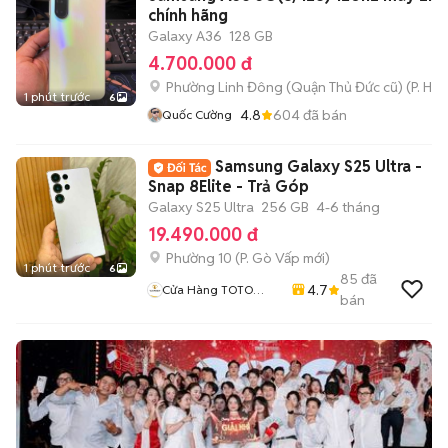
chính hãng
Galaxy A36
128 GB
4.700.000 đ
Phường Linh Đông (Quận Thủ Đức cũ)
(
P. Hiệ
1 phút trước
6
4.8
604
đã bán
Quốc Cường
Samsung Galaxy S25 Ultra -
Snap 8Elite - Trả Góp
Galaxy S25 Ultra
256 GB
4-6 tháng
19.490.000 đ
Phường 10
(
P. Gò Vấp
mới)
1 phút trước
6
85
đã
4.7
Cửa Hàng TOTO
bán
MOBILE