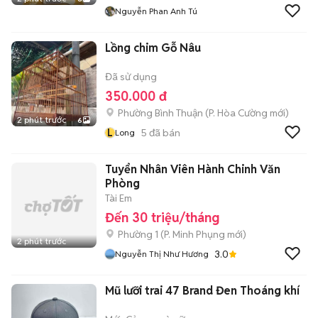
Nguyễn Phan Anh Tú
Lồng chim Gỗ Nâu
Đã sử dụng
350.000 đ
Phường Bình Thuận
(
P. Hòa Cường
mới)
2 phút trước
6
L
5
đã bán
Long
Tuyển Nhân Viên Hành Chinh Văn
Phòng
Tài Em
Đến 30 triệu/tháng
Phường 1
(
P. Minh Phụng
mới)
2 phút trước
3.0
Nguyễn Thị Như Hương
Mũ lưỡi trai 47 Brand Đen Thoáng khí