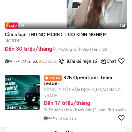
Tin nổi bật
2
Cần 5 bạn THU NỢ MCREDIT CÓ KINH NGHIỆM
MCREDIT
Đến 30 triệu/tháng
Phường 12
(
P. Bảy Hiền
mới)
5.0
32
đã bán
Bấm để hiện số
Chat
Minh Phương
B2B Operations Team
Leader
CÔNG TY CỔ PHẦN DỊCH VỤ GIAO HÀNG
NHANH
Đến 17 triệu/tháng
2 phút trước
1
Phường Hòa Khánh Bắc
(
P. Liên Chiểu
mới)
3
đã bán
Vy Vy