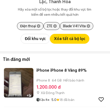
Lặc, Thanh Hóa
Hãy xóa một số bộ lọc hoặc thay đổi khu vực tìm 
kiếm để xem nhiều kết quả hơn
Điện thoại
ZTE
Blade V41 Vita
Đổi khu vực
Xóa tất cả bộ lọc
Tin đăng mới
iPhone iPhone 8 Vàng 89%
iPhone 8
64 GB
Hết bảo hành
1.200.000 đ
Xã Đông Thạnh
1 phút trước
6
5.0
18
đã bán
Cậu Ba