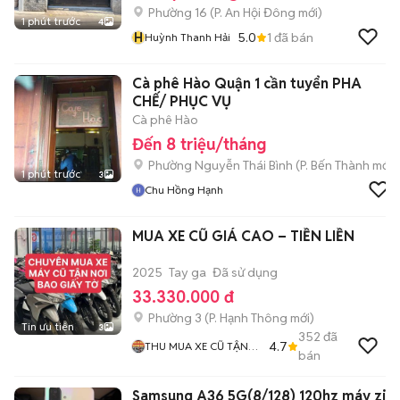
Phường 16
(
P. An Hội Đông
mới)
1 phút trước
4
H
5.0
1
đã bán
Huỳnh Thanh Hải
Cà phê Hào Quận 1 cần tuyển PHA
CHẾ/ PHỤC VỤ
Cà phê Hào
Đến 8 triệu/tháng
Phường Nguyễn Thái Bình
(
P. Bến Thành
mới)
1 phút trước
3
Chu Hồng Hạnh
MUA XE CŨ GIÁ CAO – TIỀN LIỀN
2025
Tay ga
Đã sử dụng
33.330.000 đ
Phường 3
(
P. Hạnh Thông
mới)
Tin ưu tiên
3
352
đã
4.7
THU MUA XE CŨ TẬN
bán
NHÀ
Samsung A36 5G(8/128) 120hz máy zin