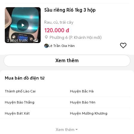
Sầu riêng Ri6 1kg 3 hộp
Rau, củ, trái cây
120.000 đ
Phường 6
(
P. Khánh Hội
mới)
2 phút trước
4
Lê Trần Gia Hân
Xem thêm
Mua bán đồ điện tử
Thành phố Lào Cai
Huyện Bắc Hà
Huyện Bảo Thắng
Huyện Bảo Yên
Huyện Bát Xát
Huyện Mường Khương
Xem thêm