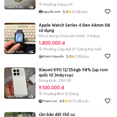
Phường Giảng Võ
1 phút trước
4
5.0
23
đã bán
Nguyễn Anh
Apple Watch Series 4 Đen 44mm Đã
sử dụng
Đã sử dụng (chưa sửa chữa)
3 tháng
1.800.000 đ
Phường Giáp Bát
(
P. Tương Mai
mới)
1 phút trước
4
5.0
2
đã bán
Khánh Nguyễn
Xiaomi K90 12/256gb 98% (up rom
quốc tế )máy+sạc
Dòng khác
256 GB
9.100.000 đ
Phường Bình Trị Đông
1 phút trước
6
4.9
2072
đã bán
Thành Loc
cần bán đất thổ cư