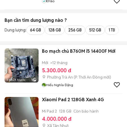
KHào
Bạn cần tìm
dung lượng
nào ?
Dung lượng:
64 GB
128 GB
256 GB
512 GB
1 TB
2 
Bo mạch chủ B760M i5 14400F Mới
Mới
>12 tháng
5.300.000 đ
Phường Trà An
(
P. Thới An Đông
mới)
1 phút trước
1
Hiếu Nghĩa Đặng
Xiaomi Pad 2 128GB Xanh 4G
Mi Pad 2
128 GB
Còn bảo hành
4.000.000 đ
Xã Tân Nhựt