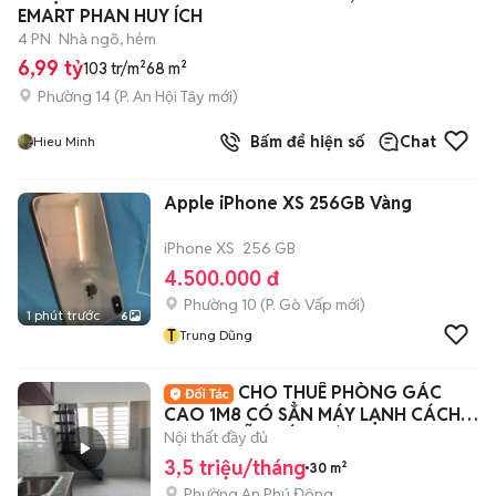
EMART PHAN HUY ÍCH
4 PN
Nhà ngõ, hẻm
6,99 tỷ
103 tr/m²
68 m²
Phường 14
(
P. An Hội Tây
mới)
Bấm để hiện số
Chat
Hieu Minh
Apple iPhone XS 256GB Vàng
iPhone XS
256 GB
4.500.000 đ
Phường 10
(
P. Gò Vấp
mới)
1 phút trước
6
T
Trung Dũng
CHO THUÊ PHÒNG GÁC
CAO 1M8 CÓ SẲN MÁY LẠNH CÁCH
ĐH NGUYỄN TẤT THÀNH 5P
Nội thất đầy đủ
3,5 triệu/tháng
30 m²
Phường An Phú Đông