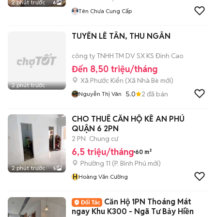
2 phút trước
6
Tên Chưa Cung Cấp
TUYỂN LỄ TÂN, THU NGÂN
công ty TNHH TM DV SX KS Đinh Cao
Đến 8,50 triệu/tháng
Xã Phước Kiển
(
Xã Nhà Bè
mới)
2 phút trước
5.0
2
đã bán
Nguyễn Thị Vân
CHO THUÊ CĂN HỘ KỀ AN PHÚ
QUẬN 6 2PN
2 PN
Chung cư
6,5 triệu/tháng
60 m²
Phường 11
(
P. Bình Phú
mới)
2 phút trước
5
H
Hoàng Văn Cường
Căn Hộ 1PN Thoáng Mát
ngay Khu K300 - Ngã Tư Bảy Hiền