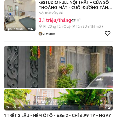
📣STUDIO FULL NỘI THẤT - CỬA SỔ
THOÁNG MÁT - CUỐI ĐƯỜNG TÂN
KỲ TÂN QUÝ📣
Nội thất đầy đủ
3,1 triệu/tháng
29 m²
Phường Tân Quý
(
P. Tân Sơn Nhì
mới)
1 phút trước
11
Vi Home
Tin nổi bật
12
+
2
1 TRỆT 3 LẦU - HẺM ÔTÔ - 68m2 - CHỈ 6,99 TỶ - NGAY