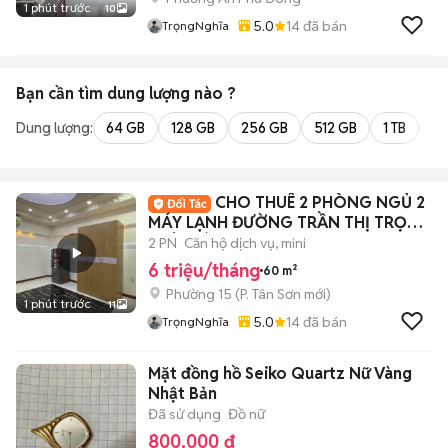
1 phút trước
10
5.0
14
đã bán
TrọngNghĩa
Bạn cần tìm
dung lượng
nào ?
Dung lượng:
64 GB
128 GB
256 GB
512 GB
1 TB
2 
CHO THUÊ 2 PHÒNG NGỦ 2
MÁY LẠNH ĐƯỜNG TRẦN THỊ TRỌNG
- TÂN BÌNH
2 PN
Căn hộ dịch vụ, mini
6 triệu/tháng
60 m²
Phường 15
(
P. Tân Sơn
mới)
1 phút trước
11
5.0
14
đã bán
TrọngNghĩa
Mặt đồng hồ Seiko Quartz Nữ Vàng
Nhật Bản
Đã sử dụng
Đồ nữ
800.000 đ