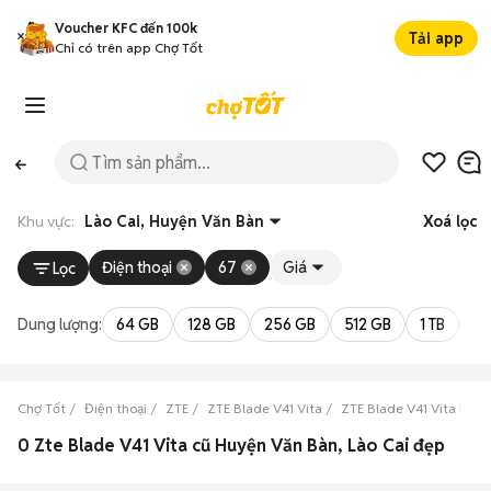
Voucher KFC đến 100k
Tải app
Chỉ có trên app Chợ Tốt
Khu vực:
Lào Cai, Huyện Văn Bàn
Xoá lọc
Điện thoại
67
Giá
Lọc
Dung lượng:
64 GB
128 GB
256 GB
512 GB
1 TB
2 
Chợ Tốt
Điện thoại
ZTE
ZTE Blade V41 Vita
ZTE Blade V41 Vita Lào 
0 Zte Blade V41 Vita cũ Huyện Văn Bàn, Lào Cai đẹp