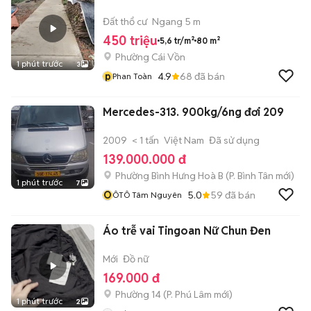
Đất thổ cư
Ngang 5 m
450 triệu
5,6 tr/m²
80 m²
Phường Cái Vồn
1 phút trước
3
p
4.9
68
đã bán
Phan Toàn
Mercedes-313. 900kg/6ng đơi 209
2009
< 1 tấn
Việt Nam
Đã sử dụng
139.000.000 đ
Phường Bình Hưng Hoà B
(
P. Bình Tân
mới)
1 phút trước
7
Ô
5.0
59
đã bán
ÔTÔ Tâm Nguyên
Áo trễ vai Tingoan Nữ Chun Đen
Mới
Đồ nữ
169.000 đ
Phường 14
(
P. Phú Lâm
mới)
1 phút trước
2