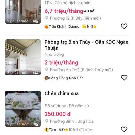
1 PN
Căn hộ dịch vụ, mini
6,7 triệu/tháng
40 m²
Phường 12
(
P. Bảy Hiền
mới)
2 phút trước
8
5.0
Trần Khánh Dương
Phòng trọ Bình Thủy - Gần KDC Ngân
Thuận
Nhà trống
2 triệu/tháng
Phường An Thới
(
P. Bình Thủy
mới)
2 phút trước
5
Cộng Đồng Nhà Đất
Chén china xưa
Đã sử dụng
Đồ gốm sứ
250.000 đ
Phường Bình Hưng Hòa
2 phút trước
3
T
5.0
1050
đã bán
Tâm