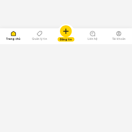
Trang chủ
Quản lý tin
Liên hệ
Tài khoản
Đăng tin
109.000 Bình chọn
Tải ứng dụng Chợ Tốt
Về Chợ Tốt
Quy chế sàn
Chính sách bảo mật
Giải quyết tranh chấp
CÔNG TY TNHH CHỢ TỐT - Người đại diện theo pháp luật:
Nguyễn Trọng Tấn; GPDKKD: 0312120782 do Sở KH & ĐT TP.HCM cấp ngày