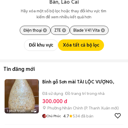
Bàn, Lào Cai
Hãy xóa một số bộ lọc hoặc thay đổi khu vực tìm 
kiếm để xem nhiều kết quả hơn
Điện thoại
ZTE
Blade V41 Vita
Đổi khu vực
Xóa tất cả bộ lọc
Tin đăng mới
Bình gỗ Sơn mài TÀI LỘC VƯỢNG,
Đã sử dụng
Đồ trang trí trong nhà
300.000 đ
Phường Nhân Chính
(
P. Thanh Xuân
mới)
1 phút trước
6
4.7
534
đã bán
Chú Phúc