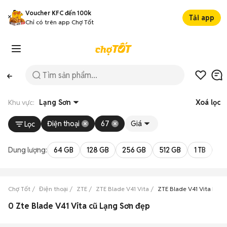
Voucher KFC đến 100k
Tải app
Chỉ có trên app Chợ Tốt
Khu vực:
Lạng Sơn
Xoá lọc
Điện thoại
67
Giá
Lọc
Dung lượng:
64 GB
128 GB
256 GB
512 GB
1 TB
2 
Chợ Tốt
Điện thoại
ZTE
ZTE Blade V41 Vita
ZTE Blade V41 Vita Lạng
0 Zte Blade V41 Vita cũ Lạng Sơn đẹp