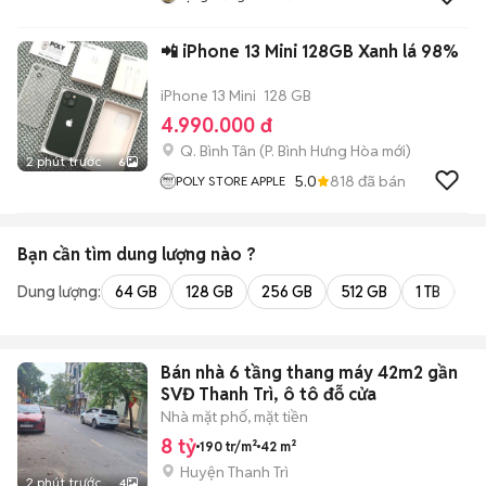
📲 iPhone 13 Mini 128GB Xanh lá 98%
iPhone 13 Mini
128 GB
4.990.000 đ
Q. Bình Tân
(
P. Bình Hưng Hòa
mới)
2 phút trước
6
5.0
818
đã bán
POLY STORE APPLE
Bạn cần tìm
dung lượng
nào ?
Dung lượng:
64 GB
128 GB
256 GB
512 GB
1 TB
2 
Bán nhà 6 tầng thang máy 42m2 gần
SVĐ Thanh Trì, ô tô đỗ cửa
Nhà mặt phố, mặt tiền
8 tỷ
190 tr/m²
42 m²
Huyện Thanh Trì
2 phút trước
4