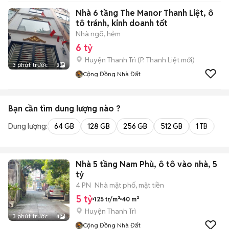
Nhà 6 tầng The Manor Thanh Liệt, ô
tô tránh, kinh doanh tốt
Nhà ngõ, hẻm
6 tỷ
Huyện Thanh Trì
(
P. Thanh Liệt
mới)
3 phút trước
3
Cộng Đồng Nhà Đất
Bạn cần tìm
dung lượng
nào ?
Dung lượng:
64 GB
128 GB
256 GB
512 GB
1 TB
2 
Nhà 5 tầng Nam Phù, ô tô vào nhà, 5
tỷ
4 PN
Nhà mặt phố, mặt tiền
5 tỷ
125 tr/m²
40 m²
Huyện Thanh Trì
3 phút trước
4
Cộng Đồng Nhà Đất