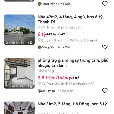
Cộng Đồng Nhà Đất
Nhà 42m2, 4 tầng, 4 ngủ, hơn 6 tỷ,
Thanh Trì
4 PN
Nhà mặt phố, mặt tiền
6 tỷ
143 tr/m²
42 m²
Huyện Thanh Trì
(
Xã Ngọc Hồi
mới)
2 phút trước
5
Cộng Đồng Nhà Đất
phòng trọ giá rẻ ngay trung tâm, phú
nhuận, tân bình
Nhà trống
2,8 triệu/tháng
25 m²
Q. Phú Nhuận
(
P. Đức Nhuận
mới)
2 phút trước
7
27
đã bán
Kieu Phan
Nhà 31m2, 5 tầng, Hà Đông, hơn 5 tỷ