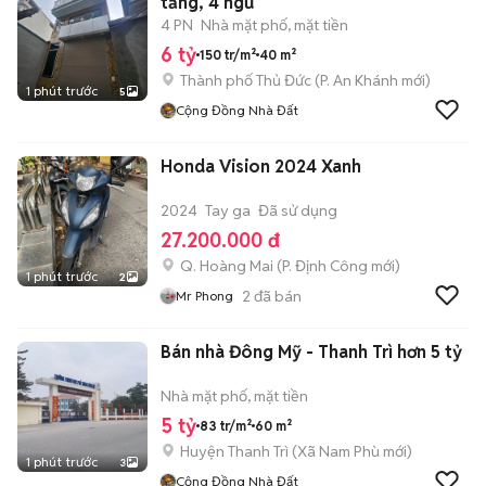
tầng, 4 ngủ
4 PN
Nhà mặt phố, mặt tiền
6 tỷ
150 tr/m²
40 m²
Thành phố Thủ Đức
(
P. An Khánh
mới)
1 phút trước
5
Cộng Đồng Nhà Đất
Honda Vision 2024 Xanh
2024
Tay ga
Đã sử dụng
27.200.000 đ
Q. Hoàng Mai
(
P. Định Công
mới)
1 phút trước
2
2
đã bán
Mr Phong
Bán nhà Đông Mỹ - Thanh Trì hơn 5 tỷ
Nhà mặt phố, mặt tiền
5 tỷ
83 tr/m²
60 m²
Huyện Thanh Trì
(
Xã Nam Phù
mới)
1 phút trước
3
Cộng Đồng Nhà Đất