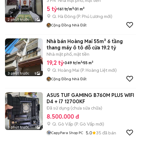
3 PN
Nhà mặt phố, mặt tiền
5 tỷ
161 tr/m²
31 m²
Q. Hà Đông
(
P. Phú Lương
mới)
2 phút trước
3
Cộng Đồng Nhà Đất
Nhà bán Hoàng Mai 55m² 6 tầng
thang máy ô tô đỗ cửa 19.2 tỷ
Nhà mặt phố, mặt tiền
19,2 tỷ
349 tr/m²
55 m²
Q. Hoàng Mai
(
P. Hoàng Liệt
mới)
3 phút trước
5
Cộng Đồng Nhà Đất
ASUS TUF GAMING B760M PLUS WIFI
D4 + i7 12700KF
Đã sử dụng (chưa sửa chữa)
8.500.000 đ
Q. Gò Vấp
(
P. Gò Vấp
mới)
3 phút trước
1
5.0
35
đã bán
CapyPara Shop PC