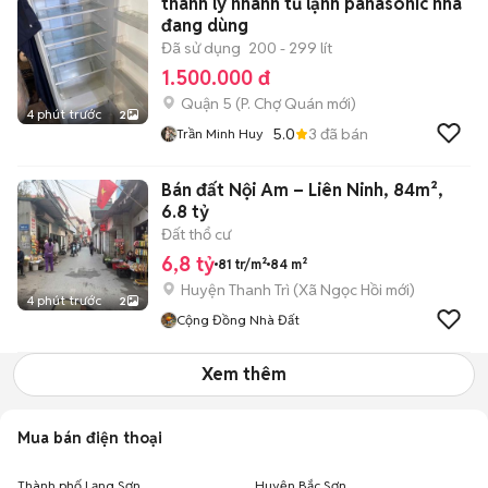
thanh lý nhanh tủ lạnh panasonic nhà
đang dùng
Đã sử dụng
200 - 299 lít
1.500.000 đ
Quận 5
(
P. Chợ Quán
mới)
4 phút trước
2
5.0
3
đã bán
Trần Minh Huy
Bán đất Nội Am – Liên Ninh, 84m²,
6.8 tỷ
Đất thổ cư
6,8 tỷ
81 tr/m²
84 m²
Huyện Thanh Trì
(
Xã Ngọc Hồi
mới)
4 phút trước
2
Cộng Đồng Nhà Đất
Xem thêm
Mua bán điện thoại
Thành phố Lạng Sơn
Huyện Bắc Sơn