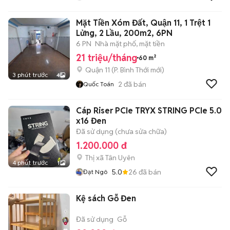
Mặt Tiền Xóm Đất, Quận 11, 1 Trệt 1
Lửng, 2 Lầu, 200m2, 6PN
6 PN
Nhà mặt phố, mặt tiền
21 triệu/tháng
60 m²
Quận 11
(
P. Bình Thới
mới)
3 phút trước
4
2
đã bán
Quốc Toán
Cáp Riser PCIe TRYX STRING PCIe 5.0
x16 Đen
Đã sử dụng (chưa sửa chữa)
1.200.000 đ
Thị xã Tân Uyên
4 phút trước
1
5.0
26
đã bán
Đạt Ngô
Kệ sách Gỗ Đen
Đã sử dụng
Gỗ