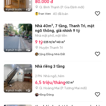
80.000 đ
Q. Bình Thạnh
(
P. Gia Định
mới)
4 phút trước
6
T
40
đã bán
Tran Vien
Nhà 40m², 7 tầng, Thanh Trì, mặt
ngõ thông, giá nhỉnh 9 tỷ
Nhà mặt phố, mặt tiền
9 tỷ
225 tr/m²
40 m²
Huyện Thanh Trì
4 phút trước
4
Cộng Đồng Nhà Đất
Nhà riêng 3 tầng
2 PN
Nhà ngõ, hẻm
6,5 triệu/tháng
32 m²
Q. Hoàng Mai
(
P. Tương Mai
mới)
4 phút trước
5
Hồng Đông