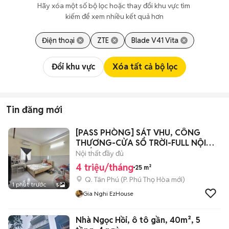
Hãy xóa một số bộ lọc hoặc thay đổi khu vực tìm 
kiếm để xem nhiều kết quả hơn
Điện thoại
ZTE
Blade V41 Vita
Đổi khu vực
Xóa tất cả bộ lọc
Tin đăng mới
[PASS PHÒNG] SÁT VHU, CÔNG
THƯƠNG-CỬA SỔ TRỜI-FULL NỘI
THẤT
Nội thất đầy đủ
4 triệu/tháng
25 m²
Q. Tân Phú
(
P. Phú Thọ Hòa
mới)
1 phút trước
5
Gia Nghi EzHouse
Nhà Ngọc Hồi, ô tô gần, 40m², 5