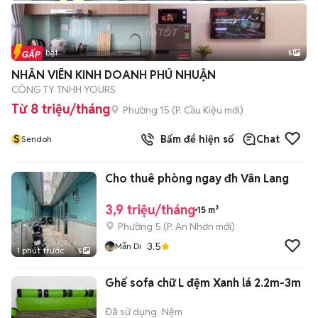
Tin nổi bật
5
NHÂN VIÊN KINH DOANH PHÚ NHUẬN
CÔNG TY TNHH YOURS
Từ 8 triệu/tháng
Phường 15
(
P. Cầu Kiệu
mới)
S
Bấm để hiện số
Chat
Sendoh
Cho thuê phòng ngay đh Vân Lang
3,9 triệu/tháng
15 m²
Phường 5
(
P. An Nhơn
mới)
3.5
Mẫn Di
1 phút trước
5
Ghế sofa chữ L đệm Xanh lá 2.2m-3m
Đã sử dụng
Nệm