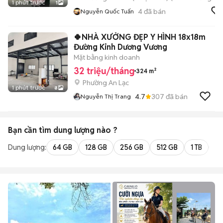
1 phút trước
1
4
đã bán
Nguyễn Quốc Tuấn
🍀NHÀ XƯỞNG ĐẸP Y HÌNH 18x18m
Đường Kinh Dương Vương
Mặt bằng kinh doanh
32 triệu/tháng
324 m²
Phường An Lạc
1 phút trước
8
4.7
307
đã bán
Nguyễn Thị Trang
Bạn cần tìm
dung lượng
nào ?
Dung lượng:
64 GB
128 GB
256 GB
512 GB
1 TB
2 