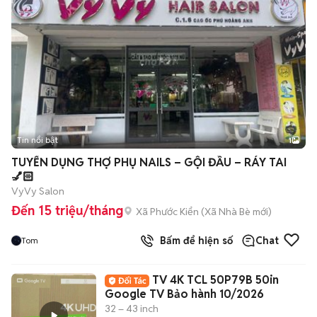
Tin nổi bật
1
TUYỂN DỤNG THỢ PHỤ NAILS – GỘI ĐẦU – RÁY TAI
💅🏻
VyVy Salon
Đến 15 triệu/tháng
Xã Phước Kiển
(
Xã Nhà Bè
mới)
Bấm để hiện số
Chat
Tom
TV 4K TCL 50P79B 50in
Google TV Bảo hành 10/2026
32 – 43 inch