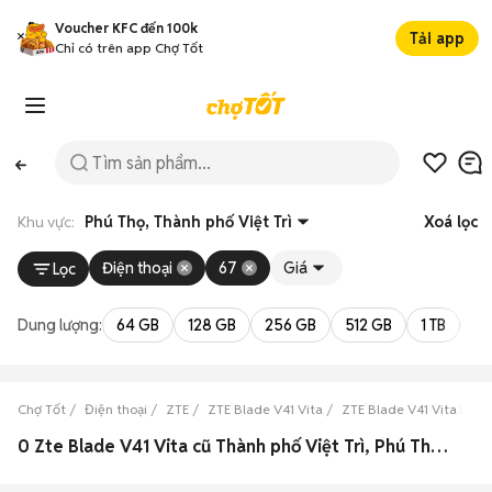
Voucher KFC đến 100k
Tải app
Chỉ có trên app Chợ Tốt
Khu vực:
Phú Thọ, Thành phố Việt Trì
Xoá lọc
Điện thoại
67
Giá
Lọc
Dung lượng:
64 GB
128 GB
256 GB
512 GB
1 TB
2 
Chợ Tốt
Điện thoại
ZTE
ZTE Blade V41 Vita
ZTE Blade V41 Vita Phú 
0 Zte Blade V41 Vita cũ Thành phố Việt Trì, Phú Thọ đẹp