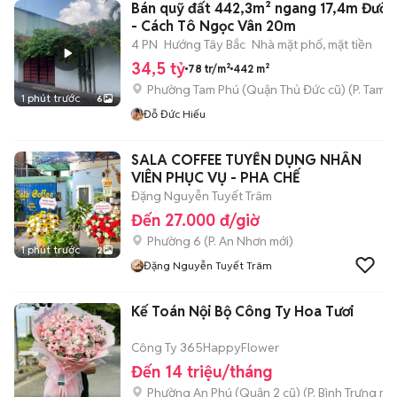
Bán quỹ đất 442,3m² ngang 17,4m Đườn
- Cách Tô Ngọc Vân 20m
4 PN
Hướng Tây Bắc
Nhà mặt phố, mặt tiền
34,5 tỷ
78 tr/m²
442 m²
Phường Tam Phú (Quận Thủ Đức cũ)
(
P. Tam B
1 phút trước
6
Đỗ Đức Hiếu
SALA COFFEE TUYỂN DỤNG NHÂN
VIÊN PHỤC VỤ - PHA CHẾ
Đặng Nguyễn Tuyết Trâm
Đến 27.000 đ/giờ
Phường 6
(
P. An Nhơn
mới)
1 phút trước
2
Đặng Nguyễn Tuyết Trâm
Kế Toán Nội Bộ Công Ty Hoa Tươi
Công Ty 365HappyFlower
Đến 14 triệu/tháng
Phường An Phú (Quận 2 cũ)
(
P. Bình Trưng
mới