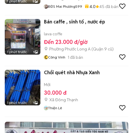
1 phút trước
5
4.0
45
đã bán
BĐS Mai Phương599
Bán caffe , sinh tố , nước ép
lava coffe
Đến 23.000 đ/giờ
Phường Phước Long A (Quận 9 cũ)
1 phút trước
1
C
1
đã bán
Công Vinh
Chổi quét nhà Nhựa Xanh
Mới
30.000 đ
Xã Đông Thạnh
1 phút trước
1
Thiện Lê