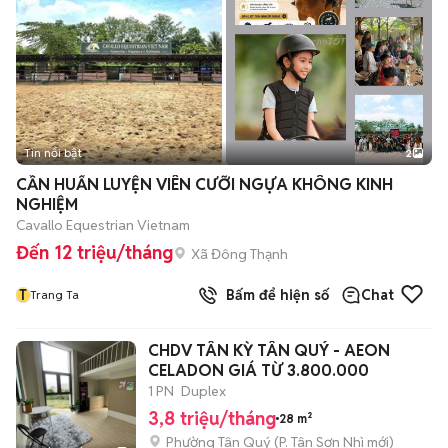
Tin nổi bật
2
CẦN HUẤN LUYỆN VIÊN CƯỠI NGỰA KHÔNG KINH
NGHIỆM
Cavallo Equestrian Vietnam
Đến 12 triệu/tháng
Xã Đông Thạnh
T
Bấm để hiện số
Chat
Trang Ta
CHDV TÂN KỲ TÂN QUÝ - AEON
CELADON GIÁ TỪ 3.800.000
1 PN
Duplex
3,8 triệu/tháng
28 m²
Phường Tân Quý
(
P. Tân Sơn Nhì
mới)