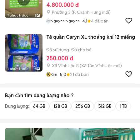
4.800.000 đ
Phường 3
(
P. Chánh Hưng
mới)
1 phút trước
3
4.1
4
đã bán
Nguyen Nguyen
Tã quần Caryn XL thoáng khí 12 miếng
Đã sử dụng
Đồ cho bé
250.000 đ
Xã Vĩnh Lộc B
(
Xã Tân Vĩnh Lộc
mới)
1 phút trước
1
K
5.0
21
đã bán
Kim
Bạn cần tìm
dung lượng
nào ?
Dung lượng:
64 GB
128 GB
256 GB
512 GB
1 TB
2 