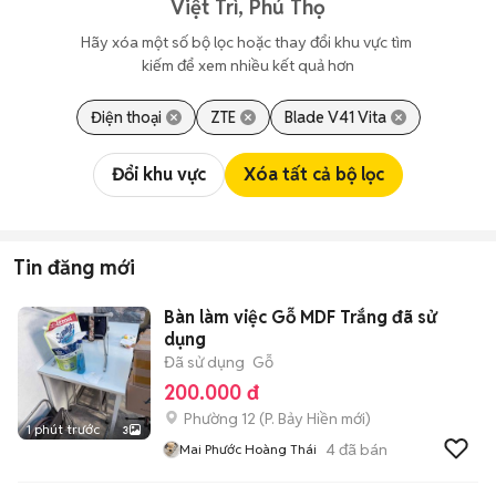
Việt Trì, Phú Thọ
Hãy xóa một số bộ lọc hoặc thay đổi khu vực tìm 
kiếm để xem nhiều kết quả hơn
Điện thoại
ZTE
Blade V41 Vita
Đổi khu vực
Xóa tất cả bộ lọc
Tin đăng mới
Bàn làm việc Gỗ MDF Trắng đã sử
dụng
Đã sử dụng
Gỗ
200.000 đ
Phường 12
(
P. Bảy Hiền
mới)
1 phút trước
3
4
đã bán
Mai Phước Hoàng Thái