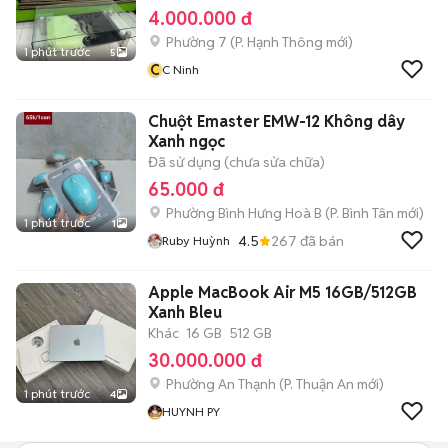
4.000.000 đ
Phường 7
(
P. Hạnh Thông
mới)
1 phút trước
5
C
C Ninh
Chuột Emaster EMW-12 Không dây
Xanh ngọc
Đã sử dụng (chưa sửa chữa)
65.000 đ
Phường Bình Hưng Hoà B
(
P. Bình Tân
mới)
1 phút trước
1
4.5
267
đã bán
Ruby Huỳnh
Apple MacBook Air M5 16GB/512GB
Xanh Bleu
Khác
16 GB
512 GB
30.000.000 đ
Phường An Thạnh
(
P. Thuận An
mới)
1 phút trước
4
HUYNH PY