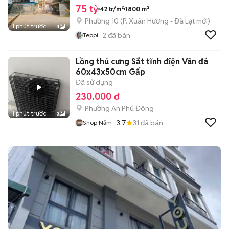
75 tỷ
42 tr/m²
1800 m²
Phường 10
(
P. Xuân Hương - Đà Lạt
mới)
1 phút trước
4
2
đã bán
Teppi
Lồng thú cưng Sắt tĩnh điện Vân đá
60x43x50cm Gấp
Đã sử dụng
230.000 đ
Phường An Phú Đông
1 phút trước
3
3.7
31
đã bán
Shop Nấm