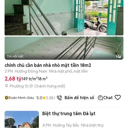
Tin nổi bật
5
chính chủ cần bán nhà nhỏ mặt tiền 18m2
2 PN
Hướng Đông Nam
Nhà mặt phố, mặt tiền
2,68 tỷ
149 tr/m²
18 m²
Phường 10
(
P. Chánh Hưng
mới)
Đ
5.0
3
đã bán
Bấm để hiện số
Chat
Đoàn Minh Giàu
Biệt thự trung tâm Đà lạt
4 PN
Hướng Tây Bắc
Nhà biệt thự