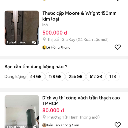
Thước cặp Moore & Wright 150mm
kim loại
Mới
500.000 đ
Thị trấn Gia Ray
(
Xã Xuân Lộc
mới)
1 phút trước
3
L
Lê Hồng Phong
Bạn cần tìm
dung lượng
nào ?
Dung lượng:
64 GB
128 GB
256 GB
512 GB
1 TB
2 
Dịch vụ thi công vách trần thạch cao
TP.HCM
80.000 đ
Phường 1
(
P. Hạnh Thông
mới)
Kiến Tạo Không Gian
1 phút trước
3