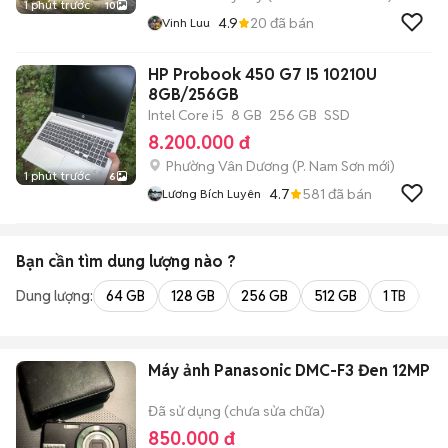
1 phút trước
10
4.9
20
đã bán
Vinh Luu
HP Probook 450 G7 I5 10210U
8GB/256GB
Intel Core i5
8 GB
256 GB
SSD
8.200.000 đ
Phường Vân Dương
(
P. Nam Sơn
mới)
1 phút trước
6
4.7
581
đã bán
Lương Bích Luyên
Bạn cần tìm
dung lượng
nào ?
Dung lượng:
64 GB
128 GB
256 GB
512 GB
1 TB
2 
Máy ảnh Panasonic DMC-F3 Đen 12MP
Đã sử dụng (chưa sửa chữa)
850.000 đ