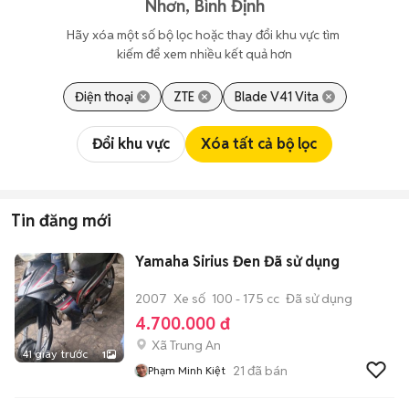
Nhơn, Bình Định
Hãy xóa một số bộ lọc hoặc thay đổi khu vực tìm 
kiếm để xem nhiều kết quả hơn
Điện thoại
ZTE
Blade V41 Vita
Đổi khu vực
Xóa tất cả bộ lọc
Tin đăng mới
Yamaha Sirius Đen Đã sử dụng
2007
Xe số
100 - 175 cc
Đã sử dụng
4.700.000 đ
Xã Trung An
41 giây trước
1
21
đã bán
Phạm Minh Kiệt