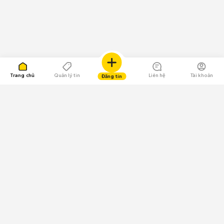
Trang chủ
Quản lý tin
Liên hệ
Tài khoản
Đăng tin
109.000 Bình chọn
Tải ứng dụng Chợ Tốt
Về Chợ Tốt
Quy chế sàn
Chính sách bảo mật
Giải quyết tranh chấp
CÔNG TY TNHH CHỢ TỐT - Người đại diện theo pháp luật: