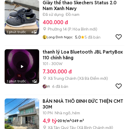
Giày thể thao Skechers Status 2.0
Nam Xanh Navy
Đã sử dụng
Đồ nam
400.000 đ
Phường 14
(
P. Hòa Bình
mới)
1 phút trước
6
L
5.0
5
đã bán
Long Đinh Ngọc
thanh lý Loa Bluetooth JBL PartyBox
110 chính hãng
101 - 300W
7.300.000 đ
Xã Trung Chánh
(
Xã Bà Điểm
mới)
1 phút trước
1
6
đã bán
Vi
BÁN NHÀ THÔ ĐINH ĐỨC THIỆN CMT
30M
10 PN
Nhà ngõ, hẻm
4,9 tỷ
20 tr/m²
249 m²
Xã Tân Quý Tây
(
Xã Bình Chánh
mới)