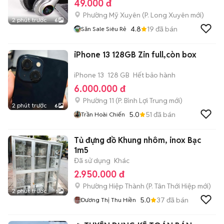
49.000 đ
Phường Mỹ Xuyên
(
P. Long Xuyên
mới)
2 phút trước
6
4.8
19
đã bán
Săn Sale Siêu Rẻ
iPhone 13 128GB Zin full,còn box
iPhone 13
128 GB
Hết bảo hành
6.000.000 đ
Phường 11
(
P. Bình Lợi Trung
mới)
2 phút trước
6
5.0
51
đã bán
Trần Hoài Chiến
Tủ đựng đồ Khung nhôm, inox Bạc
1m5
Đã sử dụng
Khác
2.950.000 đ
Phường Hiệp Thành
(
P. Tân Thới Hiệp
mới)
2 phút trước
1
5.0
37
đã bán
Dương Thị Thu Hiền