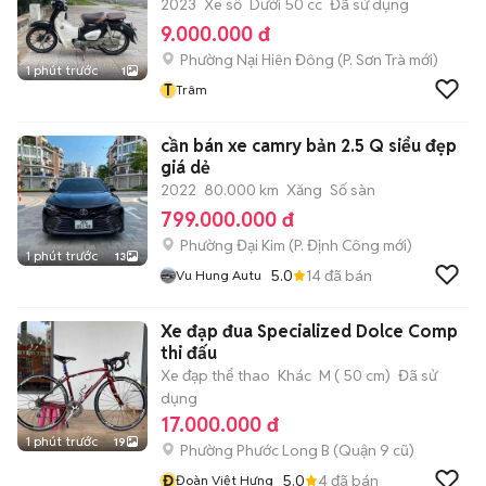
2023
Xe số
Dưới 50 cc
Đã sử dụng
9.000.000 đ
Phường Nại Hiên Đông
(
P. Sơn Trà
mới)
1 phút trước
1
T
Trâm
cần bán xe camry bản 2.5 Q siểu đẹp
giá dẻ
2022
80.000 km
Xăng
Số sàn
799.000.000 đ
Phường Đại Kim
(
P. Định Công
mới)
1 phút trước
13
5.0
14
đã bán
Vu Hung Autu
Xe đạp đua Specialized Dolce Comp
thi đấu
Xe đạp thể thao
Khác
M ( 50 cm)
Đã sử
dụng
17.000.000 đ
1 phút trước
19
Phường Phước Long B (Quận 9 cũ)
Đ
5.0
4
đã bán
Đoàn Việt Hưng