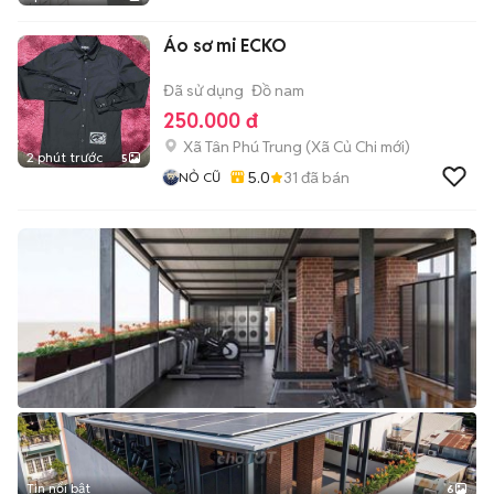
Áo sơ mi ECKO
Đã sử dụng
Đồ nam
250.000 đ
Xã Tân Phú Trung
(
Xã Củ Chi
mới)
2 phút trước
5
5.0
31
đã bán
NỎ CŨ
Tin nổi bật
6