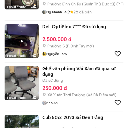
Phường Bình Chiểu (Quận Thủ Đức cũ)
(
P. Ta
1 phút trước
6
4.9
28
đã bán
Ng Khanh
Dell OptiPlex 7*** Đã sử dụng
2.500.000 đ
Phường 5
(
P. Bình Tây
mới)
N
Nguyễn Tâm
1 phút trước
2
Ghế văn phòng Vải Xám đã qua sử
dụng
Đã sử dụng
250.000 đ
Xã Xuân Thới Thượng
(
Xã Bà Điểm
mới)
1 phút trước
3
Bao An
Cub 50cc 2023 Số Đen trắng