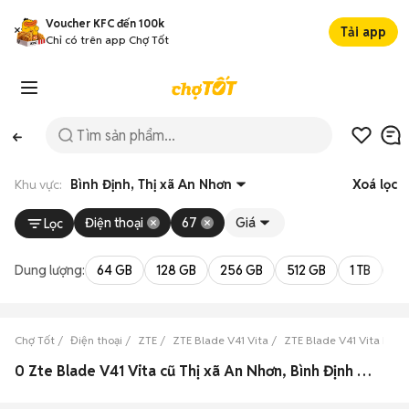
Voucher KFC đến 100k
Tải app
Chỉ có trên app Chợ Tốt
Khu vực:
Bình Định, Thị xã An Nhơn
Xoá lọc
Điện thoại
67
Giá
Lọc
Dung lượng:
64 GB
128 GB
256 GB
512 GB
1 TB
2 
Chợ Tốt
Điện thoại
ZTE
ZTE Blade V41 Vita
ZTE Blade V41 Vita Bình
0 Zte Blade V41 Vita cũ Thị xã An Nhơn, Bình Định đẹp