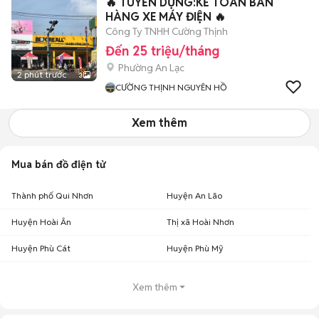
🔥 TUYỂN DỤNG:KẾ TOÁN BÁN
HÀNG XE MÁY ĐIỆN 🔥
Công Ty TNHH Cường Thịnh
Đến 25 triệu/tháng
Phường An Lạc
2 phút trước
3
CƯỜNG THỊNH NGUYÊN HỒ
Xem thêm
Mua bán đồ điện tử
Thành phố Qui Nhơn
Huyện An Lão
Huyện Hoài Ân
Thị xã Hoài Nhơn
Huyện Phù Cát
Huyện Phù Mỹ
Xem thêm