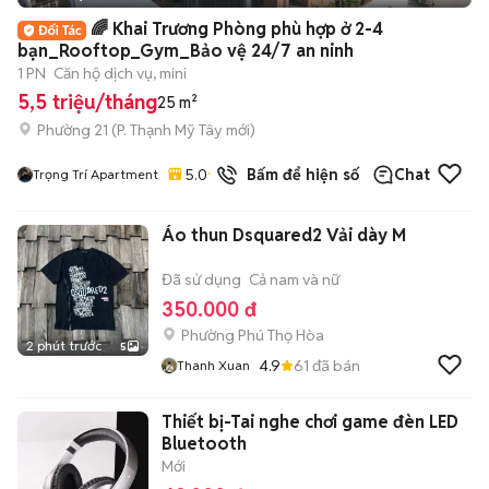
+
2
🌈 Khai Trương Phòng phù hợp ở 2-4
bạn_Rooftop_Gym_Bảo vệ 24/7 an ninh
1 PN
Căn hộ dịch vụ, mini
5,5 triệu/tháng
25 m²
Phường 21
(
P. Thạnh Mỹ Tây
mới)
5.0
Bấm để hiện số
Chat
Trọng Trí Apartment
Áo thun Dsquared2 Vải dày M
Đã sử dụng
Cả nam và nữ
350.000 đ
Phường Phú Thọ Hòa
2 phút trước
5
4.9
61
đã bán
Thanh Xuan
Thiết bị-Tai nghe chơi game đèn LED
Bluetooth
Mới