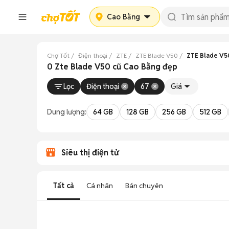
Cao Bằng
Chợ Tốt
Điện thoại
ZTE
ZTE Blade V50
ZTE Blade V5
0 Zte Blade V50 cũ Cao Bằng đẹp
Lọc
Điện thoại
67
Giá
Dung lượng:
64 GB
128 GB
256 GB
512 GB
Siêu thị điện tử
Tất cả
Cá nhân
Bán chuyên