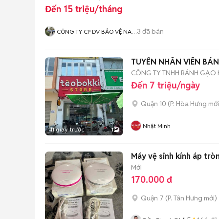
Đến 15 triệu/tháng
3
đã bán
CÔNG TY CP DV BẢO VỆ NAM
KỲ
TUYỂN NHÂN VIÊN BÁ
CÔNG TY TNHH BÁNH GẠO 
Đến 7 triệu/ngày
Quận 10
(
P. Hòa Hưng
mới
Nhật Minh
41 giây trước
1
Mới
170.000 đ
Quận 7
(
P. Tân Hưng
mới)