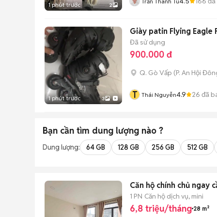
4.5
166
đã
Trần Thanh Tú
1 phút trước
2
Giày patin Flying Eagle 
Đã sử dụng
900.000 đ
Q. Gò Vấp
(
P. An Hội Đôn
T
4.9
26
đã b
Thái Nguyễn
1 phút trước
3
Bạn cần tìm
dung lượng
nào ?
Dung lượng:
64 GB
128 GB
256 GB
512 GB
Căn hộ chính chủ ngay c
1 PN
Căn hộ dịch vụ, mini
6,8 triệu/tháng
28 m²