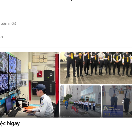
huận
mới)
án
+
2
iệc Ngay