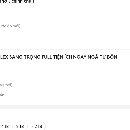
tho ( chính chủ )
ước An
mới)
LEX SANG TRỌNG FULL TIỆN ÍCH NGAY NGÃ TƯ BỐN
ông
mới)
án
1 TB
2 TB
> 2 TB