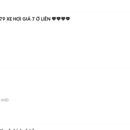
9 XE HƠI GIÁ 7 Ở LIỀN 💙💙💙💙
mới)