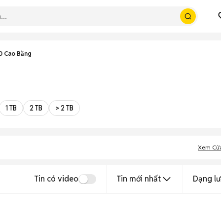
0 Cao Bằng
1 TB
2 TB
> 2 TB
Xem Cử
Tin có video
Tin mới nhất
Dạng lư