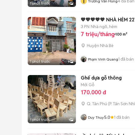
T
4
đã bán
Trương Văn Hùng
1 phút trước
1
💙💙💙💙💙 NHÀ HẺM 227
3 PN
Nhà ngõ, hẻm
7 triệu/tháng
100 m²
Huyện Nhà Bè
1
đã bán
Phạm Vinh Quang
1 phút trước
9
Ghế dựa gỗ thông
Mới
Gỗ
170.000 đ
Q. Tân Phú
(
P. Tân Sơn Nhì
5.0
1
đã bán
Duy Thuy
1 phút trước
1