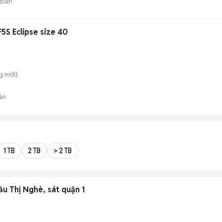
 bán
F5S Eclipse size 40
g
mới)
án
1 TB
2 TB
> 2 TB
ầu Thị Nghè, sát quận 1