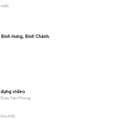
mới)
 Bình Hưng, Bình Chánh.
p - quay - dựng video
 Thao Tiên Phong
 Hòa
mới)