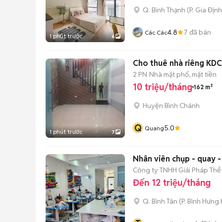
Q. Bình Thạnh
(
P. Gia Định
4.8
7
đã bán
Các Các
1 phút trước
6
Cho thuê nhà riêng KDC
2 PN
Nhà mặt phố, mặt tiền
10 triệu/tháng
162 m²
Huyện Bình Chánh
Q
5.0
Quang
1 phút trước
7
Nhân viên chụ
Công ty TNHH Giải Pháp Thể
Đến 12 triệu/tháng
Q. Bình Tân
(
P. Bình Hưng