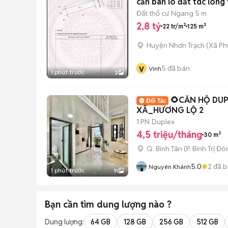
cần bán lô đất tdc long 
Đất thổ cư
Ngang 5 m
2,8 tỷ
22 tr/m²
125 m²
Huyện Nhơn Trạch
(
Xã Ph
v
5
đã bán
Vinh
1 phút trước
2
🌻CĂN HỘ DUP
XÃ_HƯƠNG LỘ 2
1 PN
Duplex
4,5 triệu/tháng
30 m²
Q. Bình Tân
(
P. Bình Trị Đ
5.0
2
đã b
Nguyên Khánh
1 phút trước
11
Bạn cần tìm
dung lượng
nào ?
Dung lượng:
64 GB
128 GB
256 GB
512 GB