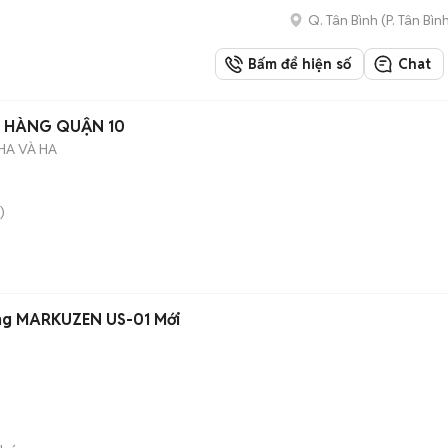
Q. Tân Bình
(
P. Tân Bìn
Bấm để hiện số
Chat
N HÀNG QUẬN 10
HA VÀ HA
)
Máy vệ sinh kính áp tròng MARKUZEN US-01 Mới