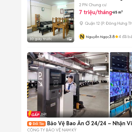
2 PN
Chung cư
7 triệu/tháng
65 m²
Quận 12
(
P. Đông Hưng T
N
3.8
4
đã b
Nguyễn Ngọc
30 giây trước
3
Tin nổi bật
Bảo Vệ Bao Ăn Ở 24/24 – Nhận V
CÔNG TY BẢO VỆ NAM KỲ