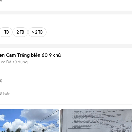
1 TB
2 TB
> 2 TB
n Cam Trắng biển 60 9 chủ
 cc
Đã sử dụng
i)
ã bán