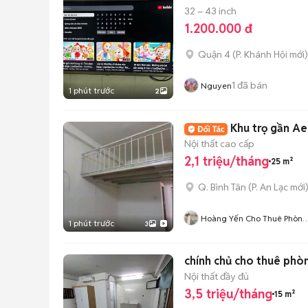
32 – 43 inch
1.200.000 đ
Quận 4
(
P. Khánh Hội
mới)
1
đã bán
Nguyen
1 phút trước
2
Khu trọ gần Ae
Nội thất cao cấp
2,1 triệu/tháng
25 m²
Q. Bình Tân
(
P. An Lạc
mới
Hoàng Yến Cho Thuê Phòng
1 phút trước
3
CHDV TpHCM
chính chủ cho thuê phò
Nội thất đầy đủ
3,5 triệu/tháng
15 m²