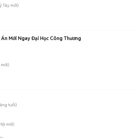
ỹ Tây
mới)
ự Án Mới Ngay Đại Học Công Thương
mới)
áng tuổi)
Hội
mới)
án