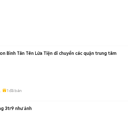
on Bình Tân Tên Lửa Tiện di chuyển các quận trung tâm
)
1
đã bán
 -
ng 3tr9 như ảnh