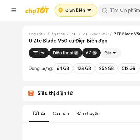
Điện Biên
Chợ Tốt
Điện thoại
ZTE
ZTE Blade V50
ZTE Blade V50
0 Zte Blade V50 cũ Điện Biên đẹp
Lọc
Điện thoại
67
Giá
Dung lượng:
64 GB
128 GB
256 GB
512 GB
Siêu thị điện tử
Tất cả
Cá nhân
Bán chuyên