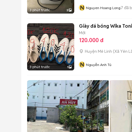
N
7
đã 
Nguyen Hoang Long
3 phút trước
2
Giày đá bóng Wika Toni
Mới
120.000 đ
Huyện Mê Linh
(
Xã Yên L
N
Nguyễn Anh Tú
3 phút trước
1