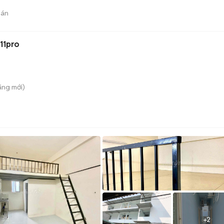
bán
11pro
ãng
mới)
+
2