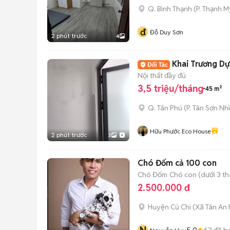
Q. Bình Thạnh
(
P. Thạnh M
đ
Đỗ Duy Sơn
2 phút trước
4
Khai Trương D
Nội thất đầy đủ
3,5 triệu/tháng
45 m²
Q. Tân Phú
(
P. Tân Sơn Nhì
Hữu Phước Eco House
2 phút trước
3
Chó Đốm cả 100 con
Chó Đốm
Chó con (dưới 3 th
2.500.000 đ
Huyện Củ Chi
(
Xã Tân An 
5.0
62
đã b