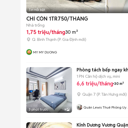
Tin nổi bật
CHỈ CÒN 1TR750/THÁNG
Nhà trống
1,75 triệu/tháng
30 m²
Q. Bình Thạnh
(
P. Gia Định
mới)
MY MY DUONG
Phòng tách bếp ngay kh
1 PN
Căn hộ dịch vụ, mini
6,6 triệu/tháng
30 m²
Quận 7
(
P. Tân Hưng
mới)
Quân Lewis Thuê Phòng Uy
3 phút trước
9
Tín
Kinh Dương Vương Quận 