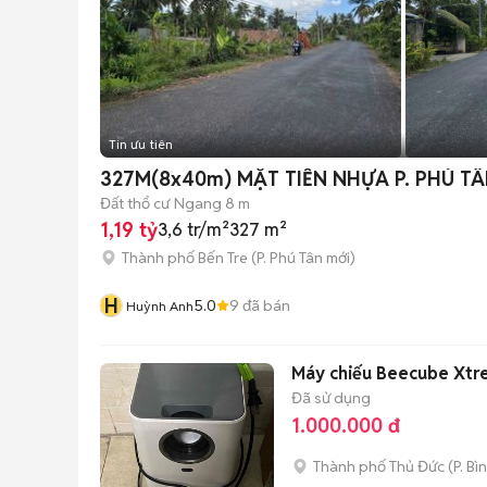
Tin ưu tiên
Đất thổ cư
Ngang 8 m
1,19 tỷ
3,6 tr/m²
327 m²
Thành phố Bến Tre
(
P. Phú Tân
mới)
H
5.0
9
đã bán
Huỳnh Anh
Máy chiếu Beecube Xtr
Đã sử dụng
1.000.000 đ
Thành phố Thủ Đức
(
P. Bì