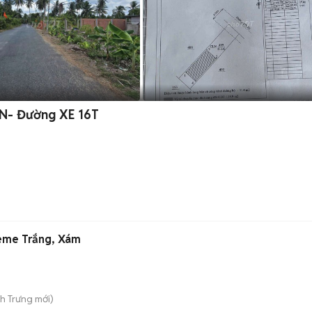
327M(8x40m) MẶT TIỀN NHỰA P. PHÚ TÂN- Đường XE 16T
eme Trắng, Xám
nh Trưng
mới)