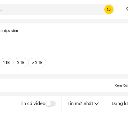
 Điện Biên
1 TB
2 TB
> 2 TB
Xem Cử
Tin có video
Tin mới nhất
Dạng lư