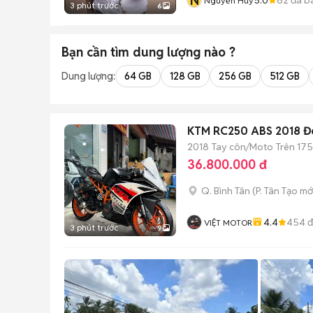
N
Nguyễn Huy
3 phút trước
6
Bạn cần tìm
dung lượng
nào ?
Dung lượng:
64 GB
128 GB
256 GB
512 GB
KTM RC250 ABS 2018 Đe
2018
Tay côn/Moto
Trên 175
36.800.000 đ
Q. Bình Tân
(
P. Tân Tạo
mớ
4.4
454
đ
VIỆT MOTOR
3 phút trước
9