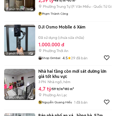
2,39 tỷ
48 tr/m²
50 m²
Phường Trung Tự
(
P. Văn Miếu - Quốc Tử Giá
2 phút trước
10
P
Phạm Thành Công
DJI Osmo Mobile 6 Xám
Đã sử dụng (chưa sửa chữa)
1.000.000 đ
Phường Thới An
2 phút trước
2
4.5
29
đã bán
Shop Gimbal
Nhà hai tầng còn mới sát đường lớn
giá tốt khu vực
3 PN
Nhà ngõ, hẻm
4,7 tỷ
59 tr/m²
80 m²
Phường An Lạc
2 phút trước
4
N
1
đã bán
Nguyễn Quang Hiếu
Bán nhà phố an xá , hồng hà, 57m,