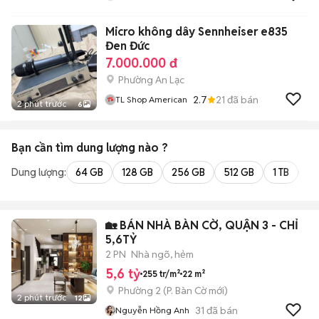
Micro không dây Sennheiser e835
Đen Đức
7.000.000 đ
Phường An Lạc
2.7
21
đã bán
TL Shop American
2 phút trước
6
Bạn cần tìm
dung lượng
nào ?
Dung lượng:
64 GB
128 GB
256 GB
512 GB
1 TB
2 
🏡 BÁN NHÀ BÀN CỜ, QUẬN 3 - CHỈ
5,6TỶ
2 PN
Nhà ngõ, hẻm
5,6 tỷ
255 tr/m²
22 m²
Phường 2
(
P. Bàn Cờ
mới)
2 phút trước
12
31
đã bán
Nguyễn Hồng Anh