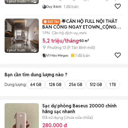
1 phút trước
9
1
đã bán
Duy Bách
🌟CĂN HỘ FULL NỘI THẤT
BAN CÔNG NGAY ETOWN_CỘNG
HOÀ
1 PN
Căn hộ dịch vụ, mini
5,2 triệu/tháng
50 m²
Phường 13
(
P. Tân Bình
mới)
1 phút trước
8
1
đã bán
Vĩ Hào Megas
Bạn cần tìm
dung lượng
nào ?
Dung lượng:
64 GB
128 GB
256 GB
512 GB
1 TB
2 
Sạc dự phòng Baseus 20000 chính
hãng sạc nhanh
Đã sử dụng (chưa sửa chữa)
280.000 đ