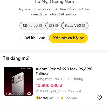
Trà My, Quảng Nam
Hãy xóa một số bộ lọc hoặc thay đổi khu vực tìm 
kiếm để xem nhiều kết quả hơn
Điện thoại
ZTE
Blade V50
Đổi khu vực
Xóa tất cả bộ lọc
Tin đăng mới
Xiaomi Redmi K90 Max 99,69%
Fullbox
Dòng khác
256 GB
7-12 tháng
10.800.000 đ
Phường 10
(
P. Bình Phú
mới)
1 phút trước
1
K
5.0
6
đã bán
Không Tên