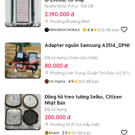
Redmi Note 11 Pro
128 GB
2.190.000 đ
Phường Khương Đình
1 phút trước
6
4.8
506
đã bán
MENGRUN MOBILE
Adapter nguồn Samsung A2514_DPNI Đ
Đã sử dụng (chưa sửa chữa)
80.000 đ
Phường Linh Trung (Quận Thủ Đức cũ)
(
P. Lin
2 phút trước
3
4.9
362
đã bán
Chí Nghĩa
Đồng hồ treo tường Seiko, Citizen
Nhật Bản
Đã sử dụng
200.000 đ
Phường 10
(
P. Gò Vấp
mới)
2 phút trước
5
K
3.9
101
đã bán
Khánh