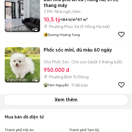
thang máy
7 PN
Nhà ngõ, hẻm
10,5 tỷ
184 tr/m²
57 m²
Phường Phúc Xá
(
P. Hồng Hà
mới)
2 phút trước
9
d
Duong Hoang Tung
Phốc sóc mini, đủ màu 60 ngày
Chó Phốc Sóc
Chó con (dưới 3 tháng tuổi)
950.000 đ
Phường Bình Trị Đông
2 phút trước
6
11
đã bán
Tâm Nguyễn
Xem thêm
Mua bán đồ điện tử
Thành phố Hội An
Thành phố Tam Kỳ