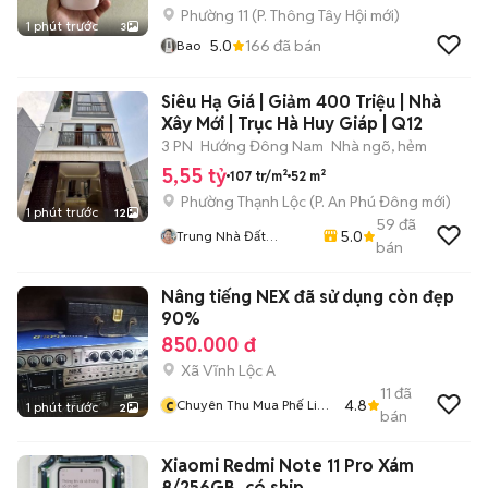
Phường 11
(
P. Thông Tây Hội
mới)
1 phút trước
3
5.0
166
đã bán
Bao
Siêu Hạ Giá | Giảm 400 Triệu | Nhà
Xây Mới | Trục Hà Huy Giáp | Q12
3 PN
Hướng Đông Nam
Nhà ngõ, hẻm
5,55 tỷ
107 tr/m²
52 m²
Phường Thạnh Lộc
(
P. An Phú Đông
mới)
1 phút trước
12
59
đã
5.0
Trung Nhà Đất
bán
0901888734
Nâng tiếng NEX đã sử dụng còn đẹp
90%
850.000 đ
Xã Vĩnh Lộc A
11
đã
c
4.8
Chuyên Thu Mua Phế Liệu
1 phút trước
2
bán
Các Loại
Xiaomi Redmi Note 11 Pro Xám
8/256GB, có ship