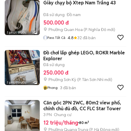
Giày chạy bộ Xtep Nam Trắng 43
Đã sử dụng
Đồ nam
500.000 đ
Phường Quan Hoa
(
P. Nghĩa Đô
mới)
1 phút trước
3
4.8
32
đã bán
Pass Tất Cả
Đồ chơi lắp ghép LEGO, ROKR Marble
Explorer
Đã sử dụng
250.000 đ
Phường Sơn Kỳ
(
P. Tân Sơn Nhì
mới)
1 phút trước
1
p
3
đã bán
Phong
Căn góc 2PN 2WC, 80m2 view phố,
chính chủ đủ đồ, CC FLC Star Tower
3 PN
Chung cư
12 triệu/tháng
80 m²
Phường Quang Trung
(
P. Hà Đông
mới)