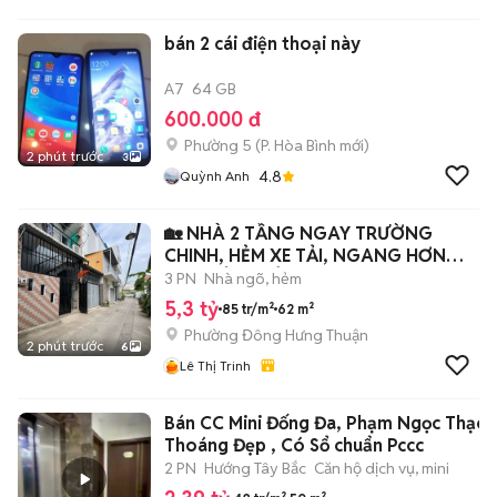
bán 2 cái điện thoại này
A7
64 GB
600.000 đ
Phường 5
(
P. Hòa Bình
mới)
2 phút trước
3
4.8
Quỳnh Anh
🏡 NHÀ 2 TẦNG NGAY TRƯỜNG
CHINH, HẺM XE TẢI, NGANG HƠN
5M, NHỈN 5 TỶ
3 PN
Nhà ngõ, hẻm
5,3 tỷ
85 tr/m²
62 m²
Phường Đông Hưng Thuận
2 phút trước
6
Lê Thị Trinh
Bán CC Mini Đống Đa, Phạm Ngọc Thạch
Thoáng Đẹp , Có Sổ chuẩn Pccc
2 PN
Hướng Tây Bắc
Căn hộ dịch vụ, mini