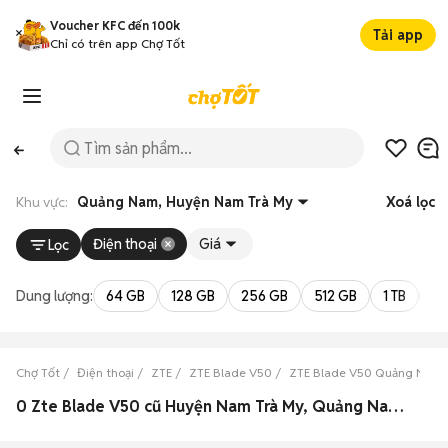
Voucher KFC đến 100k
Tải app
Chỉ có trên app Chợ Tốt
Khu vực:
Quảng Nam, Huyện Nam Trà My
Xoá lọc
Điện thoại
Giá
Lọc
Dung lượng:
64 GB
128 GB
256 GB
512 GB
1 TB
2 
Chợ Tốt
Điện thoại
ZTE
ZTE Blade V50
ZTE Blade V50 Quảng Nam
0 Zte Blade V50 cũ Huyện Nam Trà My, Quảng Nam đẹp