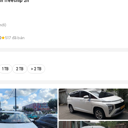
n freeship 2h
ới)
0
517
đã bán
1 TB
2 TB
> 2 TB