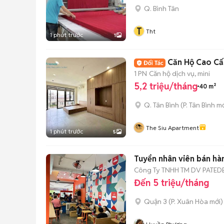
Q. Bình Tân
T
Tht
1 phút trước
1
Căn Hộ Cao Cấ
1 PN
Căn hộ dịch vụ, mini
5,2 triệu/tháng
40 m²
Q. Tân Bình
(
P. Tân Bình
mớ
The Siu Apartment
1 phút trước
5
Tuyển nhân viên bán hà
Công Ty TNHH TM DV PATEDE
Đến 5 triệu/tháng
Quận 3
(
P. Xuân Hòa
mới)