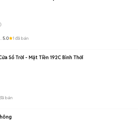
)
5.0
1
đã bán
IN
a Sổ Trời - Mặt Tiền 192C Bình Thới
đã bán
Thông