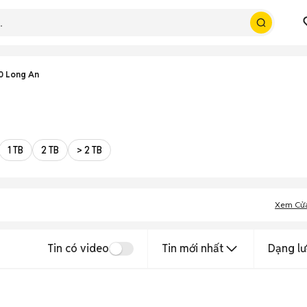
0 Long An
1 TB
2 TB
> 2 TB
Xem Cử
Tin có video
Tin mới nhất
Dạng lư