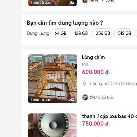
Huyền Phương
1 phút trước
3
Bạn cần tìm
dung lượng
nào ?
Dung lượng:
64 GB
128 GB
256 GB
512 GB
Lồng chim
Mới
600.000 đ
Thành phố Dĩ An
(
P. Đôn
75
đã bán
CM
1 phút trước
2
thanh lí cặp loa bas 40 
750.000 đ