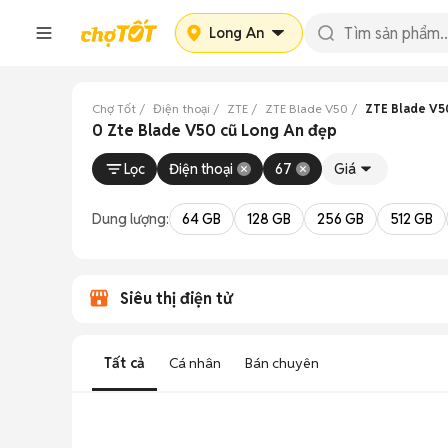
Long An
Chợ Tốt
Điện thoại
ZTE
ZTE Blade V50
ZTE Blade V5
0 Zte Blade V50 cũ Long An đẹp
Lọc
Điện thoại
67
Giá
Dung lượng:
64 GB
128 GB
256 GB
512 GB
Siêu thị điện tử
Tất cả
Cá nhân
Bán chuyên