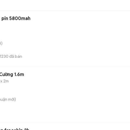
 pin 5800mah
i)
1230
đã bán
Cường 1.6m
 x 2m
huận
mới)