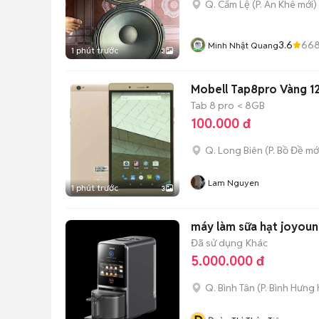
Q. Cẩm Lệ
(
P. An Khê
mới)
3.6
66
Minh Nhật Quang
1 phút trước
3
Mobell Tap8pro Vàng 12
Tab 8 pro
< 8GB
100.000 đ
Q. Long Biên
(
P. Bồ Đề
mớ
Lam Nguyen
1 phút trước
3
máy làm sữa hạt joyoun
Đã sử dụng
Khác
5.000.000 đ
Q. Bình Tân
(
P. Bình Hưng