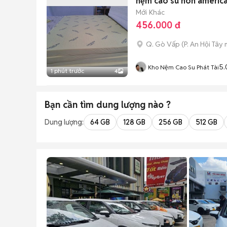
nệm cao su non america
Mới
Khác
456.000 đ
Q. Gò Vấp
(
P. An Hội Tây
m
5.
Kho Nệm Cao Su Phát Tài
1 phút trước
4
Bạn cần tìm
dung lượng
nào ?
Dung lượng:
64 GB
128 GB
256 GB
512 GB