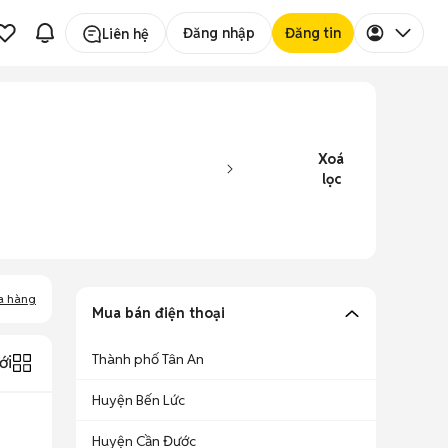
Đăng nhập
Đăng tin
Liên hệ
Xoá
lọc
a hàng
Mua bán điện thoại
Thành phố Tân An
ới
Huyện Bến Lức
Huyện Cần Đước