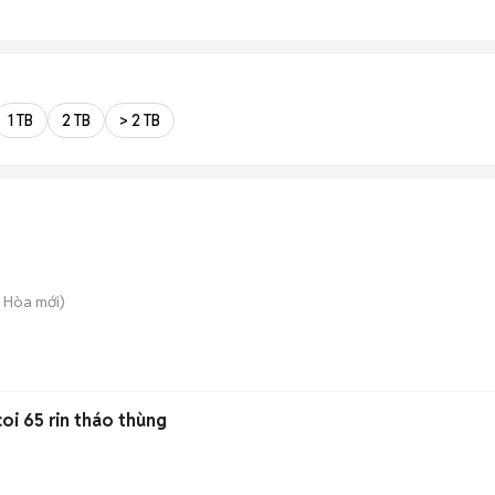
1 TB
2 TB
> 2 TB
g Hòa
mới)
coi 65 rin tháo thùng