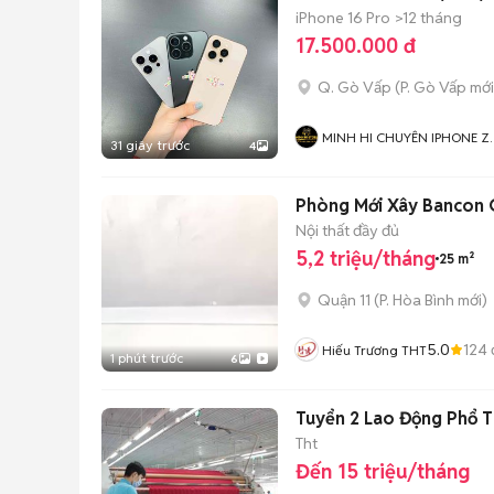
iPhone 16 Pro
>12 tháng
17.500.000 đ
Q. Gò Vấp
(
P. Gò Vấp
mới
MINH HI CHUYÊN IPHONE Z
31 giây trước
4
GIÁ TỐT
Phòng Mới Xây Bancon Cử
Nội thất đầy đủ
5,2 triệu/tháng
25 m²
Quận 11
(
P. Hòa Bình
mới)
5.0
124
Hiếu Trương THT
1 phút trước
6
Tuyển 2 Lao Động Phổ 
Tht
Đến 15 triệu/tháng