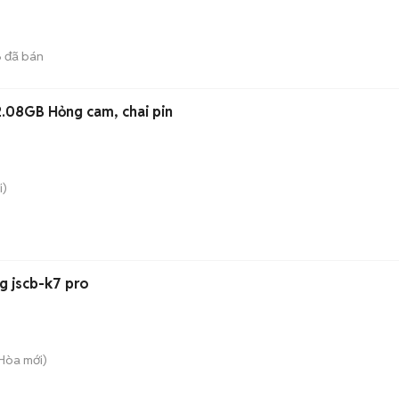
8
đã bán
.08GB Hỏng cam, chai pin
i)
g jscb-k7 pro
 Hòa
mới)