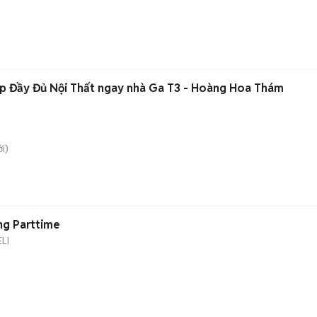
p Đầy Đủ Nội Thất ngay nhà Ga T3 - Hoàng Hoa Thám
i)
ng Parttime
LI