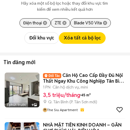
Hãy xóa một số bộ lọc hoặc thay đổi khu vực tìm 
kiếm để xem nhiều kết quả hơn
Điện thoại
ZTE
Blade V50 Vita
Đổi khu vực
Xóa tất cả bộ lọc
Tin đăng mới
Căn Hộ Cao Cấp Đầy Đủ Nội
Thất Ngay Khu Công Nghiệp Tân Bình
- Etown
1 PN
Căn hộ dịch vụ, mini
3,5 triệu/tháng
45 m²
Q. Tân Bình
(
P. Tân Sơn
mới)
1 phút trước
9
The Siu Apartment
NHÀ MẶT TIỀN KINH DOANH – GẦN