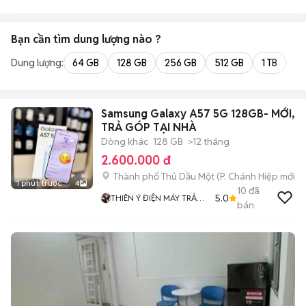
SẢN OBC
Bạn cần tìm
dung lượng
nào ?
Dung lượng:
64 GB
128 GB
256 GB
512 GB
1 TB
2 
Samsung Galaxy A57 5G 128GB- MỚI,
TRẢ GÓP TẠI NHÀ
Dòng khác
128 GB
>12 tháng
2.600.000 đ
Thành phố Thủ Dầu Một
(
P. Chánh Hiệp
mới)
1 phút trước
4
10
đã
5.0
THIÊN Ý ĐIỆN MÁY TRẢ
bán
GÓP