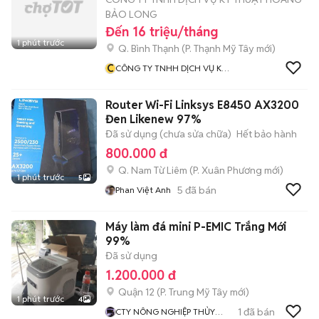
BẢO LONG
Đến 16 triệu/tháng
1 phút trước
Q. Bình Thạnh
(
P. Thạnh Mỹ Tây
mới)
C
CÔNG TY TNHH DỊCH VỤ KỸ
THUẬT HOÀNG BẢO LONG
Router Wi-Fi Linksys E8450 AX3200
Đen Likenew 97%
Đã sử dụng (chưa sửa chữa)
Hết bảo hành
800.000 đ
Q. Nam Từ Liêm
(
P. Xuân Phương
mới)
1 phút trước
5
5
đã bán
Phan Việt Anh
Máy làm đá mini P-EMIC Trắng Mới
99%
Đã sử dụng
1.200.000 đ
Quận 12
(
P. Trung Mỹ Tây
mới)
1 phút trước
4
1
đã bán
CTY NÔNG NGHIỆP THỦY