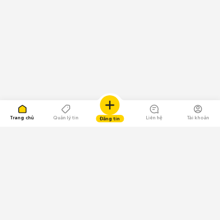
Trang chủ
Quản lý tin
Liên hệ
Tài khoản
Đăng tin
109.000 Bình chọn
Tải ứng dụng Chợ Tốt