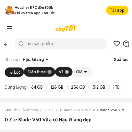
Voucher KFC đến 100k
Tải app
Chỉ có trên app Chợ Tốt
Khu vực:
Hậu Giang
Xoá lọc
Điện thoại
67
Giá
Lọc
Dung lượng:
64 GB
128 GB
256 GB
512 GB
1 TB
2 
Chợ Tốt
Điện thoại
ZTE
ZTE Blade V50 Vita
ZTE Blade V50 Vita Hậ
0 Zte Blade V50 Vita cũ Hậu Giang đẹp