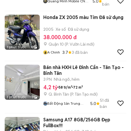
5.0
Quang Minh Mobile CN
bán
Gò Vấp
Honda ZX 2005 màu Tím Đã sử dụng
2005
Xe số
Đã sử dụng
38.000.000 đ
Quận 10
(
P. Vườn Lài
mới)
1 phút trước
17
a
3.7
3
đã bán
A Chinh
Bán nhà HXH Lê Đình Cẩn - Tân Tạo -
Bình Tân
3 PN
Nhà ngõ, hẻm
4,2 tỷ
58 tr/m²
72 m²
Q. Bình Tân
(
P. Tân Tạo
mới)
1 phút trước
7
51
đã
5.0
Bất Động Sản Trung
bán
Thực
Samsung A17 8GB/256GB Đẹp
FullBox!!!