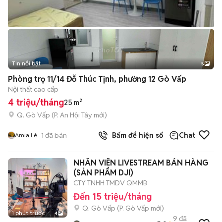
Tin nổi bật
5
Phòng trọ 11/14 Đỗ Thúc Tịnh, phường 12 Gò Vấp
Nội thất cao cấp
4 triệu/tháng
25 m²
Q. Gò Vấp
(
P. An Hội Tây
mới)
1
đã bán
Bấm để hiện số
Chat
Amia Lê
NHÂN VIÊN LIVESTREAM BÁN HÀNG
(SẢN PHẨM DJI)
CTY TNHH TMDV QMMB
Đến 15 triệu/tháng
Q. Gò Vấp
(
P. Gò Vấp
mới)
1 phút trước
4
9
đã