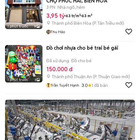
CHỢ PHÚC HẢI, BIÊN HÒA
3 PN
Nhà ngõ, hẻm
3,95 tỷ
63 tr/m²
63 m²
Thành phố Biên Hòa
(
P. Tân Triều
mới)
1 phút trước
9
Thu Hảo
Đồ chơi nhựa cho bé trai bé gái
Đã sử dụng
Đồ cho bé
150.000 đ
Thành phố Thuận An
(
P. Thuận Giao
mới)
1 phút trước
3
T
3.0
1
đã bán
Trần Tuyết Hạnh