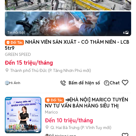
Tin nổi bật
6
+
2
NHÂN VIÊN SẢN XUẤT - CÓ THÂM NIÊN - LCB
5tr9
GREEN SPEED
Đến 15 triệu/tháng
Thành phố Thủ Đức
(
P. Tăng Nhơn Phú
mới)
Bấm để hiện số
Chat
Hi Ánh
📣[HÀ NỘI] MARICO TUYỂN
NV TƯ VẤN BÁN HÀNG SIÊU THỊ
Marico
Đến 10 triệu/tháng
Q. Hai Bà Trưng
(
P. Vĩnh Tuy
mới)
1 phút trước
1
Đỗ Hoàng Long