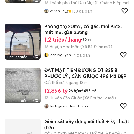
1 phút trước
4
Thành phố Thủ Dầu Một
(
P. Chánh Hiệp
mới)
4.3
133
đã bán
Be Ken
Phòng trọ 20m2, có gác, mới 95%,
mát mẻ, gần đường
1,2 triệu/tháng
20 m²
Huyện Hóc Môn
(
Xã Bà Điểm
mới)
L
4
đã bán
Loan Nguyen
1 phút trước
4
ĐẤT MẶT TIỀN ĐƯỜNG DT 835 B
PHƯỚC LÝ , CẦN GIUỘC 496 M2 ĐẸP
Đất thổ cư
Ngang 13 m
12,896 tỷ
26 tr/m²
496 m²
Huyện Cần Giuộc
(
Xã Phước Lý
mới)
1 phút trước
6
Hai Nguyen Tam Thanh
Giám sát xây dựng nội thất + kỹ thuật
điện
CÔNG TY TNHH DỊCH VỤ KỸ THUẬT HOÀNG