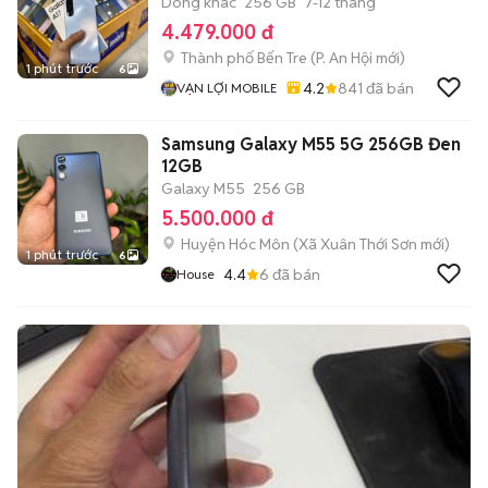
Dòng khác
256 GB
7-12 tháng
4.479.000 đ
Thành phố Bến Tre
(
P. An Hội
mới)
1 phút trước
6
4.2
841
đã bán
VẠN LỢI MOBILE
Samsung Galaxy M55 5G 256GB Đen
12GB
Galaxy M55
256 GB
5.500.000 đ
Huyện Hóc Môn
(
Xã Xuân Thới Sơn
mới)
1 phút trước
6
4.4
6
đã bán
House