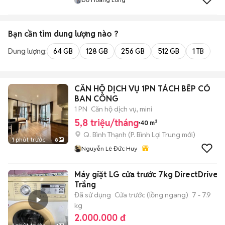
Bạn cần tìm
dung lượng
nào ?
Dung lượng:
64 GB
128 GB
256 GB
512 GB
1 TB
2 
CĂN HỘ DỊCH VỤ 1PN TÁCH BẾP CÓ
BAN CÔNG
1 PN
Căn hộ dịch vụ, mini
5,8 triệu/tháng
40 m²
Q. Bình Thạnh
(
P. Bình Lợi Trung
mới)
1 phút trước
8
Nguyễn Lê Đức Huy
Máy giặt LG cửa trước 7kg DirectDrive
Trắng
Đã sử dụng
Cửa trước (lồng ngang)
7 - 7.9
kg
2.000.000 đ