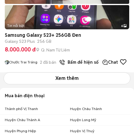
Tin nổi bật
6
+
2
Samsung Galaxy S23+ 256GB Đen
Galaxy S23 Plus
256 GB
8.000.000 đ
Q. Nam Từ Liêm
2
đã bán
Bấm để hiện số
Chat
Chước Trai Tráng
Xem thêm
Mua bán điện thoại
Thành phố Vị Thanh
Huyện Châu Thành
Huyện Châu Thành A
Huyện Long Mỹ
Huyện Phụng Hiệp
Huyện Vị Thuỷ