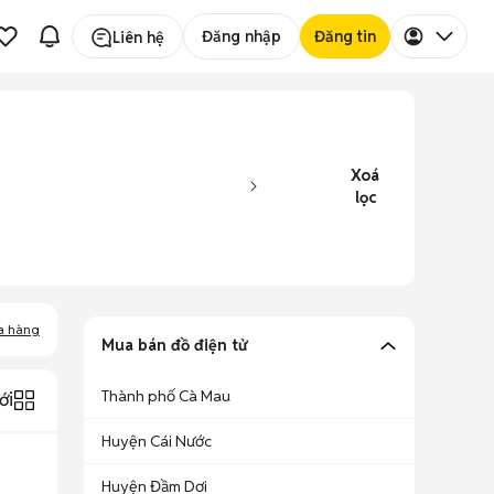
Đăng nhập
Đăng tin
Liên hệ
Xoá
lọc
a hàng
Mua bán đồ điện tử
Thành phố Cà Mau
ới
Huyện Cái Nước
Huyện Đầm Dơi