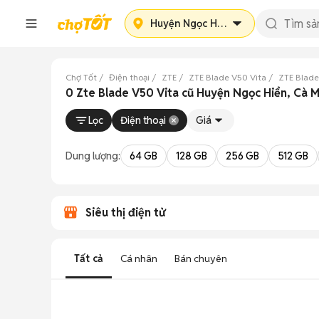
Huyện Ngọc Hiển
Chợ Tốt
Điện thoại
ZTE
ZTE Blade V50 Vita
ZTE Blade
0 Zte Blade V50 Vita cũ Huyện Ngọc Hiển, Cà 
Lọc
Điện thoại
Giá
Dung lượng:
64 GB
128 GB
256 GB
512 GB
Siêu thị điện tử
Tất cả
Cá nhân
Bán chuyên