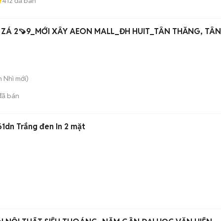
412
đã bán
ZÁ 2🍠9_MỚI XÂY AEON MALL_ĐH HUIT_TÂN THẮNG, TÂN
n Nhì
mới)
ã bán
61dn Trắng đen In 2 mặt