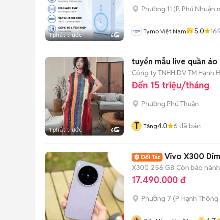
Phường 11
(
P. Phú Nhuận
m
5.0
16
Tymo Việt Nam
1 phút trước
6
tuyển mẫu live quần áo
Công ty TNHH DV TM Hạnh 
Đến 15 triệu/tháng
Phường Phú Thuận
T
4.0
6
đã bán
Tăng
1 phút trước
6
Vivo X300 Dim
X300
256 GB
Còn bảo hành
17.490.000 đ
Phường 7
(
P. Hạnh Thông