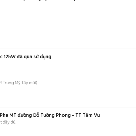
c 125W đã qua sử dụng
P. Trung Mỹ Tây
mới)
 Pha MT đường Đỗ Tường Phong - TT Tầm Vu
ất đầy đủ