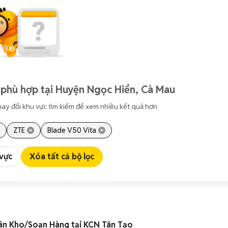
 phù hợp tại Huyện Ngọc Hiển, Cà Mau
hay đổi khu vực tìm kiếm để xem nhiều kết quả hơn
ZTE
Blade V50 Vita
 vực
Xóa tất cả bộ lọc
ân Kho/Soạn Hàng tại KCN Tân Tạo