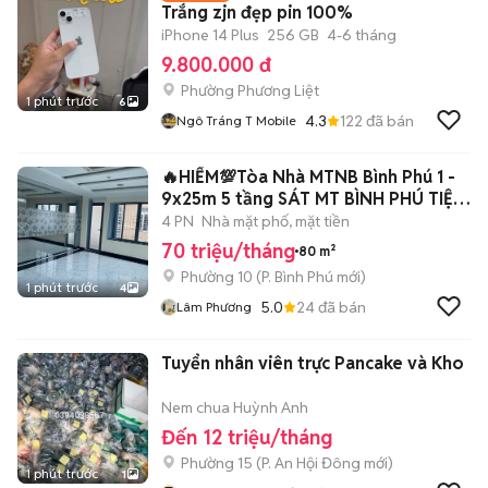
Trắng zjn đẹp pin 100%
iPhone 14 Plus
256 GB
4-6 tháng
9.800.000 đ
Phường Phương Liệt
1 phút trước
6
4.3
122
đã bán
Ngô Tráng T Mobile
🔥HIẾM💯Tòa Nhà MTNB Bình Phú 1 -
9x25m 5 tầng SÁT MT BÌNH PHÚ TIỆN
KD
4 PN
Nhà mặt phố, mặt tiền
70 triệu/tháng
80 m²
Phường 10
(
P. Bình Phú
mới)
1 phút trước
4
5.0
24
đã bán
Lâm Phương
Tuyển nhân viên trực Pancake và Kho
Nem chua Huỳnh Anh
Đến 12 triệu/tháng
Phường 15
(
P. An Hội Đông
mới)
1 phút trước
1