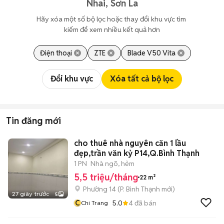
Nhai, Sơn La
Hãy xóa một số bộ lọc hoặc thay đổi khu vực tìm 
kiếm để xem nhiều kết quả hơn
Điện thoại
ZTE
Blade V50 Vita
Đổi khu vực
Xóa tất cả bộ lọc
Tin đăng mới
cho thuê nhà nguyên căn 1 lầu
đẹp,trần văn kỷ P14,Q.Bình Thạnh
1 PN
Nhà ngõ, hẻm
5,5 triệu/tháng
22 m²
Phường 14
(
P. Bình Thạnh
mới)
27 giây trước
5
C
5.0
4
đã bán
Chi Trang