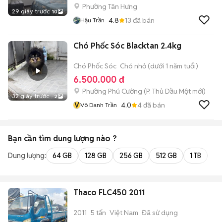
Phường Tân Hưng
29 giây trước
10
4.8
13
đã bán
Hậu Trần
Chó Phốc Sóc Blacktan 2.4kg
Chó Phốc Sóc
Chó nhỏ (dưới 1 năm tuổi)
6.500.000 đ
Phường Phú Cường
(
P. Thủ Dầu Một
mới)
32 giây trước
2
V
4.0
4
đã bán
Vô Danh Trần
Bạn cần tìm
dung lượng
nào ?
Dung lượng:
64 GB
128 GB
256 GB
512 GB
1 TB
2 
Thaco FLC450 2011
2011
5 tấn
Việt Nam
Đã sử dụng