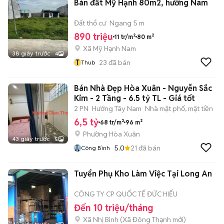
Bán đất Mỹ Hạnh 80m2, hướng Nam
Đất thổ cư
Ngang 5 m
890 triệu
11 tr/m²
80 m²
Xã Mỹ Hạnh Nam
38 giây trước
4
T
23
đã bán
Thub
Bán Nhà Đẹp Hòa Xuân - Nguyễn Sắc
Kim - 2 Tầng - 6.5 tỷ TL - Giá tốt
2 PN
Hướng Tây Nam
Nhà mặt phố, mặt tiền
6,5 tỷ
68 tr/m²
96 m²
Phường Hòa Xuân
43 giây trước
5
5.0
21
đã bán
Công Bình
Tuyển Phụ Kho Làm Việc Tại Long An
CÔNG TY CP QUỐC TẾ ĐỨC HIẾU
Đến 10 triệu/tháng
Xã Nhị Bình
(
Xã Đông Thạnh
mới)