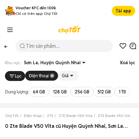
Voucher KFC đến 100k
Tải app
Chỉ có trên app Chợ Tốt
Khu vực:
Sơn La, Huyện Quỳnh Nhai
Xoá lọc
Điện thoại
Giá
Lọc
Dung lượng:
64 GB
128 GB
256 GB
512 GB
1 TB
2 
Chợ Tốt
Điện thoại
ZTE
ZTE Blade V50 Vita
ZTE Blade V50 Vita Sơn
0 Zte Blade V50 Vita cũ Huyện Quỳnh Nhai, Sơn La đẹp