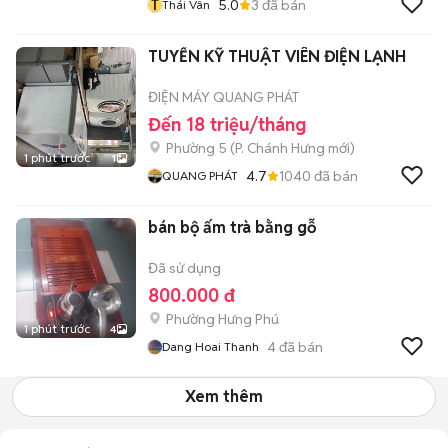
T
5.0
3
đã bán
Thái Vân
TUYỂN KỸ THUẬT VIÊN ĐIỆN LẠNH
ĐIỆN MÁY QUANG PHÁT
Đến 18 triệu/tháng
Phường 5
(
P. Chánh Hưng
mới)
1 phút trước
1
4.7
1040
đã bán
QUANG PHÁT
bán bộ ấm trà bằng gỗ
Đã sử dụng
800.000 đ
Phường Hưng Phú
1 phút trước
4
4
đã bán
Dang Hoai Thanh
Xem thêm