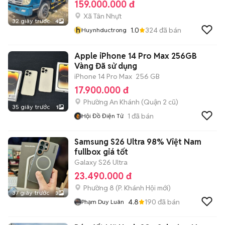
159.000.000 đ
Xã Tân Nhựt
32 giây trước
4
h
1.0
324
đã bán
Huynhductrong
Apple iPhone 14 Pro Max 256GB
Vàng Đã sử dụng
iPhone 14 Pro Max
256 GB
17.900.000 đ
Phường An Khánh (Quận 2 cũ)
35 giây trước
1
1
đã bán
Hội Đồ Điện Tử
Samsung S26 Ultra 98% Việt Nam
fullbox giá tốt
Galaxy S26 Ultra
23.490.000 đ
Phường 8
(
P. Khánh Hội
mới)
37 giây trước
3
4.8
190
đã bán
Phạm Duy Luân