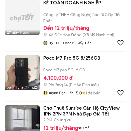
KẾ TOÁN DOANH NGHIỆP
Công ty TNHH Công Nghệ Bao Bì Giấy Tiến
Phát
Đến 12 triệu/tháng
27 giây trước
Xã Đức Hòa Đông
(
Xã Mỹ Hạnh
mới)
Cty TNHH Bao Bì Giấy Tiến
Phát
Poco M7 Pro 5G 8/256GB
Poco M7 pro 5G
8 GB
4.100.000 đ
Phường 14
(
P. Hòa Bình
mới)
28 giây trước
6
H
5.0
1
đã bán
Huỳnh Đạt Tuấn
Cho Thuê Sunrise Căn Hộ CityView
1PN 2PN 3PN Nhà Đẹp Giá Tốt
2 PN
Chung cư
12 triệu/tháng
80 m²