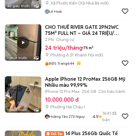
Xã Phước Kiển
(
Xã Nhà Bè
mới)
43 giây trước
3
Lê Hoài
CHO THUÊ RIVER GATE 2PN2WC
75M² FULL NT – GIÁ 24 TRIỆU/
THÁNG
2 PN
Chung cư
24 triệu/tháng
75 m²
Phường 6
(
P. Khánh Hội
mới)
1 phút trước
4
BĐS Trang644
Apple iPhone 12 ProMax 256GB Mỹ
Nhiều màu 99,99%
iPhone 12 Pro Max
256 GB
Còn bảo hành
10.000.000 đ
Phường Hải Châu I
1 phút trước
3
1641
đã
4.9
Hoàng Táo 273 Nguyễn
bán
Hoàng
14 Plus 256Gb Quốc Tế