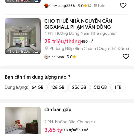
43 giây trước
3
5.0
14
đã bán
KimHoang2288
CHO THUÊ NHÀ NGUYÊN CĂN
GIGAMALL PHẠM VĂN ĐỒNG
4 PN
Hướng Đông Nam
Nhà ngõ, hẻm
25 triệu/tháng
150 m²
Phường Hiệp Bình Chánh (Quận Thủ Đức cũ)
43 giây trước
3
5.0
Kiên Bình
Bạn cần tìm
dung lượng
nào ?
Dung lượng:
64 GB
128 GB
256 GB
512 GB
1 TB
2 
cần bán gấp
2 PN
Hướng Bắc
Chung cư
3,65 tỷ
73 tr/m²
50 m²