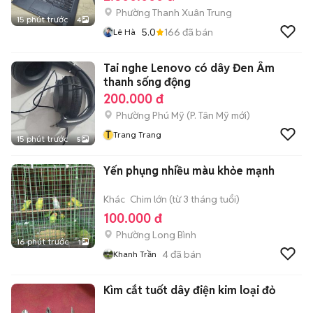
Phường Thanh Xuân Trung
15 phút trước
4
5.0
166
đã bán
Lê Hà
Tai nghe Lenovo có dây Đen Âm
thanh sống động
200.000 đ
Phường Phú Mỹ
(
P. Tân Mỹ
mới)
T
Trang Trang
15 phút trước
5
Yến phụng nhiều màu khỏe mạnh
Khác
Chim lớn (từ 3 tháng tuổi)
100.000 đ
Phường Long Bình
16 phút trước
1
4
đã bán
Khanh Trần
Kìm cắt tuốt dây điện kim loại đỏ