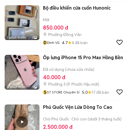
Bộ điều khiển cửa cuốn Hunonic
Mới
850.000 đ
Phường Đồng Văn
1 phút trước
3
D
4.7
4
đã bán
Dinh Vũ
Ốp lưng iPhone 15 Pro Max Hồng Bền
Đã sử dụng (chưa sửa chữa)
40.000 đ
Phường 3
(
P. Phước Hậu
mới)
3 phút trước
1
S
5.0
17
đã bán
ST STORE Chuyên Sỉ
Phú Quốc Vện Lửa Dòng To Cao
Chó Phú Quốc
Chó con (dưới 3 tháng tuổi)
2.500.000 đ