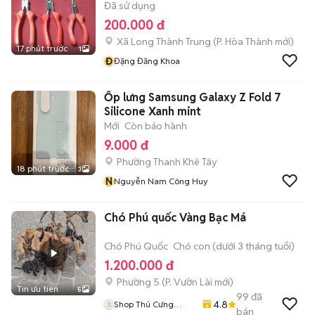
Đã sử dụng
200.000 đ
Xã Long Thành Trung
(
P. Hòa Thành
mới)
17 phút trước
1
Đ
Đặng Đăng Khoa
Ốp lưng Samsung Galaxy Z Fold 7
Silicone Xanh mint
Mới
Còn bảo hành
9.000 đ
Phường Thanh Khê Tây
18 phút trước
3
N
Nguyễn Nam Công Huy
Chó Phú quốc Vàng Bạc Má
Chó Phú Quốc
Chó con (dưới 3 tháng tuổi)
1.200.000 đ
Phường 5
(
P. Vườn Lài
mới)
Tin ưu tiên
5
99
đã
4.8
Shop Thú Cưng
bán