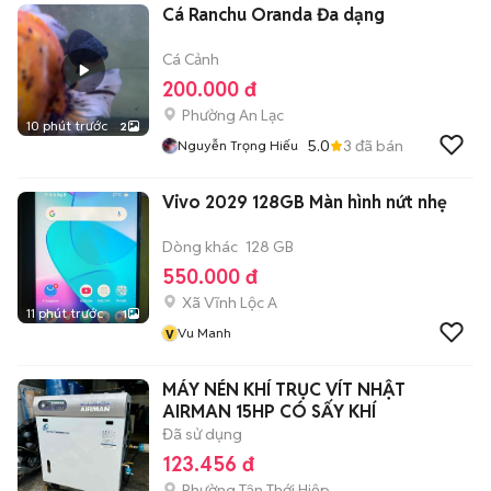
Cá Ranchu Oranda Đa dạng
Cá Cảnh
200.000 đ
Phường An Lạc
10 phút trước
2
5.0
3
đã bán
Nguyễn Trọng Hiếu
Vivo 2029 128GB Màn hình nứt nhẹ
Dòng khác
128 GB
550.000 đ
Xã Vĩnh Lộc A
11 phút trước
1
v
Vu Manh
MÁY NÉN KHÍ TRỤC VÍT NHẬT
AIRMAN 15HP CÓ SẤY KHÍ
Đã sử dụng
123.456 đ
Phường Tân Thới Hiệp