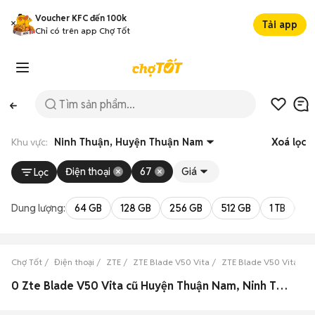
Voucher KFC đến 100k
Tải app
Chỉ có trên app Chợ Tốt
Khu vực:
Ninh Thuận, Huyện Thuận Nam
Xoá lọc
Điện thoại
67
Giá
Lọc
Dung lượng:
64 GB
128 GB
256 GB
512 GB
1 TB
2 
Chợ Tốt
Điện thoại
ZTE
ZTE Blade V50 Vita
ZTE Blade V50 Vita Nin
0 Zte Blade V50 Vita cũ Huyện Thuận Nam, Ninh Thuận đẹp