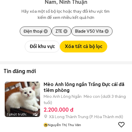
Nam, Ninh Thuận
Hãy xóa một số bộ lọc hoặc thay đổi khu vực tìm 
kiếm để xem nhiều kết quả hơn
Điện thoại
ZTE
Blade V50 Vita
Đổi khu vực
Xóa tất cả bộ lọc
Tin đăng mới
Mèo Anh lông ngắn Trắng Đực cái đã
tiêm phòng
Mèo Anh Lông Ngắn
Mèo con (dưới 3 tháng
tuổi)
2.200.000 đ
1 phút trước
3
Xã Long Thành Trung
(
P. Hòa Thành
mới)
n
Nguyễn Thị Thu Vân