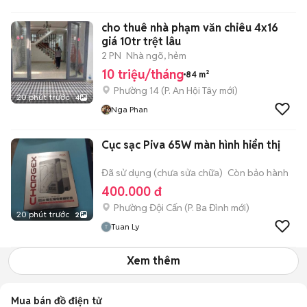
PenTa
cho thuê nhà phạm văn chiêu 4x16
giá 10tr trệt lâu
2 PN
Nhà ngõ, hẻm
10 triệu/tháng
84 m²
Phường 14
(
P. An Hội Tây
mới)
20 phút trước
4
Nga Phan
Cục sạc Piva 65W màn hình hiển thị
Đã sử dụng (chưa sửa chữa)
Còn bảo hành
400.000 đ
Phường Đội Cấn
(
P. Ba Đình
mới)
20 phút trước
2
Tuan Ly
Xem thêm
Mua bán đồ điện tử