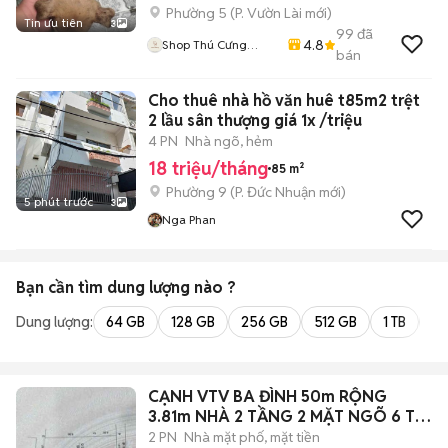
Phường 5
(
P. Vườn Lài
mới)
Tin ưu tiên
3
99
đã
4.8
Shop Thú Cưng
bán
PenTa
Cho thuê nhà hồ văn huê t85m2 trệt
2 lầu sân thượng giá 1x /triệu
4 PN
Nhà ngõ, hẻm
18 triệu/tháng
85 m²
Phường 9
(
P. Đức Nhuận
mới)
5 phút trước
3
Nga Phan
Bạn cần tìm
dung lượng
nào ?
Dung lượng:
64 GB
128 GB
256 GB
512 GB
1 TB
2 
CẠNH VTV BA ĐÌNH 50m RỘNG
3.81m NHÀ 2 TẦNG 2 MẶT NGÕ 6 Ty
9
2 PN
Nhà mặt phố, mặt tiền