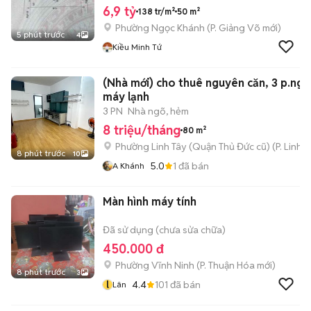
6,9 tỷ
138 tr/m²
50 m²
Phường Ngọc Khánh
(
P. Giảng Võ
mới)
5 phút trước
4
Kiều Minh Tứ
(Nhà mới) cho thuê nguyên căn, 3 p.ngủ
máy lạnh
3 PN
Nhà ngõ, hẻm
8 triệu/tháng
80 m²
Phường Linh Tây (Quận Thủ Đức cũ)
(
P. Linh 
8 phút trước
10
5.0
1
đã bán
A Khánh
Màn hình máy tính
Đã sử dụng (chưa sửa chữa)
450.000 đ
Phường Vĩnh Ninh
(
P. Thuận Hóa
mới)
8 phút trước
3
l
4.4
101
đã bán
Lân