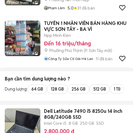
13 phút trước
6
5.0
31
đã bán
Phạm Lâm
TUYỂN 1 NHÂN VIÊN BÁN HÀNG KHU
VỰC SƠN TÂY - BA VÌ
Npp Minh Kiên
Đến 16 triệu/tháng
Phường Phú Thịnh
(
P. Sơn Tây
mới)
14 phút trước
6
11
đã bán
Công Ty Sữa Cô Gái Hà Lan
Bạn cần tìm
dung lượng
nào ?
Dung lượng:
64 GB
128 GB
256 GB
512 GB
1 TB
2 
Dell Latitude 7490 i5 8250u 14 inch
8GB/240GB SSD
Intel Core i5
8 GB
250 GB
SSD
2.800.000 đ