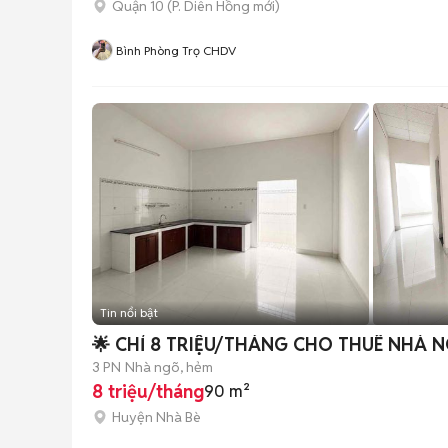
Quận 10
(
P. Diên Hồng
mới)
Bình Phòng Trọ CHDV
Tin nổi bật
🌟 CHỈ 8 TRIỆU/THÁNG CHO THUÊ NHÀ 
3 PN
Nhà ngõ, hẻm
8 triệu/tháng
90 m²
Huyện Nhà Bè