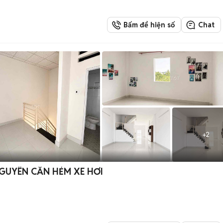
Bấm để hiện số
Chat
+
2
NGUYÊN CĂN HẺM XE HƠI