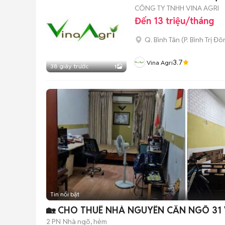
CÔNG TY TNHH VINA AGRI
Đến 13 triệu/tháng
Q. Bình Tân
(
P. Bình Trị Đ
3.7
Vina Agri
38 giây trước
1
Tin nổi bật
🏡 CHO THUÊ NHÀ NGUYÊN CĂN NGÕ 31 
2 PN
Nhà ngõ, hẻm