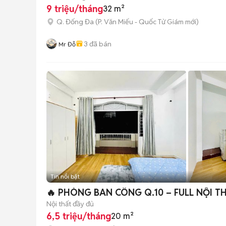
9 triệu/tháng
32 m²
Q. Đống Đa
(
P. Văn Miếu - Quốc Tử Giám
mới)
3
đã bán
Mr Đỗ
Tin nổi bật
🔥 PHÒNG BAN CÔNG Q.10 – FULL NỘI TH
Nội thất đầy đủ
6,5 triệu/tháng
20 m²