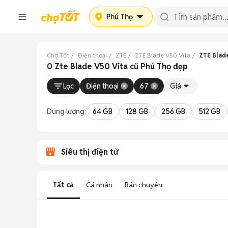
Phú Thọ
Chợ Tốt
Điện thoại
ZTE
ZTE Blade V50 Vita
ZTE Blade
0 Zte Blade V50 Vita cũ Phú Thọ đẹp
Lọc
Điện thoại
67
Giá
Dung lượng:
64 GB
128 GB
256 GB
512 GB
Siêu thị điện tử
Tất cả
Cá nhân
Bán chuyên