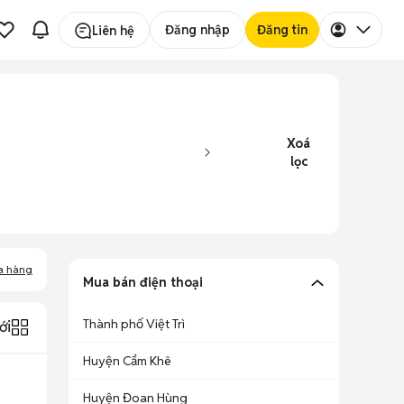
Đăng nhập
Đăng tin
Liên hệ
Xoá
lọc
a hàng
Mua bán điện thoại
Thành phố Việt Trì
ới
Huyện Cẩm Khê
Huyện Đoan Hùng