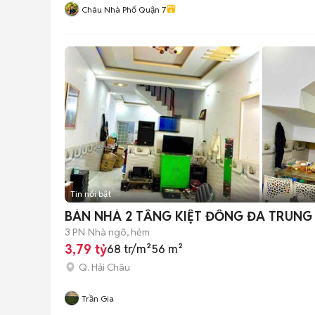
Châu Nhà Phố Quận 7
Tin nổi bật
BÁN NHÀ 2 TẦNG KIỆT ĐỐNG ĐA TRUN
3 PN
Nhà ngõ, hẻm
3,79 tỷ
68 tr/m²
56 m²
Q. Hải Châu
Trần Gia