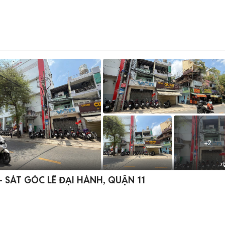
+
2
7
– SÁT GÓC LÊ ĐẠI HÀNH, QUẬN 11