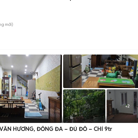
ông
mới)
+
2
VĂN HƯƠNG, ĐỐNG ĐA – ĐỦ ĐỒ – CHỈ 9tr