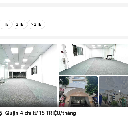
1 TB
2 TB
> 2 TB
+
2
i Quận 4 chỉ từ 15 TRIỆU/tháng