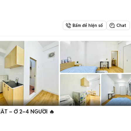
Bấm để hiện số
Chat
ẤT – Ở 2–4 NGƯỜI 🔥