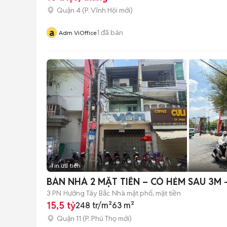
Quận 4
(
P. Vĩnh Hội
mới)
a
1
đã bán
Adm ViOffice
Tin ưu tiên
BÁN NHÀ 2 MẶT TIỀN – CÓ HẺM SAU 3M 
3 PN
Hướng Tây Bắc
Nhà mặt phố, mặt tiền
15,5 tỷ
248 tr/m²
63 m²
Quận 11
(
P. Phú Thọ
mới)