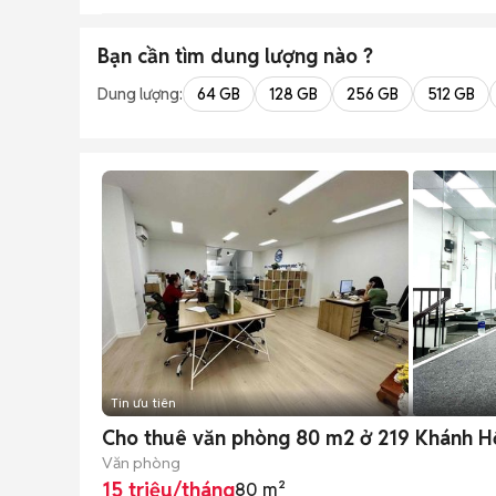
Bạn cần tìm
dung lượng
nào ?
Dung lượng:
64 GB
128 GB
256 GB
512 GB
Tin ưu tiên
Cho thuê văn phòng 80 m2 ở 219 Khánh Hộ
Văn phòng
15 triệu/tháng
80 m²