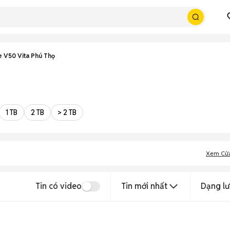
 V50 Vita Phú Thọ
1 TB
2 TB
> 2 TB
Xem Cử
Tin có video
Tin mới nhất
Dạng lư