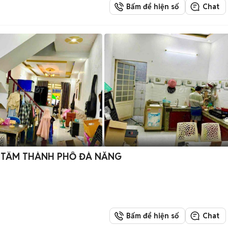
Bấm để hiện số
Chat
G TÂM THÀNH PHỐ ĐÀ NẴNG
Bấm để hiện số
Chat