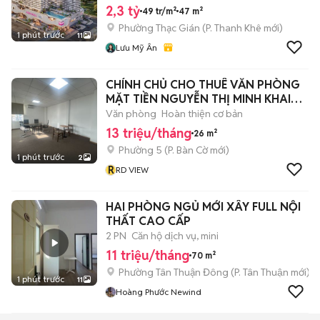
2,3 tỷ
49 tr/m²
47 m²
Phường Thạc Gián
(
P. Thanh Khê
mới)
1 phút trước
11
Lưu Mỹ Ân
CHÍNH CHỦ CHO THUÊ VĂN PHÒNG
MẶT TIỀN NGUYỄN THỊ MINH KHAI
QUẬN 03
Văn phòng
Hoàn thiện cơ bản
13 triệu/tháng
26 m²
Phường 5
(
P. Bàn Cờ
mới)
1 phút trước
2
R
RD VIEW
HAI PHÒNG NGỦ MỚI XÂY FULL NỘI
THẤT CAO CẤP
2 PN
Căn hộ dịch vụ, mini
11 triệu/tháng
70 m²
Phường Tân Thuận Đông
(
P. Tân Thuận
mới)
1 phút trước
11
Hoàng Phước Newind