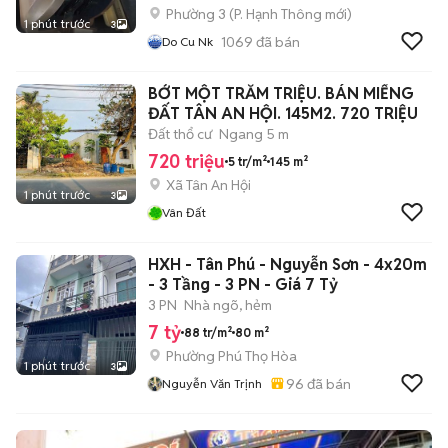
Phường 3
(
P. Hạnh Thông
mới)
1 phút trước
3
1069
đã bán
Do Cu Nk
BỚT MỘT TRĂM TRIỆU. BÁN MIẾNG
ĐẤT TÂN AN HỘI. 145M2. 720 TRIỆU
Đất thổ cư
Ngang 5 m
720 triệu
5 tr/m²
145 m²
Xã Tân An Hội
1 phút trước
3
Vân Đất
HXH - Tân Phú - Nguyễn Sơn - 4x20m
- 3 Tầng - 3 PN - Giá 7 Tỷ
3 PN
Nhà ngõ, hẻm
7 tỷ
88 tr/m²
80 m²
Phường Phú Thọ Hòa
1 phút trước
3
96
đã bán
Nguyễn Văn Trịnh