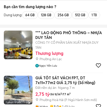
Bạn cần tìm
dung lượng
nào ?
Dung lượng:
64 GB
128 GB
256 GB
512 GB
1 TB
2 
*** LAO ĐỘNG PHỔ THÔNG – NHỰA
DUY TÂN
CÔNG TY CỔ PHẦN SẢN XUẤT NHỰA DUY
TÂN
Thương lượng
1 phút trước
4
Phường An Lạc
Ngọc Yến Lưu
GIÁ TỐT SÁT VÁCH FPT, DT
7x11=77m2 GIÁ 2,75 tỷ (Sổ Hồng)
Đất nền dự án
Ngang 7 m
2,75 tỷ
36 tr/m²
77 m²
Phường Hoà Hải
(
P. Ngũ Hành Sơn
mới)
1 phút trước
2
5.0
2
đã bán
Lê Huy