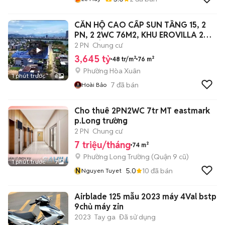
CĂN HỘ CAO CẤP SUN TẦNG 15, 2
PN, 2 2WC 76M2, KHU EROVILLA 2
3.65 TỶ
2 PN
Chung cư
3,645 tỷ
48 tr/m²
76 m²
Phường Hòa Xuân
1 phút trước
8
7
đã bán
Hoài Bảo
Cho thuê 2PN2WC 7tr MT eastmark
p.Long trường
2 PN
Chung cư
7 triệu/tháng
74 m²
Phường Long Trường (Quận 9 cũ)
1 phút trước
7
N
5.0
10
đã bán
Nguyen Tuyet
Airblade 125 mẫu 2023 máy 4Val bstp
9chủ máy zin
2023
Tay ga
Đã sử dụng