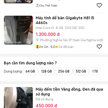
1 phút trước
4
Chu Thế Toàn
Máy tính để bàn Gigabyte H81 i5
4460s
Intel Core i5
8 GB
500 GB
SSD
1.200.000 đ
Phường Nghĩa Tân
(
P. Nam Gia Nghĩa
mới)
1 phút trước
3
Z
5.0
24
đã bán
Zin Zin
Bạn cần tìm
dung lượng
nào ?
Dung lượng:
64 GB
128 GB
256 GB
512 GB
1 TB
2 
Máy đếm tiền Vàng đồng, Đen đã qua
sử dụng
Đã sử dụng
450.000 đ