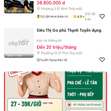
38.800.000 đ
Phường 3
(
P. Bình Thới
mới)
1 phút trước
8
810
đã
T
4.9
TỰ LẬP MUA BÁN UY
bán
TÍN CHẤT LƯỢNG
Siêu Thị Go phú Thạnh Tuyển dụng.
bảo vệ thắng lợi
Đến 20 triệu/tháng
Phường 15
(
P. Phú Thọ
mới)
1 phút trước
Tuyển Dụng Bảo Vệ