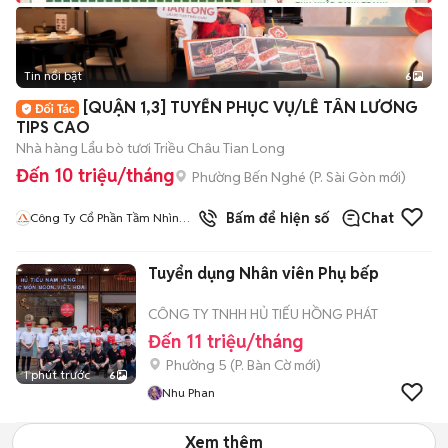
Tin nổi bật
6
+
2
[QUẬN 1,3] TUYỂN PHỤC VỤ/LỄ TÂN LƯƠNG
TIPS CAO
Nhà hàng Lẩu bò tươi Triều Châu Tian Long
Đến 10 triệu/tháng
Phường Bến Nghé
(
P. Sài Gòn
mới)
Bấm để hiện số
Chat
Công Ty Cổ Phần Tầm Nhìn
Quốc Tế Aladdin
Tuyển dụng Nhân viên Phụ bếp
CÔNG TY TNHH HỦ TIẾU HỒNG PHÁT
Đến 11 triệu/tháng
Phường 5
(
P. Bàn Cờ
mới)
1 phút trước
6
Nhu Phan
Xem thêm