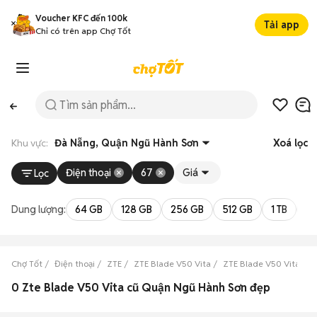
Voucher KFC đến 100k
Tải app
Chỉ có trên app Chợ Tốt
Khu vực:
Đà Nẵng, Quận Ngũ Hành Sơn
Xoá lọc
Điện thoại
67
Giá
Lọc
Dung lượng:
64 GB
128 GB
256 GB
512 GB
1 TB
2 
Chợ Tốt
Điện thoại
ZTE
ZTE Blade V50 Vita
ZTE Blade V50 Vita Đà
0 Zte Blade V50 Vita cũ Quận Ngũ Hành Sơn đẹp