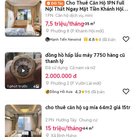
Cho Thuê Căn Hộ 1PN Full
Nội Thất Ngay Mặt Tiền Khánh Hội
Quận 4
1 PN
Căn hộ dịch vụ, mini
7,5 triệu/tháng
35 m²
Phường 8
(
P. Khánh Hội
mới)
1 phút trước
12
4.8
4
đã bán
Mạnh Tiến Newind
đồng hồ hấp lẩu máy 7750 hàng cũ
thanh lý
Đã sử dụng
Cả nam và nữ
2.000.000 đ
Phường 2
(
P. Vườn Lài
mới)
1 phút trước
6
đ
4.3
96
đã bán
Đồng Hồ Xưa
cho thuê căn hộ sg mia 64m2 giá 15tr
2 PN
Hướng Tây
Chung cư
15 triệu/tháng
64 m²
Xã Bình Hưng