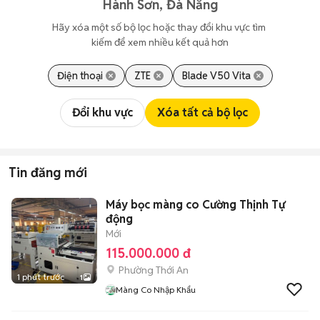
Hành Sơn, Đà Nẵng
Hãy xóa một số bộ lọc hoặc thay đổi khu vực tìm 
kiếm để xem nhiều kết quả hơn
Điện thoại
ZTE
Blade V50 Vita
Đổi khu vực
Xóa tất cả bộ lọc
Tin đăng mới
Máy bọc màng co Cường Thịnh Tự
động
Mới
115.000.000 đ
Phường Thới An
1 phút trước
1
Màng Co Nhập Khẩu