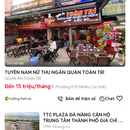
Tin nổi bật
1
TUYỂN NAM NỮ THU NGÂN QUÁN TOÀN TRÍ
QUÁN ĂN TOÀN TRÍ
Đến 15 triệu/tháng
Phường 9
(
P. Nhiêu Lộc
mới)
C
Bấm để hiện số
Chat
Cường Patrick
TTC PLAZA ĐÀ NẴNG CĂN HỘ
TRUNG TÂM THÀNH PHỐ GIÁ CHỈ 48
TRIỆU/M2
1 PN
Chung cư