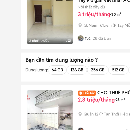
Tây Mỗ gần VINsmart- C
Nội thất đầy đủ
3 triệu/tháng
30 m²
Q. Nam Từ Liêm
(
P. Tây M
28
đã bán
Toàn
3 phút trước
5
Bạn cần tìm
dung lượng
nào ?
Dung lượng:
64 GB
128 GB
256 GB
512 GB
CHO THUÊ PH
2,3 triệu/tháng
25 m²
Quận 12
(
P. Tân Thới Hiệp