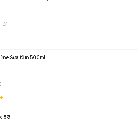
mới)
lime Sữa tắm 500ml
)
ic 5G