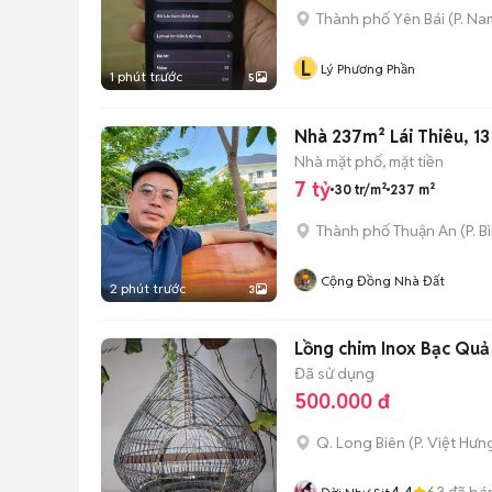
Thành phố Yên Bái
(
P. N
L
Lý Phương Phần
1 phút trước
5
Nhà 237m² Lái Thiêu, 13
Nhà mặt phố, mặt tiền
7 tỷ
30 tr/m²
237 m²
Thành phố Thuận An
(
P. 
Cộng Đồng Nhà Đất
2 phút trước
3
Lồng chim Inox Bạc Quả
Đã sử dụng
500.000 đ
Q. Long Biên
(
P. Việt Hưn
4.4
63
đã bá