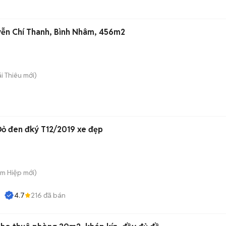
yễn Chí Thanh, Bình Nhâm, 456m2
ái Thiêu
mới)
Đỏ đen đký T12/2019 xe đẹp
am Hiệp
mới)
4.7
216
đã bán
NH