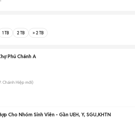
1 TB
2 TB
> 2 TB
Chợ Phú Chánh A
P. Chánh Hiệp
mới)
 Hợp Cho Nhóm Sinh Viên - Gần UEH, Y, SGU,KHTN