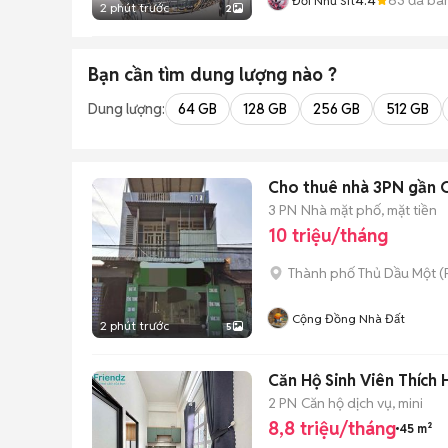
Đời Như Sit
2 phút trước
2
Bạn cần tìm
dung lượng
nào ?
Dung lượng:
64 GB
128 GB
256 GB
512 GB
Cho thuê nhà 3PN gần 
3 PN
Nhà mặt phố, mặt tiền
10 triệu/tháng
Thành phố Thủ Dầu Một
(
Cộng Đồng Nhà Đất
2 phút trước
5
Căn Hộ Sinh Viên Thích
2 PN
Căn hộ dịch vụ, mini
8,8 triệu/tháng
45 m²