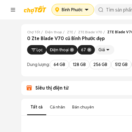
Bình Phước
Chợ Tốt
Điện thoại
ZTE
ZTE Blade V70
ZTE Blade V70
0 Zte Blade V70 cũ Bình Phước đẹp
Lọc
Điện thoại
67
Giá
Dung lượng:
64 GB
128 GB
256 GB
512 GB
Siêu thị điện tử
Tất cả
Cá nhân
Bán chuyên