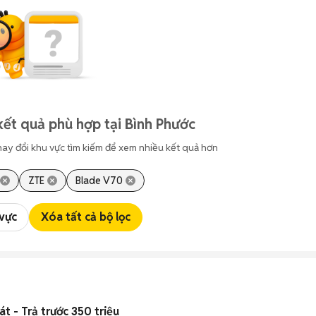
kết quả phù hợp tại Bình Phước
hay đổi khu vực tìm kiếm để xem nhiều kết quả hơn
ZTE
Blade V70
 vực
Xóa tất cả bộ lọc
t - Trả trước 350 triệu