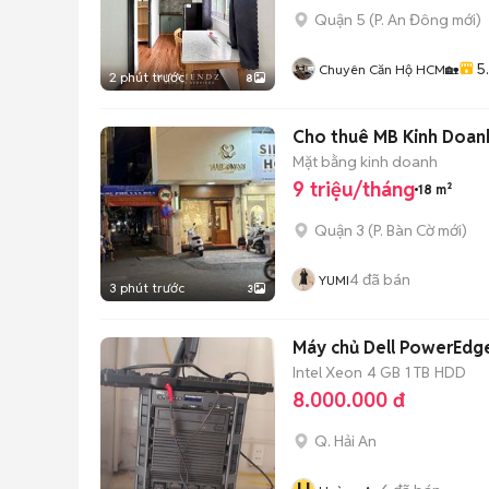
Quận 5
(
P. An Đông
mới)
5
Chuyên Căn Hộ HCM🏡
2 phút trước
8
Cho thuê MB Kinh Doanh
Mặt bằng kinh doanh
9 triệu/tháng
18 m²
Quận 3
(
P. Bàn Cờ
mới)
4
đã bán
YUMI
3 phút trước
3
Máy chủ Dell PowerEdg
Intel Xeon
4 GB
1 TB
HDD
8.000.000 đ
Q. Hải An