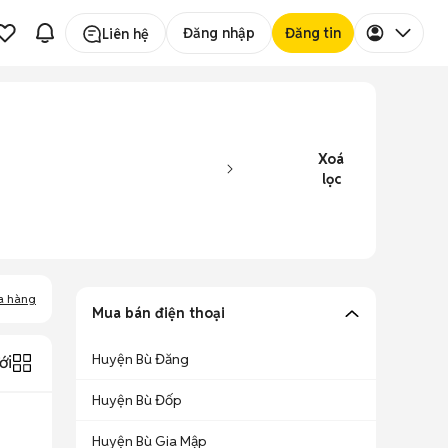
Đăng nhập
Đăng tin
Liên hệ
Xoá
lọc
a hàng
Mua bán điện thoại
Huyện Bù Đăng
ới
Huyện Bù Đốp
Huyện Bù Gia Mập