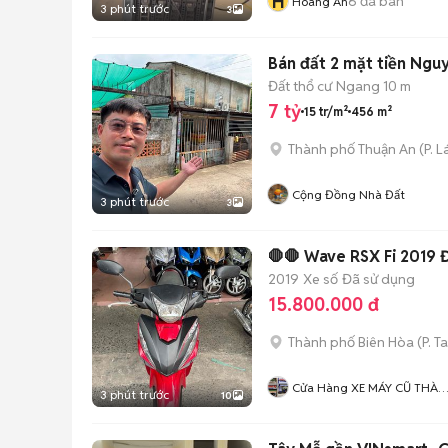
H
6
đã bán
Hoàng An
3 phút trước
3
Bán đất 2 mặt tiền Ngu
Đất thổ cư
Ngang 10 m
7 tỷ
15 tr/m²
456 m²
Thành phố Thuận An
(
P. L
Cộng Đồng Nhà Đất
3 phút trước
3
🛑🛑 Wave RSX Fi 2019 
2019
Xe số
Đã sử dụng
15.800.000 đ
Thành phố Biên Hòa
(
P. T
Cửa Hàng XE MÁY CŨ THÀ
3 phút trước
10
MỸ