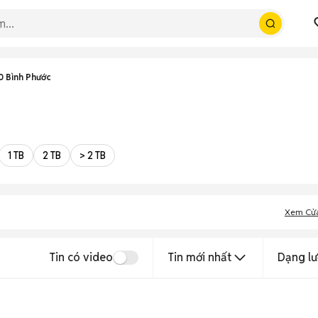
 Bình Phước
1 TB
2 TB
> 2 TB
Xem Cử
Tin có video
Tin mới nhất
Dạng lư