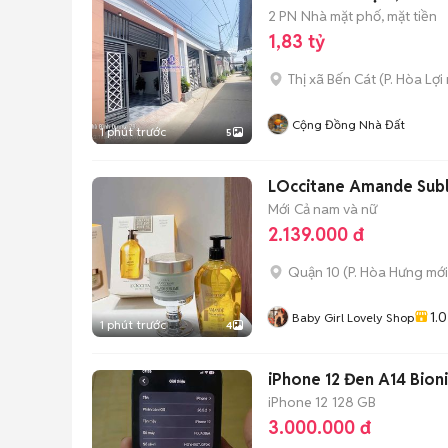
2 PN
Nhà mặt phố, mặt tiền
1,83 tỷ
Thị xã Bến Cát
(
P. Hòa Lợi
Cộng Đồng Nhà Đất
1 phút trước
5
LOccitane Amande Sub
Mới
Cả nam và nữ
2.139.000 đ
Quận 10
(
P. Hòa Hưng
mới
1.0
Baby Girl Lovely Shop
1 phút trước
4
iPhone 12 Đen A14 Bion
iPhone 12
128 GB
3.000.000 đ