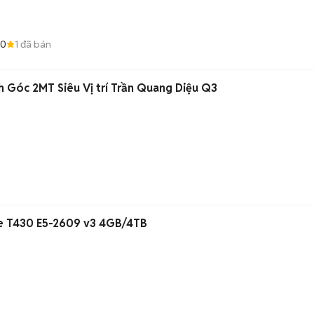
.0
1
đã bán
 Góc 2MT Siêu Vị trí Trần Quang Diệu Q3
e T430 E5-2609 v3 4GB/4TB