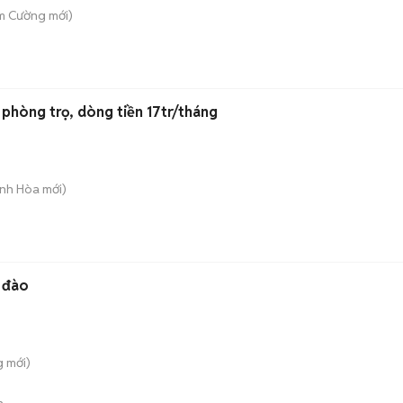
am Cường
mới)
 phòng trọ, dòng tiền 17tr/tháng
Bình Hòa
mới)
 đào
g
mới)
n