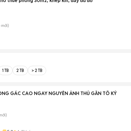
ho thuê phòng 30m2, khép kín, đầy đủ đồ
ỗ
mới)
1 TB
2 TB
> 2 TB
ÒNG GÁC CAO NGAY NGUYỄN ẢNH THỦ GẦN TÔ KÝ
mới)