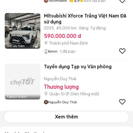
4.9
449
đã bán
TechMobile
Mitsubishi Xforce Trắng Việt Nam Đã
sử dụng
2025
45.000 km
Xăng
Tự động
590.000.000 đ
Thành phố Nam Định
Tin ưu tiên
3
1
đã bán
Kelvin
Tuyển dụng Tạp vụ Văn phòng
Nguyễn Duy Thái
Thương lượng
Quận 10
(
P. Diên Hồng
mới)
1 phút trước
Nguyễn Duy Thái
Xem thêm