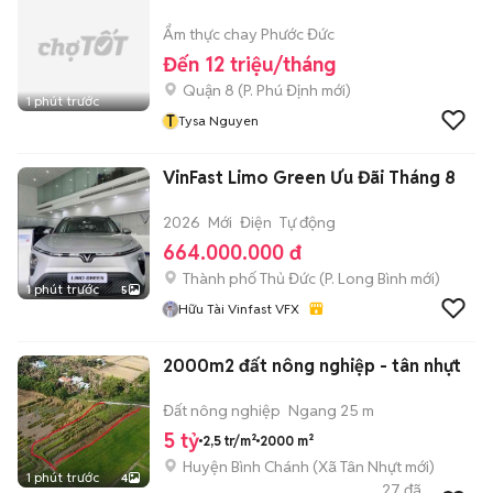
Ẩm thực chay Phước Đức
Đến 12 triệu/tháng
Quận 8
(
P. Phú Định
mới)
1 phút trước
T
Tysa Nguyen
VinFast Limo Green Ưu Đãi Tháng 8
2026
Mới
Điện
Tự động
664.000.000 đ
Thành phố Thủ Đức
(
P. Long Bình
mới)
1 phút trước
5
Hữu Tài Vinfast VFX
2000m2 đất nông nghiệp - tân nhựt
Đất nông nghiệp
Ngang 25 m
5 tỷ
2,5 tr/m²
2000 m²
Huyện Bình Chánh
(
Xã Tân Nhựt
mới)
1 phút trước
4
27
đã