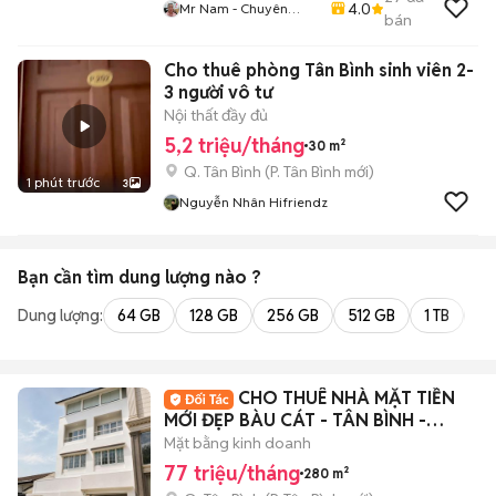
4.0
Mr Nam - Chuyên
bán
Trang Môi Giới BĐS
Cho thuê phòng Tân Bình sinh viên 2-
3 người vô tư
Nội thất đầy đủ
5,2 triệu/tháng
30 m²
Q. Tân Bình
(
P. Tân Bình
mới)
1 phút trước
3
Nguyễn Nhân Hifriendz
Bạn cần tìm
dung lượng
nào ?
Dung lượng:
64 GB
128 GB
256 GB
512 GB
1 TB
2 
CHO THUÊ NHÀ MẶT TIỀN
MỚI ĐẸP BÀU CÁT - TÂN BÌNH -
14X20M - 77 TRIỆU
Mặt bằng kinh doanh
77 triệu/tháng
280 m²