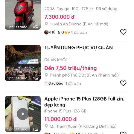
2008
Tay ga
100 - 175 cc
Đã sử dụng
7.300.000 đ
Huyện An Dương
(
P. An Hải
mới)
1 phút trước
4
5.0
94
đã bán
PHÚ
TUYỂN DỤNG PHỤC VỤ QUÁN
QUÁN KHÓI
Đến 7,50 triệu/tháng
Thành phố Thủ Đức
(
P. An Khánh
mới)
1 phút trước
3
1
đã bán
Đào Đào
Apple iPhone 15 Plus 128GB full zin.
đẹp keng
iPhone 15 Plus
128 GB
11.000.000 đ
Q. Thanh Xuân
(
P. Khương Đình
mới)
1 phút trước
6