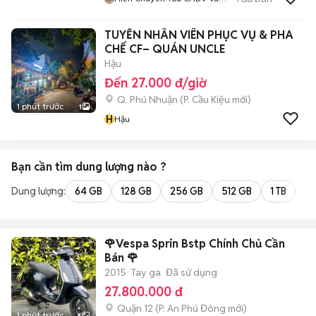
Khách Sạn
TUYỂN NHÂN VIÊN PHỤC VỤ & PHA
CHẾ CF– QUÁN UNCLE
Hậu
Đến 27.000 đ/giờ
Q. Phú Nhuận
(
P. Cầu Kiệu
mới)
1 phút trước
1
H
Hậu
Bạn cần tìm
dung lượng
nào ?
Dung lượng:
64 GB
128 GB
256 GB
512 GB
1 TB
2 
🌹Vespa Sprin Bstp Chính Chủ Cần
Bán 🌹
2015
Tay ga
Đã sử dụng
27.800.000 đ
Quận 12
(
P. An Phú Đông
mới)
1 phút trước
6