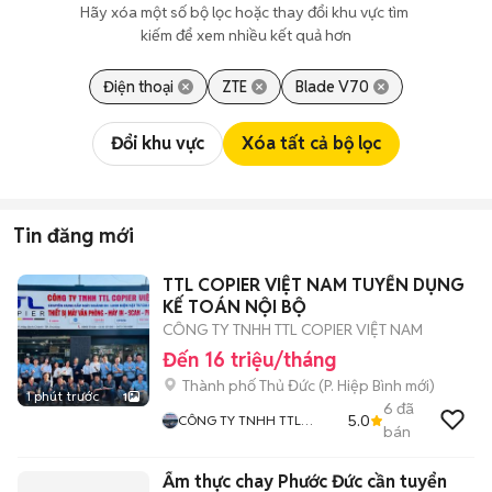
Hãy xóa một số bộ lọc hoặc thay đổi khu vực tìm 
kiếm để xem nhiều kết quả hơn
Điện thoại
ZTE
Blade V70
Đổi khu vực
Xóa tất cả bộ lọc
Tin đăng mới
TTL COPIER VIỆT NAM TUYỂN DỤNG
KẾ TOÁN NỘI BỘ
CÔNG TY TNHH TTL COPIER VIỆT NAM
Đến 16 triệu/tháng
Thành phố Thủ Đức
(
P. Hiệp Bình
mới)
1 phút trước
1
6
đã
5.0
CÔNG TY TNHH TTL
bán
COPIER VIỆT NAM
Ẩm thực chay Phước Đức cần tuyển