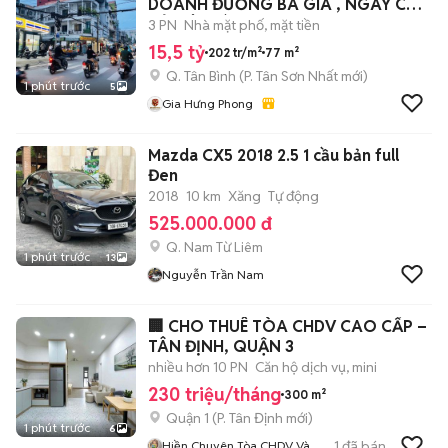
DOANH ĐƯỜNG BA GIA , NGAY CHỢ
VẢI TÂN BÌNH
3 PN
Nhà mặt phố, mặt tiền
15,5 tỷ
202 tr/m²
77 m²
Q. Tân Bình
(
P. Tân Sơn Nhất
mới)
1 phút trước
5
Gia Hưng Phong
Mazda CX5 2018 2.5 1 cầu bản full
Đen
2018
10 km
Xăng
Tự động
525.000.000 đ
Q. Nam Từ Liêm
1 phút trước
13
Nguyễn Trần Nam
🏢 CHO THUÊ TÒA CHDV CAO CẤP –
TÂN ĐỊNH, QUẬN 3
nhiều hơn 10 PN
Căn hộ dịch vụ, mini
230 triệu/tháng
300 m²
Quận 1
(
P. Tân Định
mới)
1 phút trước
6
1
đã bán
Hiền Chuyên Tòa CHDV Và