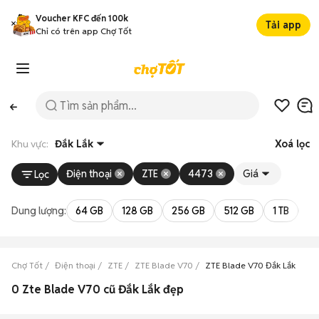
Voucher KFC đến 100k
Tải app
Chỉ có trên app Chợ Tốt
Khu vực:
Đắk Lắk
Xoá lọc
Điện thoại
ZTE
4473
Giá
Lọc
Dung lượng:
64 GB
128 GB
256 GB
512 GB
1 TB
2 
Chợ Tốt
Điện thoại
ZTE
ZTE Blade V70
ZTE Blade V70 Đắk Lắk
0 Zte Blade V70 cũ Đắk Lắk đẹp