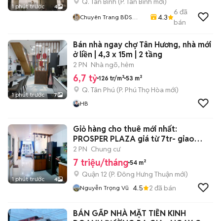
Q. Tân Bình
(
P. Tân Bình
mới)
1 phút trước
4
6
đã
4.3
Chuyên Trang BĐS
bán
HOME CITY
Bán nhà ngay chợ Tân Hương, nhà mới
ở liền | 4,3 x 15m | 2 tầng
2 PN
Nhà ngõ, hẻm
6,7 tỷ
126 tr/m²
53 m²
Q. Tân Phú
(
P. Phú Thọ Hòa
mới)
1 phút trước
7
HB
Giỏ hàng cho thuê mới nhất:
PROSPER PLAZA giá từ 7tr- giao
ngay
2 PN
Chung cư
7 triệu/tháng
54 m²
Quận 12
(
P. Đông Hưng Thuận
mới)
1 phút trước
4
4.5
2
đã bán
Nguyễn Trọng Vũ
BÁN GẤP NHÀ MẶT TIỀN KINH