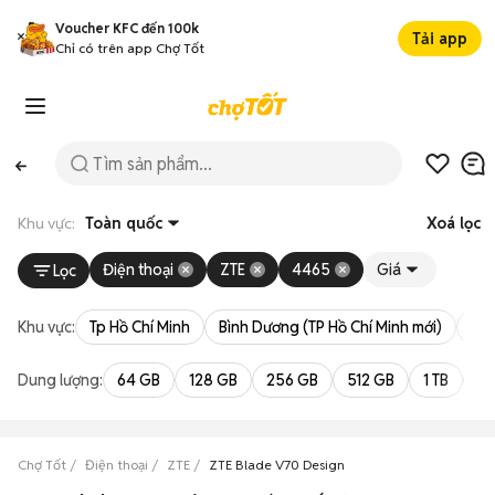
Voucher KFC đến 100k
Tải app
Chỉ có trên app Chợ Tốt
Khu vực:
Toàn quốc
Xoá lọc
Điện thoại
ZTE
4465
Giá
Lọc
Khu vực:
Tp Hồ Chí Minh
Bình Dương (TP Hồ Chí Minh mới)
Bà 
Dung lượng:
64 GB
128 GB
256 GB
512 GB
1 TB
2 
Chợ Tốt
Điện thoại
ZTE
ZTE Blade V70 Design