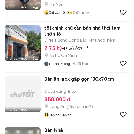
Hà Nội
1 phút trước
4
c
3.0
2
đã bán
Chị Lan
tôi chính chủ cần bán nhà thới tam
thôn 16
3 PN
Hướng Đông Bắc
Nhà ngõ, hẻm
2,75 tỷ
47 tr/m²
59 m²
Tp Hồ Chí Minh
1 phút trước
12
6
đã bán
Thanh Phong
Bàn ăn Inox gấp gọn 130x70cm
Đã sử dụng
Inox
350.000 đ
Long An
(
Tây Ninh
mới)
1 phút trước
H
Huỳnh Huỳnh
Bán Nhà