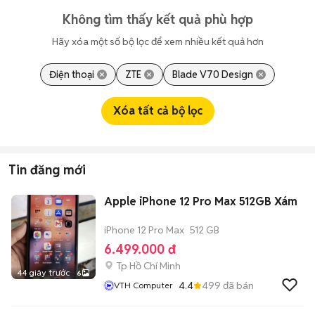
Không tìm thấy kết quả phù hợp
Hãy xóa một số bộ lọc để xem nhiều kết quả hơn
Điện thoại
ZTE
Blade V70 Design
Xóa tất cả bộ lọc
Tin đăng mới
Apple iPhone 12 Pro Max 512GB Xám
iPhone 12 Pro Max
512 GB
6.499.000 đ
Tp Hồ Chí Minh
44 giây trước
6
4.4
499
đã bán
VTH Computer