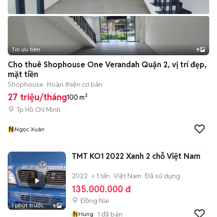
Tin ưu tiên
9
+
2
Cho thuê Shophouse One Verandah Quận 2, vị trí đẹp,
mặt tiền
Shophouse
Hoàn thiện cơ bản
27 triệu/tháng
100 m²
Tp Hồ Chí Minh
N
Ngọc Xuân
TMT KO1 2022 Xanh 2 chỗ Việt Nam
2022
< 1 tấn
Việt Nam
Đã sử dụng
135.000.000 đ
Đồng Nai
1 phút trước
6
h
1
đã bán
Hung