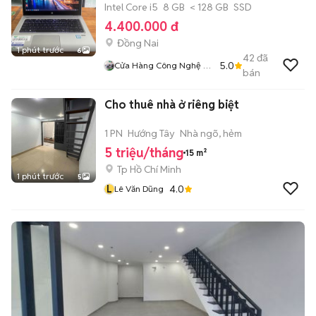
Intel Core i5
8 GB
< 128 GB
SSD
4.400.000 đ
Đồng Nai
1 phút trước
6
42
đã
5.0
Cửa Hàng Công Nghệ Số
bán
CNS
Cho thuê nhà ở riêng biệt
1 PN
Hướng Tây
Nhà ngõ, hẻm
5 triệu/tháng
15 m²
Tp Hồ Chí Minh
1 phút trước
5
L
4.0
Lê Văn Dũng