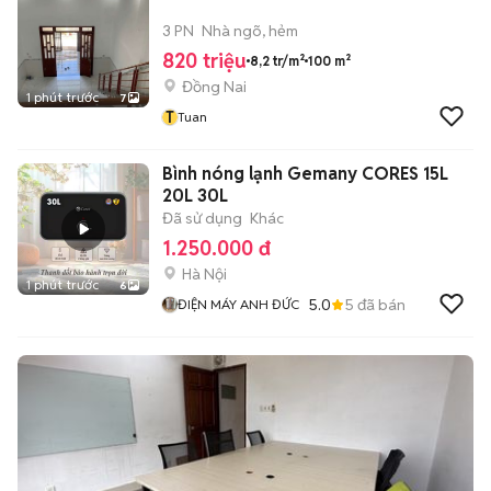
3 PN
Nhà ngõ, hẻm
820 triệu
8,2 tr/m²
100 m²
Đồng Nai
1 phút trước
7
T
Tuan
Bình nóng lạnh Gemany CORES 15L
20L 30L
Đã sử dụng
Khác
1.250.000 đ
Hà Nội
1 phút trước
6
5.0
5
đã bán
ĐIỆN MÁY ANH ĐỨC