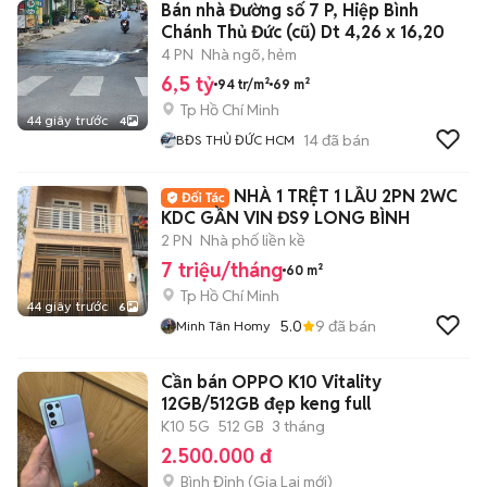
Bán nhà Đường số 7 P, Hiệp Bình
Chánh Thủ Đức (cũ) Dt 4,26 x 16,20
4 PN
Nhà ngõ, hẻm
6,5 tỷ
94 tr/m²
69 m²
Tp Hồ Chí Minh
44 giây trước
4
14
đã bán
BĐS THỦ ĐỨC HCM
NHÀ 1 TRỆT 1 LẦU 2PN 2WC
KDC GẦN VIN ĐS9 LONG BÌNH
2 PN
Nhà phố liền kề
7 triệu/tháng
60 m²
Tp Hồ Chí Minh
44 giây trước
6
5.0
9
đã bán
Minh Tân Homy
Cần bán OPPO K10 Vitality
12GB/512GB đẹp keng full
K10 5G
512 GB
3 tháng
2.500.000 đ
Bình Định
(
Gia Lai
mới)