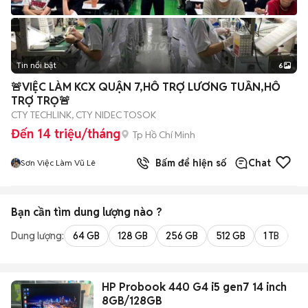
Tin nổi bật
6
+
2
🚨VIỆC LÀM KCX QUẬN 7,HỖ TRỢ LƯƠNG TUẦN,HỖ
TRỢ TRỌ🚨
CTY TECHLINK, CTY NIDEC TOSOK
Đến 14 triệu/tháng
Tp Hồ Chí Minh
Bấm để hiện số
Chat
Sơn Việc Làm Vũ Lê
Bạn cần tìm
dung lượng
nào ?
Dung lượng:
64 GB
128 GB
256 GB
512 GB
1 TB
2 
HP Probook 440 G4 i5 gen7 14 inch
8GB/128GB