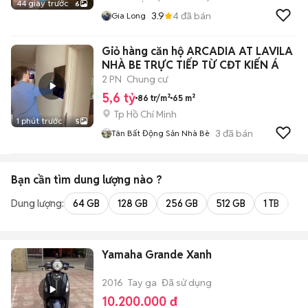
44 giây trước
6
3.9
4
đã bán
Gia Long
Giỏ hàng căn hộ ARCADIA AT LAVILA
NHÀ BE TRỰC TIẾP TỪ CĐT KIẾN Á
2 PN
Chung cư
5,6 tỷ
86 tr/m²
65 m²
Tp Hồ Chí Minh
1 phút trước
5
3
đã bán
Tân Bất Động Sản Nhà Bè
Bạn cần tìm
dung lượng
nào ?
Dung lượng:
64 GB
128 GB
256 GB
512 GB
1 TB
2 
Yamaha Grande Xanh
2016
Tay ga
Đã sử dụng
10.200.000 đ