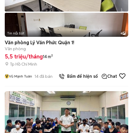
Tin nổi bật
4
Văn phòng Lý Văn Phức Quận 1!
Văn phòng
5,5 triệu/tháng
14 m²
Tp Hồ Chí Minh
V
14
đã bán
Bấm để hiện số
Chat
Vũ Mạnh Tuân