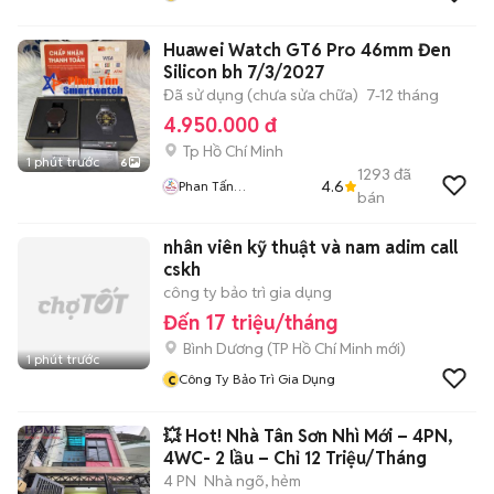
Huawei Watch GT6 Pro 46mm Đen
Silicon bh 7/3/2027
Đã sử dụng (chưa sửa chữa)
7-12 tháng
4.950.000 đ
Tp Hồ Chí Minh
1 phút trước
6
1293
đã
4.6
Phan Tấn
bán
SmartWatch
nhân viên kỹ thuật và nam adim call
cskh
công ty bảo trì gia dụng
Đến 17 triệu/tháng
Bình Dương
(
TP Hồ Chí Minh
mới)
1 phút trước
c
Công Ty Bảo Trì Gia Dụng
💥 Hot! Nhà Tân Sơn Nhì Mới – 4PN,
4WC- 2 lầu – Chỉ 12 Triệu/Tháng
4 PN
Nhà ngõ, hẻm