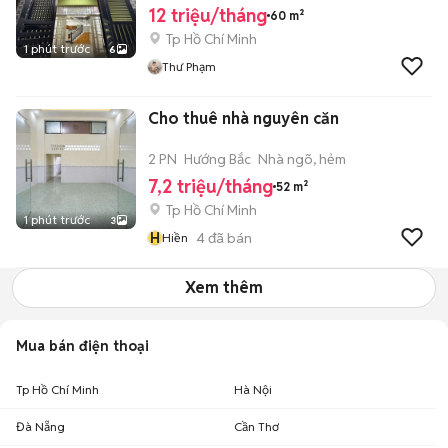
12 triệu/tháng
60 m²
Tp Hồ Chí Minh
1 phút trước
6
Thư Phạm
Cho thuê nhà nguyên căn
2 PN
Hướng Bắc
Nhà ngõ, hẻm
7,2 triệu/tháng
52 m²
Tp Hồ Chí Minh
1 phút trước
3
H
4
đã bán
Hiền
Xem thêm
Mua bán điện thoại
Tp Hồ Chí Minh
Hà Nội
Đà Nẵng
Cần Thơ