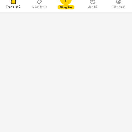
Trang chủ
Quản lý tin
Liên hệ
Tài khoản
Đăng tin
109.000 Bình chọn
Tải ứng dụng Chợ Tốt
Về Chợ Tốt
Quy chế sàn
Chính sách bảo mật
Giải quyết tranh chấp
CÔNG TY TNHH CHỢ TỐT - Người đại diện theo pháp luật:
Nguyễn Trọng Tấn; GPDKKD: 0312120782 do Sở KH & ĐT TP.HCM cấp ngày
11/01/2013;
GPMXH: 185/GP-BTTTT do Bộ Thông tin và Truyền thông
cấp ngày 09/07/2024 - Chịu trách nhiệm