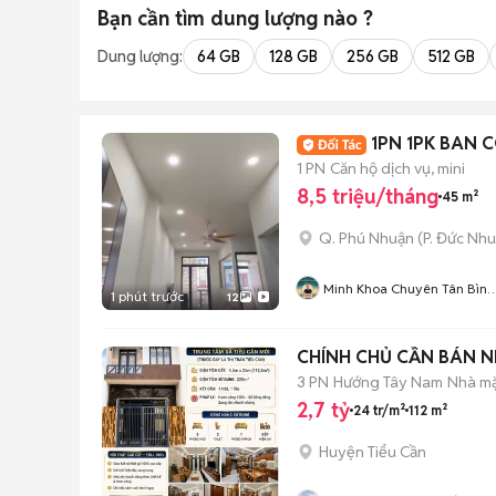
Bạn cần tìm
dung lượng
nào ?
Dung lượng:
64 GB
128 GB
256 GB
512 GB
1PN 1PK BAN 
1 PN
Căn hộ dịch vụ, mini
8,5 triệu/tháng
45 m²
Q. Phú Nhuận
(
P. Đức Nh
Minh Khoa Chuyên Tân Bình 
1 phút trước
12
Tân Phú
CHÍNH CHỦ CẦN BÁN NH
3 PN
Hướng Tây Nam
Nhà mặ
2,7 tỷ
24 tr/m²
112 m²
Huyện Tiểu Cần