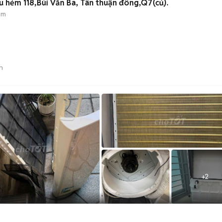
ầu hẻm 118,Bùi Văn Ba, Tân thuận đông,Q7(củ).
ẻm
)
n
+
2