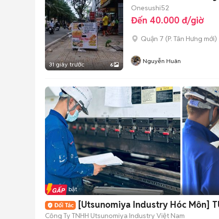
Onesushi52
Đến 40.000 đ/giờ
Quận 7
(
P. Tân Hưng
mới)
Nguyễn Huân
31 giây trước
6
Tin nổi bật
[Utsunomiya Industry Hóc Môn] 
Công Ty TNHH Utsunomiya Industry Việt Nam