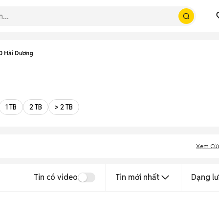
0 Hải Dương
1 TB
2 TB
> 2 TB
Xem Cử
Tin có video
Tin mới nhất
Dạng lư