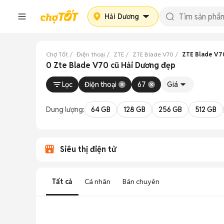
Hải Dương
Chợ Tốt
Điện thoại
ZTE
ZTE Blade V70
ZTE Blade V7
0 Zte Blade V70 cũ Hải Dương đẹp
Lọc
Điện thoại
67
Giá
Dung lượng:
64 GB
128 GB
256 GB
512 GB
Siêu thị điện tử
Tất cả
Cá nhân
Bán chuyên