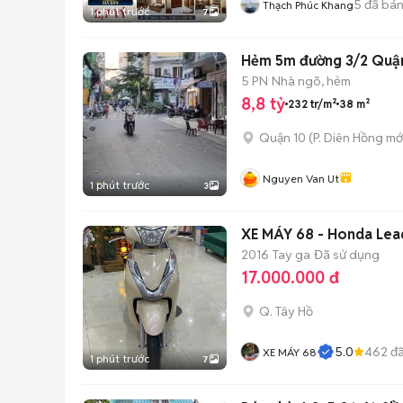
5
đã bá
Thạch Phúc Khang
1 phút trước
7
Hẻm 5m đường 3/2 Quận
5 PN
Nhà ngõ, hẻm
8,8 tỷ
232 tr/m²
38 m²
Quận 10
(
P. Diên Hồng
mớ
Nguyen Van Ut
1 phút trước
3
XE MÁY 68 - Honda Lea
2016
Tay ga
Đã sử dụng
17.000.000 đ
Q. Tây Hồ
5.0
462
đã
XE MÁY 68
1 phút trước
7