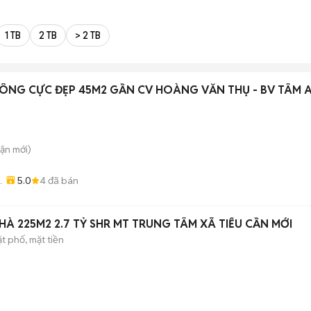
1 TB
2 TB
> 2 TB
CÔNG CỰC ĐẸP 45M2 GẦN CV HOÀNG VĂN THỤ - BV TÂM 
uận
mới)
5.0
4
đã bán
-
À 225M2 2.7 TỶ SHR MT TRUNG TÂM XÃ TIỂU CẦN MỚI
t phố, mặt tiền