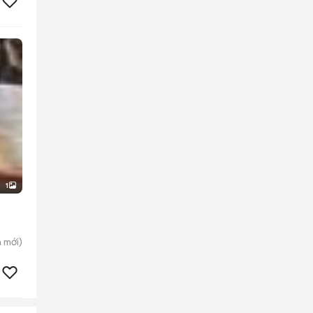
1
a
mới)