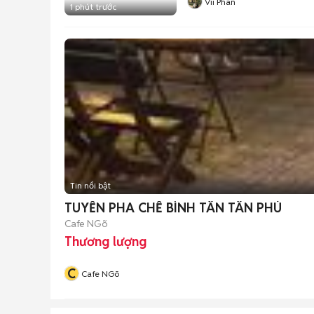
Vii Phan
1 phút trước
Tin nổi bật
TUYỂN PHA CHẾ BÌNH TÂN TÂN PHÚ
Cafe NGõ
Thương lượng
C
Cafe NGõ