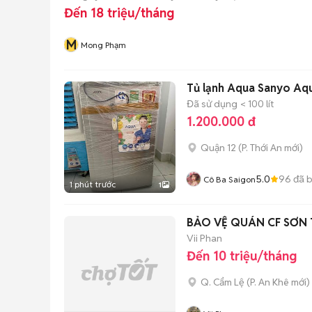
Đến 18 triệu/tháng
M
Mong Phạm
Tủ lạnh Aqua Sanyo Aqua
Đã sử dụng
< 100 lít
1.200.000 đ
Quận 12
(
P. Thới An
mới)
5.0
96
đã 
Cô Ba Saigon
1 phút trước
1
BẢO VỆ QUÁN CF SƠN
Vii Phan
Đến 10 triệu/tháng
Q. Cẩm Lệ
(
P. An Khê
mới)