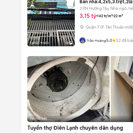
Bán nhà:4,2x5,3.trệt,2l
2 PN
Hướng Tây
Nhà ngõ, h
3,15 tỷ
142 tr/m²
22 m²
Quận 7
(
P. Tân Thuận
mới
5.0
52
đã bá
Trần Hoàng
1 phút trước
12
Tin nổi bật
Tuyển thợ Điên Lạnh chuyên dân dụng