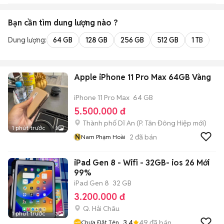
Bạn cần tìm
dung lượng
nào ?
Dung lượng:
64 GB
128 GB
256 GB
512 GB
1 TB
2 
Apple iPhone 11 Pro Max 64GB Vàng
iPhone 11 Pro Max
64 GB
5.500.000 đ
Thành phố Dĩ An
(
P. Tân Đông Hiệp
mới)
1 phút trước
3
N
2
đã bán
Nam Phạm Hoài
iPad Gen 8 - Wifi - 32GB- ios 26 Mới
99%
iPad Gen 8
32 GB
3.200.000 đ
Q. Hải Châu
1 phút trước
3
3.4
49
đã bán
Chưa Đặt Tên