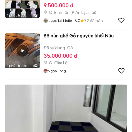
9.500.000 đ
Q. Bình Tân
(
P. An Lạc
mới)
1 phút trước
1
5.0
72
đã bán
Ngọc Tài Moile
Bộ bàn ghế Gỗ nguyên khối Nâu
Đã sử dụng
Gỗ
35.000.000 đ
Q. Cẩm Lệ
1 phút trước
1
Ngọa Long