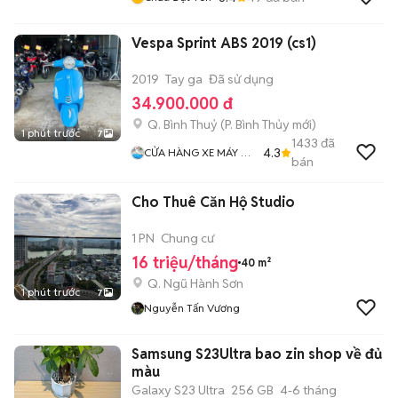
Vespa Sprint ABS 2019 (cs1)
2019
Tay ga
Đã sử dụng
34.900.000 đ
Q. Bình Thuỷ
(
P. Bình Thủy
mới)
1 phút trước
7
1433
đã
4.3
CỬA HÀNG XE MÁY VŨ
bán
Fi
Cho Thuê Căn Hộ Studio
1 PN
Chung cư
16 triệu/tháng
40 m²
Q. Ngũ Hành Sơn
1 phút trước
7
Nguyễn Tấn Vương
Samsung S23Ultra bao zin shop về đủ
màu
Galaxy S23 Ultra
256 GB
4-6 tháng