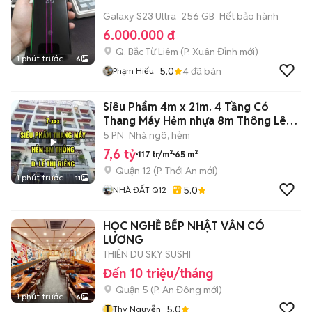
Galaxy S23 Ultra
256 GB
Hết bảo hành
6.000.000 đ
Q. Bắc Từ Liêm
(
P. Xuân Đỉnh
mới)
1 phút trước
6
5.0
4
đã bán
Phạm Hiếu
Siêu Phẩm 4m x 21m. 4 Tầng Có
Thang Máy Hẻm nhựa 8m Thông Lê
Thị Riêng
5 PN
Nhà ngõ, hẻm
7,6 tỷ
117 tr/m²
65 m²
Quận 12
(
P. Thới An
mới)
1 phút trước
11
5.0
NHÀ ĐẤT Q12
HỌC NGHỀ BẾP NHẬT VẪN CÓ
LƯƠNG
THIÊN DU SKY SUSHI
Đến 10 triệu/tháng
Quận 5
(
P. An Đông
mới)
1 phút trước
6
T
5.0
Thy Nguyễn