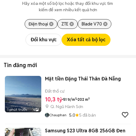
Hãy xóa một số bộ lọc hoặc thay đổi khu vực tìm 
kiếm để xem nhiều kết quả hơn
Điện thoại
ZTE
Blade V70
Đổi khu vực
Xóa tất cả bộ lọc
Tin đăng mới
Mặt tiền Đặng Thái Thân Đà Nẵng
Đất thổ cư
10,3 tỷ
51 tr/m²
202 m²
Q. Ngũ Hành Sơn
1 phút trước
5
5.0
5
đã bán
Chauphan
Samsung S23 Ultra 8GB 256GB Đen