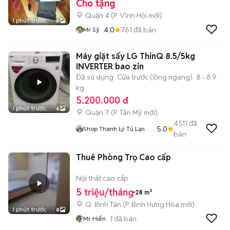
Cho tặng
Quận 4
(
P. Vĩnh Hội
mới)
1 phút trước
6
4.0
761
đã bán
Mr Sỹ
Máy giặt sấy LG ThinQ 8.5/5kg
INVERTER bao zin
Đã sử dụng
Cửa trước (lồng ngang)
8 - 8.9
kg
5.200.000 đ
1 phút trước
6
Quận 7
(
P. Tân Mỹ
mới)
4511
đã
5.0
Shop Thanh Lý Tủ Lạnh
bán
Máy Giặt
Thuê Phòng Trọ Cao cấp
Nội thất cao cấp
5 triệu/tháng
28 m²
Q. Bình Tân
(
P. Bình Hưng Hòa
mới)
1 phút trước
8
1
đã bán
Mr Hiển