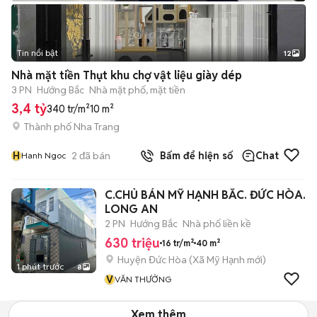
Tin nổi bật
12
+
2
Nhà mặt tiền Thụt khu chợ vật liệu giày dép
3 PN
Hướng Bắc
Nhà mặt phố, mặt tiền
3,4 tỷ
340 tr/m²
10 m²
Thành phố Nha Trang
H
2
đã bán
Bấm để hiện số
Chat
Hanh Ngoc
C.CHỦ BÁN MỸ HẠNH BẮC. ĐỨC HÒA.
LONG AN
2 PN
Hướng Bắc
Nhà phố liền kề
630 triệu
16 tr/m²
40 m²
Huyện Đức Hòa
(
Xã Mỹ Hạnh
mới)
1 phút trước
8
V
VĂN THƯỞNG
Xem thêm