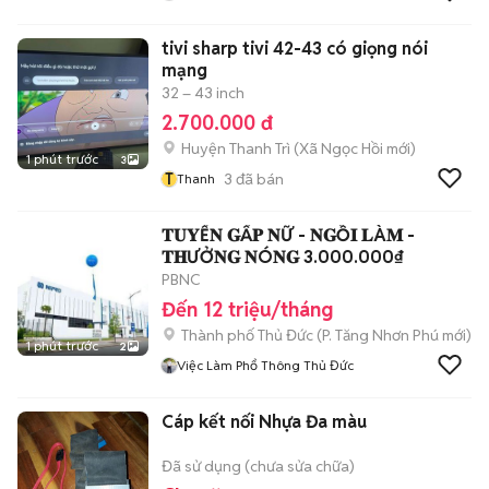
tivi sharp tivi 42-43 có giọng nói
mạng
32 – 43 inch
2.700.000 đ
Huyện Thanh Trì
(
Xã Ngọc Hồi
mới)
1 phút trước
3
T
3
đã bán
Thanh
𝐓𝐔𝐘Ể𝐍 𝐆Ấ𝐏 𝐍Ữ - 𝐍𝐆Ồ𝐈 𝐋À𝐌 -
𝐓𝐇ƯỞ𝐍𝐆 𝐍Ó𝐍𝐆 3.000.000₫
PBNC
Đến 12 triệu/tháng
Thành phố Thủ Đức
(
P. Tăng Nhơn Phú
mới)
1 phút trước
2
Việc Làm Phổ Thông Thủ Đức
Cáp kết nối Nhựa Đa màu
Đã sử dụng (chưa sửa chữa)