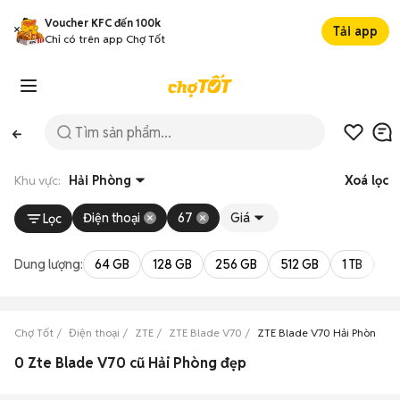
Voucher KFC đến 100k
Tải app
Chỉ có trên app Chợ Tốt
Khu vực:
Hải Phòng
Xoá lọc
Điện thoại
67
Giá
Lọc
Dung lượng:
64 GB
128 GB
256 GB
512 GB
1 TB
2 
Chợ Tốt
Điện thoại
ZTE
ZTE Blade V70
ZTE Blade V70 Hải Phòng
0 Zte Blade V70 cũ Hải Phòng đẹp