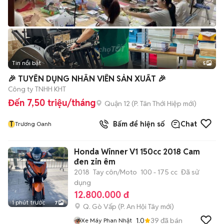
Tin nổi bật
5
🎉 TUYỂN DỤNG NHÂN VIÊN SẢN XUẤT 🎉
Công ty TNHH KHT
Đến 7,50 triệu/tháng
Quận 12
(
P. Tân Thới Hiệp
mới)
T
Bấm để hiện số
Chat
Trương Oanh
Honda Winner V1 150cc 2018 Cam
đen zin êm
2018
Tay côn/Moto
100 - 175 cc
Đã sử
dụng
12.800.000 đ
1 phút trước
7
Q. Gò Vấp
(
P. An Hội Tây
mới)
1.0
39
đã bán
Xe Máy Phan Nhật