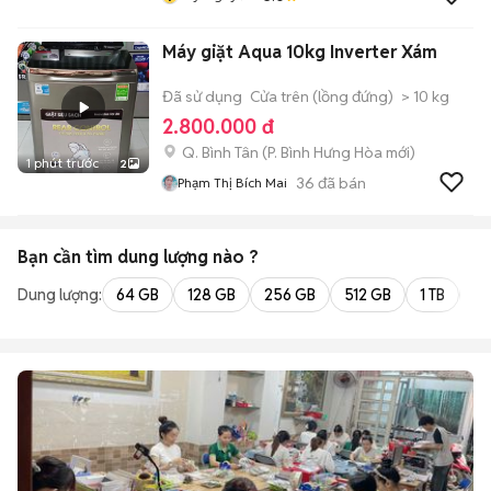
Máy giặt Aqua 10kg Inverter Xám
Đã sử dụng
Cửa trên (lồng đứng)
> 10 kg
2.800.000 đ
Q. Bình Tân
(
P. Bình Hưng Hòa
mới)
1 phút trước
2
36
đã bán
Phạm Thị Bích Mai
Bạn cần tìm
dung lượng
nào ?
Dung lượng:
64 GB
128 GB
256 GB
512 GB
1 TB
2 