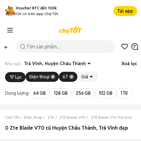
Voucher KFC đến 100k
Tải app
Chỉ có trên app Chợ Tốt
Khu vực:
Trà Vinh, Huyện Châu Thành
Xoá lọc
Điện thoại
67
Giá
Lọc
Dung lượng:
64 GB
128 GB
256 GB
512 GB
1 TB
2 
Chợ Tốt
Điện thoại
ZTE
ZTE Blade V70
ZTE Blade V70 Trà Vinh
Z
0 Zte Blade V70 cũ Huyện Châu Thành, Trà Vinh đẹp