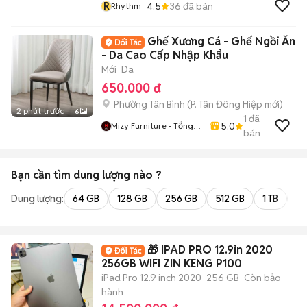
R
4.5
36
đã bán
Rhythm
Ghế Xương Cá - Ghế Ngồi Ăn
- Da Cao Cấp Nhập Khẩu
Mới
Da
650.000 đ
Phường Tân Bình
(
P. Tân Đông Hiệp
mới)
2 phút trước
6
1
đã
5.0
Mizy Furniture - Tổng
bán
Kho Nội Thất Sỉ Lẻ
Bạn cần tìm
dung lượng
nào ?
Dung lượng:
64 GB
128 GB
256 GB
512 GB
1 TB
2 
🎁 IPAD PRO 12.9in 2020
256GB WIFI ZIN KENG P100
iPad Pro 12.9 inch 2020
256 GB
Còn bảo
hành