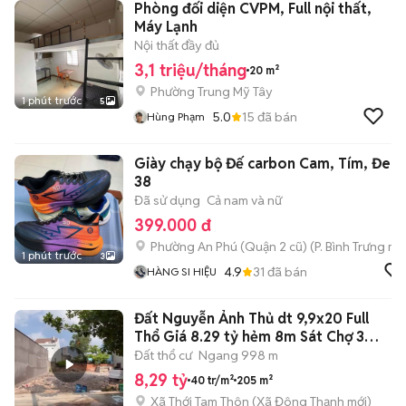
Phòng đối diện CVPM, Full nội thất,
Máy Lạnh
Nội thất đầy đủ
3,1 triệu/tháng
20 m²
Phường Trung Mỹ Tây
1 phút trước
5
5.0
15
đã bán
Hùng Phạm
Giày chạy bộ Đế carbon Cam, Tím, Đen
38
Đã sử dụng
Cả nam và nữ
399.000 đ
Phường An Phú (Quận 2 cũ)
(
P. Bình Trưng
mới
1 phút trước
3
4.9
31
đã bán
HÀNG SI HIỆU
Đất Nguyễn Ảnh Thủ dt 9,9x20 Full
Thổ Giá 8.29 tỷ hẻm 8m Sát Chợ 3
Bầu
Đất thổ cư
Ngang 998 m
8,29 tỷ
40 tr/m²
205 m²
Xã Thới Tam Thôn
(
Xã Đông Thạnh
mới)