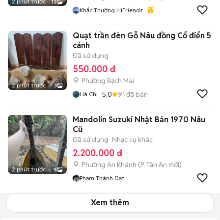
2 phút trước
12
Khắc Thường HiFriendz
Quạt trần đèn Gỗ Nâu đồng Cổ điển 5
cánh
Đã sử dụng
550.000 đ
Phường Bạch Mai
2 phút trước
3
5.0
91
đã bán
Hà Chi
Mandolin Suzuki Nhật Bản 1970 Nâu
Cũ
Đã sử dụng
Nhạc cụ khác
2.200.000 đ
Phường An Khánh
(
P. Tân An
mới)
2 phút trước
5
Phạm Thành Đạt
Xem thêm