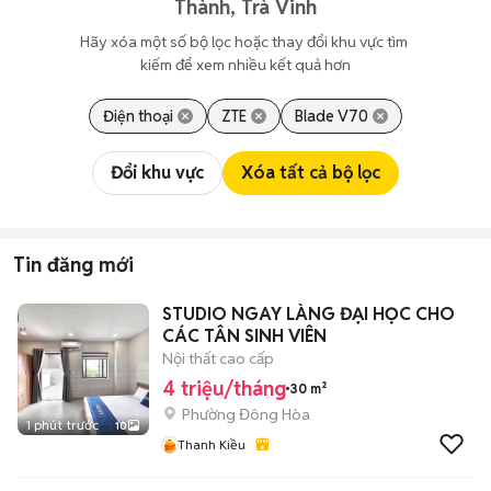
Thành, Trà Vinh
Hãy xóa một số bộ lọc hoặc thay đổi khu vực tìm 
kiếm để xem nhiều kết quả hơn
Điện thoại
ZTE
Blade V70
Đổi khu vực
Xóa tất cả bộ lọc
Tin đăng mới
STUDIO NGAY LÀNG ĐẠI HỌC CHO
CÁC TÂN SINH VIÊN
Nội thất cao cấp
4 triệu/tháng
30 m²
Phường Đông Hòa
1 phút trước
10
Thanh Kiều