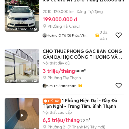
2010
120.000 km
Xăng
Tự động
199.000.000 đ
Phường Hải Châu I
2 phút trước
10
3
đã
Hoàng Ô Tô Cũ Phúc Vân
bán
Auto
CHO THUÊ PHÒNG GÁC BAN CÔNG
GẦN ĐẠI HỌC CÔNG THƯƠNG VĂN
HIẾN AEON TP
Nội thất đầy đủ
3 triệu/tháng
30 m²
Phường Tây Thạnh
2 phút trước
6
Kim Thư Hifriendz
1 Phòng Hiện Đại - Đầy Đủ
Tiện Nghi - Trung Tâm. Bình Thạnh
Nội thất cao cấp
6,5 triệu/tháng
50 m²
Phường 21
(
P. Thạnh Mỹ Tây
mới)