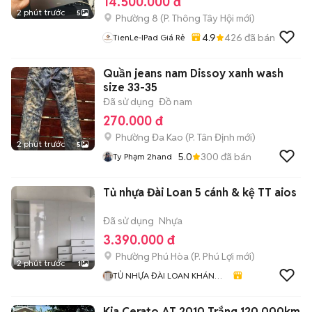
14.500.000 đ
2 phút trước
5
Phường 8
(
P. Thông Tây Hội
mới)
4.9
426
đã bán
TienLe-IPad Giá Rẻ
Quần jeans nam Dissoy xanh wash
size 33-35
Đã sử dụng
Đồ nam
270.000 đ
Phường Đa Kao
(
P. Tân Định
mới)
2 phút trước
5
5.0
300
đã bán
Ty Phạm 2hand
Tủ nhựa Đài Loan 5 cánh & kệ TT aios
Đã sử dụng
Nhựa
3.390.000 đ
Phường Phú Hòa
(
P. Phú Lợi
mới)
2 phút trước
1
TỦ NHỰA ĐÀI LOAN KHÁNH
HUYỀN 678
Kia Cerato AT 2010 Trắng 120.000km