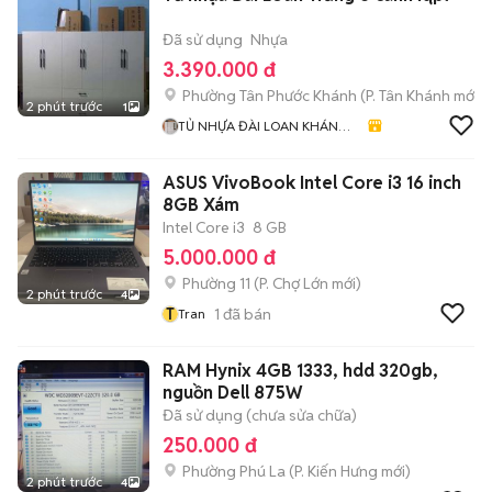
Đã sử dụng
Nhựa
3.390.000 đ
Phường Tân Phước Khánh
(
P. Tân Khánh
mới)
2 phút trước
1
TỦ NHỰA ĐÀI LOAN KHÁNH
HUYỀN 678
ASUS VivoBook Intel Core i3 16 inch
8GB Xám
Intel Core i3
8 GB
5.000.000 đ
Phường 11
(
P. Chợ Lớn
mới)
2 phút trước
4
T
1
đã bán
Tran
RAM Hynix 4GB 1333, hdd 320gb,
nguồn Dell 875W
Đã sử dụng (chưa sửa chữa)
250.000 đ
Phường Phú La
(
P. Kiến Hưng
mới)
2 phút trước
4