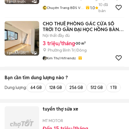
1 phút trước
4
10
đã
C
1.0
Chuyên Trang BĐS Vũ
bán
Tí
CHO THUÊ PHÒNG GÁC CỬA SỔ
TRỜI TO GẦN ĐẠI HỌC HỒNG BÀNG
QUẬN 11
Nội thất đầy đủ
3 triệu/tháng
30 m²
Phường Bình Trị Đông
1 phút trước
5
Kim Thư Hifriendz
Bạn cần tìm
dung lượng
nào ?
Dung lượng:
64 GB
128 GB
256 GB
512 GB
1 TB
2 
tuyển thợ sửa xe
MT MOTOR
Đến 15 triệu/tháng