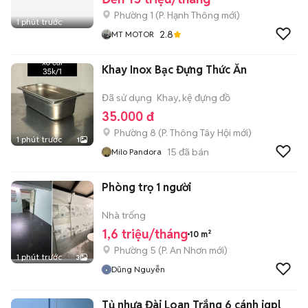
Phường 1
(
P. Hạnh Thông
mới)
1 phút trước
2.8
MT MOTOR
Khay Inox Bạc Đựng Thức Ăn
Đã sử dụng
Khay, kệ đựng đồ
35.000 đ
Phường 8
(
P. Thông Tây Hội
mới)
1 phút trước
1
15
đã bán
Milo Pandora
Phòng trọ 1 người
Nhà trống
1,6 triệu/tháng
10 m²
Phường 5
(
P. An Nhơn
mới)
1 phút trước
3
Dũng Nguyễn
Tủ nhựa Đài Loan Trắng 6 cánh iqpl