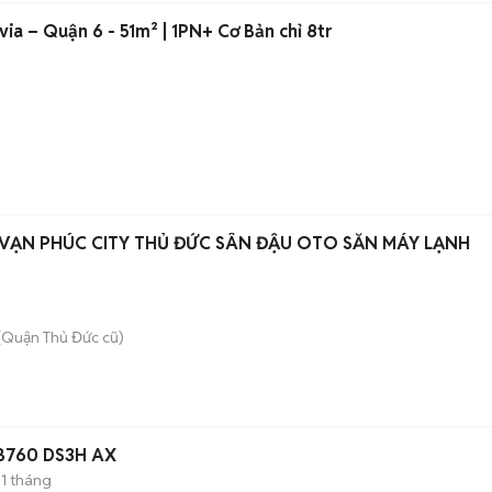
via – Quận 6 - 51m² | 1PN+ Cơ Bản chỉ 8tr
 VẠN PHÚC CITY THỦ ĐỨC SÂN ĐẬU OTO SẴN MÁY LẠNH
(Quận Thủ Đức cũ)
 B760 DS3H AX
1 tháng