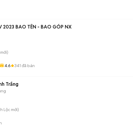
 4V 2023 BAO TÊN - BAO GÓP NX
mới)
4.6
341
đã bán
nh Trắng
ụng
nh Lộc
mới)
n