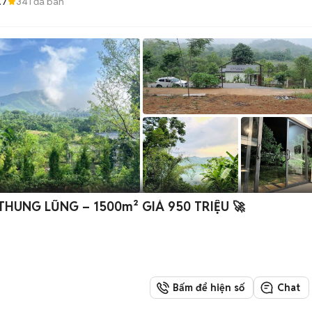
.7
341
đã bán
THUNG LŨNG – 1500m² GIÁ 950 TRIỆU 🚀
Bấm để hiện số
Chat