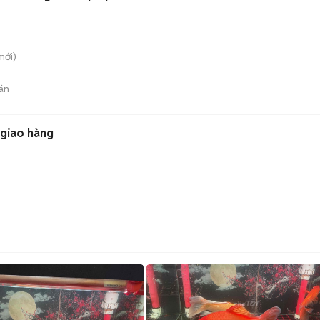
mới)
án
 giao hàng