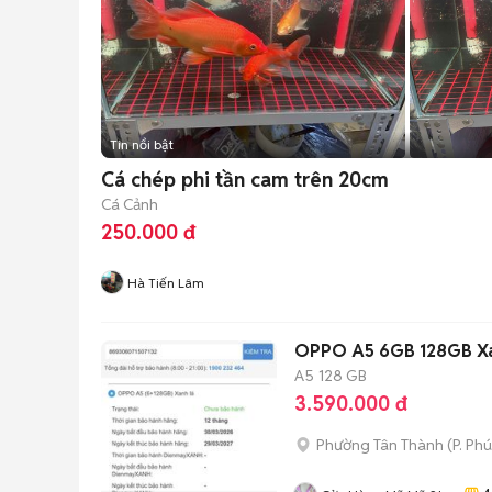
Tin nổi bật
Cá chép phi tần cam trên 20cm
Cá Cảnh
250.000 đ
Hà Tiến Lâm
OPPO A5 6GB 128GB Xa
A5
128 GB
3.590.000 đ
Phường Tân Thành
(
P. Ph