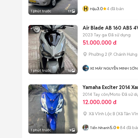
H
3.0
4
đã bán
Hậu
1 phút trước
17
Air Blade AB 160 ABS
2023
Tay ga
Đã sử dụng
51.000.000 đ
Phường 2
(
P. Chánh Hưng
XE MÁY NGUYỄN MINH SƠN
1 phút trước
10
Yamaha Exciter 2014 Xa
2014
Tay côn/Moto
Đã sử d
12.000.000 đ
Xã Vĩnh Lộc B
(
Xã Tân Vĩ
5.0
84
đã bá
Tiến Nhanh
1 phút trước
9