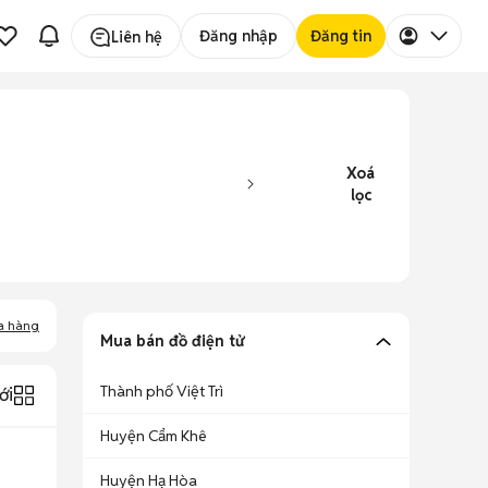
Đăng nhập
Đăng tin
Liên hệ
Xoá
lọc
a hàng
Mua bán đồ điện tử
Thành phố Việt Trì
ới
Huyện Cẩm Khê
Huyện Hạ Hòa