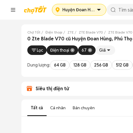
Huyện Đoan Hùng
Chợ Tốt
Điện thoại
ZTE
ZTE Blade V70
ZTE Blade V70
0 Zte Blade V70 cũ Huyện Đoan Hùng, Phú Thọ
Lọc
Điện thoại
67
Giá
Dung lượng:
64 GB
128 GB
256 GB
512 GB
Siêu thị điện tử
Tất cả
Cá nhân
Bán chuyên