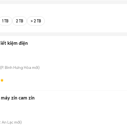
1 TB
2 TB
> 2 TB
iết kiệm điện
(
P. Bình Hưng Hòa
mới)
0
ỗ máy zin cam zin
. An Lạc
mới)