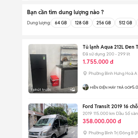
Bạn cần tìm
dung lượng
nào ?
Dung lượng:
64 GB
128 GB
256 GB
512 GB
Tủ lạnh Aqua 212L Đen T
Đã sử dụng
200 - 299 lít
1.755.000 đ
Phường Bình Hưng Hoà A
5.
HIỀN ĐIỆN MÁY TRẢ GÓP
1 phút trước
1
Ford Transit 2019 16 ch
2019
115.000 km
Dầu
Số sàn
358.000.000 đ
Phường Bình Trị Đông B
(
P