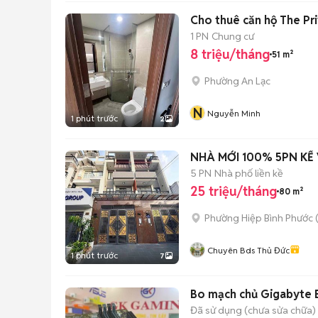
Cho thuê căn hộ The Pri
1 PN
Chung cư
8 triệu/tháng
51 m²
Phường An Lạc
N
Nguyễn Minh
1 phút trước
2
NHÀ MỚI 100% 5PN KẾ
5 PN
Nhà phố liền kề
25 triệu/tháng
80 m²
Phường Hiệp Bình Phước 
Chuyên Bds Thủ Đức
1 phút trước
7
Bo mạch chủ Gigabyte
Đã sử dụng (chưa sửa chữa)