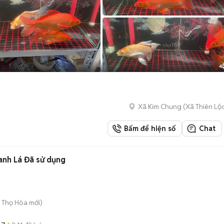
4
Xã Kim Chung
(
Xã Thiên Lộ
Bấm để hiện số
Chat
nh Lá Đã sử dụng
ú Thọ Hòa
mới)