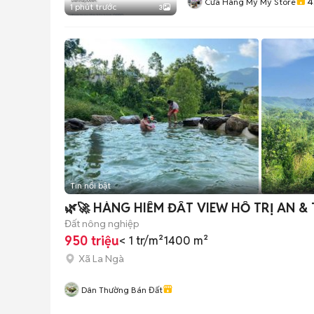
4
Cửa Hàng Mỹ Mỹ Store
1 phút trước
3
Tin nổi bật
🌿🚀 HÀNG HIẾM ĐẤT VIEW HỒ TRỊ AN & 
Đất nông nghiệp
950 triệu
< 1 tr/m²
1400 m²
Xã La Ngà
Dân Thường Bán Đất