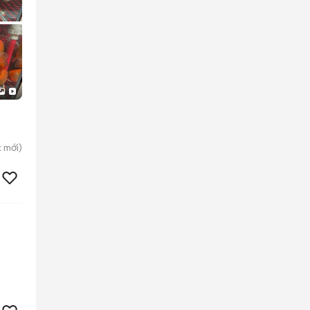
c
mới)