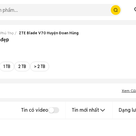
 Phú Thọ
ZTE Blade V70 Huyện Đoan Hùng
 đẹp
1 TB
2 TB
> 2 TB
Xem Cử
Tin có video
Tin mới nhất
Dạng lư