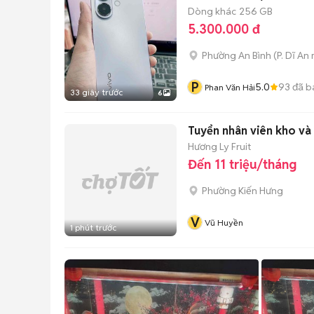
Dòng khác
256 GB
5.300.000 đ
Phường An Bình
(
P. Dĩ An
P
5.0
93
đã b
Phan Văn Hải
33 giây trước
6
Tuyển nhân viên kho và
Hương Ly Fruit
Đến 11 triệu/tháng
Phường Kiến Hưng
V
Vũ Huyền
1 phút trước