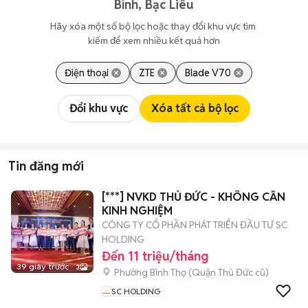
Bình, Bạc Liêu
Hãy xóa một số bộ lọc hoặc thay đổi khu vực tìm 
kiếm để xem nhiều kết quả hơn
Điện thoại
ZTE
Blade V70
Đổi khu vực
Xóa tất cả bộ lọc
Tin đăng mới
[***] NVKD THỦ ĐỨC - KHÔNG CẦN
KINH NGHIỆM
CÔNG TY CỔ PHẦN PHÁT TRIỂN ĐẦU TƯ SC
HOLDING
Đến 11 triệu/tháng
39 giây trước
3
Phường Bình Thọ (Quận Thủ Đức cũ)
SC HOLDING