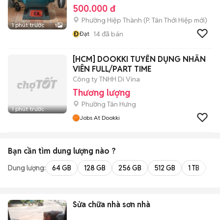
500.000 đ
Phường Hiệp Thành
(
P. Tân Thới Hiệp
mới)
1 phút trước
1
Đ
14
đã bán
Đạt
[HCM] DOOKKI TUYỂN DỤNG NHÂN
VIÊN FULL/PART TIME
Công ty TNHH Di Vina
Thương lượng
Phường Tân Hưng
1 phút trước
Jobs At Dookki
Bạn cần tìm
dung lượng
nào ?
Dung lượng:
64 GB
128 GB
256 GB
512 GB
1 TB
2 
Sửa chữa nhà sơn nhà