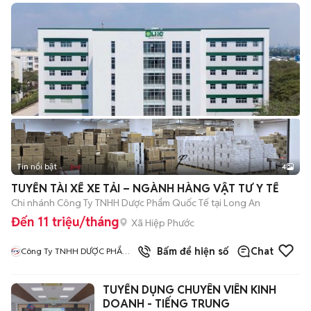
Tin nổi bật
4
TUYỂN TÀI XẾ XE TẢI – NGÀNH HÀNG VẬT TƯ Y TẾ
Chi nhánh Công Ty TNHH Dược Phẩm Quốc Tế tại Long An
Đến 11 triệu/tháng
Xã Hiệp Phước
4
đã bán
Bấm để hiện số
Chat
Công Ty TNHH DƯỢC PHẨM
QUỐC TẾ
TUYỂN DỤNG CHUYÊN VIÊN KINH
DOANH - TIẾNG TRUNG