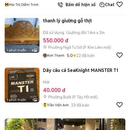
M
Bấm để hiện số
Chat
Mai Thị Diễm Trinh
thanh lý giường gỗ thịt
Đã sử dụng
Giường đôi 1.6m x 2m
550.000 đ
Phường Ngã Tư Sở
(
P. Kim Liên
mới)
1 phút trước
5
5.0
22
đã bán
Anh Thanh
Dây câu cá SeaKnight MANSTER T1
Mới
40.000 đ
Phường Bưởi
(
P. Tây Hồ
mới)
1 phút trước
1
T
23
đã bán
Trần Việt Anh