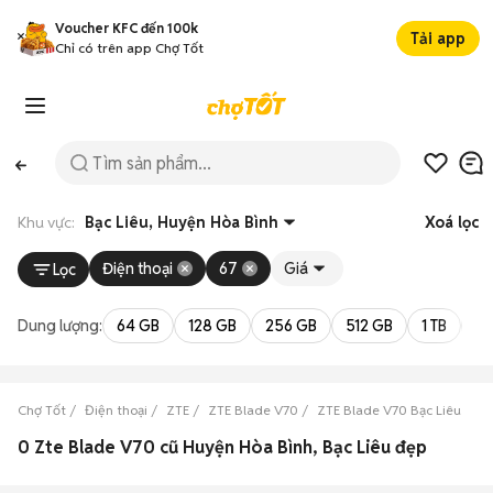
Voucher KFC đến 100k
Tải app
Chỉ có trên app Chợ Tốt
Khu vực:
Bạc Liêu, Huyện Hòa Bình
Xoá lọc
Điện thoại
67
Giá
Lọc
Dung lượng:
64 GB
128 GB
256 GB
512 GB
1 TB
2 
Chợ Tốt
Điện thoại
ZTE
ZTE Blade V70
ZTE Blade V70 Bạc Liêu
Z
0 Zte Blade V70 cũ Huyện Hòa Bình, Bạc Liêu đẹp