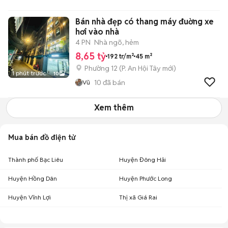
Bán nhà đẹp có thang máy đuờng xe
hơi vào nhà
4 PN
Nhà ngõ, hẻm
8,65 tỷ
192 tr/m²
45 m²
Phường 12
(
P. An Hội Tây
mới)
1 phút trước
10
10
đã bán
Vũ
Xem thêm
Mua bán đồ điện tử
Thành phố Bạc Liêu
Huyện Đông Hải
Huyện Hồng Dân
Huyện Phước Long
Huyện Vĩnh Lợi
Thị xã Giá Rai