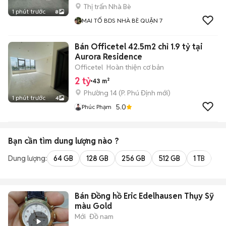
Thị trấn Nhà Bè
1 phút trước
8
MAI TỐ BDS NHÀ BÈ QUẬN 7
Bán Officetel 42.5m2 chỉ 1.9 tỷ tại
Aurora Residence
Officetel
Hoàn thiện cơ bản
2 tỷ
43 m²
Phường 14
(
P. Phú Định
mới)
1 phút trước
4
5.0
Phúc Phạm
Bạn cần tìm
dung lượng
nào ?
Dung lượng:
64 GB
128 GB
256 GB
512 GB
1 TB
2 
Bán Đồng hồ Eric Edelhausen Thụy Sỹ
màu Gold
Mới
Đồ nam