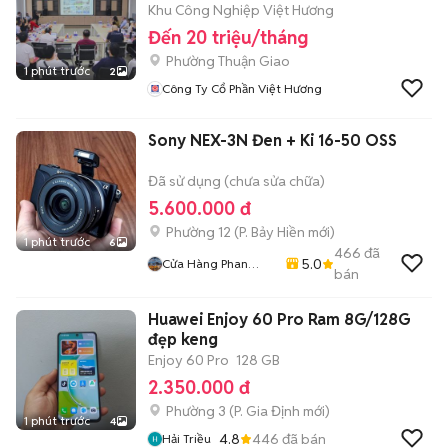
Khu Công Nghiệp Việt Hương
Đến 20 triệu/tháng
Phường Thuận Giao
1 phút trước
2
Công Ty Cổ Phần Việt Hương
Sony NEX-3N Đen + Ki 16-50 OSS
Đã sử dụng (chưa sửa chữa)
5.600.000 đ
Phường 12
(
P. Bảy Hiền
mới)
1 phút trước
6
466
đã
5.0
Cửa Hàng Phan
bán
Nguyen
Huawei Enjoy 60 Pro Ram 8G/128G
đẹp keng
Enjoy 60 Pro
128 GB
2.350.000 đ
Phường 3
(
P. Gia Định
mới)
1 phút trước
4
4.8
446
đã bán
Hải Triều