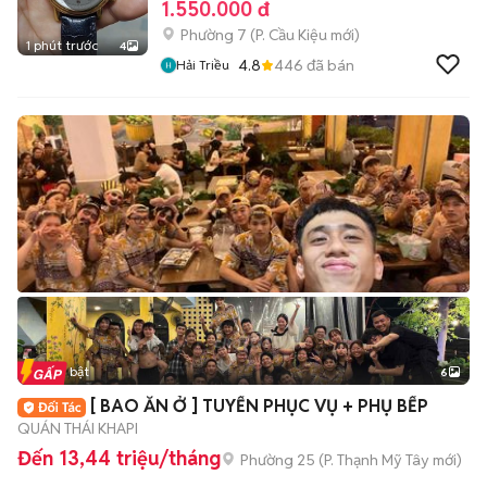
1.550.000 đ
Phường 7
(
P. Cầu Kiệu
mới)
1 phút trước
4
4.8
446
đã bán
Hải Triều
Tin nổi bật
6
+
2
[ BAO ĂN Ở ] TUYỂN PHỤC VỤ + PHỤ BẾP
QUÁN THÁI KHAPI
Đến 13,44 triệu/tháng
Phường 25
(
P. Thạnh Mỹ Tây
mới)