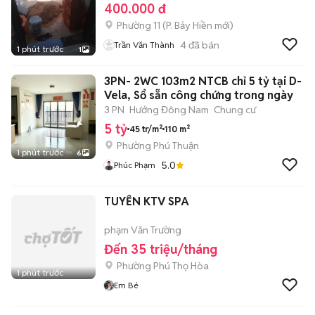
400.000 đ
Phường 11
(
P. Bảy Hiền
mới)
4
đã bán
Trần Văn Thành
1 phút trước
1
3PN- 2WC 103m2 NTCB chỉ 5 tỷ tại D-
Vela, Sổ sẵn công chứng trong ngày
3 PN
Hướng Đông Nam
Chung cư
5 tỷ
45 tr/m²
110 m²
Phường Phú Thuận
1 phút trước
6
5.0
Phúc Phạm
TUYỂN KTV SPA
phạm Văn Trường
Đến 35 triệu/tháng
Phường Phú Thọ Hòa
1 phút trước
Em Bé