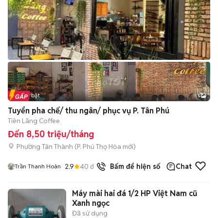
Tin nổi bật
5
Tuyển pha chế/ thu ngân/ phục vụ P. Tân Phú
Tiên Lãng Coffee
Đến 8,50 triệu/tháng
Phường Tân Thành
(
P. Phú Thọ Hòa
mới)
2.9
40
đã bán
Bấm để hiện số
Chat
Trần Thanh Hoàn
Máy mài hai đá 1/2 HP Việt Nam cũ
Xanh ngọc
Đã sử dụng