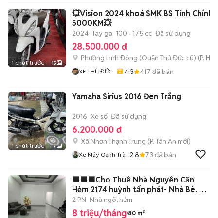
💥Vision 2024 khoá SMK BS Tỉnh Chính 
5000KM💥
2024
Tay ga
100 - 175 cc
Đã sử dụng
28.500.000 đ
Phường Linh Đông (Quận Thủ Đức cũ)
(
P. Hiệ
1 phút trước
15
4.3
417
đã bán
XE THỦ ĐỨC
Yamaha Sirius 2016 Đen Trắng
2016
Xe số
Đã sử dụng
6.200.000 đ
Xã Nhơn Thạnh Trung
(
P. Tân An
mới)
1 phút trước
7
2.8
73
đã bán
Xe Máy Oanh Trà
🟩🟩🟩Cho Thuê Nhà Nguyên Căn
Hẻm 2174 huỳnh tấn phát- Nhà Bè. 🟩
🟩🟩🟩
2 PN
Nhà ngõ, hẻm
8 triệu/tháng
80 m²