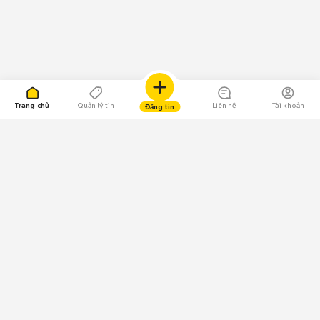
Trang chủ
Quản lý tin
Liên hệ
Tài khoản
Đăng tin
109.000 Bình chọn
Tải ứng dụng Chợ Tốt
Về Chợ Tốt
Quy chế sàn
Chính sách bảo mật
Giải quyết tranh chấp
CÔNG TY TNHH CHỢ TỐT - Người đại diện theo pháp luật: