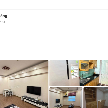
rắng
ộng
+
2