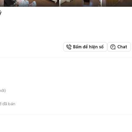
ỷ
Bấm để hiện số
Chat
ới)
3
đã bán