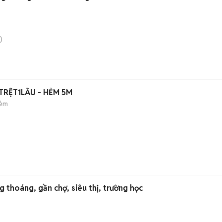
)
TRỆT1LẦU - HẺM 5M
hẻm
ng thoáng, gần chợ, siêu thị, trường học