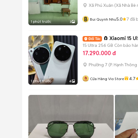
Xã Phú Xuân
(
Xã Nhà Bè
B
5.0
7
đã 
Bui Quynh Nhu
1 phút trước
3
🧲 Xiaomi 15 U
15 Ultra
256 GB
Còn bảo hà
17.290.000 đ
Phường 7
(
P. Hạnh Thông
4.7
Cửa Hàng Vio Store
1 phút trước
6