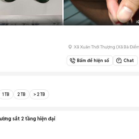
3
Xã Xuân Thới Thượng
(
Xã Bà Điể
Bấm để hiện số
Chat
1 TB
2 TB
> 2 TB
ường sắt 2 tầng hiện đại