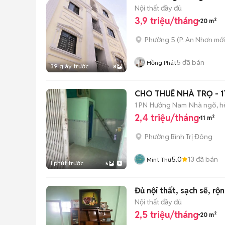
Nội thất đầy đủ
3,9 triệu/tháng
20 m²
Phường 5
(
P. An Nhơn
mới
5
đã bán
Hồng Phát
39 giây trước
8
CHO THUÊ NHÀ TRỌ - 1
1 PN
Hướng Nam
Nhà ngõ, 
2,4 triệu/tháng
11 m²
Phường Bình Trị Đông
5.0
13
đã bán
Mint Thư
1 phút trước
5
Đủ nội thất, sạch sẽ, rộ
Nội thất đầy đủ
2,5 triệu/tháng
20 m²