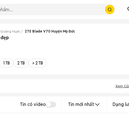
 Quảng Ngãi
ZTE Blade V70 Huyện Mộ Đức
 đẹp
1 TB
2 TB
> 2 TB
Xem Cử
Tin có video
Tin mới nhất
Dạng lư