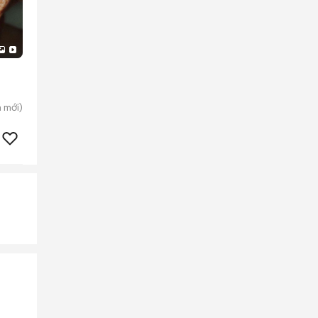
m
mới)