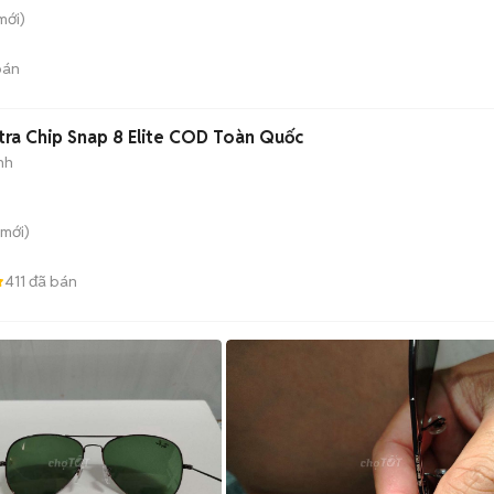
mới)
bán
ltra Chip Snap 8 Elite COD Toàn Quốc
nh
mới)
411
đã bán