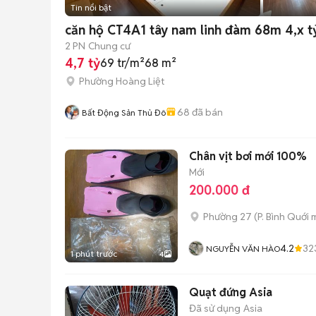
Tin nổi bật
căn hộ CT4A1 tây nam linh đàm 68m 4,x t
2 PN
Chung cư
4,7 tỷ
69 tr/m²
68 m²
Phường Hoàng Liệt
68
đã bán
Bất Động Sản Thủ Đô
Chân vịt bơi mới 100%
Mới
200.000 đ
Phường 27
(
P. Bình Quới
m
4.2
32
NGUYỄN VĂN HÀO
1 phút trước
4
Quạt đứng Asia
Đã sử dụng
Asia