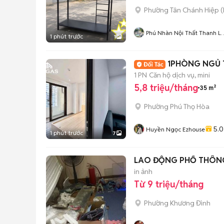
Phường Tân Chánh Hiệp
(
Phú Nhàn Nội Thất Thanh Lý
1 phút trước
1
Sài Gòn
1PHÒNG NGỦ T
1 PN
Căn hộ dịch vụ, mini
5,8 triệu/tháng
35 m²
Phường Phú Thọ Hòa
5.0
Huyền Ngọc Ezhouse
1 phút trước
7
LAO ĐỘNG PHỔ THÔNG 
in ảnh
Từ 9 triệu/tháng
Phường Khương Đình