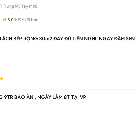
P. Trung Mỹ Tây
mới)
5.0
196
đã bán
ĂCH BẾP RỘNG 30m2 ĐẦY ĐỦ TIỆN NGHI, NGAY ĐẦM SEN
9TR BAO ĂN , NGÀY LÀM 8T TẠI VP