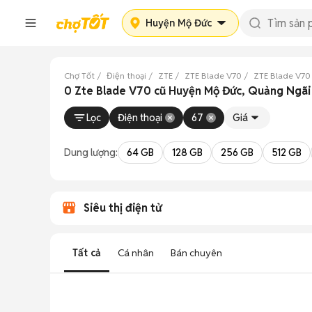
Huyện Mộ Đức
Chợ Tốt
Điện thoại
ZTE
ZTE Blade V70
ZTE Blade V70
0 Zte Blade V70 cũ Huyện Mộ Đức, Quảng Ngãi
Lọc
Điện thoại
67
Giá
Dung lượng:
64 GB
128 GB
256 GB
512 GB
Siêu thị điện tử
Tất cả
Cá nhân
Bán chuyên