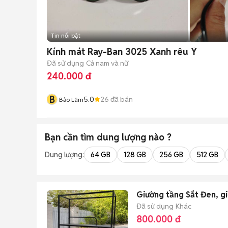
Tin nổi bật
Kính mát Ray-Ban 3025 Xanh rêu Ý
Đã sử dụng
Cả nam và nữ
240.000 đ
B
5.0
26
đã bán
Bảo Lâm
Bạn cần tìm
dung lượng
nào ?
Dung lượng:
64 GB
128 GB
256 GB
512 GB
Giường tầng Sắt Đen, gi
Đã sử dụng
Khác
800.000 đ