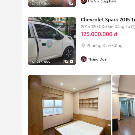
Ha Noi Cupphale
1 phút trước
1
Chevrolet Spark 2015 T
2015
120.000 km
Xăng
Tự đ
125.000.000 đ
Phường Định Công
Thắng Đoàn
1 phút trước
7