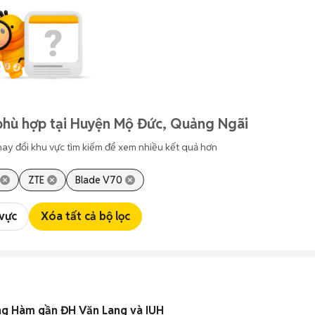
phù hợp tại Huyện Mộ Đức, Quảng Ngãi
hay đổi khu vực tìm kiếm để xem nhiều kết quả hơn
ZTE
Blade V70
 vực
Xóa tất cả bộ lọc
g Hàm gần ĐH Văn Lang và IUH