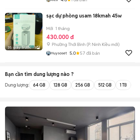
sạc dự phòng usam 18kmah 45w
Mới
1 tháng
430.000 đ
Phường Thới Bình
(
P. Ninh Kiều
mới)
35 giây trước
3
5.0
57
đã bán
Huysoset
Bạn cần tìm
dung lượng
nào ?
Dung lượng:
64 GB
128 GB
256 GB
512 GB
1 TB
2 