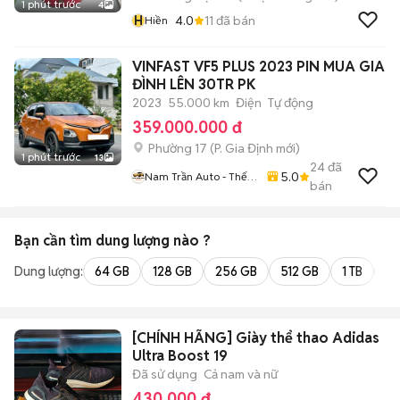
1 phút trước
4
H
4.0
11
đã bán
Hiền
VINFAST VF5 PLUS 2023 PIN MUA GIA
ĐÌNH LÊN 30TR PK
2023
55.000 km
Điện
Tự động
359.000.000 đ
Phường 17
(
P. Gia Định
mới)
1 phút trước
13
24
đã
5.0
Nam Trần Auto - Thế
bán
Giới Xe Lướt
Bạn cần tìm
dung lượng
nào ?
Dung lượng:
64 GB
128 GB
256 GB
512 GB
1 TB
2 
[CHÍNH HÃNG] Giày thể thao Adidas
Ultra Boost 19
Đã sử dụng
Cả nam và nữ
430.000 đ