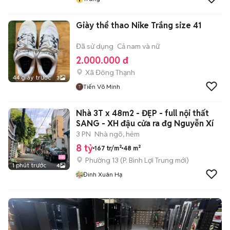
Giày thể thao Nike Trắng size 41
Đã sử dụng
Cả nam và nữ
2.000.000 đ
Xã Đông Thạnh
44 giây trước
3
Tiến Võ Minh
Nhà 3T x 48m2 - ĐẸP - full nội thất
SANG - XH đậu cửa ra đg Nguyễn Xí
3 PN
Nhà ngõ, hẻm
8 tỷ
167 tr/m²
48 m²
Phường 13
(
P. Bình Lợi Trung
mới)
1 phút trước
4
Đinh Xuân Hạ