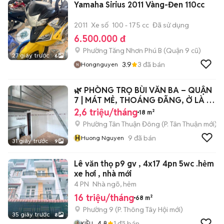
Yamaha Sirius 2011 Vàng-Đen 110cc
2011
Xe số
100 - 175 cc
Đã sử dụng
6.500.000 đ
Phường Tăng Nhơn Phú B (Quận 9 cũ)
27 giây trước
6
3.9
3
đã bán
Hongnguyen
🌿 PHÒNG TRỌ BÙI VĂN BA – QUẬN
7 | MÁT MẺ, THOÁNG ĐÃNG, Ở LÀ MÊ
🏡
2,6 triệu/tháng
18 m²
Phường Tân Thuận Đông
(
P. Tân Thuận
mới)
H
9
đã bán
Huong Nguyen
31 giây trước
9
Lê văn thọ p9 gv , 4x17 4pn 5wc .hẻm
xe hơi , nhà mới
4 PN
Nhà ngõ, hẻm
16 triệu/tháng
68 m²
Phường 9
(
P. Thông Tây Hội
mới)
35 giây trước
8
4.8
1
đã bán
KIỀU