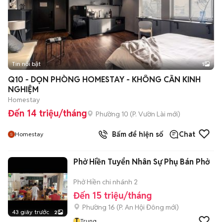
Tin nổi bật
1
Q10 - DỌN PHÒNG HOMESTAY - KHÔNG CẦN KINH
NGHIỆM
Homestay
Đến 14 triệu/tháng
Phường 10
(
P. Vườn Lài
mới)
Bấm để hiện số
Chat
Homestay
Phở Hiền Tuyển Nhân Sự Phụ Bán Phở
Phở Hiền chi nhánh 2
Đến 15 triệu/tháng
Phường 16
(
P. An Hội Đông
mới)
43 giây trước
2
T
Trung