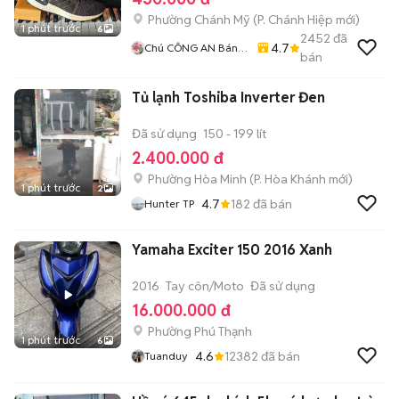
Phường Chánh Mỹ
(
P. Chánh Hiệp
mới)
1 phút trước
6
2452
đã
4.7
Chú CÔNG AN Bán
bán
GIÀY CHÍNH HÃNG
Tủ lạnh Toshiba Inverter Đen
Đã sử dụng
150 - 199 lít
2.400.000 đ
Phường Hòa Minh
(
P. Hòa Khánh
mới)
1 phút trước
2
4.7
182
đã bán
Hunter TP
Yamaha Exciter 150 2016 Xanh
2016
Tay côn/Moto
Đã sử dụng
16.000.000 đ
Phường Phú Thạnh
1 phút trước
6
4.6
12382
đã bán
Tuanduy