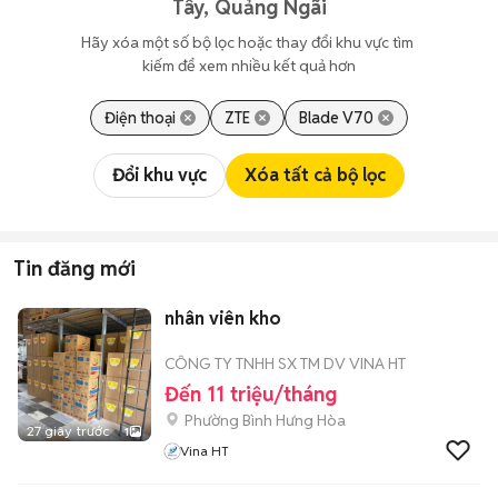
Tây, Quảng Ngãi
Hãy xóa một số bộ lọc hoặc thay đổi khu vực tìm 
kiếm để xem nhiều kết quả hơn
Điện thoại
ZTE
Blade V70
Đổi khu vực
Xóa tất cả bộ lọc
Tin đăng mới
nhân viên kho
CÔNG TY TNHH SX TM DV VINA HT
Đến 11 triệu/tháng
Phường Bình Hưng Hòa
27 giây trước
1
Vina HT