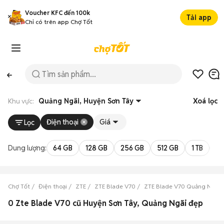
Voucher KFC đến 100k
Tải app
Chỉ có trên app Chợ Tốt
Khu vực:
Quảng Ngãi, Huyện Sơn Tây
Xoá lọc
Điện thoại
Giá
Lọc
Dung lượng:
64 GB
128 GB
256 GB
512 GB
1 TB
2 
Chợ Tốt
Điện thoại
ZTE
ZTE Blade V70
ZTE Blade V70 Quảng Ngãi
0 Zte Blade V70 cũ Huyện Sơn Tây, Quảng Ngãi đẹp