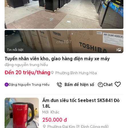
Tin nổi bật
3
Tuyển nhân viên kho, giao hàng điện máy xe máy
đặng nguyễn trung hiếu
Đến 20 triệu/tháng
Phường Bình Hưng Hòa
Bấm để hiện số
Chat
Đặng Nguyễn Trung Hiếu
Ấm đun siêu tốc Seebest SK5841 Đỏ
1.8L
Mới
Khác
250.000 đ
Phường Đại Kim
(
P. Định Công
mới)