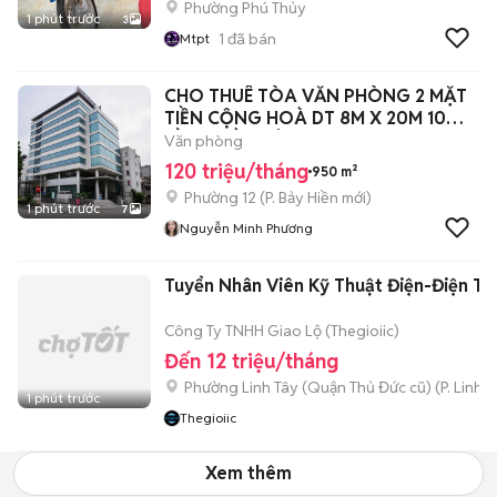
Phường Phú Thủy
1 phút trước
3
1
đã bán
Mtpt
CHO THUÊ TÒA VĂN PHÒNG 2 MẶT
TIỀN CỘNG HOÀ DT 8M X 20M 10
TẦNG NỒI, TÂ
Văn phòng
120 triệu/tháng
950 m²
Phường 12
(
P. Bảy Hiền
mới)
1 phút trước
7
Nguyễn Minh Phương
Tuyển Nhân Viên Kỹ Thuật Điện-Điện Tử
Công Ty TNHH Giao Lộ (Thegioiic)
Đến 12 triệu/tháng
Phường Linh Tây (Quận Thủ Đức cũ)
(
P. Linh 
1 phút trước
Thegioiic
Xem thêm