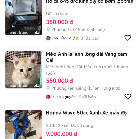
Hồ cá 645 drc kính 5ly có bơm lọc tràn
Đã sử dụng
350.000 đ
Phường 14
(
P. Phú Định
mới)
1 phút trước
1
4.7
131
đã bán
Bình Trần
Mèo Anh lai anh lông dài Vàng cam
Cái
Mèo Anh Lông Dài
Mèo con (dưới 3 tháng
tuổi)
550.000 đ
1 phút trước
2
Phường Tân Kiểng
(
P. Tân Hưng
mới)
11
đã bán
Salina Nguyễn
Honda Wave 50cc Xanh Xe máy độ
2015
Xe số
Đã sử dụng
9.000.000 đ