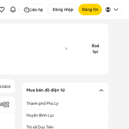
Đăng nhập
Đăng tin
Liên hệ
Xoá
lọc
a hàng
Mua bán đồ điện tử
Thành phố Phủ Lý
ới
Huyện Bình Lục
Thị xã Duy Tiên