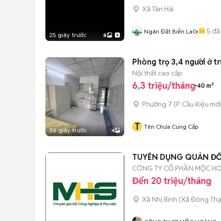
Xã Tân Hải
5
đã
Ngân Đất Biển LaGi
25 giây trước
8
Phòng trọ 3,4 người ở 
Nội thất cao cấp
6,3 triệu/tháng
40 m²
Phường 7
(
P. Cầu Kiệu
mới
T
Tên Chưa Cung Cấp
26 giây trước
4
TUYỂN DỤNG QUẢN ĐỐ
CÔNG TY CỔ PHẦN MỘC H
Đến 20 triệu/tháng
Xã Nhị Bình
(
Xã Đông Th