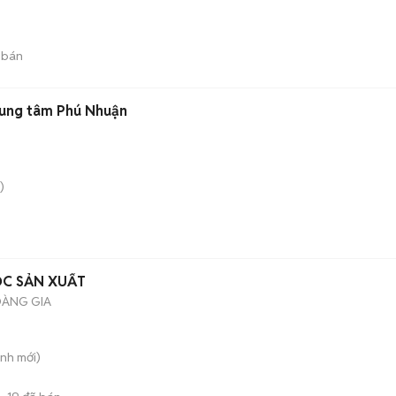
 bán
trung tâm Phú Nhuận
)
C SẢN XUẤT
OÀNG GIA
ạnh
mới)