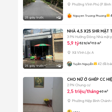
Phường Vĩnh Phú
(
P. Bìn
4
Nguyen Truong Phuong
25 giây trước
9
3 PN
Hướng Đông
Nhà mặt p
5,9 tỷ
52 tr/m²
113 m²
Xã Vĩnh Lộc A
42
đã bá
Tuyền Nguyễn
25 giây trước
7
CHO NỮ Ở GHÉP CC HI
2 PN
Chung cư
2,5 triệu/tháng
60 m²
Phường Hiệp Bình Chánh 