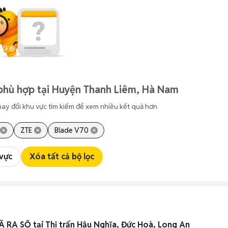
phù hợp tại Huyện Thanh Liêm, Hà Nam
hay đổi khu vực tìm kiếm để xem nhiều kết quả hơn
ZTE
Blade V70
 vực
Xóa tất cả bộ lọc
 RA SỔ tại Thị trấn Hậu Nghĩa, Đức Hoà, Long An