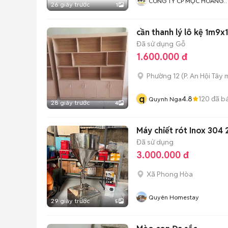
CÔNG TY CP MỘC HOÀNG
26 giây trước
1
GIA
cần thanh lý lô kệ 1m
Đã sử dụng
Gỗ
1.600.000 đ
Phường 12
(
P. An Hội Tây
m
q
4.8
120
đã b
Quynh Nga
28 giây trước
4
Máy chiết rót Inox 304 2
Đã sử dụng
3.000.000 đ
Xã Phong Hòa
Quyên Homestay
29 giây trước
5