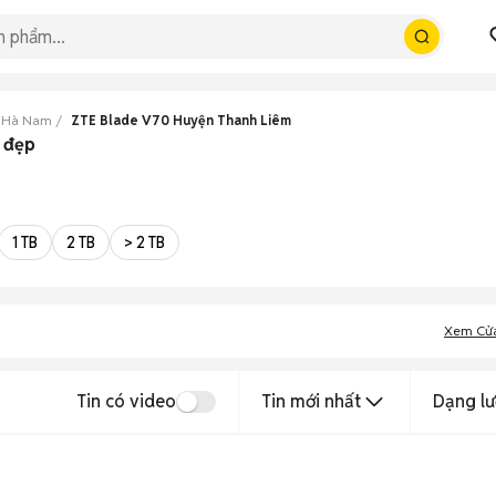
0 Hà Nam
ZTE Blade V70 Huyện Thanh Liêm
 đẹp
1 TB
2 TB
> 2 TB
Xem Cử
Tin có video
Tin mới nhất
Dạng lư