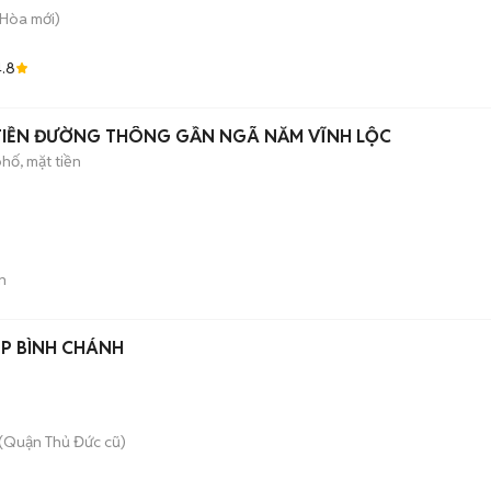
h Hòa
mới)
.8
NHÀ 4,5 X25 SHR MẶT TIỀN ĐƯỜNG THÔNG GẦN NGÃ NĂM VĨNH LỘC
hố, mặt tiền
n
ỆP BÌNH CHÁNH
(Quận Thủ Đức cũ)