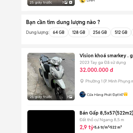
L
LINH
25 giây trước
7
Bạn cần tìm
dung lượng
nào ?
Dung lượng:
64 GB
128 GB
256 GB
512 GB
Vision khoá smarkey . g
2023
Tay ga
Đã sử dụng
32.000.000 đ
Phường 1
(
P. Minh Phụng
m
Cửa Hàng Phát Đạt147
25 giây trước
7
Bán Gấp 8,5x57(522m2) 
Đất thổ cư
Ngang 8,5 m
2,9 tỷ
5,6 tr/m²
522 m²