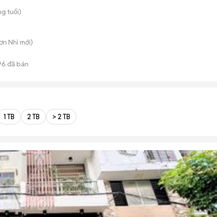
g tuổi)
Sơn Nhì
mới)
96
đã bán
1 TB
2 TB
> 2 TB