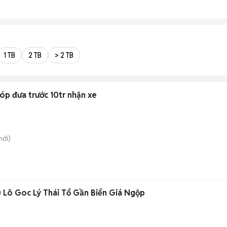
1 TB
2 TB
> 2 TB
óp đưa trước 10tr nhận xe
ới)
Lô Goc Lý Thái Tổ Gần Biển Giá Ngộp