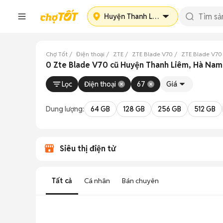
Huyện Thanh Liêm
Chợ Tốt
Điện thoại
ZTE
ZTE Blade V70
ZTE Blade V7
0 Zte Blade V70 cũ Huyện Thanh Liêm, Hà Nam
Lọc
Điện thoại
67
Giá
Dung lượng:
64 GB
128 GB
256 GB
512 GB
Siêu thị điện tử
Tất cả
Cá nhân
Bán chuyên