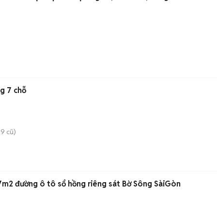
g 7 chỗ
9 cũ)
,7m2 đường ô tô sổ hồng riêng sát Bờ Sông SàiGòn