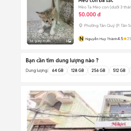
Mèo con Đa sắc
Mèo Ta
Mèo con (dưới 3 thán
50.000 đ
Phường Tân Quý
(
P. Tân 
N
4.5
2
Nguyễn Huy Thành
36 giây trước
5
Bạn cần tìm
dung lượng
nào ?
Dung lượng:
64 GB
128 GB
256 GB
512 GB