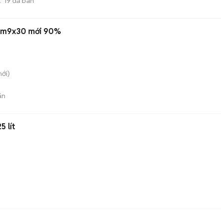
19
đã bán
9x1m9x30 mới 90%
ới)
án
5 lít