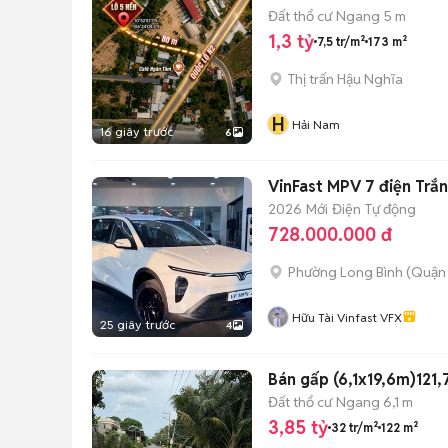
Đất thổ cư
Ngang 5 m
1,3 tỷ
7,5 tr/m²
173 m²
Thị trấn Hậu Nghĩa
H
Hải Nam
16 giây trước
6
VinFast MPV 7 điện Trắn
2026
Mới
Điện
Tự động
728.000.000 đ
Phường Long Bình (Quận 
Hữu Tài Vinfast VFX
25 giây trước
4
Bán gấp (6,1x19,6m)121
Đất thổ cư
Ngang 6,1 m
3,85 tỷ
32 tr/m²
122 m²