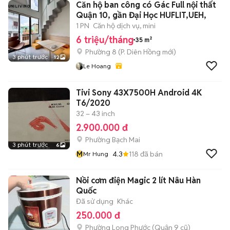
Căn hộ ban công có Gác Full nội thất
Quận 10, gần Đại Học HUFLIT,UEH,
1 PN
Căn hộ dịch vụ, mini
6 triệu/tháng
35 m²
Phường 8
(
P. Diên Hồng
mới)
3 phút trước
12
Le Hoang
Tivi Sony 43X7500H Android 4K
T6/2020
32 – 43 inch
2.900.000 đ
Phường Bạch Mai
3 phút trước
6
M
4.3
118
đã bán
Mr Hung
Nồi cơm điện Magic 2 lít Nâu Hàn
Quốc
Đã sử dụng
Khác
250.000 đ
Phường Long Phước (Quận 9 cũ)