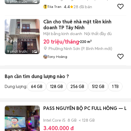
5 phút trước
3
T
4.4
28
đã bán
Tila Tran
Cần cho thuê nhà mặt tiền kinh
doanh TP Tây Ninh
Mặt bằng kinh doanh
Nội thất đầy đủ
20 triệu/tháng
220 m²
Phường Ninh Sơn
(
P. Bình Minh
mới)
9 phút trước
2
Tony Hoàng
Bạn cần tìm
dung lượng
nào ?
Dung lượng:
64 GB
128 GB
256 GB
512 GB
1 TB
2 
PASS NGUYÊN BỘ PC FULL HỒNG — Li
Intel Core i5
8 GB
< 128 GB
3.400.000 đ