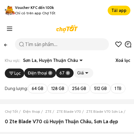
Voucher KFC đến 100k
Tải app
Chỉ có trên app Chợ Tốt
Khu vực:
Sơn La, Huyện Thuận Châu
Xoá lọc
Điện thoại
67
Giá
Lọc
Dung lượng:
64 GB
128 GB
256 GB
512 GB
1 TB
2 
Chợ Tốt
Điện thoại
ZTE
ZTE Blade V70
ZTE Blade V70 Sơn La
ZTE
0 Zte Blade V70 cũ Huyện Thuận Châu, Sơn La đẹp