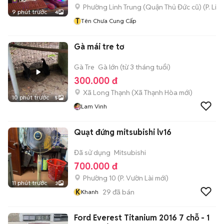
Phường Linh Trung (Quận Thủ Đức cũ)
(
P. Lin
9 phút trước
4
T
Tên Chưa Cung Cấp
Gà mái tre tơ
Gà Tre
Gà lớn (từ 3 tháng tuổi)
300.000 đ
Xã Long Thạnh
(
Xã Thạnh Hòa
mới)
10 phút trước
5
Lam Vinh
Quạt đứng mitsubishi lv16
Đã sử dụng
Mitsubishi
700.000 đ
Phường 10
(
P. Vườn Lài
mới)
11 phút trước
3
K
29
đã bán
Khanh
Ford Everest Titanium 2016 7 chỗ - 1