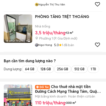
n
Nguyễn Thị Thu Vân
PHÒNG TẦNG TRỆT THOÁNG
Nhà trống
3,5 triệu/tháng
12 m²
Phường 1
(
P. Gia Định
mới)
16 phút trước
4
5.0
1
đã bán
Ngo Hong
Bạn cần tìm
dung lượng
nào ?
Dung lượng:
64 GB
128 GB
256 GB
512 GB
1 TB
2 
Cho thuê nhà mặt tiền
Đường Cách Mạng Tháng Tám, Quận
3. DT: 10x30m.
Mặt bằng kinh doanh
Hoàn thiện cơ bản
110 triệu/tháng
300 m²