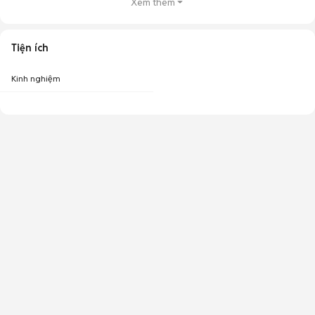
Xem thêm
Tiện ích
Kinh nghiệm