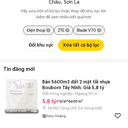
Châu, Sơn La
Hãy xóa một số bộ lọc hoặc thay đổi khu vực tìm 
kiếm để xem nhiều kết quả hơn
Điện thoại
ZTE
Blade V70
Đổi khu vực
Xóa tất cả bộ lọc
Tin đăng mới
Bán 5600m2 đất 2 mặt tiề nhựa
Bouborn Tây Ninh. Giá 5,8 tỷ
Đất nông nghiệp
Ngang 50 m
5,8 tỷ
1 tr/m²
5600 m²
Xã Mỏ Công
(
Xã Trà Vong
mới)
2 phút trước
6
Tony Hoàng