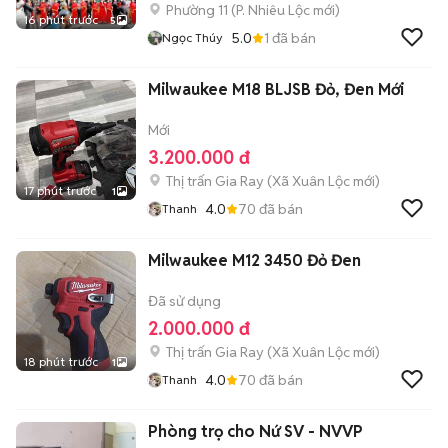
Phường 11
(
P. Nhiêu Lộc
mới)
16 phút trước
5
5.0
1
đã bán
Ngọc Thúy
Milwaukee M18 BLJSB Đỏ, Đen Mới
Mới
3.200.000 đ
Thị trấn Gia Ray
(
Xã Xuân Lộc
mới)
17 phút trước
1
4.0
70
đã bán
Thanh
Milwaukee M12 3450 Đỏ Đen
Đã sử dụng
2.000.000 đ
Thị trấn Gia Ray
(
Xã Xuân Lộc
mới)
18 phút trước
1
4.0
70
đã bán
Thanh
Phòng trọ cho Nứ SV - NVVP