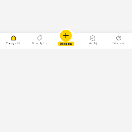
Trang chủ
Quản lý tin
Liên hệ
Tài khoản
Đăng tin
109.000 Bình chọn
Tải ứng dụng Chợ Tốt
Về Chợ Tốt
Quy chế sàn
Chính sách bảo mật
Giải quyết tranh chấp
CÔNG TY TNHH CHỢ TỐT - Người đại diện theo pháp luật: