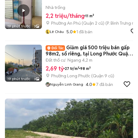
Nhà trống
2,2 triệu/tháng
11 m²
Phường An Phú (Quận 2 cũ)
(
P. Bình Trưng
mới
19 phút trước
3
L
5.0
1
đã bán
Lê Châu
Giảm giá 500 triệu bán gấp
98m2, sổ riêng, tại Long Phước Quận
9, HCM
Đất thổ cư
Ngang 4,2 m
2,69 tỷ
27 tr/m²
98 m²
Phường Long Phước (Quận 9 cũ)
19 phút trước
3
4.0
7
đã bán
Nguyễn Linh Giang