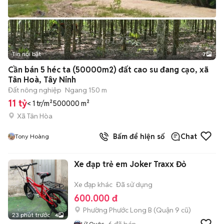
Tin nổi bật
7
+
2
Cần bán 5 héc ta (50000m2) đất cao su đang cạo, xã
Tân Hoà, Tây Ninh
Đất nông nghiệp
Ngang 150 m
11 tỷ
< 1 tr/m²
500000 m²
Xã Tân Hòa
Bấm để hiện số
Chat
Tony Hoàng
Xe đạp trẻ em Joker Traxx Đỏ
Xe đạp khác
Đã sử dụng
600.000 đ
Phường Phước Long B (Quận 9 cũ)
23 phút trước
4
6
đã bán
Lữ Quôc