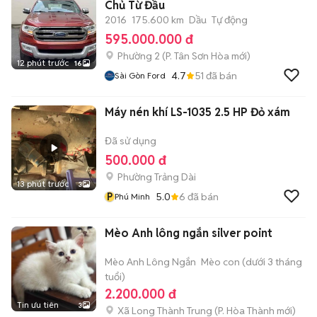
Chủ Từ Đầu
2016
175.600 km
Dầu
Tự động
595.000.000 đ
Phường 2
(
P. Tân Sơn Hòa
mới)
12 phút trước
16
4.7
51
đã bán
Sài Gòn Ford
Máy nén khí LS-1035 2.5 HP Đỏ xám
Đã sử dụng
500.000 đ
Phường Trảng Dài
13 phút trước
3
P
5.0
6
đã bán
Phú Minh
Mèo Anh lông ngắn silver point
Mèo Anh Lông Ngắn
Mèo con (dưới 3 tháng
tuổi)
2.200.000 đ
Tin ưu tiên
3
Xã Long Thành Trung
(
P. Hòa Thành
mới)