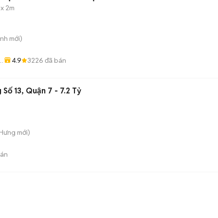
 x 2m
ình
mới)
4.9
3226
đã bán
n
Số 13, Quận 7 - 7.2 Tỷ
 Hưng
mới)
bán