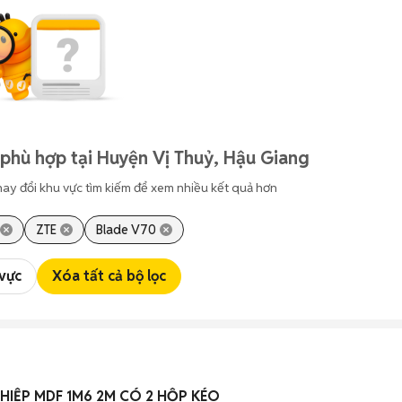
phù hợp tại Huyện Vị Thuỷ, Hậu Giang
hay đổi khu vực tìm kiếm để xem nhiều kết quả hơn
ZTE
Blade V70
 vực
Xóa tất cả bộ lọc
ỆP MDF 1M6 2M CÓ 2 HỘP KÉO