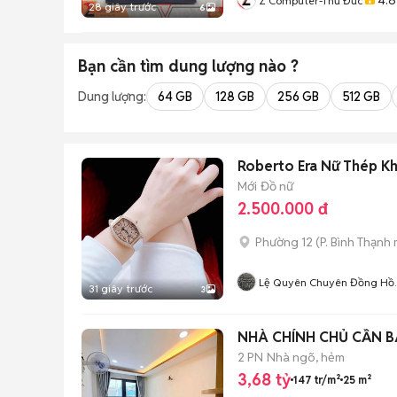
Z Computer-Thủ Đức
28 giây trước
6
Bạn cần tìm
dung lượng
nào ?
Dung lượng:
64 GB
128 GB
256 GB
512 GB
Roberto Era Nữ Thép Kh
Mới
Đồ nữ
2.500.000 đ
Phường 12
(
P. Bình Thạnh
Lệ Quyên Chuyên Đồng Hồ
31 giây trước
3
Chính Hãng
NHÀ CHÍNH CHỦ CẦN B
2 PN
Nhà ngõ, hẻm
3,68 tỷ
147 tr/m²
25 m²