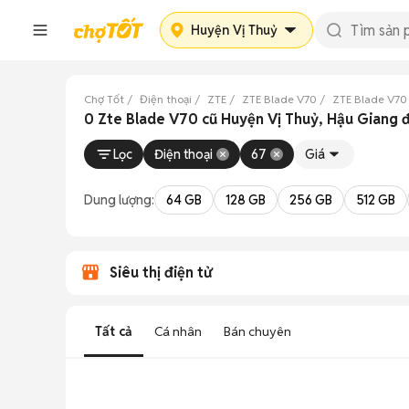
Huyện Vị Thuỷ
Chợ Tốt
Điện thoại
ZTE
ZTE Blade V70
ZTE Blade V70
0 Zte Blade V70 cũ Huyện Vị Thuỷ, Hậu Giang 
Lọc
Điện thoại
67
Giá
Dung lượng:
64 GB
128 GB
256 GB
512 GB
Siêu thị điện tử
Tất cả
Cá nhân
Bán chuyên