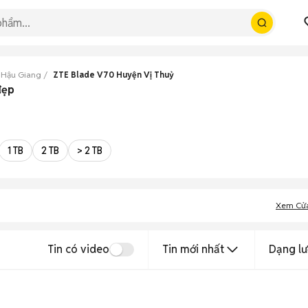
 Hậu Giang
ZTE Blade V70 Huyện Vị Thuỷ
đẹp
1 TB
2 TB
> 2 TB
Xem Cử
Tin có video
Tin mới nhất
Dạng lư