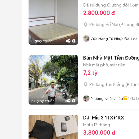
Đã sử dụng
Giường đôi 1.6m
2.800.000 đ
Phường Hố Nai
(
P. Long B
Cửa Hàng Tủ Nhựa Đài Loa
11 giây trước
1
Hoàng Quân
Bán Nhà Mặt Tiền Đường 
Nhà mặt phố, mặt tiền
7,2 tỷ
Phường Tân Kiểng
(
P. Tân
1
đã 
Phương Nhà Nhiều
24 giây trước
3
DJI Mic 3 1TX+1RX
Mới
>12 tháng
3.800.000 đ