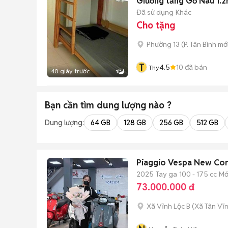
Giường tầng Gỗ Nâu 1.
Đã sử dụng
Khác
Cho tặng
Phường 13
(
P. Tân Bình
mới
T
4.5
10
đã bán
Thy
40 giây trước
1
Bạn cần tìm
dung lượng
nào ?
Dung lượng:
64 GB
128 GB
256 GB
512 GB
Piaggio Vespa New Co
2025
Tay ga
100 - 175 cc
Mớ
73.000.000 đ
Xã Vĩnh Lộc B
(
Xã Tân Vĩ