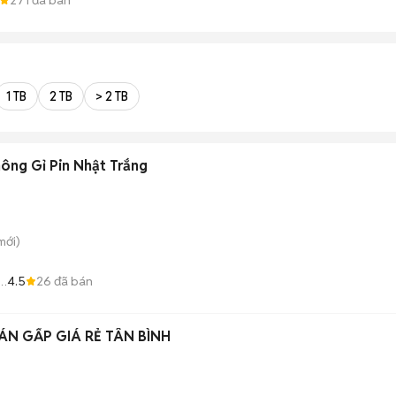
1 TB
2 TB
> 2 TB
ông Gỉ Pin Nhật Trắng
mới)
4.5
26
đã bán
ÁN GẤP GIÁ RẺ TÂN BÌNH