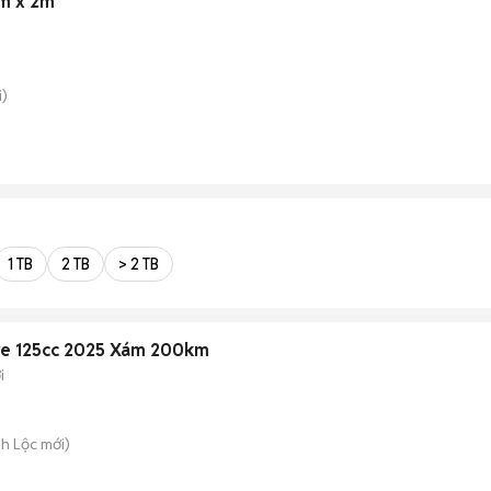
2m x 2m
)
1 TB
2 TB
> 2 TB
re 125cc 2025 Xám 200km
i
nh Lộc
mới)