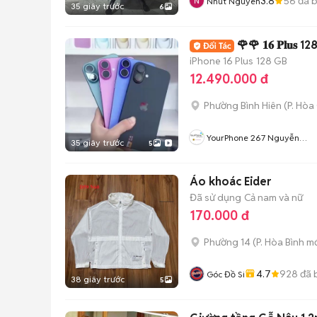
3.8
56
đã 
Nhut Nguyen
35 giây trước
6
🌹🌹 𝟏𝟔 𝐏𝐥𝐮𝐬 128-25
iPhone 16 Plus
128 GB
12.490.000 đ
Phường Bình Hiên
(
P. Hòa
YourPhone 267 Nguyễn
35 giây trước
5
Hoàng-Hải Châu-Đà Nẵng
Áo khoác Eider
Đã sử dụng
Cả nam và nữ
170.000 đ
Phường 14
(
P. Hòa Bình
mớ
4.7
928
đã 
Góc Đồ Si
38 giây trước
5