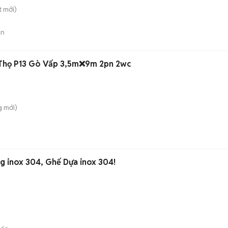
t
mới)
án
 Thọ P13 Gò Vấp 3,5m❌9m 2pn 2wc
g
mới)
inox 304, Ghế Dựa inox 304!