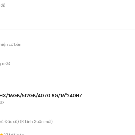
ới)
hiện cơ bản
g
mới)
0HX/16GB/512GB/4070 8G/16"240HZ
SD
hủ Đức cũ)
(
P. Linh Xuân
mới)
271
đã bán