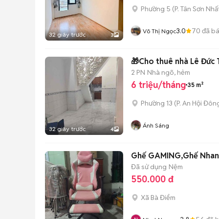
Phường 5
(
P. Tân Sơn Nhấ
3.0
70
đã b
Võ Thị Ngọc
32 giây trước
3
🎁Cho thuê nhà Lê Đức
2 PN
Nhà ngõ, hẻm
6 triệu/tháng
35 m²
Phường 13
(
P. An Hội Đôn
Ánh Sáng
32 giây trước
4
Ghế GAMING,Ghế Nhang 
Đã sử dụng
Nệm
550.000 đ
Xã Bà Điểm