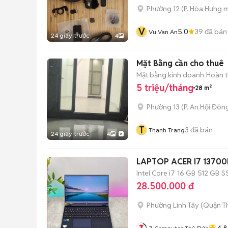
Phường 12
(
P. Hòa Hưng
m
V
5.0
39
đã bán
Vu Van An
24 giây trước
4
Mặt Bằng cần cho thuê
Mặt bằng kinh doanh
Hoàn t
5 triệu/tháng
28 m²
Phường 13
(
P. An Hội Đôn
T
3
đã bán
Thanh Trang
24 giây trước
4
LAPTOP ACER I7 1370
Intel Core i7
16 GB
512 GB
S
28.500.000 đ
Phường Linh Tây (Quận T
4.8