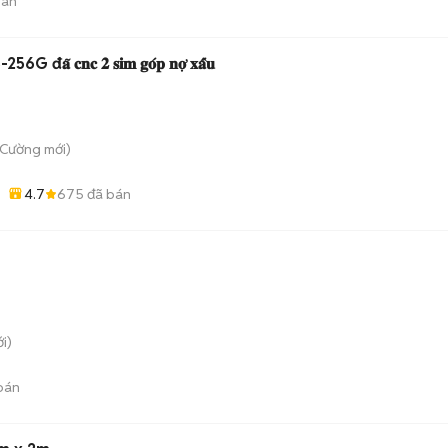
bán
6G đ𝐚̃ 𝐜𝐧𝐜 𝟐 𝐬𝐢𝐦 𝐠𝐨́𝐩 𝐧𝐨̛̣ 𝐱𝐚̂́𝐮
 Cường
mới)
4.7
675
đã bán
i)
bán