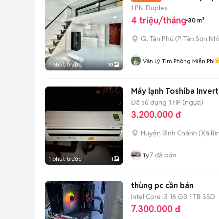
1 PN
Duplex
4 triệu/tháng
30 m²
Q. Tân Phú
(
P. Tân Sơn Nhì
Văn Lý Tìm Phòng Miễn Phí
1 phút trước
10
Máy lạnh Toshiba Invert
Đã sử dụng
1 HP (ngựa)
3.200.000 đ
Huyện Bình Chánh
(
Xã Bì
7
đã bán
Ty
1 phút trước
1
thùng pc cần bán
Intel Core i3
16 GB
1 TB
SSD
7.300.000 đ