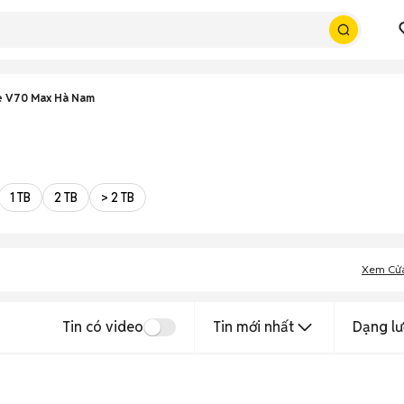
e V70 Max Hà Nam
1 TB
2 TB
> 2 TB
Xem Cử
Tin có video
Tin mới nhất
Dạng lư