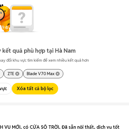
 kết quả phù hợp tại Hà Nam
hay đổi khu vực tìm kiếm để xem nhiều kết quả hơn
ZTE
Blade V70 Max
 vực
Xóa tất cả bộ lọc
 VỤ MỚI, có CỬA SỔ TRỜI, Đã sẵn nội thất, dịch vụ tốt