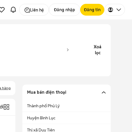
Đăng nhập
Đăng tin
Liên hệ
Xoá
lọc
a hàng
Mua bán điện thoại
Thành phố Phủ Lý
ới
Huyện Bình Lục
Thị xã Duy Tiên