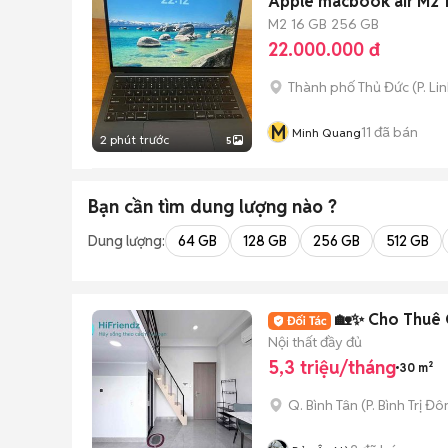
Apple macbook air M2 
M2
16 GB
256 GB
22.000.000 đ
Thành phố Thủ Đức
(
P. Li
M
11
đã bán
Minh Quang
2 phút trước
5
Bạn cần tìm
dung lượng
nào ?
Dung lượng:
64 GB
128 GB
256 GB
512 GB
🏡✨ Cho Thuê 
Nội thất đầy đủ
5,3 triệu/tháng
30 m²
Q. Bình Tân
(
P. Bình Trị Đ