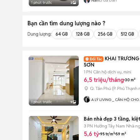
Nam
1 phút trước
2
Bạn cần tìm
dung lượng
nào ?
Dung lượng:
64 GB
128 GB
256 GB
512 GB
KHAI TRƯƠNG
SƠN
1 PN
Căn hộ dịch vụ, mini
6,5 triệu/tháng
30 m²
Q. Tân Phú
(
P. Phú Thạnh
m
A LÝ LIVING _ CĂN HỘ CHO
1 phút trước
9
THUÊ TP.HCM - PHÒNG TRỌ 
MBKD - KIOT - CHDV -
CHUNG CƯ - NHÀ Ở
Bán nhà đẹp 3 tầng, kiệ
3 PN
Hướng Tây Nam
Nhà ng
5,6 tỷ
95 tr/m²
59 m²