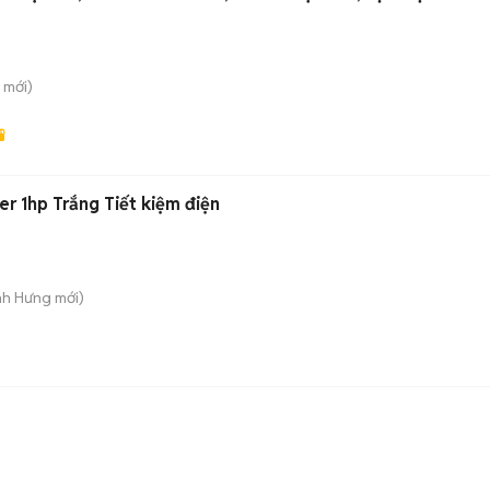
mới)
er 1hp Trắng Tiết kiệm điện
nh Hưng
mới)