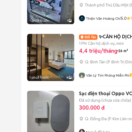
Thành phố Thủ Dầu Một
(
5.0
1
Thiện Văn Hoàng Chí
1 phút trước
1
✨CĂN HỘ DỊCH 
1 PN
Căn hộ dịch vụ, mini
4,4 triệu/tháng
26 m²
Q. Bình Tân
(
P. Bình Trị Đ
Văn Lý Tìm Phòng Miễn Phí
1 phút trước
9
Sạc điện thoại Oppo 
Đã sử dụng (chưa sửa chữa)
300.000 đ
Q. Đống Đa
(
P. Kim Liên
mớ
3
đã bán