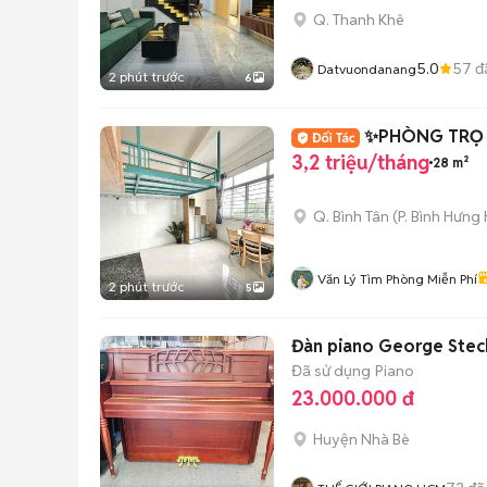
Q. Thanh Khê
5.0
57
đ
Datvuondanang
2 phút trước
6
✨PHÒNG TRỌ 
3,2 triệu/tháng
28 m²
Q. Bình Tân
(
P. Bình Hưng
Văn Lý Tìm Phòng Miễn Phí
2 phút trước
5
Đàn piano George Stec
Đã sử dụng
Piano
23.000.000 đ
Huyện Nhà Bè