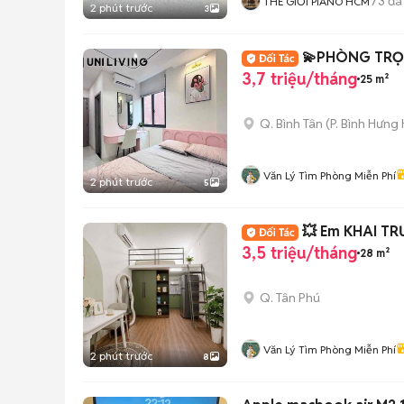
73
đã
THẾ GIỚI PIANO HCM
2 phút trước
3
💫PHÒNG TRỌ S
3,7 triệu/tháng
25 m²
Q. Bình Tân
(
P. Bình Hưng
Văn Lý Tìm Phòng Miễn Phí
2 phút trước
5
💥 Em KHAI TR
3,5 triệu/tháng
28 m²
Q. Tân Phú
Văn Lý Tìm Phòng Miễn Phí
2 phút trước
8