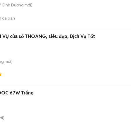
P. Bình Dương
mới)
1
đã bán
VỤ cửa sổ THOÁNG, siêu đẹp, Dịch Vụ Tốt
ông
mới)
VOOC 67W Trắng
i)