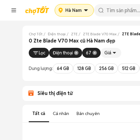
Hà Nam
Chợ Tốt
Điện thoại
ZTE
ZTE Blade V70 Max
ZTE Blad
0 Zte Blade V70 Max cũ Hà Nam đẹp
Lọc
Điện thoại
67
Giá
Dung lượng:
64 GB
128 GB
256 GB
512 GB
Siêu thị điện tử
Tất cả
Cá nhân
Bán chuyên