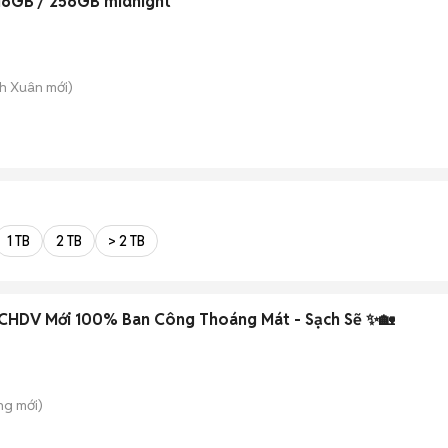
16GB / 256GB midnight
nh Xuân
mới)
1 TB
2 TB
> 2 TB
CHDV Mới 100% Ban Công Thoáng Mát - Sạch Sẽ ✨🏡
ông
mới)