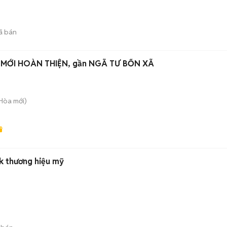
ã bán
MỚI HOÀN THIỆN, gần NGÃ TƯ BỐN XÃ
 Hòa
mới)
k thương hiệu mỹ