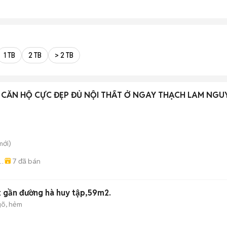
1 TB
2 TB
> 2 TB
 CĂN HỘ CỰC ĐẸP ĐỦ NỘI THẤT Ở NGAY THẠCH LAM NGU
ới)
7
đã bán
-
t gần đường hà huy tập,59m2.
õ, hẻm