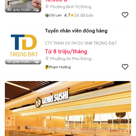
Phường Bình Trị Đông
40 giây trước
2
4.7
26
đã bán
Chị Lan
Tuyển nhân viên đóng hàng
CTY TNHH SX TM DV XNK TRỌNG ĐẠT
Từ 8 triệu/tháng
Phường An Phú Đông
42 giây trước
1
P
Phạm Hưởng