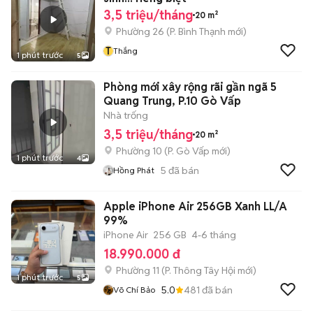
3,5 triệu/tháng
20 m²
Phường 26
(
P. Bình Thạnh
mới)
T
Thắng
1 phút trước
5
Phòng mới xây rộng rãi gần ngã 5
Quang Trung, P.10 Gò Vấp
Nhà trống
3,5 triệu/tháng
20 m²
Phường 10
(
P. Gò Vấp
mới)
1 phút trước
4
5
đã bán
Hồng Phát
Apple iPhone Air 256GB Xanh LL/A
99%
iPhone Air
256 GB
4-6 tháng
18.990.000 đ
Phường 11
(
P. Thông Tây Hội
mới)
1 phút trước
5
5.0
481
đã bán
Võ Chí Bảo