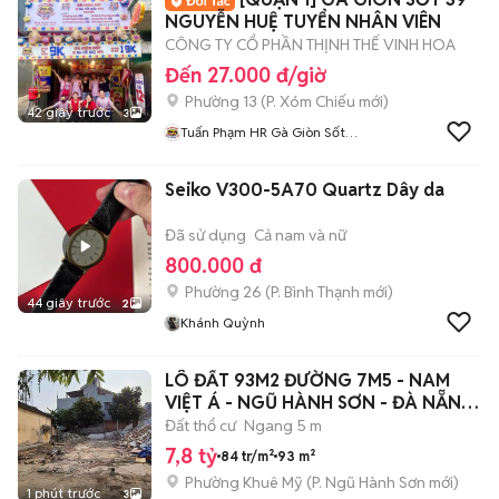
NGUYỄN HUỆ TUYỂN NHÂN VIÊN
CÔNG TY CỔ PHẦN THỊNH THẾ VINH HOA
Đến 27.000 đ/giờ
Phường 13
(
P. Xóm Chiếu
mới)
42 giây trước
3
Tuấn Phạm HR Gà Giòn Sốt
Ba Cô Gái
Seiko V300-5A70 Quartz Dây da
Đã sử dụng
Cả nam và nữ
800.000 đ
Phường 26
(
P. Bình Thạnh
mới)
44 giây trước
2
Khánh Quỳnh
LÔ ĐẤT 93M2 ĐƯỜNG 7M5 - NAM
VIỆT Á - NGŨ HÀNH SƠN - ĐÀ NẴNG,
7TY800
Đất thổ cư
Ngang 5 m
7,8 tỷ
84 tr/m²
93 m²
Phường Khuê Mỹ
(
P. Ngũ Hành Sơn
mới)
1 phút trước
3