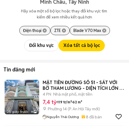
Minh Châu, Tây Ninh
Hãy xóa một số bộ lọc hoặc thay đổi khu vực tìm 
kiếm để xem nhiều kết quả hơn
Điện thoại
ZTE
Blade V70 Max
Đổi khu vực
Xóa tất cả bộ lọc
Tin đăng mới
MẶT TIỀN ĐƯỜNG SỐ 51 - SÁT VỚI
BỜ THAM LƯƠNG - DIỆN TÍCH LỚN -
HXH
4 PN
Nhà mặt phố, mặt tiền
7,4 tỷ
119 tr/m²
62 m²
Phường 14
(
P. An Hội Tây
mới)
25 giây trước
11
8
đã bán
Nguyễn Thái Dương