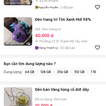
Xã An Khánh
39 giây trước
1
N
2
đã bán
Nguyễn Huyền
Đèn trang trí Tím Xanh Mới 98%
Mới
Đèn trang trí
40.000 đ
Phường 22
(
P. Thạnh Mỹ Tây
mới)
40 giây trước
3
20
đã bán
Hàng Thanh Lý
Bạn cần tìm
dung lượng
nào ?
Dung lượng:
64 GB
128 GB
256 GB
512 GB
1 TB
2 
Đèn bàn Vàng hỏng cổ đứt dây
Đã sử dụng
Đèn bàn
10.000 đ