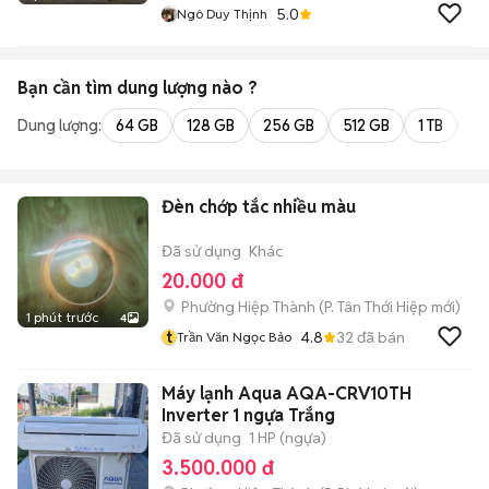
5.0
Ngô Duy Thịnh
Bạn cần tìm
dung lượng
nào ?
Dung lượng:
64 GB
128 GB
256 GB
512 GB
1 TB
2 
Đèn chớp tắc nhiều màu
Đã sử dụng
Khác
20.000 đ
Phường Hiệp Thành
(
P. Tân Thới Hiệp
mới)
1 phút trước
4
t
4.8
32
đã bán
Trần Văn Ngọc Bảo
Máy lạnh Aqua AQA-CRV10TH
Inverter 1 ngựa Trắng
Đã sử dụng
1 HP (ngựa)
3.500.000 đ