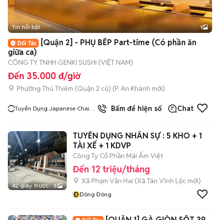
Tin nổi bật
1
[Quận 2] - PHỤ BẾP Part-time (Có phần ăn
giữa ca)
CÔNG TY TNHH GENKI SUSHI (VIỆT NAM)
Đến 35.000 đ/giờ
Phường Thủ Thiêm (Quận 2 cũ)
(
P. An Khánh
mới)
Bấm để hiện số
Chat
Tuyển Dụng Japanese Chain
Restaurants
TUYỂN DỤNG NHÂN SỰ : 5 KHO + 1
TÀI XẾ + 1 KDVP
Công Ty Cổ Phần Mái Ấm Việt
Đến 12 triệu/tháng
Xã Phạm Văn Hai
(
Xã Tân Vĩnh Lộc
mới)
42 giây trước
5
Đ
Đông Đông
[QUẬN 1] GÀ GIÒN SỐT 39