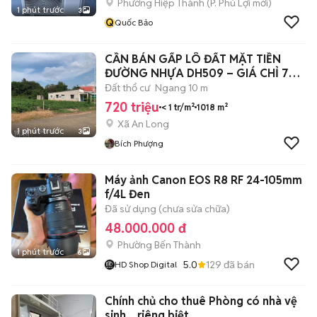
Phường Hiệp Thành
(
P. Phú Lợi
mới)
1 phút trước
3
Q
Quốc Bảo
CẦN BÁN GẤP LÔ ĐẤT MẶT TIỀN
ĐƯỜNG NHỰA DH509 – GIÁ CHỈ 720
TRIỆU
Đất thổ cư
Ngang 10 m
720 triệu
< 1 tr/m²
1018 m²
Xã An Long
1 phút trước
3
Bích Phượng
Máy ảnh Canon EOS R8 RF 24-105mm
f/4L Đen
Đã sử dụng (chưa sửa chữa)
48.000.000 đ
Phường Bến Thành
1 phút trước
6
5.0
129
đã bán
HD Shop Digital
Chính chủ cho thuê Phòng có nhà vệ
sinh... riêng biệt