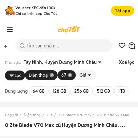
Voucher KFC đến 100k
Tải app
Chỉ có trên app Chợ Tốt
Khu vực:
Tây Ninh, Huyện Dương Minh Châu
Xoá lọc
Điện thoại
67
Giá
Lọc
Dung lượng:
64 GB
128 GB
256 GB
512 GB
1 TB
2 
Chợ Tốt
Điện thoại
ZTE
ZTE Blade V70 Max
ZTE Blade V70 Max Tây
0 Zte Blade V70 Max cũ Huyện Dương Minh Châu, Tây Ninh đẹp