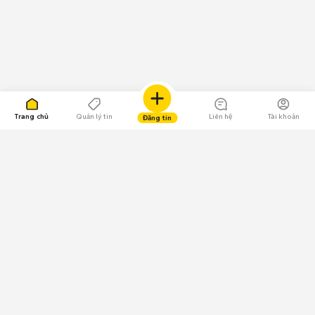
Trang chủ
Quản lý tin
Liên hệ
Tài khoản
Đăng tin
109.000 Bình chọn
Tải ứng dụng Chợ Tốt
Về Chợ Tốt
Quy chế sàn
Chính sách bảo mật
Giải quyết tranh chấp