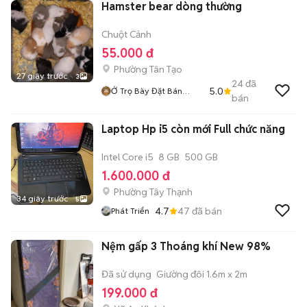
Hamster bear dòng thường
Chuột Cảnh
55.000 đ
Phường Tân Tạo
27 giây trước
3
24
đã
5.0
Ở Trọ Bày Đặt Bán
bán
Chụtt
Laptop Hp i5 còn mới Full chức năng
Intel Core i5
8 GB
500 GB
1.600.000 đ
Phường Tây Thạnh
34 giây trước
5
4.7
47
đã bán
Phát Triển
Nệm gấp 3 Thoáng khí New 98%
Đã sử dụng
Giường đôi 1.6m x 2m
199.000 đ