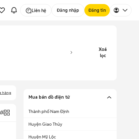
Đăng nhập
Đăng tin
Liên hệ
Xoá
lọc
a hàng
Mua bán đồ điện tử
Thành phố Nam Định
ới
Huyện Giao Thủy
Huyện Mỹ Lộc