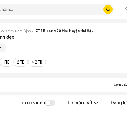
 V70 Max Nam Định
ZTE Blade V70 Max Huyện Hải Hậu
ịnh đẹp
1 TB
2 TB
> 2 TB
Xem Cử
Tin có video
Tin mới nhất
Dạng lư