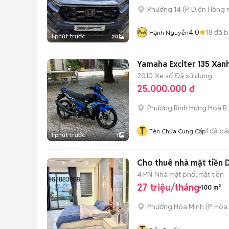
Phường 14
(
P. Diên Hồng
m
4.0
18
đã b
Hạnh Nguyễn
1 phút trước
20
Yamaha Exciter 135 Xan
2010
Xe số
Đã sử dụng
25.000.000 đ
Phường Bình Hưng Hoà B
T
1
đã bá
Tên Chưa Cung Cấp
1 phút trước
1
Cho thuê nhà mặt tiền 
4 PN
Nhà mặt phố, mặt tiền
27 triệu/tháng
100 m²
Phường Hòa Minh
(
P. Hòa