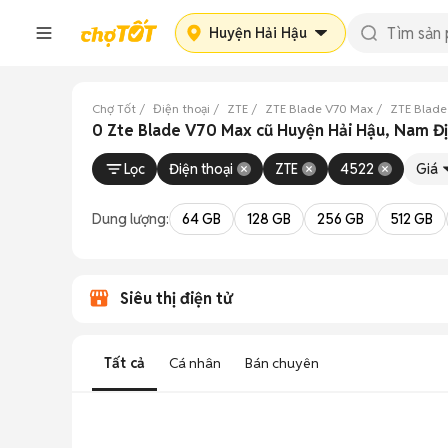
Huyện Hải Hậu
Chợ Tốt
Điện thoại
ZTE
ZTE Blade V70 Max
ZTE Blade
0 Zte Blade V70 Max cũ Huyện Hải Hậu, Nam Đ
Lọc
Điện thoại
ZTE
4522
Giá
Dung lượng:
64 GB
128 GB
256 GB
512 GB
Siêu thị điện tử
Tất cả
Cá nhân
Bán chuyên