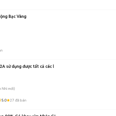
động Bạc Vàng
án
A sử dụng được tất cả các l
n Nhì
mới)
5.0
27
đã bán