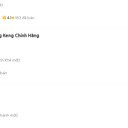
i)
4.1
183
đã bán
I
g Keng Chính Hãng
anh Khê
mới)
 bán
Thanh
mới)