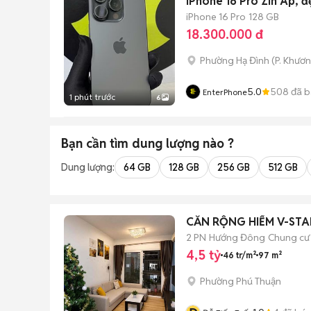
iPhone 16 Pro Zin Áp, 
iPhone 16 Pro
128 GB
18.300.000 đ
Phường Hạ Đình
(
P. Khươ
5.0
508
đã b
EnterPhone
1 phút trước
6
Bạn cần tìm
dung lượng
nào ?
Dung lượng:
64 GB
128 GB
256 GB
512 GB
CĂN RỘNG HIẾM V-STAR
2 PN
Hướng Đông
Chung cư
4,5 tỷ
46 tr/m²
97 m²
Phường Phú Thuận