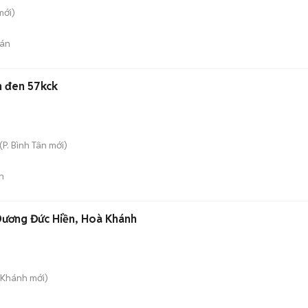
ới)
án
h đen 57kck
(
P. Bình Tân
mới)
n
Dương Đức Hiền, Hoà Khánh
 Khánh
mới)