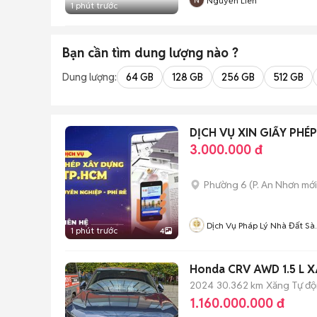
Nguyễn Liên
1 phút trước
Bạn cần tìm
dung lượng
nào ?
Dung lượng:
64 GB
128 GB
256 GB
512 GB
DỊCH VỤ XIN GIẤY PHÉ
3.000.000 đ
Phường 6
(
P. An Nhơn
mới
Dịch Vụ Pháp Lý Nhà Đất Sài
1 phút trước
4
Gòn
Honda CRV AWD 1.5 L 
2024
30.362 km
Xăng
Tự đ
1.160.000.000 đ