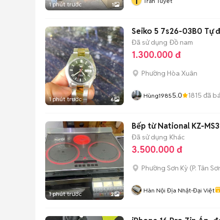
T
Trần Tuyết
1 phút trước
1
Seiko 5 7s26-03B0 Tự 
Đã sử dụng
Đồ nam
1.300.000 đ
Phường Hòa Xuân
5.0
1815
đã b
Hùng1985
1 phút trước
6
Bếp từ National KZ-MS32
Đã sử dụng
Khác
3.500.000 đ
Phường Sơn Kỳ
(
P. Tân Sơ
Hàn Nội Địa Nhật-Đại Việt
1 phút trước
2