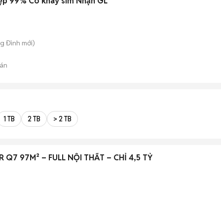
đẹp 99% Có khay sim Nhận GL
ng Đình
mới)
án
1 TB
2 TB
> 2 TB
 Q7 97M² – FULL NỘI THẤT – CHỈ 4,5 TỶ