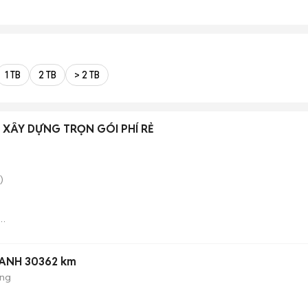
1 TB
2 TB
> 2 TB
P XÂY DỰNG TRỌN GÓI PHÍ RẺ
)
XANH 30362 km
ộng