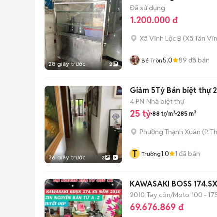
Đã sử dụng
1.200.000 đ
Xã Vĩnh Lộc B
(
Xã Tân Vĩ
5.0
89
đã bán
Bé Tròn
28 giây trước
2
Giảm 5Tỷ Bán biệt thự 
4 PN
Nhà biệt thự
25 tỷ
88 tr/m²
285 m²
Phường Thạnh Xuân
(
P. T
T
1.0
1
đã bán
Trường
36 giây trước
3
KAWASAKI BOSS 174.SX
2010
Tay côn/Moto
100 - 17
69.676.869 đ