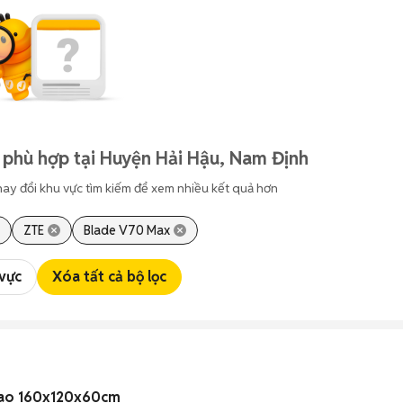
 phù hợp tại Huyện Hải Hậu, Nam Định
hay đổi khu vực tìm kiếm để xem nhiều kết quả hơn
ZTE
Blade V70 Max
 vực
Xóa tất cả bộ lọc
 cao 160x120x60cm