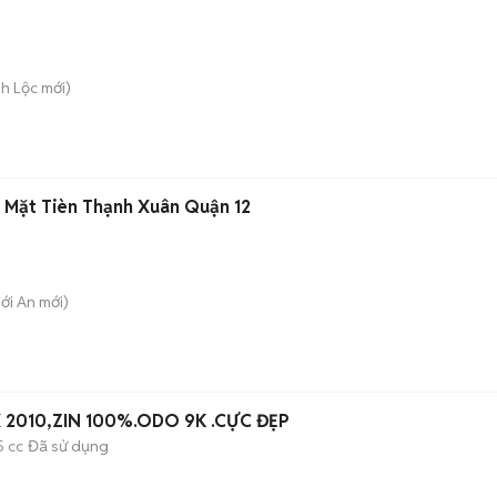
nh Lộc
mới)
2 Mặt Tièn Thạnh Xuân Quận 12
hới An
mới)
 2010,ZIN 100%.ODO 9K .CỰC ĐẸP
5 cc
Đã sử dụng