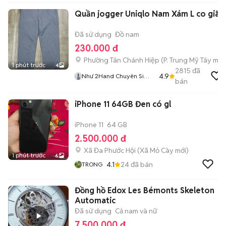
Quần jogger Uniqlo Nam Xám L co giãn
Đã sử dụng
Đồ nam
230.000 đ
Phường Tân Chánh Hiệp
(
P. Trung Mỹ Tây
mới
1 phút trước
4
2815
đã
4.9
Như 2Hand Chuyên Si
bán
Hiệu Tuyển
iPhone 11 64GB Đen có gl
iPhone 11
64 GB
2.500.000 đ
Xã Đa Phước Hội
(
Xã Mỏ Cày
mới)
1 phút trước
6
4.1
24
đã bán
TRONG
Đồng hồ Edox Les Bémonts Skeleton
Automatic
Đã sử dụng
Cả nam và nữ
7.500.000 đ