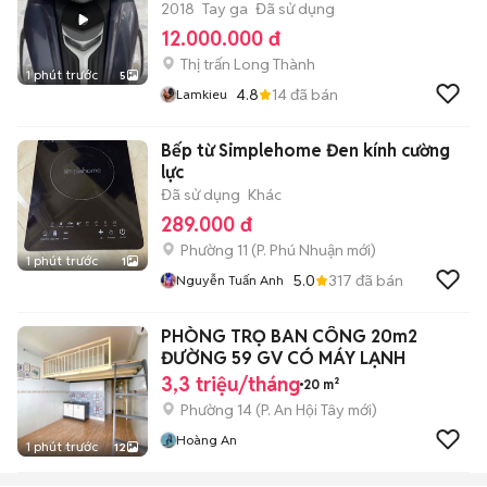
2018
Tay ga
Đã sử dụng
12.000.000 đ
Thị trấn Long Thành
1 phút trước
5
4.8
14
đã bán
Lamkieu
Bếp từ Simplehome Đen kính cường
lực
Đã sử dụng
Khác
289.000 đ
Phường 11
(
P. Phú Nhuận
mới)
1 phút trước
1
5.0
317
đã bán
Nguyễn Tuấn Anh
PHÒNG TRỌ BAN CÔNG 20m2
ĐƯỜNG 59 GV CÓ MÁY LẠNH
3,3 triệu/tháng
20 m²
Phường 14
(
P. An Hội Tây
mới)
Hoàng An
1 phút trước
12