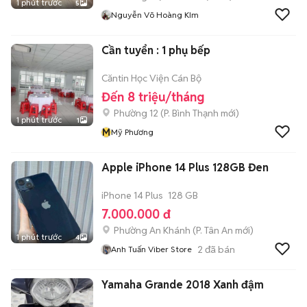
1 phút trước
5
Nguyễn Võ Hoàng KIm
Cần tuyển : 1 phụ bếp
Căntin Học Viện Cán Bộ
Đến 8 triệu/tháng
Phường 12
(
P. Bình Thạnh
mới)
1 phút trước
1
M
Mỹ Phương
Apple iPhone 14 Plus 128GB Đen
iPhone 14 Plus
128 GB
7.000.000 đ
Phường An Khánh
(
P. Tân An
mới)
1 phút trước
4
2
đã bán
Anh Tuấn Viber Store
Yamaha Grande 2018 Xanh đậm