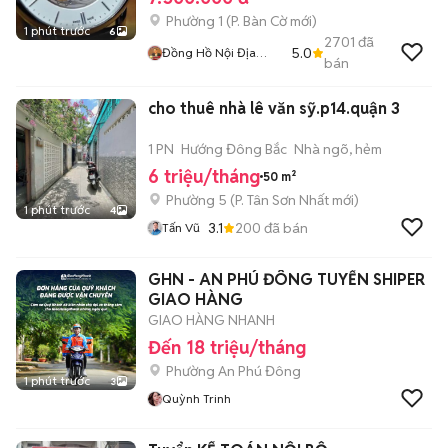
Phường 1
(
P. Bàn Cờ
mới)
1 phút trước
6
2701
đã
5.0
Đồng Hồ Nội Địa
bán
Nhật
cho thuê nhà lê văn sỹ.p14.quận 3
1 PN
Hướng Đông Bắc
Nhà ngõ, hẻm
6 triệu/tháng
50 m²
Phường 5
(
P. Tân Sơn Nhất
mới)
1 phút trước
4
3.1
200
đã bán
Tấn Vũ
GHN - AN PHÚ ĐÔNG TUYỂN SHIPER
GIAO HÀNG
GIAO HÀNG NHANH
Đến 18 triệu/tháng
Phường An Phú Đông
1 phút trước
3
Quỳnh Trinh