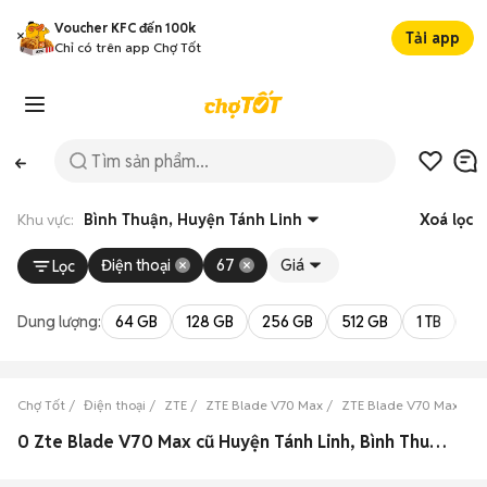
Voucher KFC đến 100k
Tải app
Chỉ có trên app Chợ Tốt
Khu vực:
Bình Thuận, Huyện Tánh Linh
Xoá lọc
Điện thoại
67
Giá
Lọc
Dung lượng:
64 GB
128 GB
256 GB
512 GB
1 TB
2 
Chợ Tốt
Điện thoại
ZTE
ZTE Blade V70 Max
ZTE Blade V70 Max Bìn
0 Zte Blade V70 Max cũ Huyện Tánh Linh, Bình Thuận đẹp