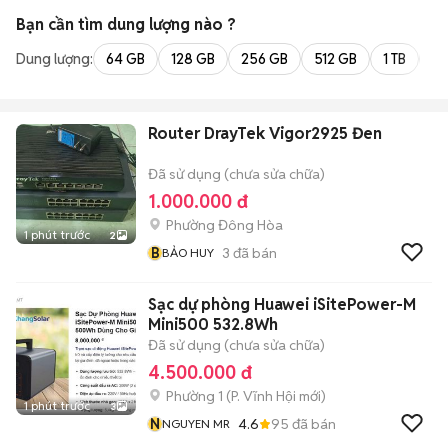
Bạn cần tìm
dung lượng
nào ?
Dung lượng:
64 GB
128 GB
256 GB
512 GB
1 TB
2 
Router DrayTek Vigor2925 Đen
Đã sử dụng (chưa sửa chữa)
1.000.000 đ
Phường Đông Hòa
1 phút trước
2
B
3
đã bán
BẢO HUY
Sạc dự phòng Huawei iSitePower-M
Mini500 532.8Wh
Đã sử dụng (chưa sửa chữa)
4.500.000 đ
Phường 1
(
P. Vĩnh Hội
mới)
1 phút trước
3
N
4.6
95
đã bán
NGUYEN MR