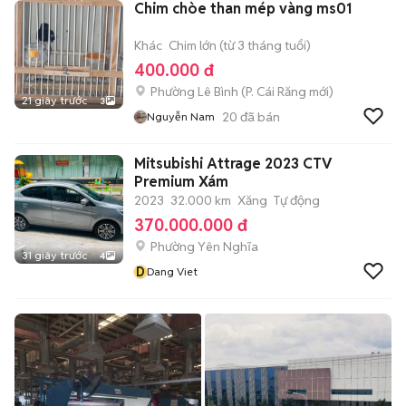
Chim chòe than mép vàng ms01
Khác
Chim lớn (từ 3 tháng tuổi)
400.000 đ
Phường Lê Bình
(
P. Cái Răng
mới)
21 giây trước
3
20
đã bán
Nguyễn Nam
Mitsubishi Attrage 2023 CTV
Premium Xám
2023
32.000 km
Xăng
Tự động
370.000.000 đ
Phường Yên Nghĩa
31 giây trước
4
D
Dang Viet