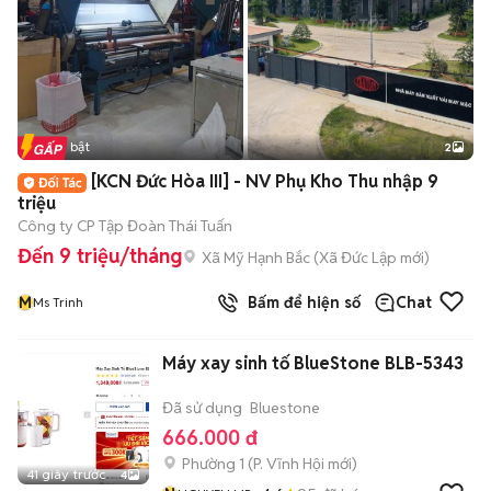
Tin nổi bật
2
[KCN Đức Hòa III] - NV Phụ Kho Thu nhập 9
triệu
Công ty CP Tập Đoàn Thái Tuấn
Đến 9 triệu/tháng
Xã Mỹ Hạnh Bắc
(
Xã Đức Lập
mới)
M
Bấm để hiện số
Chat
Ms Trinh
Máy xay sinh tố BlueStone BLB-5343
Đã sử dụng
Bluestone
666.000 đ
Phường 1
(
P. Vĩnh Hội
mới)
41 giây trước
4