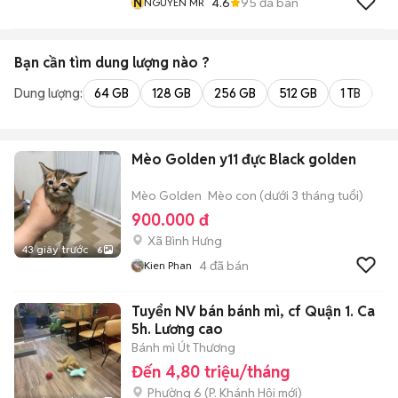
N
4.6
95
đã bán
NGUYEN MR
Bạn cần tìm
dung lượng
nào ?
Dung lượng:
64 GB
128 GB
256 GB
512 GB
1 TB
2 
Mèo Golden y11 đực Black golden
Mèo Golden
Mèo con (dưới 3 tháng tuổi)
900.000 đ
Xã Bình Hưng
43 giây trước
6
4
đã bán
Kien Phan
Tuyển NV bán bánh mì, cf Quận 1. Ca
5h. Lương cao
Bánh mì Út Thương
Đến 4,80 triệu/tháng
Phường 6
(
P. Khánh Hội
mới)