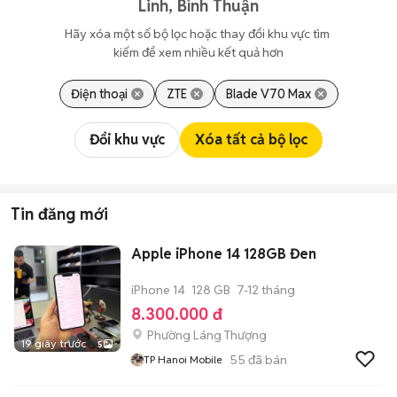
Linh, Bình Thuận
Hãy xóa một số bộ lọc hoặc thay đổi khu vực tìm 
kiếm để xem nhiều kết quả hơn
Điện thoại
ZTE
Blade V70 Max
Đổi khu vực
Xóa tất cả bộ lọc
Tin đăng mới
Apple iPhone 14 128GB Đen
iPhone 14
128 GB
7-12 tháng
8.300.000 đ
Phường Láng Thượng
19 giây trước
5
55
đã bán
TP Hanoi Mobile