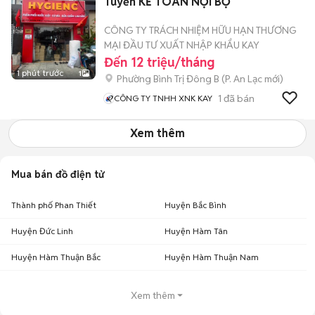
Tuyển KẾ TOÁN NỘI BỘ
CÔNG TY TRÁCH NHIỆM HỮU HẠN THƯƠNG
MẠI ĐẦU TƯ XUẤT NHẬP KHẨU KAY
Đến 12 triệu/tháng
1 phút trước
1
Phường Bình Trị Đông B
(
P. An Lạc
mới)
1
đã bán
CÔNG TY TNHH XNK KAY
Xem thêm
Mua bán đồ điện tử
Thành phố Phan Thiết
Huyện Bắc Bình
Huyện Đức Linh
Huyện Hàm Tân
Huyện Hàm Thuận Bắc
Huyện Hàm Thuận Nam
Xem thêm