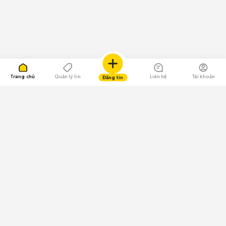
Trang chủ
Quản lý tin
Liên hệ
Tài khoản
Đăng tin
109.000 Bình chọn
Tải ứng dụng Chợ Tốt
Về Chợ Tốt
Quy chế sàn
Chính sách bảo mật
Giải quyết tranh chấp
CÔNG TY TNHH CHỢ TỐT - Người đại diện theo pháp luật: