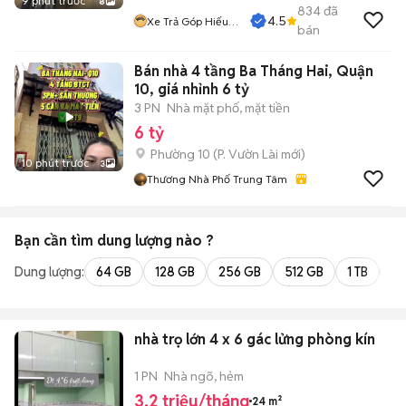
9 phút trước
8
834
đã
4.5
Xe Trả Góp Hiếu
bán
CT
Bán nhà 4 tầng Ba Tháng Hai, Quận
10, giá nhỉnh 6 tỷ
3 PN
Nhà mặt phố, mặt tiền
6 tỷ
Phường 10
(
P. Vườn Lài
mới)
10 phút trước
3
Thương Nhà Phố Trung Tâm
Bạn cần tìm
dung lượng
nào ?
Dung lượng:
64 GB
128 GB
256 GB
512 GB
1 TB
2 
nhà trọ lớn 4 x 6 gác lửng phòng kín
1 PN
Nhà ngõ, hẻm
3,2 triệu/tháng
24 m²