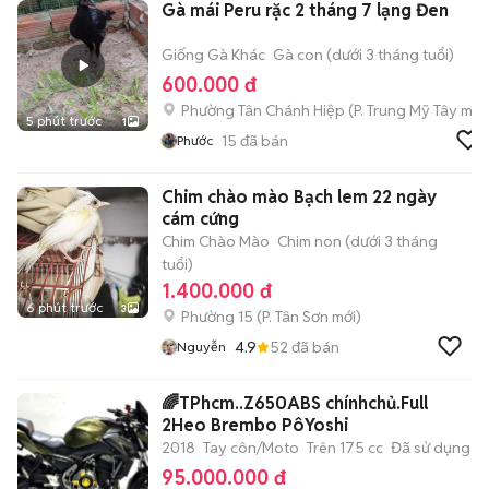
Gà mái Peru rặc 2 tháng 7 lạng Đen
Giống Gà Khác
Gà con (dưới 3 tháng tuổi)
600.000 đ
Phường Tân Chánh Hiệp
(
P. Trung Mỹ Tây
mới
5 phút trước
1
15
đã bán
Phước
Chim chào mào Bạch lem 22 ngày
cám cứng
Chim Chào Mào
Chim non (dưới 3 tháng
tuổi)
1.400.000 đ
6 phút trước
3
Phường 15
(
P. Tân Sơn
mới)
4.9
52
đã bán
Nguyễn
🌈TPhcm..Z650ABS chínhchủ.Full
2Heo Brembo PôYoshi
2018
Tay côn/Moto
Trên 175 cc
Đã sử dụng
95.000.000 đ