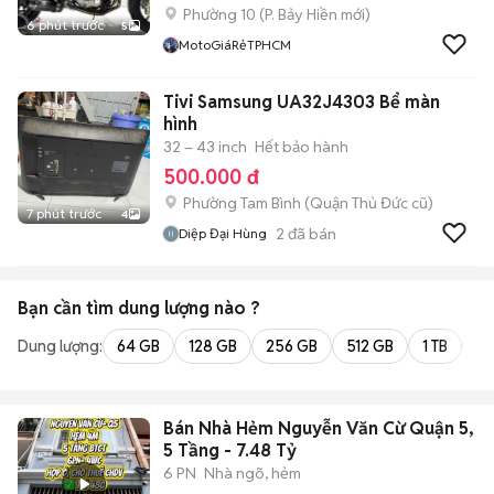
Phường 10
(
P. Bảy Hiền
mới)
6 phút trước
5
MotoGiáRẻTPHCM
Tivi Samsung UA32J4303 Bể màn
hình
32 – 43 inch
Hết bảo hành
500.000 đ
Phường Tam Bình (Quận Thủ Đức cũ)
7 phút trước
4
2
đã bán
Diệp Đại Hùng
Bạn cần tìm
dung lượng
nào ?
Dung lượng:
64 GB
128 GB
256 GB
512 GB
1 TB
2 
Bán Nhà Hẻm Nguyễn Văn Cừ Quận 5,
5 Tầng - 7.48 Tỷ
6 PN
Nhà ngõ, hẻm