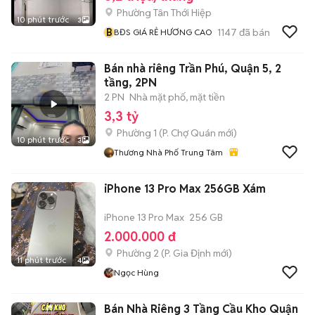
Phường Tân Thới Hiệp
10 phút trước
3
B
1147
đã bán
BĐS GIÁ RẺ HƯƠNG CAO
Bán nhà riêng Trần Phú, Quận 5, 2
tầng, 2PN
2 PN
Nhà mặt phố, mặt tiền
3,3 tỷ
Phường 1
(
P. Chợ Quán
mới)
10 phút trước
3
Thương Nhà Phố Trung Tâm
iPhone 13 Pro Max 256GB Xám
iPhone 13 Pro Max
256 GB
2.000.000 đ
Phường 2
(
P. Gia Định
mới)
11 phút trước
4
Ngọc Hùng
Bán Nhà Riêng 3 Tầng Cầu Kho Quận