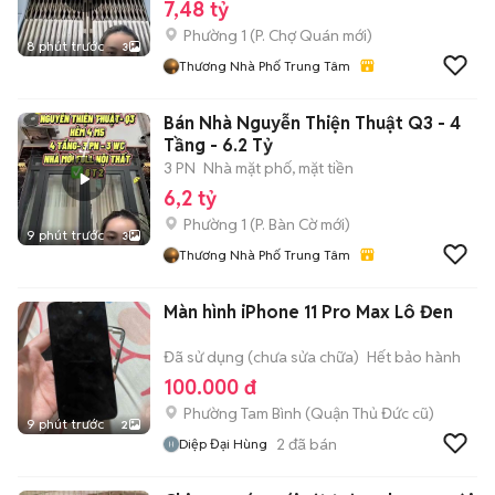
7,48 tỷ
Phường 1
(
P. Chợ Quán
mới)
8 phút trước
3
Thương Nhà Phố Trung Tâm
Bán Nhà Nguyễn Thiện Thuật Q3 - 4
Tầng - 6.2 Tỷ
3 PN
Nhà mặt phố, mặt tiền
6,2 tỷ
Phường 1
(
P. Bàn Cờ
mới)
9 phút trước
3
Thương Nhà Phố Trung Tâm
Màn hình iPhone 11 Pro Max Lô Đen
Đã sử dụng (chưa sửa chữa)
Hết bảo hành
100.000 đ
Phường Tam Bình (Quận Thủ Đức cũ)
9 phút trước
2
2
đã bán
Diệp Đại Hùng