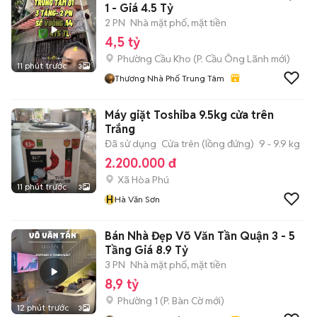
1 - Giá 4.5 Tỷ
2 PN
Nhà mặt phố, mặt tiền
4,5 tỷ
Phường Cầu Kho
(
P. Cầu Ông Lãnh
mới)
11 phút trước
3
Thương Nhà Phố Trung Tâm
Máy giặt Toshiba 9.5kg cửa trên
Trắng
Đã sử dụng
Cửa trên (lồng đứng)
9 - 9.9 kg
2.200.000 đ
Xã Hòa Phú
11 phút trước
3
H
Hà Văn Sơn
Bán Nhà Đẹp Võ Văn Tần Quận 3 - 5
Tầng Giá 8.9 Tỷ
3 PN
Nhà mặt phố, mặt tiền
8,9 tỷ
Phường 1
(
P. Bàn Cờ
mới)
12 phút trước
3