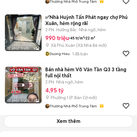
Thương Nhà Phố Trung Tâm
✅Nhà Huỳnh Tấn Phát ngay chợ Phú
Xuân, hẻm rộng rãi
2 PN
Hướng Bắc
Nhà ngõ, hẻm
990 triệu
45 tr/m²
22 m²
Xã Phú Xuân
(
Xã Nhà Bè
mới)
12 phút trước
5
D
1
đã bán
Duong Hieu
Bán nhà hẻm Võ Văn Tần Q3 3 tầng
full nội thất
2 PN
Nhà ngõ, hẻm
4,95 tỷ
Phường 1
(
P. Bàn Cờ
mới)
13 phút trước
3
Thương Nhà Phố Trung Tâm
Xem thêm