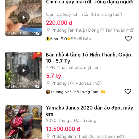
Chim cu gáy mái rớt trứng dạng người
Chim Cu Gáy
Chim lớn (từ 3 tháng tuổi)
220.000 đ
Phường Tân Thuận Đông
(
P. Tân Thuận
mới)
9 phút trước
2
b
5.0
58
đã bán
Binh
Bán nhà 4 tầng Tô Hiến Thành, Quận
10 - 5.7 Tỷ
4 PN
Nhà mặt phố, mặt tiền
5,7 tỷ
Phường 1
(
P. Vườn Lài
mới)
9 phút trước
3
Thương Nhà Phố Trung Tâm
Yamaha Janus 2020 dàn áo đẹp, máy
êm
2020
Tay ga
Đã sử dụng
12.500.000 đ
Phường Bình Thuận
(
P. Tân Thuận
mới)