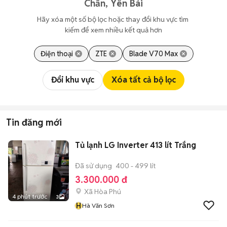
Chấn, Yên Bái
Hãy xóa một số bộ lọc hoặc thay đổi khu vực tìm 
kiếm để xem nhiều kết quả hơn
Điện thoại
ZTE
Blade V70 Max
Đổi khu vực
Xóa tất cả bộ lọc
Tin đăng mới
Tủ lạnh LG Inverter 413 lít Trắng
Đã sử dụng
400 - 499 lít
3.300.000 đ
Xã Hòa Phú
4 phút trước
3
H
Hà Văn Sơn