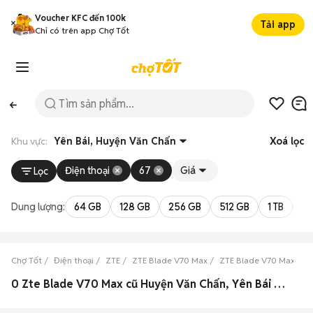
Voucher KFC đến 100k
Tải app
Chỉ có trên app Chợ Tốt
Khu vực:
Yên Bái, Huyện Văn Chấn
Xoá lọc
Điện thoại
67
Giá
Lọc
Dung lượng:
64 GB
128 GB
256 GB
512 GB
1 TB
2 
Chợ Tốt
Điện thoại
ZTE
ZTE Blade V70 Max
ZTE Blade V70 Max Yên
0 Zte Blade V70 Max cũ Huyện Văn Chấn, Yên Bái đẹp