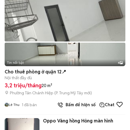
Tin nổi bật
4
Cho thuê phòng ở quận 12📍
Nội thất đầy đủ
3,2 triệu/tháng
20 m²
Phường Tân Chánh Hiệp
(
P. Trung Mỹ Tây
mới)
1
đã bán
Bấm để hiện số
Chat
Lê Thu
Oppo Vàng hồng Hỏng màn hình