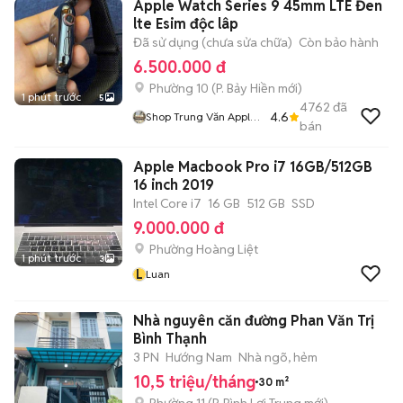
Apple Watch Series 9 45mm LTE Đen
lte Esim độc lâp
Đã sử dụng (chưa sửa chữa)
Còn bảo hành
6.500.000 đ
Phường 10
(
P. Bảy Hiền
mới)
1 phút trước
5
4762
đã
4.6
Shop Trung Văn Apple
bán
Watch
Apple Macbook Pro i7 16GB/512GB
16 inch 2019
Intel Core i7
16 GB
512 GB
SSD
9.000.000 đ
Phường Hoàng Liệt
1 phút trước
3
L
Luan
Nhà nguyên căn đường Phan Văn Trị
Bình Thạnh
3 PN
Hướng Nam
Nhà ngõ, hẻm
10,5 triệu/tháng
30 m²