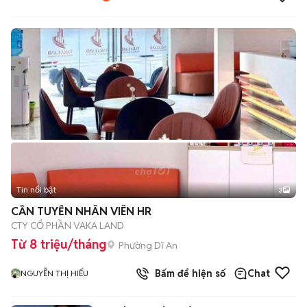
Tin nổi bật
3
CẦN TUYỂN NHÂN VIÊN HR
CTY CỔ PHẦN VAKA LAND
Từ 8 triệu/tháng
Phường Dĩ An
Bấm để hiện số
Chat
NGUYỄN THỊ HIẾU