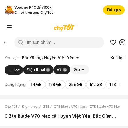
Voucher KFC đến 100k
Tải app
Chỉ có trên app Chợ Tốt
Khu vực:
Bắc Giang, Huyện Việt Yên
Xoá lọc
Điện thoại
67
Giá
Lọc
Dung lượng:
64 GB
128 GB
256 GB
512 GB
1 TB
2 
Chợ Tốt
Điện thoại
ZTE
ZTE Blade V70 Max
ZTE Blade V70 Max Bắc
0 Zte Blade V70 Max cũ Huyện Việt Yên, Bắc Giang đẹp