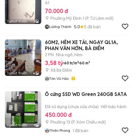
A1
70.000 đ
Phường Mỹ Đình 1
(
P. Từ Liêm
mới)
1 phút trước
3
5.0
5
đã bán
Lương Thành
60M2, HẼM XE TẢI, NGAY QL1A,
PHAN VĂN HỚN, BÀ ĐIỂM
2 PN
Nhà ngõ, hẻm
3,58 tỷ
60 tr/m²
60 m²
Xã Bà Điểm
1 phút trước
6
Tôn Vũ Hảo
Ổ cứng SSD WD Green 240GB SATA
Đã sử dụng (chưa sửa chữa)
Hết bảo hành
450.000 đ
Phường 13
(
P. Xóm Chiếu
mới)
1 phút trước
1
1
đã bán
Thiên Phong