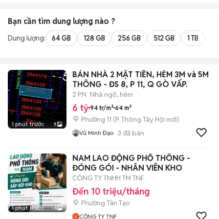
Bạn cần tìm
dung lượng
nào ?
Dung lượng:
64 GB
128 GB
256 GB
512 GB
1 TB
2 
BÁN NHÀ 2 MẶT TIỀN, HẺM 3M và 5M
THÔNG - ĐS 8, P 11, Q GÒ VẤP.
2 PN
Nhà ngõ, hẻm
6 tỷ
94 tr/m²
64 m²
Phường 11
(
P. Thông Tây Hội
mới)
1 phút trước
7
3
đã bán
Vũ Minh Đạo
NAM LAO ĐỘNG PHỔ THÔNG -
ĐÓNG GÓI - NHÂN VIÊN KHO
CÔNG TY TNHH TM TNF
Đến 10 triệu/tháng
Phường Tân Tạo
1 phút trước
1
CÔNG TY TNF