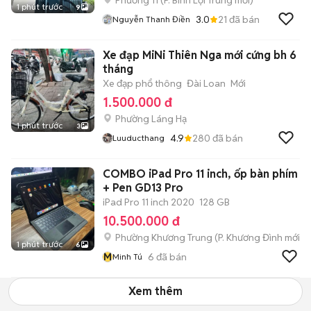
Phường 11
(
P. Bình Lợi Trung
mới)
1 phút trước
9
3.0
21
đã bán
Nguyễn Thanh Điền
Xe đạp MiNi Thiên Nga mới cứng bh 6
tháng
Xe đạp phổ thông
Đài Loan
Mới
1.500.000 đ
Phường Láng Hạ
1 phút trước
3
4.9
280
đã bán
Luuducthang
COMBO iPad Pro 11 inch, ốp bàn phím
+ Pen GD13 Pro
iPad Pro 11 inch 2020
128 GB
10.500.000 đ
Phường Khương Trung
(
P. Khương Đình
mới)
1 phút trước
6
M
6
đã bán
Minh Tú
Xem thêm