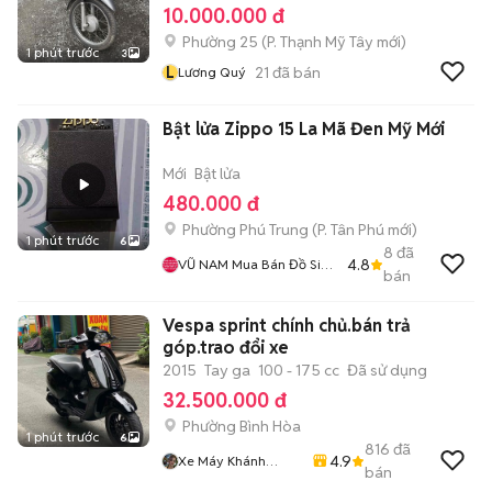
10.000.000 đ
Phường 25
(
P. Thạnh Mỹ Tây
mới)
1 phút trước
3
L
21
đã bán
Lương Quý
Bật lửa Zippo 15 La Mã Đen Mỹ Mới
Mới
Bật lửa
480.000 đ
Phường Phú Trung
(
P. Tân Phú
mới)
1 phút trước
6
8
đã
4.8
VŨ NAM Mua Bán Đồ Siêu
bán
Tầm Cũ Mới Nhận Ký Gửi
Nhà Đất Mua Bán Cho
Vespa sprint chính chủ.bán trả
Thuê Quận 11 Tân Bình Tân
Phú
góp.trao đổi xe
2015
Tay ga
100 - 175 cc
Đã sử dụng
32.500.000 đ
Phường Bình Hòa
1 phút trước
6
816
đã
4.9
Xe Máy Khánh
bán
Dương