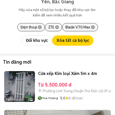
Yên, Bắc Giang
Hãy xóa một số bộ lọc hoặc thay đổi khu vực tìm 
kiếm để xem nhiều kết quả hơn
Điện thoại
ZTE
Blade V70 Max
Đổi khu vực
Xóa tất cả bộ lọc
Tin đăng mới
Cửa xếp Kim loại Xám 5m x 4m
Từ 5.500.000 đ
Phường Linh Trung (Quận Thủ Đức cũ)
(
P. Lin
5.0
8
đã bán
Hoa Hoang
1 phút trước
2