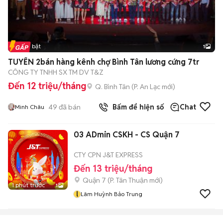
Tin nổi bật
1
TUYỂN 2bán hàng kênh chợ Bình Tân lương cứng 7tr
CÔNG TY TNHH SX TM DV T&Z
Đến 12 triệu/tháng
Q. Bình Tân
(
P. An Lạc
mới)
49
đã bán
Bấm để hiện số
Chat
Minh Châu
03 ADmin CSKH - CS Quận 7
CTY CPN J&T EXPRESS
Đến 13 triệu/tháng
Quận 7
(
P. Tân Thuận
mới)
1 phút trước
1
l
Lâm Huỳnh Bảo Trung