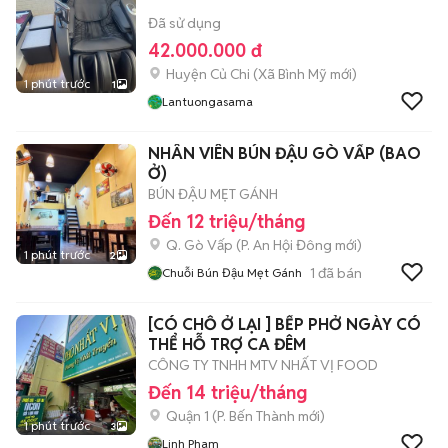
Đã sử dụng
42.000.000 đ
Huyện Củ Chi
(
Xã Bình Mỹ
mới)
1 phút trước
1
Lantuongasama
NHÂN VIÊN BÚN ĐẬU GÒ VẤP (BAO
Ở)
BÚN ĐẬU MẸT GÁNH
Đến 12 triệu/tháng
Q. Gò Vấp
(
P. An Hội Đông
mới)
1 phút trước
2
1
đã bán
Chuỗi Bún Đậu Mẹt Gánh
[CÓ CHỖ Ở LẠI ] BẾP PHỞ NGÀY CÓ
THỂ HỖ TRỢ CA ĐÊM
CÔNG TY TNHH MTV NHẤT VỊ FOOD
Đến 14 triệu/tháng
Quận 1
(
P. Bến Thành
mới)
1 phút trước
3
Linh Pham