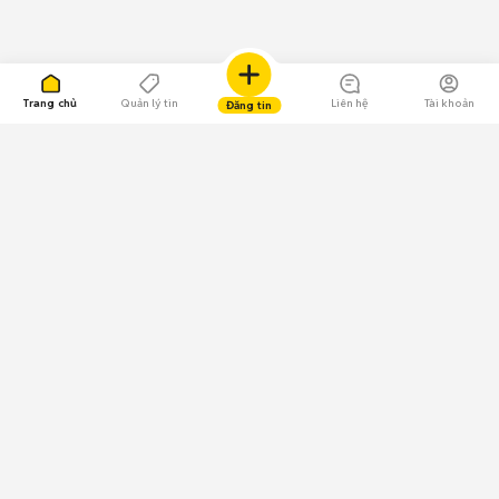
Trang chủ
Quản lý tin
Liên hệ
Tài khoản
Đăng tin
109.000 Bình chọn
Tải ứng dụng Chợ Tốt
Về Chợ Tốt
Quy chế sàn
Chính sách bảo mật
Giải quyết tranh chấp
CÔNG TY TNHH CHỢ TỐT - Người đại diện theo pháp luật:
Nguyễn Trọng Tấn; GPDKKD: 0312120782 do Sở KH & ĐT TP.HCM cấp ngày
11/01/2013;
GPMXH: 185/GP-BTTTT do Bộ Thông tin và Truyền thông