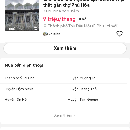
thất gần chợ Phú Hòa
2 PN
Nhà ngõ, hẻm
9 triệu/tháng
80 m²
Thành phố Thủ Dầu Một
(
P. Phú Lợi
mới)
1 phút trước
8
Gia Kính
Xem thêm
Mua bán điện thoại
Thành phố Lai Châu
Huyện Mường Tè
Huyện Nậm Nhùn
Huyện Phong Thổ
Huyện Sìn Hồ
Huyện Tam Đường
Xem thêm