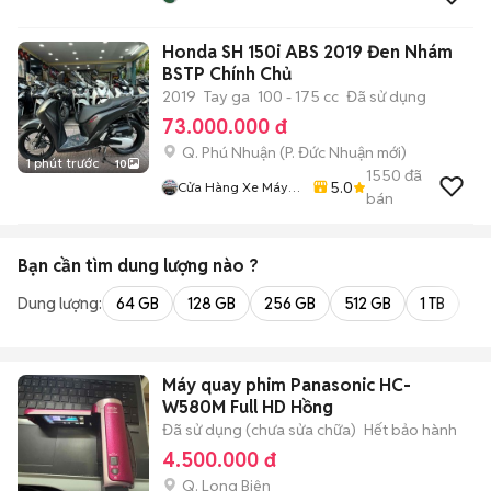
Honda SH 150i ABS 2019 Đen Nhám
BSTP Chính Chủ
2019
Tay ga
100 - 175 cc
Đã sử dụng
73.000.000 đ
Q. Phú Nhuận
(
P. Đức Nhuận
mới)
1 phút trước
10
1550
đã
5.0
Cửa Hàng Xe Máy
bán
Ngô Hà
Bạn cần tìm
dung lượng
nào ?
Dung lượng:
64 GB
128 GB
256 GB
512 GB
1 TB
2 
Máy quay phim Panasonic HC-
W580M Full HD Hồng
Đã sử dụng (chưa sửa chữa)
Hết bảo hành
4.500.000 đ
Q. Long Biên