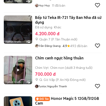
1 phút trước
4
11
đã bán
Huy Huy
Bếp từ Teka IR-721 Tây Ban Nha đã sử
dụng
Đã sử dụng
Khác
4.200.000 đ
Quận 7
(
P. Tân Thuận
mới)
1 phút trước
3
4.9
492
đã bán
Trần Đăng Giang
Chim canh ngực hồng thuần
Chim Vẹt
Chim non (dưới 3 tháng tuổi)
700.000 đ
Q. Gò Vấp
(
P. An Hội Đông
mới)
1 phút trước
3
Tuvloc Nguyễn Thanh
Honor Magic 5 12GB/512GB
Cam