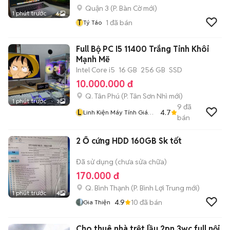
Quận 3
(
P. Bàn Cờ
mới)
1 phút trước
6
T
1
đã bán
Tý Táo
Full Bộ PC I5 11400 Trắng Tinh Khôi
Mạnh Mẽ
Intel Core i5
16 GB
256 GB
SSD
10.000.000 đ
Q. Tân Phú
(
P. Tân Sơn Nhì
mới)
1 phút trước
3
9
đã
L
4.7
Linh Kiện Máy Tính Giá
bán
Rẻ
2 Ổ cứng HDD 160GB Sk tốt
Đã sử dụng (chưa sửa chữa)
170.000 đ
Q. Bình Thạnh
(
P. Bình Lợi Trung
mới)
1 phút trước
4
4.9
10
đã bán
Gia Thiện
Cho thuê nhà trệt lầu 2pn 3wc full nội