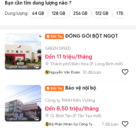
Bạn cần tìm
dung lượng
nào ?
Dung lượng:
64 GB
128 GB
256 GB
512 GB
1 TB
2 
ĐÓNG GÓI BỘT NGỌT
GREEN SPEED
Đến 11 triệu/tháng
Thành phố Biên Hòa
(
P. Long Bình
mới)
1 phút trước
1
N
10
đã bán
Nguyễn Văn Đoàn
Bảo vệ nội bộ
Công ty TNHH Kiến Vương
Đến 8,50 triệu/tháng
Q. Bình Tân
(
P. Tân Tạo
mới)
1 phút trước
1
B
7
đã bán
Bộ Phận Nhân Sự Công Ty
Kiến Vương