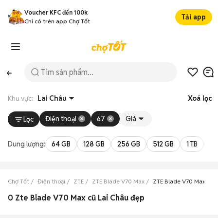
Voucher KFC đến 100k
Tải app
Chỉ có trên app Chợ Tốt
Khu vực:
Lai Châu
Xoá lọc
Điện thoại
67
Giá
Lọc
Dung lượng:
64 GB
128 GB
256 GB
512 GB
1 TB
2 
Chợ Tốt
Điện thoại
ZTE
ZTE Blade V70 Max
ZTE Blade V70 Max Lai
0 Zte Blade V70 Max cũ Lai Châu đẹp