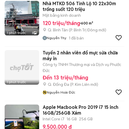
Nhà MTKD 506 Tỉnh Lộ 10 22x30m
trống suốt 120 triệu
Mặt bằng kinh doanh
120 triệu/tháng
600 m²
Q. Bình Tân
(
P. Bình Trị Đông
mới)
1 phút trước
3
1
đã bán
Nguyễn Thy
Tuyển 2 nhân viên đổ mực sửa chữa
máy in
Công ty TNHH Thương mại và Dịch vụ Phước
Đức
Đến 13 triệu/tháng
1 phút trước
Q. Đống Đa
(
P. Kim Liên
mới)
N
Nguyễn Hoài Đức
Apple Macbook Pro 2019 i7 15 inch
16GB/256GB Xám
Intel Core i7
16 GB
256 GB
9.500.000 đ