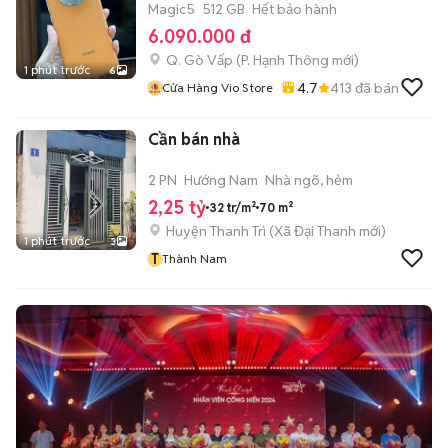
Magic5
512 GB
Hết bảo hành
6.090.000 đ
Q. Gò Vấp
(
P. Hạnh Thông
mới)
1 phút trước
6
4.7
413
đã bán
Cửa Hàng Vio Store
Cần bán nhà
2 PN
Hướng Nam
Nhà ngõ, hẻm
2,25 tỷ
32 tr/m²
70 m²
Huyện Thanh Trì
(
Xã Đại Thanh
mới)
1 phút trước
3
T
Thành Nam