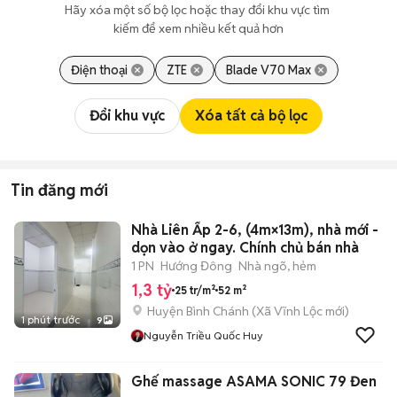
Hãy xóa một số bộ lọc hoặc thay đổi khu vực tìm 
kiếm để xem nhiều kết quả hơn
Điện thoại
ZTE
Blade V70 Max
Đổi khu vực
Xóa tất cả bộ lọc
Tin đăng mới
Nhà Liên Ấp 2-6, (4m×13m), nhà mới -
dọn vào ở ngay. Chính chủ bán nhà
1 PN
Hướng Đông
Nhà ngõ, hẻm
1,3 tỷ
25 tr/m²
52 m²
Huyện Bình Chánh
(
Xã Vĩnh Lộc
mới)
1 phút trước
9
Nguyễn Triều Quốc Huy
Ghế massage ASAMA SONIC 79 Đen