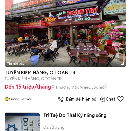
Tin nổi bật
1
TUYỂN KIỂM HÀNG, Q.TOÀN TRÍ
TUYỂN KIỂM HÀNG, Q.TOÀN TRÍ
Đến 15 triệu/tháng
Phường 9
(
P. Nhiêu Lộc
mới)
C
Bấm để hiện số
Chat
Cường Patrick
Trí Tuệ Do Thái Kỹ năng sống
Đã sử dụng