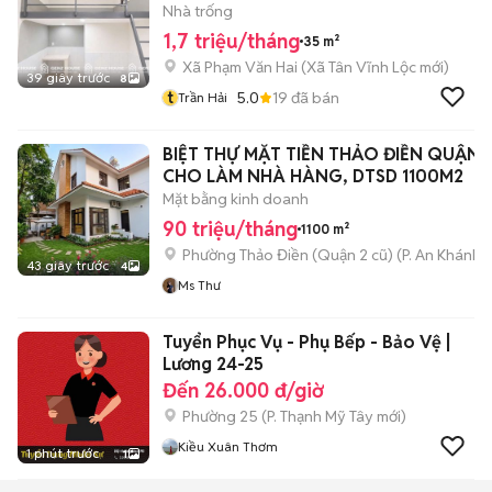
Nhà trống
1,7 triệu/tháng
35 m²
Xã Phạm Văn Hai
(
Xã Tân Vĩnh Lộc
mới)
39 giây trước
8
t
5.0
19
đã bán
Trần Hải
BIỆT THỰ MẶT TIỀN THẢO ĐIỀN QUẬN 2
CHO LÀM NHÀ HÀNG, DTSD 1100M2
Mặt bằng kinh doanh
90 triệu/tháng
1100 m²
Phường Thảo Điền (Quận 2 cũ)
(
P. An Khánh
m
43 giây trước
4
Ms Thư
Tuyển Phục Vụ - Phụ Bếp - Bảo Vệ |
Lương 24-25
Đến 26.000 đ/giờ
Phường 25
(
P. Thạnh Mỹ Tây
mới)
Kiều Xuân Thơm
1 phút trước
1