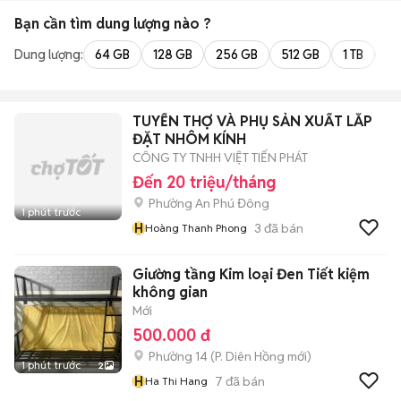
Bạn cần tìm
dung lượng
nào ?
Dung lượng:
64 GB
128 GB
256 GB
512 GB
1 TB
2 
TUYỂN THỢ VÀ PHỤ SẢN XUẤT LẮP
ĐẶT NHÔM KÍNH
CÔNG TY TNHH VIỆT TIẾN PHÁT
Đến 20 triệu/tháng
Phường An Phú Đông
1 phút trước
H
3
đã bán
Hoàng Thanh Phong
Giường tầng Kim loại Đen Tiết kiệm
không gian
Mới
500.000 đ
Phường 14
(
P. Diên Hồng
mới)
1 phút trước
2
H
7
đã bán
Ha Thi Hang