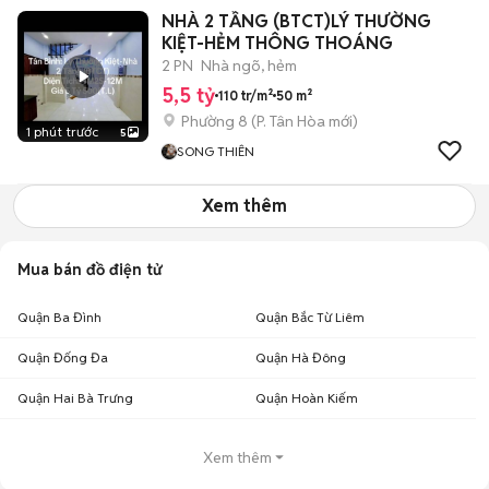
NHÀ 2 TẦNG (BTCT)LÝ THƯỜNG
KIỆT-HẺM THÔNG THOÁNG
2 PN
Nhà ngõ, hẻm
5,5 tỷ
110 tr/m²
50 m²
Phường 8
(
P. Tân Hòa
mới)
1 phút trước
5
SONG THIÊN
Xem thêm
Mua bán đồ điện tử
Quận Ba Đình
Quận Bắc Từ Liêm
Quận Đống Đa
Quận Hà Đông
Quận Hai Bà Trưng
Quận Hoàn Kiếm
Xem thêm