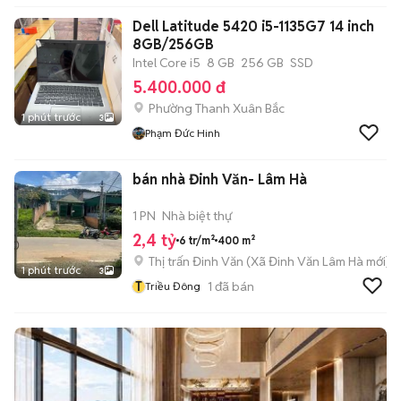
Dell Latitude 5420 i5-1135G7 14 inch
8GB/256GB
Intel Core i5
8 GB
256 GB
SSD
5.400.000 đ
Phường Thanh Xuân Bắc
1 phút trước
3
Phạm Đức Hinh
bán nhà Đinh Văn- Lâm Hà
1 PN
Nhà biệt thự
2,4 tỷ
6 tr/m²
400 m²
Thị trấn Đinh Văn
(
Xã Đinh Văn Lâm Hà
mới)
1 phút trước
3
T
1
đã bán
Triều Đông