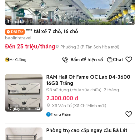
Tin nổi bật
3
*** tài xế 7 chỗ, 16 chỗ
baolinhtravel
Đến 25 triệu/tháng
Phường 2
(
P. Tân Sơn Hòa
mới)
M
Bấm để hiện số
Chat
Mr Cường
RAM Hall Of Fame OC Lab D4-3600
16GB Trắng
Đã sử dụng (chưa sửa chữa)
2 tháng
2.300.000 đ
Xã Văn Tố
(
Xã Chí Minh
mới)
37 giây trước
1
Trung Phạm
Phòng trọ cao cấp ngay cầu Bà Lát