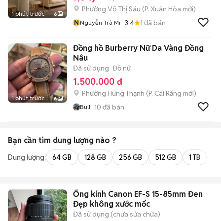
Phường Võ Thị Sáu
(
P. Xuân Hòa
mới)
1 phút trước
6
N
3.4
1
đã bán
Nguyễn Trà Mi
Đồng hồ Burberry Nữ Da Vàng Đồng
Nâu
Đã sử dụng
Đồ nữ
1.500.000 đ
Phường Hưng Thạnh
(
P. Cái Răng
mới)
1 phút trước
6
10
đã bán
Bull
Bạn cần tìm
dung lượng
nào ?
Dung lượng:
64 GB
128 GB
256 GB
512 GB
1 TB
2 
Ống kính Canon EF-S 15-85mm Đen
Đẹp không xước mốc
Đã sử dụng (chưa sửa chữa)