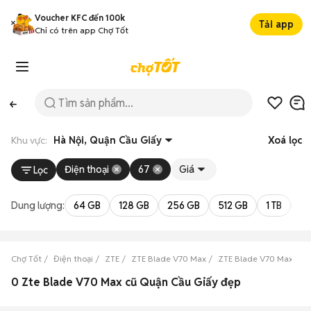
Voucher KFC đến 100k
Tải app
Chỉ có trên app Chợ Tốt
Khu vực:
Hà Nội, Quận Cầu Giấy
Xoá lọc
Điện thoại
67
Giá
Lọc
Dung lượng:
64 GB
128 GB
256 GB
512 GB
1 TB
2 
Chợ Tốt
Điện thoại
ZTE
ZTE Blade V70 Max
ZTE Blade V70 Max Hà 
0 Zte Blade V70 Max cũ Quận Cầu Giấy đẹp