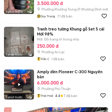
3.500.000 đ
Phường Khương Trung
(
P. Khương Đình
mới)
1 phút trước
5
D
71
đã bán
Duy Trung
Tranh treo tường Khung gỗ Set 5 cái
Mới 98%
Mới
Đồ trang trí trong nhà
250.000 đ
Phường An Lạc
1 phút trước
1
T
1
đã bán
Trần C
Amply đèn Pioneer C-300 Nguyên
bản
6.000.000 đ
Phường Phú Thuận
T
4.4
7
đã bán
Thái Hoà
1 phút trước
6