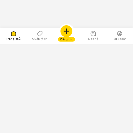
Trang chủ
Quản lý tin
Liên hệ
Tài khoản
Đăng tin
109.000 Bình chọn
Tải ứng dụng Chợ Tốt
Về Chợ Tốt
Quy chế sàn
Chính sách bảo mật
Giải quyết tranh chấp
CÔNG TY TNHH CHỢ TỐT - Người đại diện theo pháp luật:
Nguyễn Trọng Tấn; GPDKKD: 0312120782 do Sở KH & ĐT TP.HCM cấp ngày