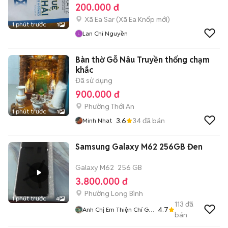
200.000 đ
Xã Ea Sar
(
Xã Ea Knốp
mới)
1 phút trước
1
Lan Chi Nguyền
Bàn thờ Gỗ Nâu Truyền thống chạm
khắc
Đã sử dụng
900.000 đ
Phường Thới An
1 phút trước
1
3.6
34
đã bán
Minh Nhat
Samsung Galaxy M62 256GB Đen
Galaxy M62
256 GB
3.800.000 đ
Phường Long Bình
1 phút trước
4
113
đã
4.7
Anh Chị Em Thiện Chí Gọi
bán
Điện Không Tiếp Tin
Nhắn Thông Cảm