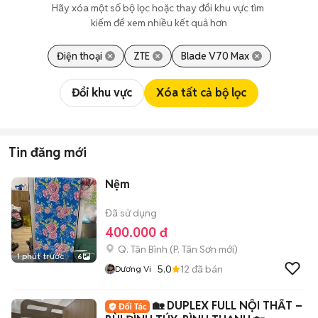
Hãy xóa một số bộ lọc hoặc thay đổi khu vực tìm 
kiếm để xem nhiều kết quả hơn
Điện thoại
ZTE
Blade V70 Max
Đổi khu vực
Xóa tất cả bộ lọc
Tin đăng mới
Nệm
Đã sử dụng
400.000 đ
Q. Tân Bình
(
P. Tân Sơn
mới)
1 phút trước
6
5.0
12
đã bán
Dương Vi
🏡 DUPLEX FULL NỘI THẤT –