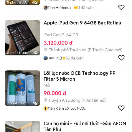
5 phút trước
6
1
đã bán
Tình Hifriendz
Apple iPad Gen 9 64GB Bạc Retina
iPad Gen 9
64 GB
3.120.000 đ
Thành phố Thuận An
(
P. Thuận Giao
mới)
6 phút trước
3
4.3
18
đã bán
Bảo
Lõi lọc nước OCB Technology PP
Filter 5 Micron
Mới
90.000 đ
Huyện An Dương
(
P. An Hải
mới)
7 phút trước
1
T
Tiến Kiểm Lõi Lọc Nước
Căn hộ mini - Full nội thất -Gần AEON
Tân Phú