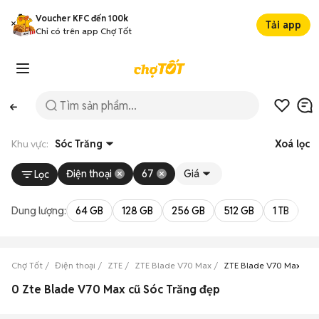
Voucher KFC đến 100k
Tải app
Chỉ có trên app Chợ Tốt
Khu vực:
Sóc Trăng
Xoá lọc
Điện thoại
67
Giá
Lọc
Dung lượng:
64 GB
128 GB
256 GB
512 GB
1 TB
2 
Chợ Tốt
Điện thoại
ZTE
ZTE Blade V70 Max
ZTE Blade V70 Max Sóc
0 Zte Blade V70 Max cũ Sóc Trăng đẹp