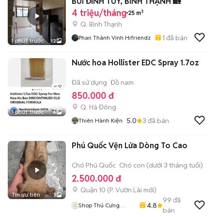
BÙI ĐÌNH TÚY, BÌNH THẠNH 🏡
4 triệu/tháng
25 m²
Q. Bình Thạnh
1
đã bán
Phan Thành Vinh Hifriendz
1 phút trước
12
Nước hoa Hollister EDC Spray 1.7oz
Đã sử dụng
Đồ nam
850.000 đ
Q. Hà Đông
1 phút trước
6
5.0
3
đã bán
Thiên Hành Kiện
Phú Quốc Vện Lửa Dòng To Cao
Chó Phú Quốc
Chó con (dưới 3 tháng tuổi)
2.500.000 đ
Quận 10
(
P. Vườn Lài
mới)
Tin ưu tiên
3
99
đã
4.8
Shop Thú Cưng
bán
PenTa