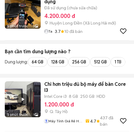
dụng
Đã sử dụng (chưa sửa chữa)
4.200.000 đ
Huyện Long Điền
(
Xã Long Hải
mới)
5 phút trước
3
3.7
10
đã bán
Ta
Bạn cần tìm
dung lượng
nào ?
Dung lượng:
64 GB
128 GB
256 GB
512 GB
1 TB
2 
Chỉ hơn triệu đủ bộ máy để bàn Core
I3
Intel Core i3
8 GB
250 GB
HDD
1.200.000 đ
Q. Tây Hồ
5 phút trước
1
437
đã
4.7
Máy Tính Giá Rẻ Hà
bán
Nôi