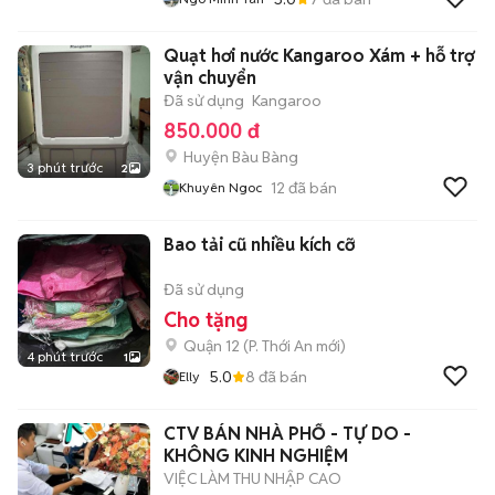
Quạt hơi nước Kangaroo Xám + hỗ trợ
vận chuyển
Đã sử dụng
Kangaroo
850.000 đ
Huyện Bàu Bàng
3 phút trước
2
12
đã bán
Khuyên Ngoc
Bao tải cũ nhiều kích cỡ
Đã sử dụng
Cho tặng
Quận 12
(
P. Thới An
mới)
4 phút trước
1
5.0
8
đã bán
Elly
CTV BÁN NHÀ PHỐ - TỰ DO -
KHÔNG KINH NGHIỆM
VIỆC LÀM THU NHẬP CAO