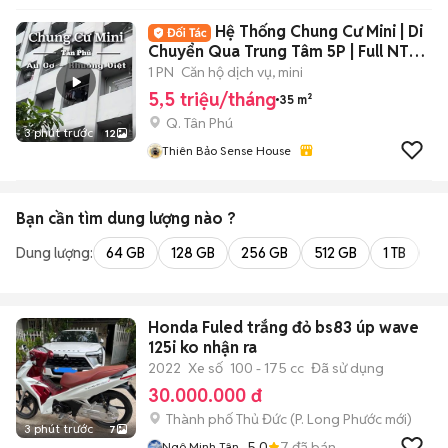
Hệ Thống Chung Cư Mini | Di
Chuyển Qua Trung Tâm 5P | Full NT
Ban Công
1 PN
Căn hộ dịch vụ, mini
5,5 triệu/tháng
35 m²
Q. Tân Phú
3 phút trước
12
Thiên Bảo Sense House
Bạn cần tìm
dung lượng
nào ?
Dung lượng:
64 GB
128 GB
256 GB
512 GB
1 TB
2 
Honda Fuled trắng đỏ bs83 úp wave
125i ko nhận ra
2022
Xe số
100 - 175 cc
Đã sử dụng
30.000.000 đ
Thành phố Thủ Đức
(
P. Long Phước
mới)
3 phút trước
7
5.0
7
đã bán
Ngô Minh Tân