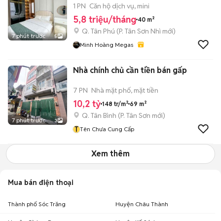
1 PN
Căn hộ dịch vụ, mini
5,8 triệu/tháng
40 m²
Q. Tân Phú
(
P. Tân Sơn Nhì
mới)
7 phút trước
5
Minh Hoàng Megas
Nhà chính chủ cần tiền bán gấp
7 PN
Nhà mặt phố, mặt tiền
10,2 tỷ
148 tr/m²
69 m²
Q. Tân Bình
(
P. Tân Sơn
mới)
7 phút trước
3
T
Tên Chưa Cung Cấp
Xem thêm
Mua bán điện thoại
Thành phố Sóc Trăng
Huyện Châu Thành