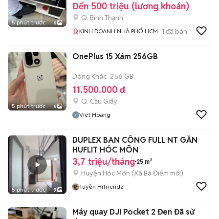
Đến 500 triệu (lương khoán)
Q. Bình Thạnh
5 phút trước
6
1
đã bán
KINH DOANH NHÀ PHỐ HCM
OnePlus 15 Xám 256GB
Dòng Khác
256 GB
11.500.000 đ
Q. Cầu Giấy
5 phút trước
6
Viet Hoang
DUPLEX BAN CÔNG FULL NT GẦN
HUFLIT HÓC MÔN
3,7 triệu/tháng
25 m²
Huyện Hóc Môn
(
Xã Bà Điểm
mới)
Tuyền Hifriendz
5 phút trước
9
Máy quay DJI Pocket 2 Đen Đã sử