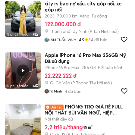
city rs bao nợ xấu. city góp nối. xe
góp nối
2023
70.000 km
Xăng
Tự động
122.000.000 đ
Thành phố Tây Ninh
(
P. Tân Ninh
mới)
5 phút trước
5
4.9
34
đã bán
LÂM TUẤN VINH
Apple iPhone 16 Pro Max 256GB Mỹ
Đã sử dụng
iPhone 16 Pro Max
256 GB
Hết bảo hành
22.222.222 đ
Q. Gò Vấp
(
P. Thông Tây Hội
mới)
5 phút trước
6
4
đã bán
Tô Minh
PHÒNG TRỌ GIÁ RẺ FULL
NỘI THẤT BÙI VĂN NGỮ, HIỆP
THÀNH
Nội thất đầy đủ
2,2 triệu/tháng
15 m²
Quận 12
(
P. Tân Thới Hiệp
mới)