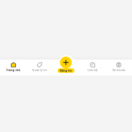
Trang chủ
Quản lý tin
Liên hệ
Tài khoản
Đăng tin
109.000 Bình chọn
Tải ứng dụng Chợ Tốt