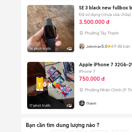
SE 3 black new fullbox 
Đã sử dụng (chưa sửa chữa)
3.500.000 đ
Phường Tây Thạnh
5.0
69
đã bán
Johntran
16 phút trước
4
Apple iPhone 7 32Gb-
iPhone 7
750.000 đ
Phường Nhân Chính
(
P. T
Thành
17 phút trước
2
Bạn cần tìm
dung lượng
nào ?