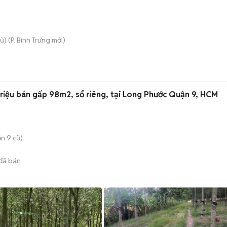
ũ)
(
P. Bình Trưng
mới)
riệu bán gấp 98m2, sổ riêng, tại Long Phước Quận 9, HCM
n 9 cũ)
đã bán