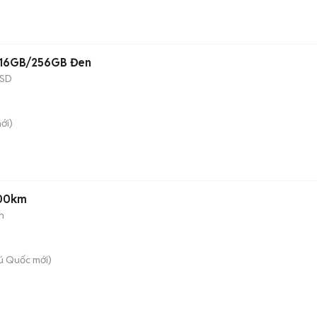
F 16GB/256GB Đen
SD
ới)
000km
n
ú Quốc
mới)