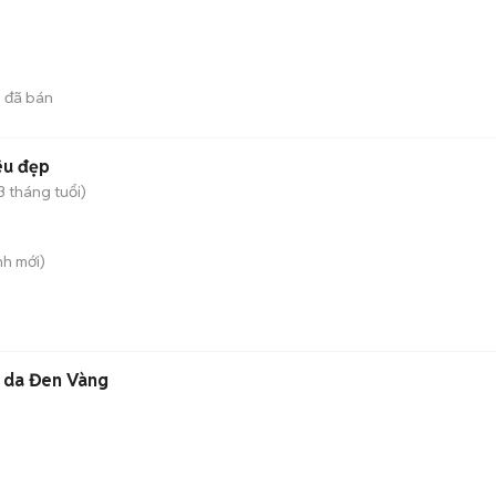
3
đã bán
êu đẹp
3 tháng tuổi)
nh
mới)
 da Đen Vàng