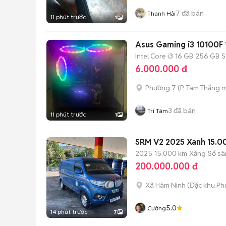
7
đã bán
Thanh Hải
11 phút trước
1
Asus Gaming i3 10100
Intel Core i3
16 GB
256 GB
S
6.000.000 đ
Phường 7
(
P. Tam Thắng
m
3
đã bán
Trí Tâm
11 phút trước
1
SRM V2 2025 Xanh 15.
2025
15.000 km
Xăng
Số sà
200.000.000 đ
Xã Hàm Ninh
(
Đặc khu Ph
5.0
Cường
14 phút trước
7