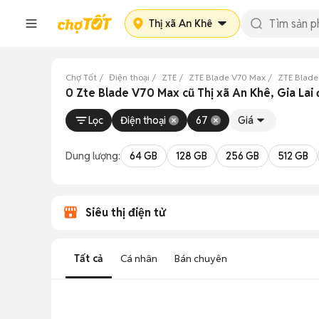
Thị xã An Khê
Chợ Tốt
Điện thoại
ZTE
ZTE Blade V70 Max
ZTE Blade
0 Zte Blade V70 Max cũ Thị xã An Khê, Gia Lai
Lọc
Điện thoại
67
Giá
Dung lượng:
64 GB
128 GB
256 GB
512 GB
Siêu thị điện tử
Tất cả
Cá nhân
Bán chuyên