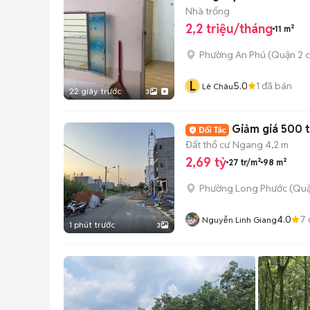
Nhà trống
2,2 triệu/tháng
11 m²
Phường An Phú (Quận 2 c
L
5.0
1
đã bán
Lê Châu
22 giây trước
3
Giảm giá 500 t
Đất thổ cư
Ngang 4,2 m
2,69 tỷ
27 tr/m²
98 m²
Phường Long Phước (Quậ
4.0
7
Nguyễn Linh Giang
1 phút trước
3