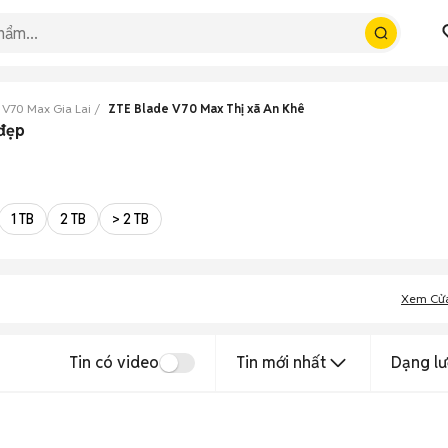
 V70 Max Gia Lai
ZTE Blade V70 Max Thị xã An Khê
 đẹp
1 TB
2 TB
> 2 TB
Xem Cử
Tin có video
Tin mới nhất
Dạng lư