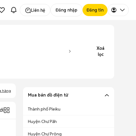
Đăng nhập
Đăng tin
Liên hệ
Xoá
lọc
a hàng
Mua bán đồ điện tử
Thành phố Pleiku
ới
Huyện Chư Păh
Huyện Chư Prông