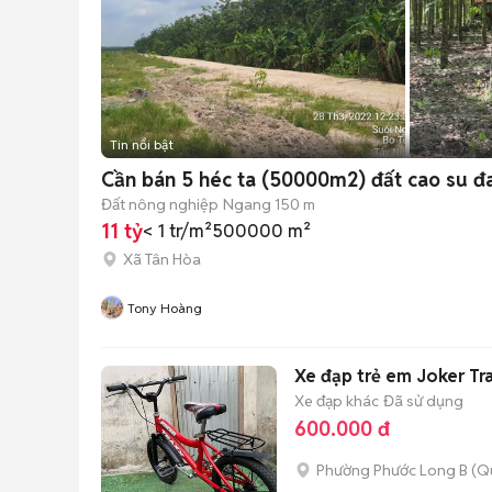
Tin nổi bật
Cần bán 5 héc ta (50000m2) đất cao su đa
Đất nông nghiệp
Ngang 150 m
11 tỷ
< 1 tr/m²
500000 m²
Xã Tân Hòa
Tony Hoàng
Xe đạp trẻ em Joker Tr
Xe đạp khác
Đã sử dụng
600.000 đ
Phường Phước Long B (Q