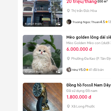
20 triệu/tháng
200 m²
Thị trấn Đức Hòa
4.5
1
Truong Ngoc Thuan
8 phút trước
6
Mèo golden lông dài si
Mèo Golden
Mèo con (dưới 
6.000.000 đ
Phường Đa Kao
(
P. Tân Đị
5.0
41
đã bán
Như Ý
10 phút trước
6
Đồng hồ Fossil Nam Dây
Đã sử dụng
Đồ nam
1.800.000 đ
Xã Long Phước