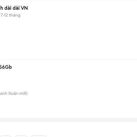
bh dài dài VN
7-12 tháng
256Gb
hanh Xuân
mới)