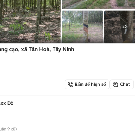
+
2
ng cạo, xã Tân Hoà, Tây Ninh
Bấm để hiện số
Chat
axx Đỏ
uận 9 cũ)