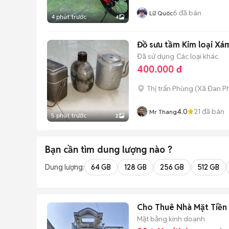
6
đã bán
Lữ Quôc
4 phút trước
4
Đồ sưu tầm Kim loại Xá
Đã sử dụng
Các loại khác
400.000 đ
Thị trấn Phùng
(
Xã Đan P
4.0
21
đã bán
Mr Thang
5 phút trước
2
Bạn cần tìm
dung lượng
nào ?
Dung lượng:
64 GB
128 GB
256 GB
512 GB
Cho Thuê Nhà Mặ
Mặt bằng kinh doanh