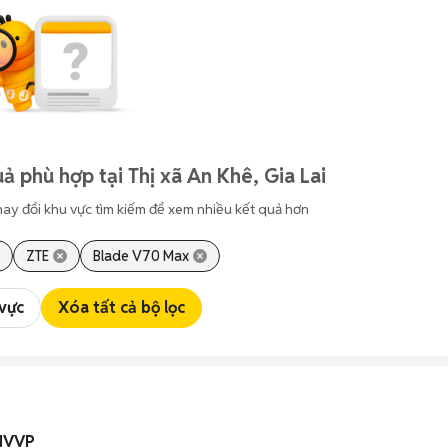
ả phù hợp tại Thị xã An Khê, Gia Lai
hay đổi khu vực tìm kiếm để xem nhiều kết quả hơn
ZTE
Blade V70 Max
 vực
Xóa tất cả bộ lọc
 NVVP