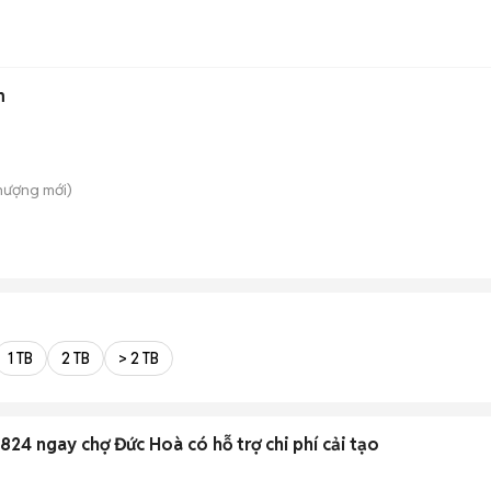
m
hượng
mới)
1 TB
2 TB
> 2 TB
t Tiền 824 ngay chợ Đức Hoà có hỗ trợ chi phí cải tạo