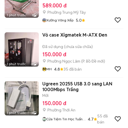
589.000 đ
Phường Trung Mỹ Tây
1 phút trước
1
5.0
Xưởng Võng Xếp
Vỏ case Xigmatek M-ATX Đen
Đã sử dụng (chưa sửa chữa)
150.000 đ
Phường Ngọc Lâm
(
P. Bồ Đề
mới)
1 phút trước
2
M
4.8
35
đã bán
MH
Ugreen 20255 USB 3.0 sang LAN
1000Mbps Trắng
Mới
150.000 đ
Phường Thới An
1 phút trước
3
55
đã
4.7
Cửa Tiệm Tin Học Tuấn
bán
Anh