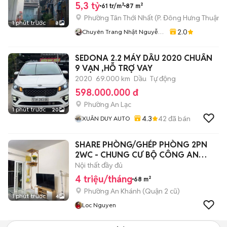
5,3 tỷ
61 tr/m²
87 m²
Phường Tân Thới Nhất
(
P. Đông Hưng Thuận
m
1 phút trước
8
2.0
Chuyên Trang Nhật Nguyễn
BDS Vạn Sưj
SEDONA 2.2 MÁY DẦU 2020 CHUẨN
9 VẠN ,HỖ TRỢ VAY
2020
69.000 km
Dầu
Tự động
598.000.000 đ
Phường An Lạc
1 phút trước
20
4.3
42
đã bán
XUÂN DUY AUTO
SHARE PHÒNG/GHÉP PHÒNG 2PN
2WC - CHUNG CƯ BỘ CÔNG AN
QUẬN 2
Nội thất đầy đủ
4 triệu/tháng
68 m²
Phường An Khánh (Quận 2 cũ)
1 phút trước
4
Loc Nguyen