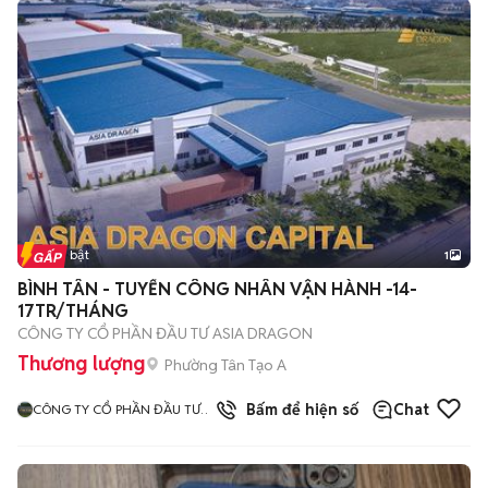
Tin nổi bật
1
BÌNH TÂN - TUYỂN CÔNG NHÂN VẬN HÀNH -14-
17TR/THÁNG
CÔNG TY CỔ PHẦN ĐẦU TƯ ASIA DRAGON
Thương lượng
Phường Tân Tạo A
Bấm để hiện số
Chat
CÔNG TY CỔ PHẦN ĐẦU TƯ
ASIA DRAGON