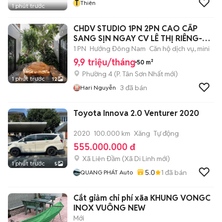
T
Thiên
1 phút trước
CHDV STUDIO 1PN 2PN CAO CẤP
SANG SỊN NGAY CV LÊ THỊ RIÊNG-
CMT8
1 PN
Hướng Đông Nam
Căn hộ dịch vụ, mini
9,9 triệu/tháng
50 m²
Phường 4
(
P. Tân Sơn Nhất
mới)
1 phút trước
12
3
đã bán
Hari Nguyễn
Toyota Innova 2.0 Venturer 2020
2020
100.000 km
Xăng
Tự động
555.000.000 đ
Xã Liên Đầm
(
Xã Di Linh
mới)
1 phút trước
5
5.0
1
đã bán
QUANG PHÁT Auto
Cắt giảm chi phí xãa KHUNG VONGC
INOX VUÔNG NEW
Mới