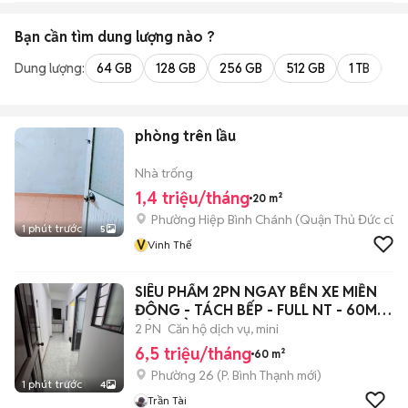
Bạn cần tìm
dung lượng
nào ?
Dung lượng:
64 GB
128 GB
256 GB
512 GB
1 TB
2 
phòng trên lầu
Nhà trống
1,4 triệu/tháng
20 m²
Phường Hiệp Bình Chánh (Quận Thủ Đức cũ)
1 phút trước
5
V
Vinh Thế
SIÊU PHẨM 2PN NGAY BẾN XE MIỀN
ĐÔNG - TÁCH BẾP - FULL NT - 60M2-
CỬA SỔ
2 PN
Căn hộ dịch vụ, mini
6,5 triệu/tháng
60 m²
Phường 26
(
P. Bình Thạnh
mới)
1 phút trước
4
Trần Tài