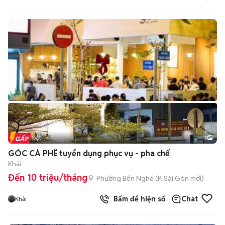
Tin nổi bật
3
GÓC CÀ PHÊ tuyển dụng phục vụ - pha chế
Khải
Đến 10 triệu/tháng
Phường Bến Nghé
(
P. Sài Gòn
mới)
Bấm để hiện số
Chat
Khải