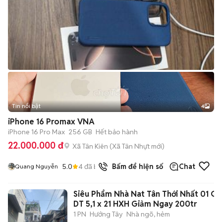
Tin nổi bật
4
iPhone 16 Promax VNA
iPhone 16 Pro Max
256 GB
Hết bảo hành
22.000.000 đ
Xã Tân Kiên
(
Xã Tân Nhựt
mới)
5.0
4
đã bán
Bấm để hiện số
Chat
Quang Nguyễn
Siêu Phẩm Nhà Nat Tân Thới Nhất 01 Q1
DT 5,1 x 21 HXH Giảm Ngay 200tr
1 PN
Hướng Tây
Nhà ngõ, hẻm