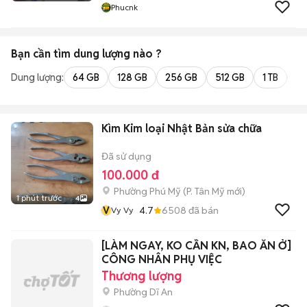
Phucnk
Bạn cần tìm
dung lượng
nào ?
Dung lượng:
64 GB
128 GB
256 GB
512 GB
1 TB
2 
Kìm Kim loại Nhật Bản sửa chữa
Đã sử dụng
100.000 đ
Phường Phú Mỹ
(
P. Tân Mỹ
mới)
1 phút trước
4
V
4.7
6508
đã bán
Vy Vy
[LÀM NGAY, KO CẦN KN, BAO ĂN Ở]
CÔNG NHÂN PHỤ VIỆC
Thương lượng
Phường Dĩ An