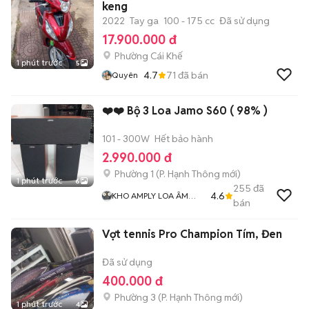
keng
2022
Tay ga
100 - 175 cc
Đã sử dụng
17.900.000 đ
Phường Cái Khế
1 phút trước
5
4.7
71
đã bán
Quyên
❤️❤️ Bộ 3 Loa Jamo S60 ( 98% )
101 - 300W
Hết bảo hành
2.990.000 đ
Phường 1
(
P. Hạnh Thông
mới)
1 phút trước
6
255
đã
4.6
KHO AMPLY LOA ÂM
bán
THANH BÃI XỊN GIÁ RẺ
MR THẮNG
Vợt tennis Pro Champion Tím, Đen
Đã sử dụng
400.000 đ
Phường 3
(
P. Hạnh Thông
mới)
1 phút trước
4