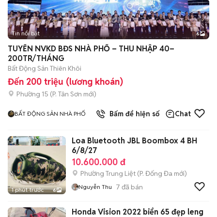
Tin nổi bật
6
+
2
TUYỂN NVKD BĐS NHÀ PHỐ – THU NHẬP 40–
200TR/THÁNG
Bất Động Sản Thiên Khôi
Đến 200 triệu (lương khoán)
Phường 15
(
P. Tân Sơn
mới)
Bấm để hiện số
Chat
BẤT ĐỘNG SẢN NHÀ PHỐ
Loa Bluetooth JBL Boombox 4 BH
6/8/27
10.600.000 đ
Phường Trung Liệt
(
P. Đống Đa
mới)
7
đã bán
Nguyễn Thu
1 phút trước
6
Honda Vision 2022 biển 65 đẹp leng