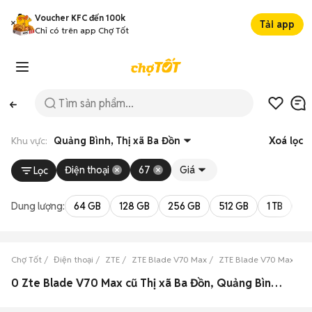
Voucher KFC đến 100k
Tải app
Chỉ có trên app Chợ Tốt
Khu vực:
Quảng Bình, Thị xã Ba Đồn
Xoá lọc
Điện thoại
67
Giá
Lọc
Dung lượng:
64 GB
128 GB
256 GB
512 GB
1 TB
2 
Chợ Tốt
Điện thoại
ZTE
ZTE Blade V70 Max
ZTE Blade V70 Max Quả
0 Zte Blade V70 Max cũ Thị xã Ba Đồn, Quảng Bình đẹp