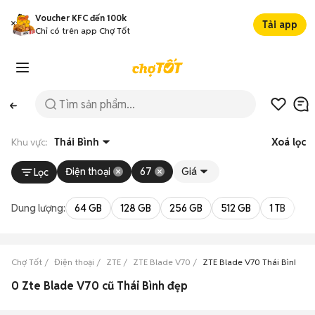
Voucher KFC đến 100k
Tải app
Chỉ có trên app Chợ Tốt
Khu vực:
Thái Bình
Xoá lọc
Điện thoại
67
Giá
Lọc
Dung lượng:
64 GB
128 GB
256 GB
512 GB
1 TB
2 
Chợ Tốt
Điện thoại
ZTE
ZTE Blade V70
ZTE Blade V70 Thái Bình
0 Zte Blade V70 cũ Thái Bình đẹp