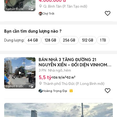
4.000.000 đ
Q. Bình Tân
(
P. Tân Tạo
mới)
1 phút trước
6
Chợ Trời
Bạn cần tìm
dung lượng
nào ?
Dung lượng:
64 GB
128 GB
256 GB
512 GB
1 TB
2 
BÁN NHÀ 3 TẦNG ĐƯỜNG 21
NGUYỄN XIỂN – ĐỐI DIỆN VINHOMES
- GIÁ 5,5 TỶ
3 PN
Nhà ngõ, hẻm
5,5 tỷ
106 tr/m²
52 m²
Thành phố Thủ Đức
(
P. Long Bình
mới)
1 phút trước
7
Hoàng Trọng Đại