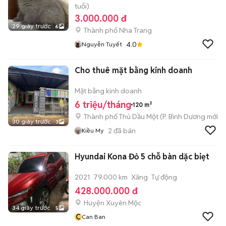
tuổi)
3.000.000 đ
29 giây trước
6
Thành phố Nha Trang
4.0
Nguyễn Tuyết
Cho thuê mặt bằng kinh doanh
Mặt bằng kinh doanh
6 triệu/tháng
120 m²
Thành phố Thủ Dầu Một
(
P. Bình Dương
mới)
30 giây trước
3
2
đã bán
Kiều My
Hyundai Kona Đỏ 5 chỗ bàn dặc biẹt
2021
79.000 km
Xăng
Tự động
428.000.000 đ
Huyện Xuyên Mộc
34 giây trước
5
C
Can Ban