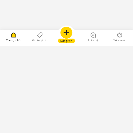
Trang chủ
Quản lý tin
Liên hệ
Tài khoản
Đăng tin
109.000 Bình chọn
Tải ứng dụng Chợ Tốt
Về Chợ Tốt
Quy chế sàn
Chính sách bảo mật
Giải quyết tranh chấp
CÔNG TY TNHH CHỢ TỐT - Người đại diện theo pháp luật:
Nguyễn Trọng Tấn; GPDKKD: 0312120782 do Sở KH & ĐT TP.HCM cấp ngày