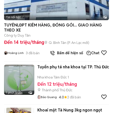
Tin nổi bật
1
TUYỂNLĐPT KIỂM HÀNG, ĐÓNG GÓI... GIAO HÀNG
THEO XE
Công ty Duy Tân
Đến 14 triệu/tháng
Q. Bình Tân
(
P. An Lạc
mới)
3
đã bán
Bấm để hiện số
Chat
Hoàng Linh
Tuyển phụ tá nha khoa tại TP. Thủ Đức
Nha khoa Tâm Đức 1
Đến 12 triệu/tháng
Thành phố Thủ Đức
1 phút trước
1
4.0
2
đã bán
Bảo Quang
Khoai mật Tà Nung 3kg ngon ngọt