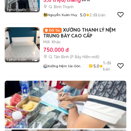
Q. Bình Thạnh
1 phút trước
12
N
5.0
2
đã bán
Nguyễn Xuân Huy
XƯỞNG THANH LÝ NỆM
TRUNG BÀY CAO CẤP
Mới
Khác
750.000 đ
Q. Tân Bình
(
P. Bảy Hiền
mới)
1 phút trước
2
5
đã
5.0
Xưởng Nệm Sài Gòn
bán
Bình Tân