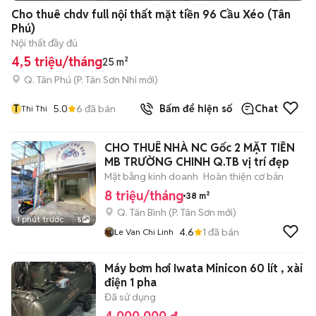
Cho thuê chdv full nội thất mặt tiền 96 Cầu Xéo (Tân
Phú)
Nội thất đầy đủ
4,5 triệu/tháng
25 m²
Q. Tân Phú
(
P. Tân Sơn Nhì
mới)
T
5.0
6
đã bán
Bấm để hiện số
Chat
Thi Thi
CHO THUÊ NHÀ NC Gốc 2 MẶT TIỀN
MB TRƯỜNG CHINH Q.TB vị trí đẹp
Mặt bằng kinh doanh
Hoàn thiện cơ bản
8 triệu/tháng
38 m²
Q. Tân Bình
(
P. Tân Sơn
mới)
1 phút trước
5
4.6
1
đã bán
Le Van Chi Linh
Máy bơm hơi Iwata Minicon 60 lít , xài
điện 1 pha
Đã sử dụng