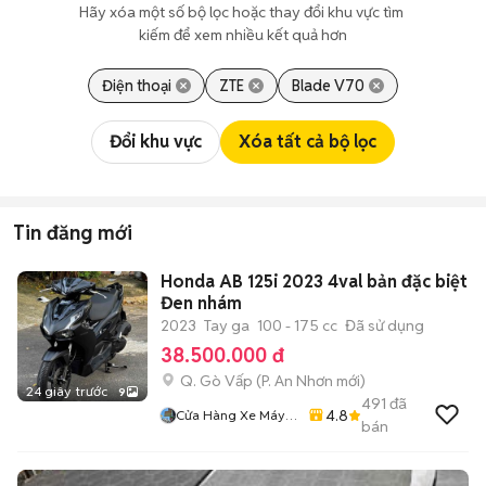
Hãy xóa một số bộ lọc hoặc thay đổi khu vực tìm 
kiếm để xem nhiều kết quả hơn
Điện thoại
ZTE
Blade V70
Đổi khu vực
Xóa tất cả bộ lọc
Tin đăng mới
Honda AB 125i 2023 4val bản đặc biệt
Đen nhám
2023
Tay ga
100 - 175 cc
Đã sử dụng
38.500.000 đ
Q. Gò Vấp
(
P. An Nhơn
mới)
24 giây trước
9
491
đã
4.8
Cửa Hàng Xe Máy
bán
86