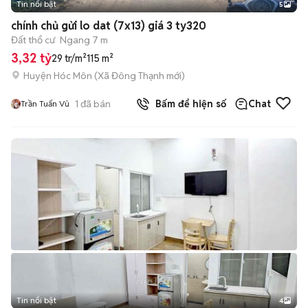
Tin nổi bật
5
chính chủ gửi lo dat (7x13) giá 3 ty320
Đất thổ cư
Ngang 7 m
3,32 tỷ
29 tr/m²
115 m²
Huyện Hóc Môn
(
Xã Đông Thạnh
mới)
1
đã bán
Bấm để hiện số
Chat
Trần Tuấn Vủ
Tin nổi bật
4