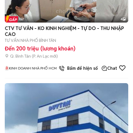
Tin nổi bật
4
CTV TƯ VẤN - KO KINH NGHIỆM - TỰ DO - THU NHẬP
CAO
TƯ VẤN NHÀ PHỐ BÌNH TÂN
Đến 200 triệu (lương khoán)
Q. Bình Tân
(
P. An Lạc
mới)
1
đã bán
Bấm để hiện số
Chat
KINH DOANH NHÀ PHỐ HCM