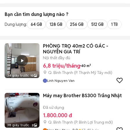
Bạn cần tìm
dung lượng
nào ?
Dung lượng:
64 GB
128 GB
256 GB
512 GB
1 TB
2 
PHÒNG TRỌ 40m2 CÓ GÁC -
NGUYỄN GIA TRÍ
Nội thất đầy đủ
6,8 triệu/tháng
40 m²
Q. Bình Thạnh
(
P. Thạnh Mỹ Tây
mới)
34 giây trước
10
Linh Nguyen Van
Máy may Brother BS300 Trắng Nhật
Đã sử dụng
1.800.000 đ
Q. Bình Thạnh
(
P. Bình Lợi Trung
mới)
38 giây trước
2