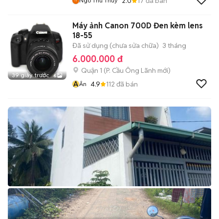
2.0
17
đã bán
Ngo Thu Thuy
Máy ảnh Canon 700D Đen kèm lens
18-55
Đã sử dụng (chưa sửa chữa)
3 tháng
6.000.000 đ
Quận 1
(
P. Cầu Ông Lãnh
mới)
39 giây trước
6
Â
4.9
112
đã bán
Ân