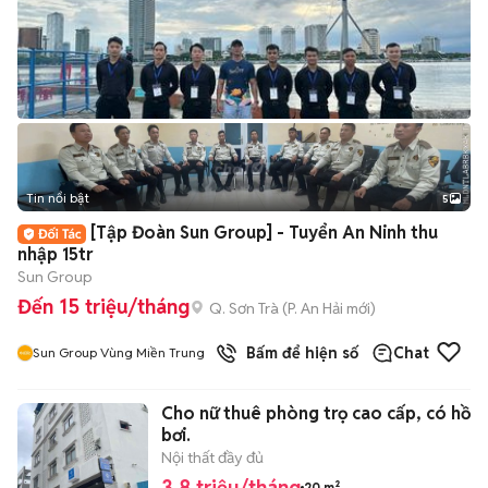
Tin nổi bật
5
[Tập Đoàn Sun Group] - Tuyển An Ninh thu
nhập 15tr
Sun Group
Đến 15 triệu/tháng
Q. Sơn Trà
(
P. An Hải
mới)
Bấm để hiện số
Chat
Sun Group Vùng Miền Trung
Cho nữ thuê phòng trọ cao cấp, có hồ
bơi.
Nội thất đầy đủ
3,8 triệu/tháng
20 m²