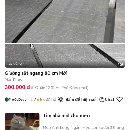
Tin nổi bật
5
Giường sắt ngang 80 cm Mới
Mới
Khác
300.000 đ
Quận 12
(
P. An Phú Đông
mới)
4.7
54
đã bán
Bấm để hiện số
Chat
TreCoDecor
Tìm nhà mới cho mèo
Mèo Anh Lông Ngắn
Mèo con (dưới 3 tháng