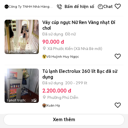
9
đã bán
Bấm để hiện số
Chat
Công Ty TNHH Nhà Hàng
Hàn Quốc Meat And Meet
Váy cúp ngực Nữ Ren Vàng nhạt Đi
chơi
Đã sử dụng
Đồ nữ
90.000 đ
Xã Phước Kiển
(
Xã Nhà Bè
mới)
1 phút trước
1
V
Võ Huỳnh Huy Ngọc
Tủ lạnh Electrolux 260 lít Bạc đã sử
dụng
Đã sử dụng
200 - 299 lít
2.200.000 đ
Phường Phú Diễn
1 phút trước
2
Xuân Hạ
Xem thêm