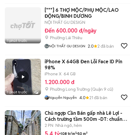
[***] 6 THỢ MỘC/PHỤ MỘC/LAO
ĐỘNG/BINH DƯƠNG
NỘI THẤT GU DESIGN
Đến 600.000 đ/ngày
Phường Lái Thiêu
1 phút trước
2.0
2
đã bán
NỘI THẤT GU DESIGN
iPhone X 64GB Đen Lỗi Face ID Pin
98%
iPhone X
64 GB
1.200.000 đ
Phường Long Trường (Quận 9 cũ)
1 phút trước
3
4.0
21
đã bán
Nguyễn Nguyễn
Chủ ngợp Cần Bán gấp nhà Lê Lợi -
Cách trường tầm 500m -DT: chuẩn
50m2
2 PN
Nhà ngõ, hẻm
5,4 tỷ
108 tr/m²
50 m²