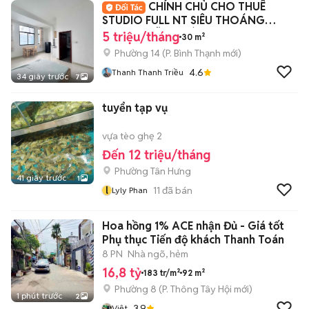
CHÍNH CHỦ CHO THUÊ
STUDIO FULL NT SIÊU THOÁNG
NGAY NGÃ TƯ HÀNG XANH
5 triệu/tháng
30 m²
Phường 14
(
P. Bình Thạnh
mới)
4.6
Thanh Thanh Triều
34 giây trước
7
tuyển tạp vụ
vựa tèo ghẹ 2
Đến 12 triệu/tháng
Phường Tân Hưng
41 giây trước
1
l
11
đã bán
Lyly Phan
Hoa hồng 1% ACE nhận Đủ - Giá tốt
Phụ thục Tiến độ khách Thanh Toán
8 PN
Nhà ngõ, hẻm
16,8 tỷ
183 tr/m²
92 m²
Phường 8
(
P. Thông Tây Hội
mới)
1 phút trước
2
3.9
Việt