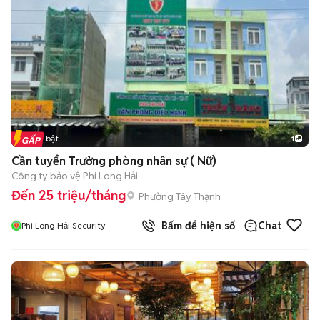
Tin nổi bật
1
Cần tuyển Trưởng phòng nhân sự ( Nữ)
Công ty bảo vệ Phi Long Hải
Đến 25 triệu/tháng
Phường Tây Thạnh
Bấm để hiện số
Chat
Phi Long Hải Security