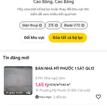
Cao Bằng, Cao Bằng
Hãy xóa một số bộ lọc hoặc thay đổi khu vực tìm 
kiếm để xem nhiều kết quả hơn
Điện thoại
ZTE
Blade V70
Đổi khu vực
Xóa tất cả bộ lọc
Tin đăng mới
BÁN NHÀ MỸ PHƯỚC 1 SÁT QL13
8 PN
Nhà ngõ, hẻm
1,65 tỷ
12 tr/m²
143 m²
Phường Mỹ Phước
(
P. Bến Cát
mới)
31 giây trước
8
2
đã bán
Hieu Ngo