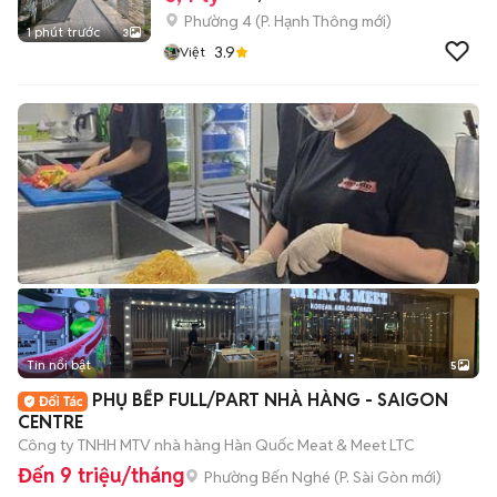
Phường 4
(
P. Hạnh Thông
mới)
1 phút trước
3
3.9
Việt
Tin nổi bật
5
PHỤ BẾP FULL/PART NHÀ HÀNG - SAIGON
CENTRE
Công ty TNHH MTV nhà hàng Hàn Quốc Meat & Meet LTC
Đến 9 triệu/tháng
Phường Bến Nghé
(
P. Sài Gòn
mới)