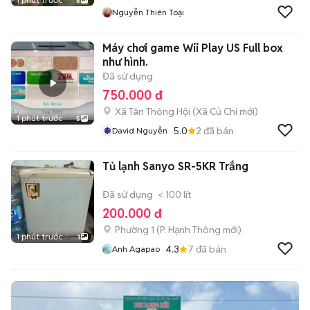
5
Nguyễn Thiên Toại
Máy chơi game Wii Play US Full box
như hình.
Đã sử dụng
750.000 đ
Xã Tân Thông Hội
(
Xã Củ Chi
mới)
1 phút trước
5
5.0
2
đã bán
David Nguyễn
Tủ lạnh Sanyo SR-5KR Trắng
Đã sử dụng
< 100 lít
200.000 đ
Phường 1
(
P. Hạnh Thông
mới)
1 phút trước
1
4.3
7
đã bán
Anh Agapao