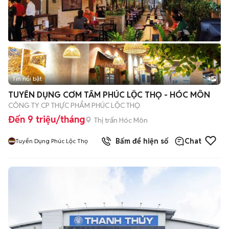
Tin nổi bật
4
TUYỂN DỤNG CƠM TẤM PHÚC LỘC THỌ - HÓC MÔN
CÔNG TY CP THỰC PHẨM PHÚC LỘC THỌ
Đến 9 triệu/tháng
Thị trấn Hóc Môn
Bấm để hiện số
Chat
Tuyển Dụng Phúc Lộc Thọ