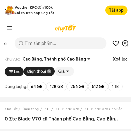
Voucher KFC đến 100k
Tải app
Chỉ có trên app Chợ Tốt
Khu vực:
Cao Bằng, Thành phố Cao Bằng
Xoá lọc
Điện thoại
Giá
Lọc
Dung lượng:
64 GB
128 GB
256 GB
512 GB
1 TB
2 
Chợ Tốt
Điện thoại
ZTE
ZTE Blade V70
ZTE Blade V70 Cao Bằng
0 Zte Blade V70 cũ Thành phố Cao Bằng, Cao Bằng đẹp