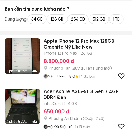
Bạn cần tìm
dung lượng
nào ?
Dung lượng:
64 GB
128 GB
256 GB
512 GB
1 TB
2 
Apple iPhone 12 Pro Max 128GB
Graphite Mỹ Like New
iPhone 12 Pro Max
128 GB
8.800.000 đ
Phường Tân Quy
(
P. Tân Hưng
mới)
1 phút trước
4
5.0
14
đã bán
Mạnh Hùng
Acer Aspire A315-51 i3 Gen 7 4GB
DDR4 Đen
Intel Core i3
4 GB
650.000 đ
Phường An Khánh (Quận 2 cũ)
1 phút trước
5
1
đã bán
Hội Đồ Điện Tử