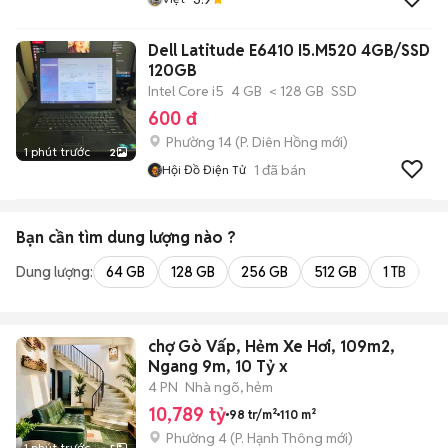
Dell Latitude E6410 I5.M520 4GB/SSD
120GB
Intel Core i5
4 GB
< 128 GB
SSD
600 đ
Phường 14
(
P. Diên Hồng
mới)
1 phút trước
2
1
đã bán
Hội Đồ Điện Tử
Bạn cần tìm
dung lượng
nào ?
Dung lượng:
64 GB
128 GB
256 GB
512 GB
1 TB
2 
chợ Gò Vấp, Hẻm Xe Hơi, 109m2,
Ngang 9m, 10 Tỷ x
4 PN
Nhà ngõ, hẻm
10,789 tỷ
98 tr/m²
110 m²
Phường 4
(
P. Hạnh Thông
mới)
1 phút trước