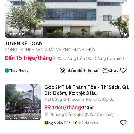
Tin nổi bật
1
TUYỂN KẾ TOÁN
CÔNG TY TNHH SẢN XUẤT VÀ XNK THANH THỦY
Đến 15 triệu/tháng
Xã Dương Liễu
(
Xã Dương Hòa
mới)
Bấm để hiện số
Chat
Thao Phung
Góc 2MT Lê Thánh Tôn - Thi Sách, Q1.
Dt: 13x5m, Kc: trệt 3 lầu
Mặt bằng kinh doanh
Nội thất đầy đủ
99 triệu/tháng
240 m²
Phường Bến Nghé
(
P. Sài Gòn
mới)
1 phút trước
3
N
1.0
2
đã bán
Ngô Văn Đức