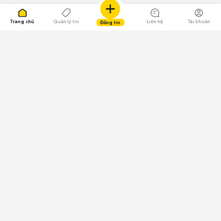
Trang chủ
Quản lý tin
Liên hệ
Tài khoản
Đăng tin
109.000 Bình chọn
Tải ứng dụng Chợ Tốt
Về Chợ Tốt
Quy chế sàn
Chính sách bảo mật
Giải quyết tranh chấp
CÔNG TY TNHH CHỢ TỐT - Người đại diện theo pháp luật:
Nguyễn Trọng Tấn; GPDKKD: 0312120782 do Sở KH & ĐT TP.HCM cấp ngày
11/01/2013;
GPMXH: 185/GP-BTTTT do Bộ Thông tin và Truyền thông
cấp ngày 09/07/2024 - Chịu trách nhiệm
nội dung: Trần Hoàng Ly.
Chính sách sử dụng
Địa chỉ: Tầng 18, Toà nhà UOA, Số 6 đường Tân Trào, Phường Tân Mỹ,