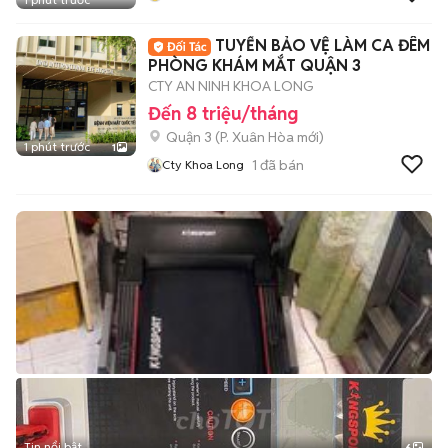
TUYỂN BẢO VỆ LÀM CA ĐÊM
PHÒNG KHÁM MẮT QUẬN 3
CTY AN NINH KHOA LONG
Đến 8 triệu/tháng
Quận 3
(
P. Xuân Hòa
mới)
1 phút trước
1
1
đã bán
Cty Khoa Long
Tin nổi bật
6