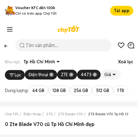
Voucher KFC đến 100k
Tải app
Chỉ có trên app Chợ Tốt
Khu vực:
Tp Hồ Chí Minh
Xoá lọc
Điện thoại
ZTE
4473
Giá
Lọc
Dung lượng:
64 GB
128 GB
256 GB
512 GB
1 TB
2 
Chợ Tốt
Điện thoại
ZTE
ZTE Blade V70
ZTE Blade V70 Tp Hồ Chí Mi
0 Zte Blade V70 cũ Tp Hồ Chí Minh đẹp