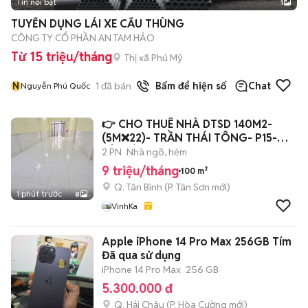
Tin nổi bật
1
TUYỂN DỤNG LÁI XE CẨU THÙNG
CÔNG TY CỔ PHẦN AN TAM HẢO
Từ 15 triệu/tháng
Thị xã Phú Mỹ
N
1
đã bán
Bấm để hiện số
Chat
Nguyễn Phú Quốc
👉 CHO THUÊ NHÀ DTSD 140M2-
(5M❌22)- TRẦN THÁI TÔNG- P15-
TÂN BÌNH.
2 PN
Nhà ngõ, hẻm
9 triệu/tháng
100 m²
Q. Tân Bình
(
P. Tân Sơn
mới)
1 phút trước
8
VinhKa
Apple iPhone 14 Pro Max 256GB Tím
Đã qua sử dụng
iPhone 14 Pro Max
256 GB
5.300.000 đ
Q. Hải Châu
(
P. Hòa Cường
mới)