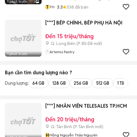
1 phút trước
3
T
3.3
338
đã bán
TH
[***] BẾP CHÍNH, BẾP PHỤ HÀ NỘI
Đến 15 triệu/tháng
Q. Long Biên
(
P. Bồ Đề
mới)
Artemis Pastry
1 phút trước
Bạn cần tìm
dung lượng
nào ?
Dung lượng:
64 GB
128 GB
256 GB
512 GB
1 TB
2 
[***] NHÂN VIÊN TELESALES TP.HCM
Đến 20 triệu/tháng
Q. Tân Bình
(
P. Tân Bình
mới)
H
Hồng Nguyễn Thảo Nguyên
1 phút trước