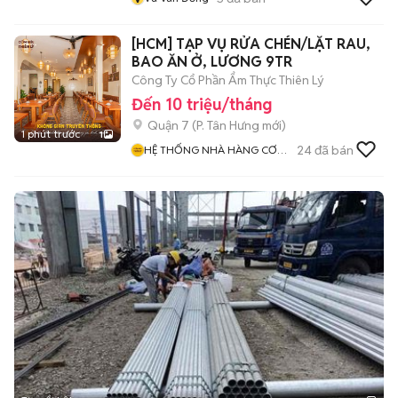
[HCM] TẠP VỤ RỬA CHÉN/LẶT RAU,
BAO ĂN Ở, LƯƠNG 9TR
Công Ty Cổ Phần Ẩm Thực Thiên Lý
Đến 10 triệu/tháng
Quận 7
(
P. Tân Hưng
mới)
1 phút trước
1
24
đã bán
HỆ THỐNG NHÀ HÀNG CƠM
NIÊU THIÊN LÝ