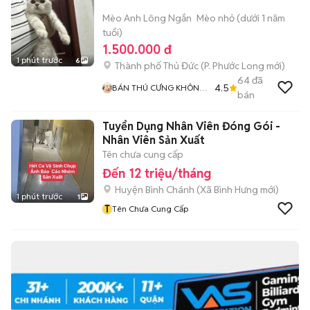
Mèo Anh Lông Ngắn
Mèo nhỏ (dưới 1 năm
tuổi)
1.500.000 đ
1 phút trước
6
Thành phố Thủ Đức
(
P. Phước Long
mới)
64
đã
4.5
BÁN THÚ CƯNG KHÔNG
bán
ĐĂNG ẢNH LỪA ĐẢO
Tuyển Dụng Nhân Viên Đóng Gói -
Nhân Viên Sản Xuất
Tên chưa cung cấp
Đến 12 triệu/tháng
Huyện Bình Chánh
(
Xã Bình Hưng
mới)
1 phút trước
1
T
Tên Chưa Cung Cấp