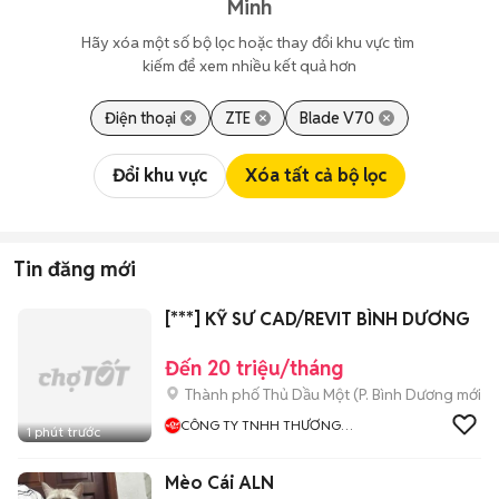
Minh
Hãy xóa một số bộ lọc hoặc thay đổi khu vực tìm 
kiếm để xem nhiều kết quả hơn
Điện thoại
ZTE
Blade V70
Đổi khu vực
Xóa tất cả bộ lọc
Tin đăng mới
[***] KỸ SƯ CAD/REVIT BÌNH DƯƠNG
Đến 20 triệu/tháng
Thành phố Thủ Dầu Một
(
P. Bình Dương
mới)
CÔNG TY TNHH THƯƠNG
1 phút trước
MẠI ĐIỆN TỬ WOWBUY
Mèo Cái ALN