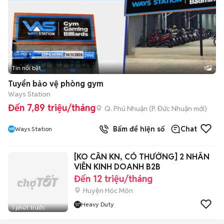
Tin nổi bật
1
Tuyển bảo vệ phòng gym
Ways Station
Đến 7,89 triệu/tháng
Q. Phú Nhuận
(
P. Đức Nhuận
mới)
Bấm để hiện số
Chat
Ways Station
[KO CẦN KN, CÓ THƯỞNG] 2 NHÂN
VIÊN KINH DOANH B2B
Đến 12 triệu/tháng
Huyện Hóc Môn
Heavy Duty
1 phút trước