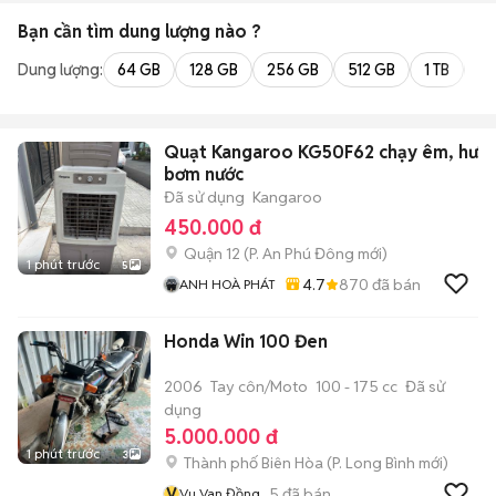
Bạn cần tìm
dung lượng
nào ?
Dung lượng:
64 GB
128 GB
256 GB
512 GB
1 TB
2 
Quạt Kangaroo KG50F62 chạy êm, hư
bơm nước
Đã sử dụng
Kangaroo
450.000 đ
Quận 12
(
P. An Phú Đông
mới)
1 phút trước
5
4.7
870
đã bán
ANH HOÀ PHÁT
Honda Win 100 Đen
2006
Tay côn/Moto
100 - 175 cc
Đã sử
dụng
5.000.000 đ
1 phút trước
3
Thành phố Biên Hòa
(
P. Long Bình
mới)
V
5
đã bán
Vu Van Đồng