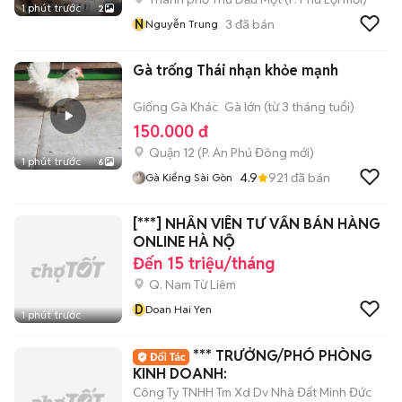
1 phút trước
2
N
3
đã bán
Nguyễn Trung
Gà trống Thái nhạn khỏe mạnh
Giống Gà Khác
Gà lớn (từ 3 tháng tuổi)
150.000 đ
Quận 12
(
P. An Phú Đông
mới)
1 phút trước
6
4.9
921
đã bán
Gà Kiểng Sài Gòn
[***] NHÂN VIÊN TƯ VẤN BÁN HÀNG
ONLINE HÀ NỘ
Đến 15 triệu/tháng
Q. Nam Từ Liêm
D
Doan Hai Yen
1 phút trước
*** TRƯỞNG/PHÓ PHÒNG
KINH DOANH:
Công Ty TNHH Tm Xd Dv Nhà Đất Minh Đức