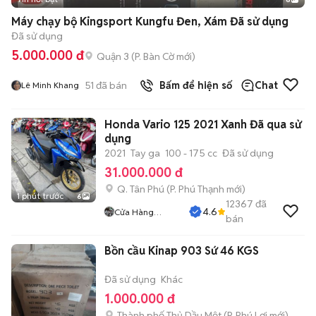
+
2
Máy chạy bộ Kingsport Kungfu Đen, Xám Đã sử dụng
Đã sử dụng
5.000.000 đ
Quận 3
(
P. Bàn Cờ
mới)
51
đã bán
Bấm để hiện số
Chat
Lê Minh Khang
Honda Vario 125 2021 Xanh Đã qua sử
dụng
2021
Tay ga
100 - 175 cc
Đã sử dụng
31.000.000 đ
Q. Tân Phú
(
P. Phú Thạnh
mới)
1 phút trước
6
12367
đã
4.6
Cửa Hàng
bán
Tuanduy
Bồn cầu Kinap 903 Sứ 46 KGS
Đã sử dụng
Khác
1.000.000 đ
Thành phố Thủ Dầu Một
(
P. Phú Lợi
mới)