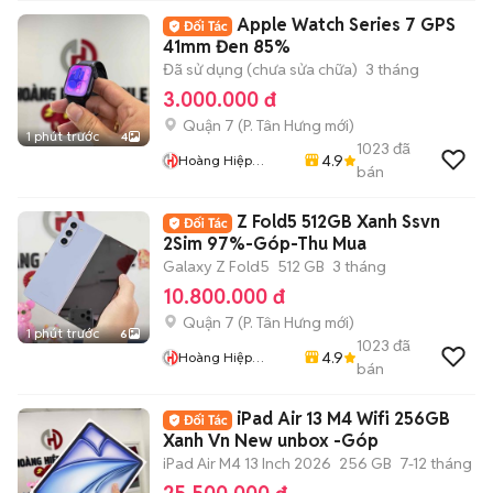
Apple Watch Series 7 GPS
41mm Đen 85%
Đã sử dụng (chưa sửa chữa)
3 tháng
3.000.000 đ
Quận 7
(
P. Tân Hưng
mới)
1 phút trước
4
1023
đã
4.9
Hoàng Hiệp
bán
Mobile
Z Fold5 512GB Xanh Ssvn
2Sim 97%-Góp-Thu Mua
Galaxy Z Fold5
512 GB
3 tháng
10.800.000 đ
Quận 7
(
P. Tân Hưng
mới)
1 phút trước
6
1023
đã
4.9
Hoàng Hiệp
bán
Mobile
iPad Air 13 M4 Wifi 256GB
Xanh Vn New unbox -Góp
iPad Air M4 13 Inch 2026
256 GB
7-12 tháng