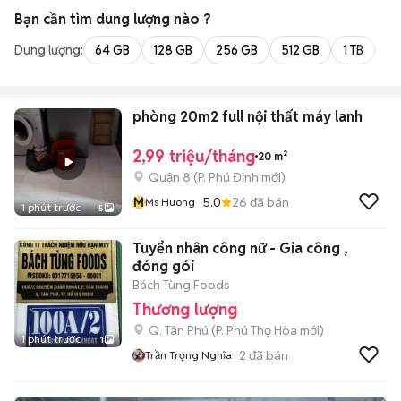
Bạn cần tìm
dung lượng
nào ?
Dung lượng:
64 GB
128 GB
256 GB
512 GB
1 TB
2 
phòng 20m2 full nội thất máy lanh
2,99 triệu/tháng
20 m²
Quận 8
(
P. Phú Định
mới)
M
5.0
26
đã bán
Ms Huong
1 phút trước
5
Tuyển nhân công nữ - Gia công ,
đóng gói
Bách Tùng Foods
Thương lượng
Q. Tân Phú
(
P. Phú Thọ Hòa
mới)
1 phút trước
1
2
đã bán
Trần Trọng Nghĩa