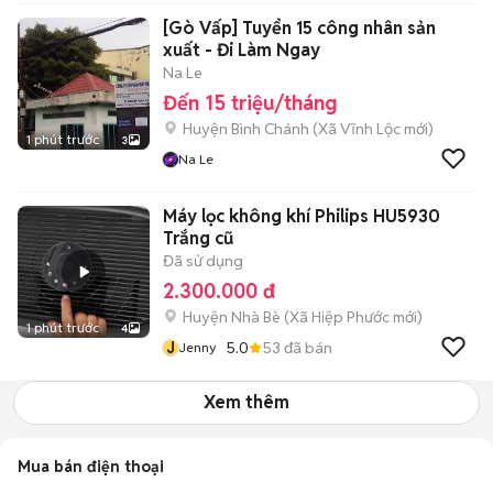
[Gò Vấp] Tuyển 15 công nhân sản
xuất - Đi Làm Ngay
Na Le
Đến 15 triệu/tháng
Huyện Bình Chánh
(
Xã Vĩnh Lộc
mới)
1 phút trước
3
Na Le
Máy lọc không khí Philips HU5930
Trắng cũ
Đã sử dụng
2.300.000 đ
Huyện Nhà Bè
(
Xã Hiệp Phước
mới)
1 phút trước
4
J
5.0
53
đã bán
Jenny
Xem thêm
Mua bán điện thoại