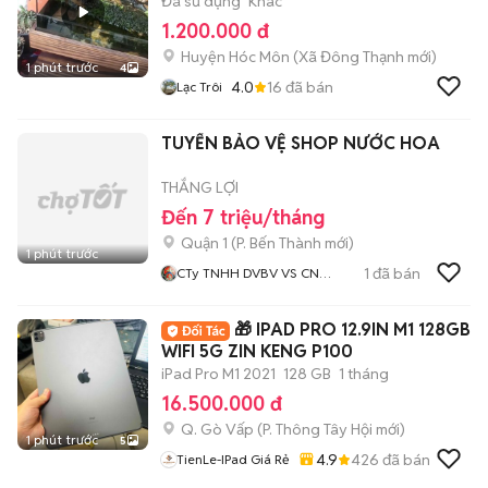
Đã sử dụng
Khác
1.200.000 đ
Huyện Hóc Môn
(
Xã Đông Thạnh
mới)
1 phút trước
4
4.0
16
đã bán
Lạc Trôi
TUYỂN BẢO VỆ SHOP NƯỚC HOA
THẮNG LỢI
Đến 7 triệu/tháng
Quận 1
(
P. Bến Thành
mới)
1 phút trước
1
đã bán
CTy TNHH DVBV VS CN
Thắng Lợi
🎁 IPAD PRO 12.9IN M1 128GB
WIFI 5G ZIN KENG P100
iPad Pro M1 2021
128 GB
1 tháng
16.500.000 đ
Q. Gò Vấp
(
P. Thông Tây Hội
mới)
1 phút trước
5
4.9
426
đã bán
TienLe-IPad Giá Rẻ