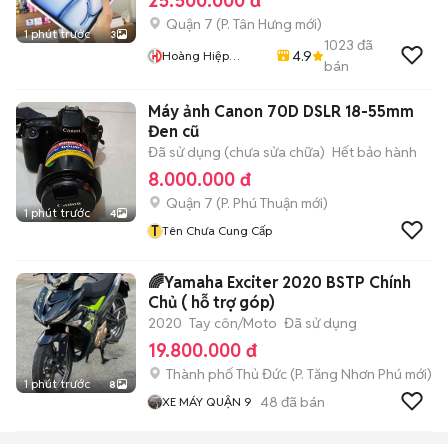
25.500.000 đ
Quận 7
(
P. Tân Hưng
mới)
1 phút trước
3
1023
đã
4.9
Hoàng Hiệp
bán
Mobile
Máy ảnh Canon 70D DSLR 18-55mm
Đen cũ
Đã sử dụng (chưa sửa chữa)
Hết bảo hành
8.000.000 đ
Quận 7
(
P. Phú Thuận
mới)
1 phút trước
4
T
Tên Chưa Cung Cấp
🌈Yamaha Exciter 2020 BSTP Chính
Chủ ( hỗ trợ góp)
2020
Tay côn/Moto
Đã sử dụng
19.800.000 đ
Thành phố Thủ Đức
(
P. Tăng Nhơn Phú
mới)
1 phút trước
8
48
đã bán
XE MÁY QUẬN 9