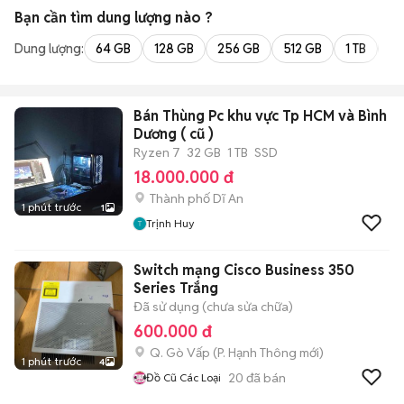
Bạn cần tìm
dung lượng
nào ?
Dung lượng:
64 GB
128 GB
256 GB
512 GB
1 TB
2 
Bán Thùng Pc khu vực Tp HCM và Bình
Dương ( cũ )
Ryzen 7
32 GB
1 TB
SSD
18.000.000 đ
Thành phố Dĩ An
1 phút trước
1
Trịnh Huy
Switch mạng Cisco Business 350
Series Trắng
Đã sử dụng (chưa sửa chữa)
600.000 đ
Q. Gò Vấp
(
P. Hạnh Thông
mới)
1 phút trước
4
20
đã bán
Đồ Cũ Các Loại