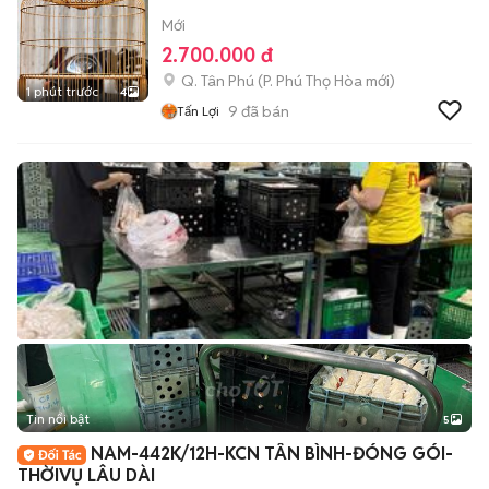
Mới
2.700.000 đ
Q. Tân Phú
(
P. Phú Thọ Hòa
mới)
1 phút trước
4
9
đã bán
Tấn Lợi
Tin nổi bật
5
NAM-442K/12H-KCN TÂN BÌNH-ĐÓNG GÓI-
THỜIVỤ LÂU DÀI