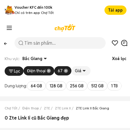
Voucher KFC đến 100k
Tải app
Chỉ có trên app Chợ Tốt
Khu vực:
Bắc Giang
Xoá lọc
Điện thoại
67
Giá
Lọc
Dung lượng:
64 GB
128 GB
256 GB
512 GB
1 TB
2 
Chợ Tốt
Điện thoại
ZTE
ZTE Link II
ZTE Link II Bắc Giang
0 Zte Link Ii cũ Bắc Giang đẹp