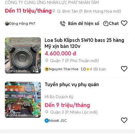
CÔNG TY CUNG ỨNG NHÂN LỰC PHÁT NHÂN TÂM
Đến 11 triệu/tháng
Q. Bình Tân
(
P. Bình Hưng Hòa
mới)
Bấm để hiện số
Chat
Đặng Hằng PNT
Loa Sub Klipsch SW10 bass 25 hàng
Mỹ xịn bản 120v
4.600.000 đ
Quận 7
(
P. Phú Thuận
mới)
n
1.0
4
đã bán
Nguyen Thai Hoa
1 phút trước
6
Tuyển phục vụ phụ quán
Mì Bò Dzách Ký
Đến 9 triệu/tháng
Quận 3
(
P. Nhiêu Lộc
mới)
1 phút trước
2
Noodi JSC