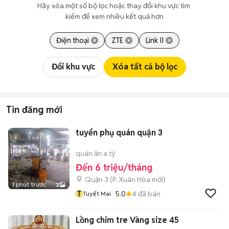
Hãy xóa một số bộ lọc hoặc thay đổi khu vực tìm 
kiếm để xem nhiều kết quả hơn
Điện thoại
ZTE
Link II
Đổi khu vực
Xóa tất cả bộ lọc
Tin đăng mới
tuyển phụ quán quận 3
quán ăn a tỷ
Đến 6 triệu/tháng
Quận 3
(
P. Xuân Hòa
mới)
1 phút trước
2
T
5.0
4
đã bán
Tuyết Mai
Lồng chim tre Vàng size 45