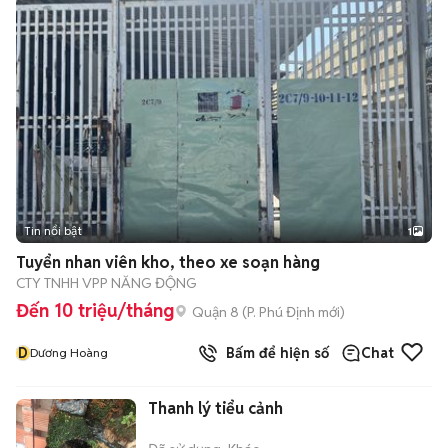
Tin nổi bật
1
Tuyển nhan viên kho, theo xe soạn hàng
CTY TNHH VPP NĂNG ĐỘNG
Đến 10 triệu/tháng
Quận 8
(
P. Phú Định
mới)
D
Bấm để hiện số
Chat
Dương Hoàng
Thanh lý tiểu cảnh