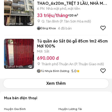
THAO_6x20m_TRỆT 3 LẦU, NHÀ MỚI
ĐẸP.
6 PN
Nhà mặt phố, mặt tiền
33 triệu/tháng
120 m²
Q. Tân Bình
(
P. Tân Sơn Hòa
mới)
2 phút trước
5
4
đã bán
Đăng Khoa
Tủ quần áo Sắt Đỏ gỗ 85cm 1m2 45cm
Mới 100%
Mới
Sắt
690.000 đ
Thành phố Thuận An
(
P. Thuận Giao
mới)
2 phút trước
1
5.0
Tủ Nhựa Bình Dương
Xem thêm
Mua bán điện thoại
Huyện Gia Bình
Huyện Lương Tài