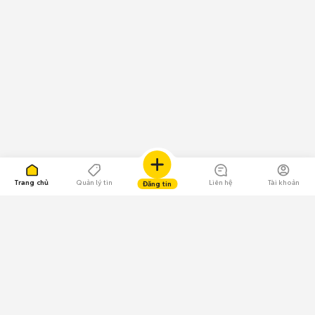
Trang chủ
Quản lý tin
Liên hệ
Tài khoản
Đăng tin
109.000 Bình chọn
Tải ứng dụng Chợ Tốt