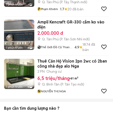
Q. Tân Phú
(
P. Tây Thạnh
mới)
1 phút trước
1
P
1.7
20
đã bán
Phạm Khiêm
Ampli Kencraft GR-330 cắm ko vào
điện
2.000.000 đ
Q. Tân Phú
(
P. Tân Sơn Nhì
mới)
1874
đã
4.9
Thế Giới Đồ Cũ Thanh
1 phút trước
6
bán
Lý
Thuê Căn Hộ Vision 2pn 2wc có 2ban
công nhà đẹp alo Nga
2 PN
Chung cư
6,5 triệu/tháng
61 m²
Q. Bình Tân
(
P. Tân Tạo
mới)
1 phút trước
5
N
NGUYỄN THỊ NGA
Bạn cần tìm
dung lượng
nào ?