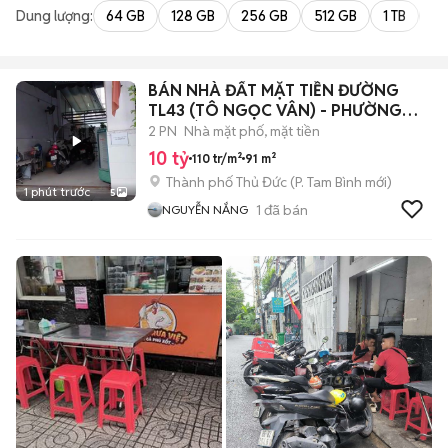
Dung lượng:
64 GB
128 GB
256 GB
512 GB
1 TB
2 
BÁN NHÀ ĐẤT MẶT TIỀN ĐƯỜNG
TL43 (TÔ NGỌC VÂN) - PHƯỜNG
TAM BÌNH-TPHCM
2 PN
Nhà mặt phố, mặt tiền
10 tỷ
110 tr/m²
91 m²
Thành phố Thủ Đức
(
P. Tam Bình
mới)
1 phút trước
5
1
đã bán
NGUYỄN NẮNG