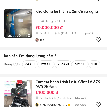
Kho đông lạnh 3m x 2m đã sử dụng
Đã sử dụng
> 500 lít
90.000.000 đ
Q. Bình Thạnh
(
P. Bình Lợi Trung
mới)
1 phút trước
6
Lien
Bạn cần tìm
dung lượng
nào ?
Dung lượng:
64 GB
128 GB
256 GB
512 GB
1 TB
2 
Camera hành trình LotusViet LV 679-
DVR 2K Đen
1.100.000 đ
Q. Hai Bà Trưng
(
P. Bạch Mai
mới)
D
3.7
53
đã bán
DUYKHANH5445
1 phút trước
4