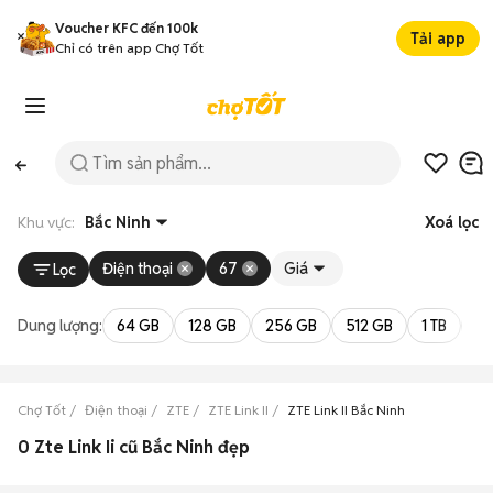
Voucher KFC đến 100k
Tải app
Chỉ có trên app Chợ Tốt
Khu vực:
Bắc Ninh
Xoá lọc
Điện thoại
67
Giá
Lọc
Dung lượng:
64 GB
128 GB
256 GB
512 GB
1 TB
2 
Chợ Tốt
Điện thoại
ZTE
ZTE Link II
ZTE Link II Bắc Ninh
0 Zte Link Ii cũ Bắc Ninh đẹp