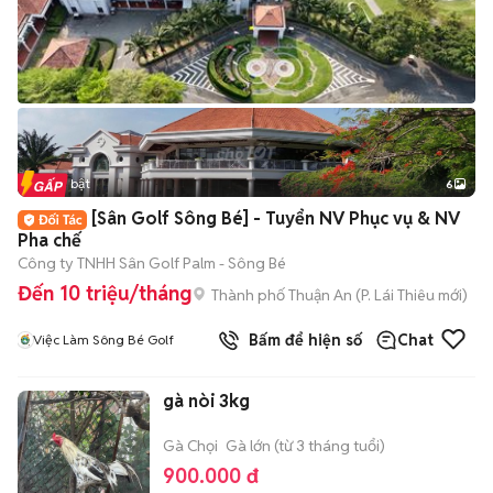
Tin nổi bật
6
+
2
[Sân Golf Sông Bé] - Tuyển NV Phục vụ & NV
Pha chế
Công ty TNHH Sân Golf Palm - Sông Bé
Đến 10 triệu/tháng
Thành phố Thuận An
(
P. Lái Thiêu
mới)
Bấm để hiện số
Chat
Việc Làm Sông Bé Golf
gà nòi 3kg
Gà Chọi
Gà lớn (từ 3 tháng tuổi)
900.000 đ