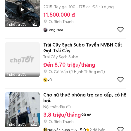
2015
Tay ga
100 - 175 cc
Đã sử dụng
11.500.000 đ
Q. Bình Thạnh
1 phút trước
4
Long Hòa
Trái Cây Sạch Subo Tuyển NVBH Cắt
Gọt Trái Cây
Trái Cây Sạch Subo
Đến 8,70 triệu/tháng
Q. Gò Vấp
(
P. Hạnh Thông
mới)
1 phút trước
v
Vũ
Cho nữ thuê phòng trọ cao cấp, có hồ
bơi.
Nội thất đầy đủ
3,8 triệu/tháng
20 m²
Q. Bình Thạnh
1 phút trước
12
N
5.0
2
đã bán
Nguyễn Xuân Huy