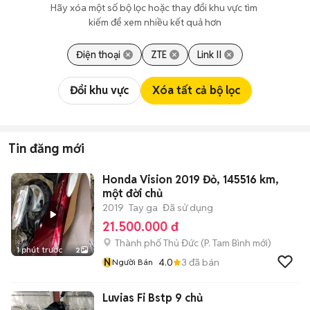
Hãy xóa một số bộ lọc hoặc thay đổi khu vực tìm 
kiếm để xem nhiều kết quả hơn
Điện thoại
ZTE
Link II
Đổi khu vực
Xóa tất cả bộ lọc
Tin đăng mới
Honda Vision 2019 Đỏ, 145516 km,
một đời chủ
2019
Tay ga
Đã sử dụng
21.500.000 đ
Thành phố Thủ Đức
(
P. Tam Bình
mới)
1 phút trước
2
N
4.0
3
đã bán
Người Bán
Luvias Fi Bstp 9 chủ