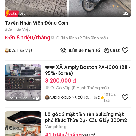
Tin nổi bật
2
Tuyển Nhân Viên Đóng Cơm
Bữa Trưa Việt
Đến 8 triệu/tháng
Q. Tân Bình
(
P. Tân Bình
mới)
Bấm để hiện số
Chat
Bữa Trưa Việt
❤️❤️ XÃ Amply Boston PA-1000 (Bãi-
95%-Korea)
3.200.000 đ
Q. Gò Vấp
(
P. Hạnh Thông
mới)
181
đã
5.0
AUDIO GOLD MR DŨNG
1 phút trước
6
bán
GÒ VẤP
Lô góc 3 mặt tiền sàn building mặt
phố Khúc Thừa Dụ- Cầu Giấy 200m2
Văn phòng
41 triệu/tháng
200 m²