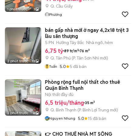
Q. Cầu Giấy
1 phút trước
3
Phương
bán gấp nhà mới ở ngay 4,2x18 trệt 3
lầu sân thượng
5 PN
Hướng Tây Bắc
Nhà ngõ, hẻm
6,75 tỷ
89 tr/m²
76 m²
Q. Tân Phú
(
P. Tân Sơn Nhì
mới)
2 phút trước
12
T
5.0
5
đã bán
Tuấn
Phòng rộng full nội thất cho thuê
Quận Bình Thạnh
Nội thất đầy đủ
6,5 triệu/tháng
35 m²
Q. Bình Thạnh
(
P. Bình Lợi Trung
mới)
2 phút trước
6
5.0
15
đã bán
Nguyen Nhung
👉 CHO THUÊ NHÀ MT SÔNG