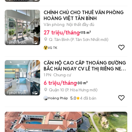
CHÍNH CHỦ CHO THUÊ VĂN PHÒNG
HOÀNG VIỆT TÂN BÌNH
Văn phòng
Nội thất đầy đủ
27 triệu/tháng
115 m²
Q. Tân Bình
(
P. Tân Sơn Nhất
mới)
1 phút trước
5
V
Vũ TK
CĂN HỘ CAO CẤP THOÁNG ĐƯỜNG
BẮC HẢI NGAY CV LÊ THỊ RIÊNG NEW
6 TRIỆU
1 PN
Chung cư
6 triệu/tháng
30 m²
Quận 10
(
P. Hòa Hưng
mới)
1 phút trước
5
5.0
4
đã bán
Hoàng Pháp