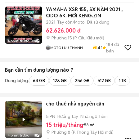
YAMAHA XSR 155, SX NĂM 2021 ,
ODO 6K. MỚI KENG.ZIN
2021
Tay côn/Moto
Đã sử dụng
62.626.000 đ
Phường 15
(
P. Cầu Kiệu
mới)
4 phút trước
20
184
đã
4.1
MOTO LUU THANH
bán
HAI-Cua Hang MOTO
LUU THANH HAI 77A
Hoang Van Thu , PN ,
Bạn cần tìm
dung lượng
nào ?
TPHCM
Dung lượng:
64 GB
128 GB
256 GB
512 GB
1 TB
2 
cho thuê nhà nguyên căn
5 PN
Hướng Tây
Nhà ngõ, hẻm
15 triệu/tháng
53 m²
Phường 8
(
P. Thông Tây Hội
mới)
4 phút trước
11