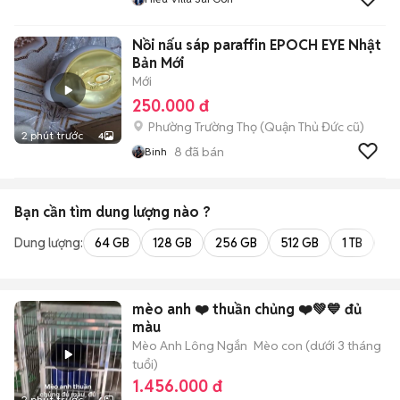
Nồi nấu sáp paraffin EPOCH EYE Nhật
Bản Mới
Mới
250.000 đ
Phường Trường Thọ (Quận Thủ Đức cũ)
2 phút trước
4
8
đã bán
Binh
Bạn cần tìm
dung lượng
nào ?
Dung lượng:
64 GB
128 GB
256 GB
512 GB
1 TB
2 
mèo anh ❤️ thuần chủng ❤️💚💙 đủ
màu
Mèo Anh Lông Ngắn
Mèo con (dưới 3 tháng
tuổi)
1.456.000 đ
2 phút trước