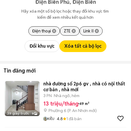
Điện Biên Phủ, Điện Biên
Hãy xóa một số bộ lọc hoặc thay đổi khu vực tìm 
kiếm để xem nhiều kết quả hơn
Điện thoại
ZTE
Link II
Đổi khu vực
Xóa tất cả bộ lọc
Tin đăng mới
nhà đường số 2p6 gv , nhà có nội thất
cơ bản , nhà mới
3 PN
Nhà ngõ, hẻm
13 triệu/tháng
49 m²
Phường 6
(
P. An Nhơn
mới)
39 giây trước
9
4.8
1
đã bán
KIỀU