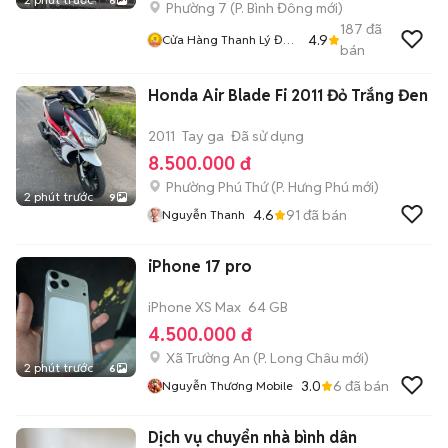
6
Phường 7
(
P. Bình Đông
mới)
187
đã
4.9
Cửa Hàng Thanh Lý Đồ
bán
Cũ Mới
Honda Air Blade Fi 2011 Đỏ Trắng Đen
2011
Tay ga
Đã sử dụng
8.500.000 đ
Phường Phú Thứ
(
P. Hưng Phú
mới)
2 phút trước
9
4.6
91
đã bán
Nguyễn Thanh
iPhone 17 pro
iPhone XS Max
64 GB
4.500.000 đ
Xã Trường An
(
P. Long Châu
mới)
2 phút trước
6
3.0
6
đã bán
Nguyễn Thương Mobile
Dịch vụ chuyển nhà bình dân