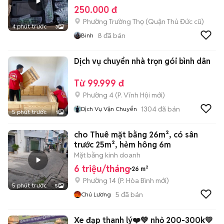
250.000 đ
Phường Trường Thọ (Quận Thủ Đức cũ)
4 phút trước
3
8
đã bán
Binh
Dịch vụ chuyển nhà trọn gói bình dân
Từ 99.999 đ
Phường 4
(
P. Vĩnh Hội
mới)
1304
đã bán
Dịch Vụ Vận Chuyển
5 phút trước
1
cho Thuê mặt bằng 26m², có sân
trước 25m², hẻm hông 6m
Mặt bằng kinh doanh
6 triệu/tháng
26 m²
Phường 14
(
P. Hòa Bình
mới)
5 phút trước
5
5
đã bán
Chú Lương
Xe đạp thanh lý❤️💚 nhỏ 200-300k💛