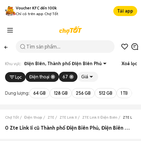
Voucher KFC đến 100k
Tải app
Chỉ có trên app Chợ Tốt
Khu vực:
Điện Biên, Thành phố Điện Biên Phủ
Xoá lọc
Điện thoại
67
Giá
Lọc
Dung lượng:
64 GB
128 GB
256 GB
512 GB
1 TB
2 
Chợ Tốt
Điện thoại
ZTE
ZTE Link II
ZTE Link II Điện Biên
ZTE Link I
0 Zte Link Ii cũ Thành phố Điện Biên Phủ, Điện Biên đẹp