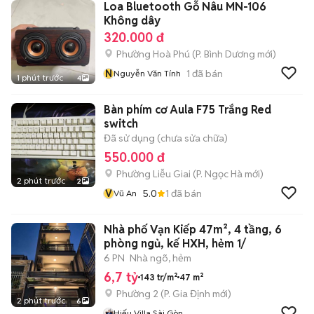
Loa Bluetooth Gỗ Nâu MN-106
Không dây
320.000 đ
Phường Hoà Phú
(
P. Bình Dương
mới)
N
1
đã bán
Nguyễn Văn Tính
1 phút trước
4
Bàn phím cơ Aula F75 Trắng Red
switch
Đã sử dụng (chưa sửa chữa)
550.000 đ
Phường Liễu Giai
(
P. Ngọc Hà
mới)
2 phút trước
2
V
5.0
1
đã bán
Vũ An
Nhà phố Vạn Kiếp 47m², 4 tầng, 6
phòng ngủ, kế HXH, hẻm 1/
6 PN
Nhà ngõ, hẻm
6,7 tỷ
143 tr/m²
47 m²
Phường 2
(
P. Gia Định
mới)
2 phút trước
6
Hiếu Villa Sài Gòn