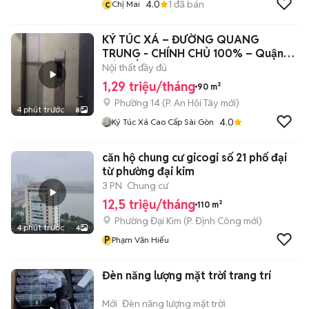
c
4.0
1
đã bán
Chị Mai
KÝ TÚC XÁ – ĐƯỜNG QUANG
TRUNG - CHÍNH CHỦ 100% – Quận
GÒ VẤP
Nội thất đầy đủ
1,29 triệu/tháng
90 m²
Phường 14
(
P. An Hội Tây
mới)
4 phút trước
8
4.0
Ký Túc Xá Cao Cấp Sài Gòn
căn hộ chung cư gicogi số 21 phố đại
từ phường đại kim
3 PN
Chung cư
12,5 triệu/tháng
110 m²
Phường Đại Kim
(
P. Định Công
mới)
4 phút trước
4
P
Phạm Văn Hiếu
Đèn năng lượng mặt trời trang trí
Mới
Đèn năng lượng mặt trời