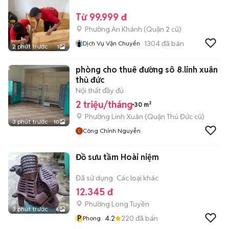
Từ 99.999 đ
Phường An Khánh (Quận 2 cũ)
1304
đã bán
Dịch Vụ Vận Chuyển
2 phút trước
1
phòng cho thuê đường sô 8.linh xuân
thủ đức
Nội thất đầy đủ
2 triệu/tháng
30 m²
Phường Linh Xuân (Quận Thủ Đức cũ)
3 phút trước
10
Công Chính Nguyễn
Đồ sưu tầm Hoài niệm
Đã sử dụng
Các loại khác
12.345 đ
Phường Long Tuyền
3 phút trước
6
P
4.2
220
đã bán
Phong