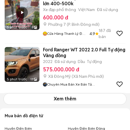
lớn 400-500k
Xe đạp phổ thông
Việt Nam
Đã sử dụng
600.000 đ
Phường 7
(
P. Bình Đông
mới)
5 phút trước
7
187
đã
4.9
Cửa Hàng Thanh Lý Đồ
bán
Cũ Mới
Ford Ranger WT 2022 2.0 Full Tự động
Vàng đồng
2022
Đã sử dụng
Dầu
Tự động
575.000.000 đ
Xã Đông Mỹ
(
Xã Nam Phù
mới)
5 phút trước
17
Chuyên Mua Bán Xe Bán Tải
Lướt
Xem thêm
Mua bán đồ điện tử
Huyện Điện Biên
Huyện Điện Biên Đông