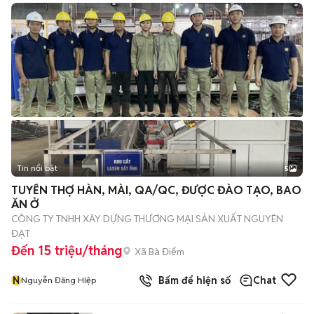
Tin nổi bật
5
TUYỂN THỢ HÀN, MÀI, QA/QC, ĐƯỢC ĐÀO TẠO, BAO
ĂN Ở
CÔNG TY TNHH XÂY DỰNG THƯƠNG MẠI SẢN XUẤT NGUYÊN
ĐẠT
Đến 15 triệu/tháng
Xã Bà Điểm
N
Bấm để hiện số
Chat
Nguyễn Đăng HIệp