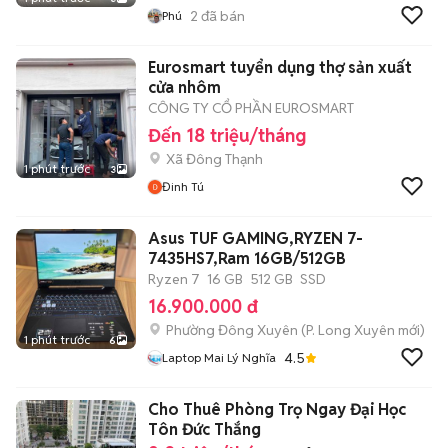
2
đã bán
Phú
Eurosmart tuyển dụng thợ sản xuất
cửa nhôm
CÔNG TY CỔ PHẦN EUROSMART
Đến 18 triệu/tháng
Xã Đông Thạnh
1 phút trước
3
Đinh Tú
Asus TUF GAMING,RYZEN 7-
7435HS7,Ram 16GB/512GB
Ryzen 7
16 GB
512 GB
SSD
16.900.000 đ
Phường Đông Xuyên
(
P. Long Xuyên
mới)
1 phút trước
6
4.5
Laptop Mai Lý Nghĩa
Cho Thuê Phòng Trọ Ngay Đại Học
Tôn Đức Thắng