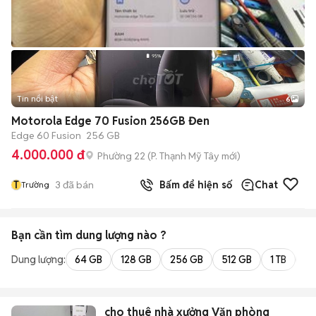
Tin nổi bật
6
+
2
Motorola Edge 70 Fusion 256GB Đen
Edge 60 Fusion
256 GB
4.000.000 đ
Phường 22
(
P. Thạnh Mỹ Tây
mới)
T
3
đã bán
Bấm để hiện số
Chat
Trường
Bạn cần tìm
dung lượng
nào ?
Dung lượng:
64 GB
128 GB
256 GB
512 GB
1 TB
2 
cho thuê nhà xưởng Văn phòng