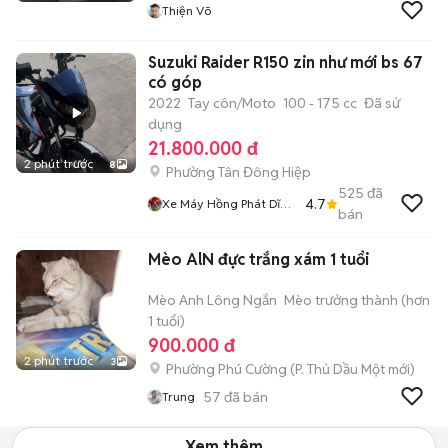
Thiện Võ
Suzuki Raider R150 zin như mới bs 67
có góp
2022
Tay côn/Moto
100 - 175 cc
Đã sử
dụng
21.800.000 đ
2 phút trước
8
Phường Tân Đông Hiệp
525
đã
4.7
Xe Máy Hồng Phát Dĩ
bán
An Bình Dương
Mèo AlN đực trắng xám 1 tuổi
Mèo Anh Lông Ngắn
Mèo trưởng thành (hơn
1 tuổi)
900.000 đ
2 phút trước
3
Phường Phú Cường
(
P. Thủ Dầu Một
mới)
57
đã bán
Trung
Xem thêm