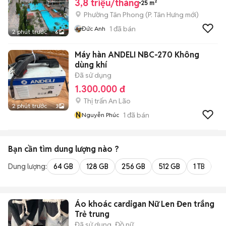
3,8 triệu/tháng
25 m²
Phường Tân Phong
(
P. Tân Hưng
mới)
1
đã bán
Đức Anh
2 phút trước
6
Máy hàn ANDELI NBC-270 Không
dùng khí
Đã sử dụng
1.300.000 đ
Thị trấn An Lão
2 phút trước
3
N
1
đã bán
Nguyễn Phúc
Bạn cần tìm
dung lượng
nào ?
Dung lượng:
64 GB
128 GB
256 GB
512 GB
1 TB
2 
Áo khoác cardigan Nữ Len Đen trắng
Trẻ trung
Đã sử dụng
Đồ nữ