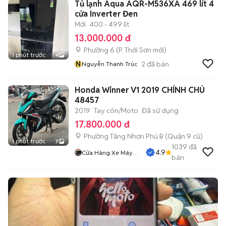
Tủ lạnh Aqua AQR-M536XA 469 lít 4
cửa Inverter Đen
Mới
400 - 499 lít
13.000.000 đ
Phường 6
(
P. Thới Sơn
mới)
1 phút trước
4
N
2
đã bán
Nguyễn Thanh Trúc
Honda Winner V1 2019 CHÍNH CHỦ
48457
2019
Tay côn/Moto
Đã sử dụng
17.800.000 đ
Phường Tăng Nhơn Phú B (Quận 9 cũ)
1 phút trước
7
1039
đã
4.9
Cửa Hàng Xe Máy
bán
Nguyễn Phụng