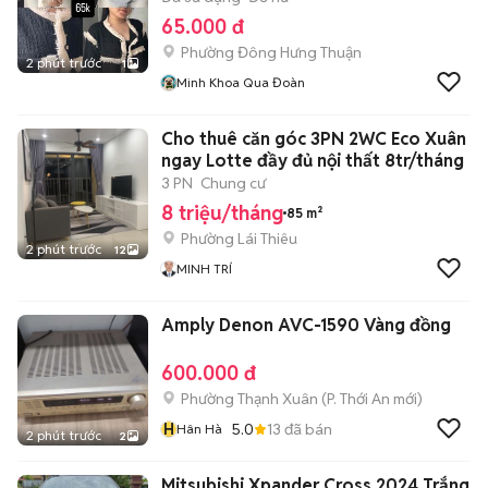
65.000 đ
Phường Đông Hưng Thuận
2 phút trước
1
Minh Khoa Qua Đoàn
Cho thuê căn góc 3PN 2WC Eco Xuân
ngay Lotte đầy đủ nội thất 8tr/tháng
3 PN
Chung cư
8 triệu/tháng
85 m²
Phường Lái Thiêu
2 phút trước
12
MINH TRÍ
Amply Denon AVC-1590 Vàng đồng
600.000 đ
Phường Thạnh Xuân
(
P. Thới An
mới)
H
5.0
13
đã bán
Hân Hà
2 phút trước
2
Mitsubishi Xpander Cross 2024 Trắng