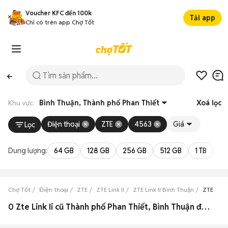
Voucher KFC đến 100k
Tải app
Chỉ có trên app Chợ Tốt
Khu vực:
Bình Thuận, Thành phố Phan Thiết
Xoá lọc
Điện thoại
ZTE
4563
Giá
Lọc
Dung lượng:
64 GB
128 GB
256 GB
512 GB
1 TB
2 
Chợ Tốt
Điện thoại
ZTE
ZTE Link II
ZTE Link II Bình Thuận
ZTE Link
0 Zte Link Ii cũ Thành phố Phan Thiết, Bình Thuận đẹp