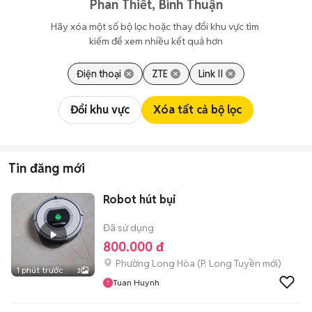
Phan Thiết, Bình Thuận
Hãy xóa một số bộ lọc hoặc thay đổi khu vực tìm 
kiếm để xem nhiều kết quả hơn
Điện thoại
ZTE
Link II
Đổi khu vực
Xóa tất cả bộ lọc
Tin đăng mới
Robot hút bụi
Đã sử dụng
800.000 đ
Phường Long Hòa
(
P. Long Tuyền
mới)
1 phút trước
3
Tuan Huynh