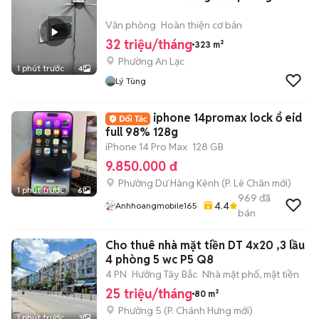
Văn phòng
Hoàn thiện cơ bản
32 triệu/tháng
323 m²
Phường An Lạc
1 phút trước
4
Lý Tùng
iphone 14promax lock ổ eid
full 98% 128g
iPhone 14 Pro Max
128 GB
9.850.000 đ
Phường Dư Hàng Kênh
(
P. Lê Chân
mới)
1 phút trước
6
969
đã
4.4
Anhhoangmobile165
bán
Cho thuê nhà mặt tiền DT 4x20 ,3 lầu
4 phòng 5 wc P5 Q8
4 PN
Hướng Tây Bắc
Nhà mặt phố, mặt tiền
25 triệu/tháng
80 m²
Phường 5
(
P. Chánh Hưng
mới)
1 phút trước
3