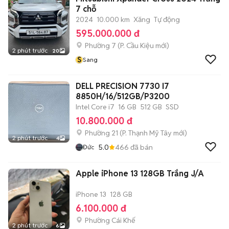
7 chỗ
2024
10.000 km
Xăng
Tự động
595.000.000 đ
Phường 7
(
P. Cầu Kiệu
mới)
2 phút trước
20
S
Sang
DELL PRECISION 7730 I7
8850H/16/512GB/P3200
Intel Core i7
16 GB
512 GB
SSD
10.800.000 đ
Phường 21
(
P. Thạnh Mỹ Tây
mới)
2 phút trước
4
5.0
466
đã bán
Đức
Apple iPhone 13 128GB Trắng J/A
iPhone 13
128 GB
6.100.000 đ
Phường Cái Khế
2 phút trước
6