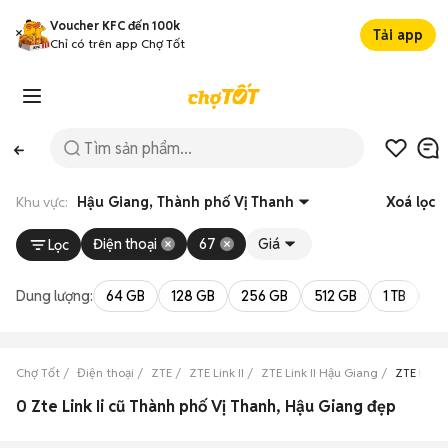
Voucher KFC đến 100k
Tải app
Chỉ có trên app Chợ Tốt
Khu vực:
Hậu Giang, Thành phố Vị Thanh
Xoá lọc
Điện thoại
67
Giá
Lọc
Dung lượng:
64 GB
128 GB
256 GB
512 GB
1 TB
2 
Chợ Tốt
Điện thoại
ZTE
ZTE Link II
ZTE Link II Hậu Giang
ZTE Link 
0 Zte Link Ii cũ Thành phố Vị Thanh, Hậu Giang đẹp