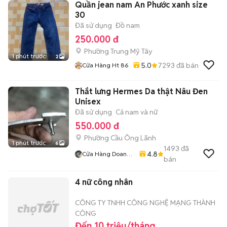
Quần jean nam An Phước xanh size
30
Đã sử dụng
Đồ nam
250.000 đ
Phường Trung Mỹ Tây
1 phút trước
2
5.0
7293
đã bán
Cửa Hàng Ht 86
Thắt lưng Hermes Da thật Nâu Đen
Unisex
Đã sử dụng
Cả nam và nữ
550.000 đ
Phường Cầu Ông Lãnh
1 phút trước
6
1493
đã
4.8
Cửa Hàng Doan
bán
Vu
4 nữ công nhân
CÔNG TY TNHH CÔNG NGHỆ MẠNG THÀNH
CÔNG
Đến 10 triệu/tháng