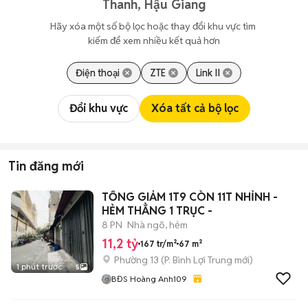
Thanh, Hậu Giang
Hãy xóa một số bộ lọc hoặc thay đổi khu vực tìm 
kiếm để xem nhiều kết quả hơn
Điện thoại
ZTE
Link II
Đổi khu vực
Xóa tất cả bộ lọc
Tin đăng mới
TỔNG GIẢM 1T9 CÒN 11T NHỈNH -
HẺM THẲNG 1 TRỤC -
8 PN
Nhà ngõ, hẻm
11,2 tỷ
167 tr/m²
67 m²
Phường 13
(
P. Bình Lợi Trung
mới)
1 phút trước
5
BĐS Hoàng Anh109