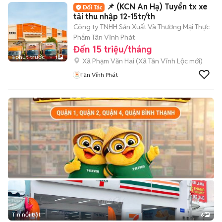
📌 (KCN An Hạ) Tuyển tx xe
tải thu nhập 12-15tr/th
Công ty TNHH Sản Xuất Và Thương Mại Thực
Phẩm Tân Vĩnh Phát
Đến 15 triệu/tháng
1 phút trước
1
Xã Phạm Văn Hai
(
Xã Tân Vĩnh Lộc
mới)
Tân Vĩnh Phát
Tin nổi bật
6