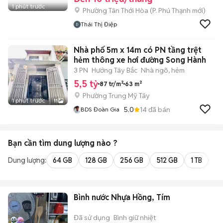
1 phút trước
Phường Tân Thới Hòa
(
P. Phú Thạnh
mới)
Thái Thị Điệp
Nhà phố 5m x 14m có PN tầng trệt
hẻm thông xe hơi đường Song Hành
3 PN
Hướng Tây Bắc
Nhà ngõ, hẻm
5,5 tỷ
87 tr/m²
63 m²
Phường Trung Mỹ Tây
1 phút trước
11
5.0
14
đã bán
BDS Đoàn Gia
Bạn cần tìm
dung lượng
nào ?
Dung lượng:
64 GB
128 GB
256 GB
512 GB
1 TB
2 
Bình nước Nhựa Hồng, Tím
Đã sử dụng
Bình giữ nhiệt