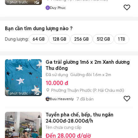
1 phút trước
3
Duy Phuc
Bạn cần tìm
dung lượng
nào ?
Dung lượng:
64 GB
128 GB
256 GB
512 GB
1 TB
2 
Ga trải giường 1m6 x 2m Xanh dương
Thu đông
Đã sử dụng
Giường đôi 1.6m x 2m
10.000 đ
Phường Thuận Phước
(
P. Hải Châu
mới)
1 phút trước
3
7
đã bán
Buu Heavenly
Tuyển pha chế, bếp, thu ngân
24.000đ-28.000đ/h
Tên chưa cung cấp
Đến 28.000 đ/giờ