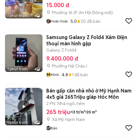
15.000 đ
Phường 16
(
P. An Hội Đông
mới)
1 phút trước
4
5.0
20
đã bán
Hoài Hoài
Samsung Galaxy Z Fold4 Xám Điện
thoại màn hình gập
Galaxy Z Fold4
9.400.000 đ
Phường Hải Châu I
1 phút trước
4
M
4.8
1
đã bán
Minh
Bán gấp căn nhà nhỏ ở Mỹ Hạnh Nam
4x5 giá 265Triệu giáp Hóc Môn
2 PN
Nhà ngõ, hẻm
265 triệu
13 tr/m²
20 m²
Xã Mỹ Hạnh Nam
1 phút trước
8
Bảo