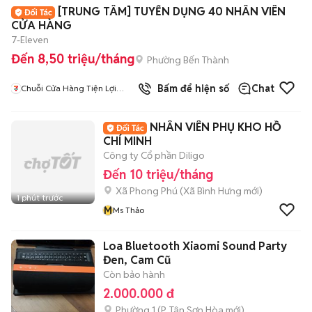
+
2
[TRUNG TÂM] TUYỂN DỤNG 40 NHÂN VIÊN
CỬA HÀNG
7-Eleven
Đến 8,50 triệu/tháng
Phường Bến Thành
2
đã bán
Bấm để hiện số
Chat
Chuỗi Cửa Hàng Tiện Lợi
7Eleven
NHÂN VIÊN PHỤ KHO HỒ
CHÍ MINH
Công ty Cổ phần Diligo
Đến 10 triệu/tháng
Xã Phong Phú
(
Xã Bình Hưng
mới)
1 phút trước
M
Ms Thảo
Loa Bluetooth Xiaomi Sound Party
Đen, Cam Cũ
Còn bảo hành
2.000.000 đ
Phường 1
(
P. Tân Sơn Hòa
mới)