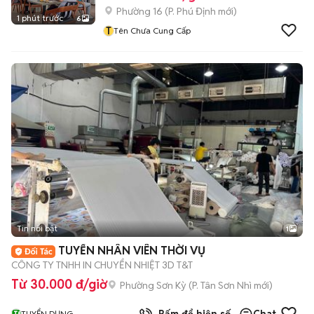
Phường 16
(
P. Phú Định
mới)
1 phút trước
6
T
Tên Chưa Cung Cấp
Tin nổi bật
1
TUYỂN NHÂN VIÊN THỜI VỤ
CÔNG TY TNHH IN CHUYỂN NHIỆT 3D T&T
Từ 30.000 đ/giờ
Phường Sơn Kỳ
(
P. Tân Sơn Nhì
mới)
TUYỂN DỤNG