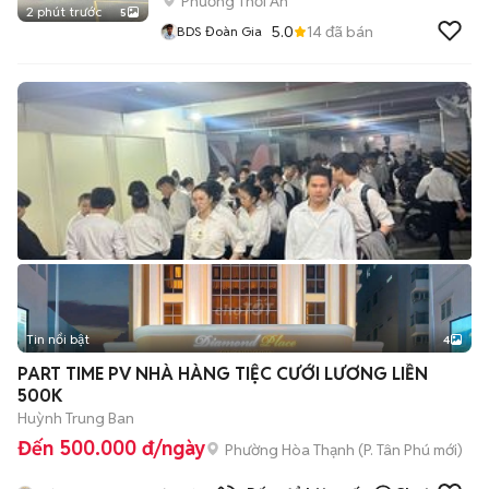
Phường Thới An
2 phút trước
5
5.0
14
đã bán
BDS Đoàn Gia
Tin nổi bật
4
PART TIME PV NHÀ HÀNG TIỆC CƯỚI LƯƠNG LIỀN
500K
Huỳnh Trung Ban
Đến 500.000 đ/ngày
Phường Hòa Thạnh
(
P. Tân Phú
mới)