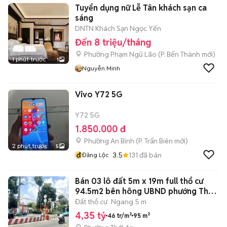
Tuyển dụng nữ Lễ Tân khách sạn ca
sáng
DNTN Khách Sạn Ngọc Yến
Đến 8 triệu/tháng
Phường Phạm Ngũ Lão
(
P. Bến Thành
mới)
1 phút trước
1
Nguyễn Minh
Vivo Y72 5G
Y72 5G
1.850.000 đ
Phường An Bình
(
P. Trấn Biên
mới)
2 phút trước
5
đ
3.5
131
đã bán
Đăng Lộc
Bán 03 lô đất 5m x 19m full thổ cư
94.5m2 bên hông UBND phướng Thới
An
Đất thổ cư
Ngang 5 m
4,35 tỷ
46 tr/m²
95 m²