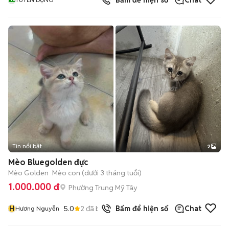
Bấm để hiện số
Chat
Tin nổi bật
2
Mèo Bluegolden đực
Mèo Golden
Mèo con (dưới 3 tháng tuổi)
1.000.000 đ
Phường Trung Mỹ Tây
H
5.0
2
đã bán
Bấm để hiện số
Chat
Hương Nguyễn