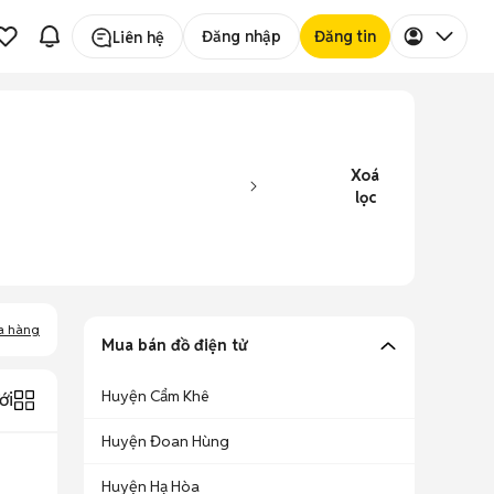
Đăng nhập
Đăng tin
Liên hệ
Xoá
lọc
a hàng
Mua bán đồ điện tử
Huyện Cẩm Khê
ới
Huyện Đoan Hùng
Huyện Hạ Hòa