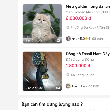
Mèo golden lông dài si
Mèo Golden
Mèo con (dưới 
6.000.000 đ
Phường Đa Kao
(
P. Tân Đị
5.0
41
đã bán
Như Ý
15 phút trước
6
Đồng hồ Fossil Nam Dây
Đã sử dụng
Đồ nam
1.800.000 đ
Xã Long Phước
7
đã bán
Thanh Hải
15 phút trước
1
Bạn cần tìm
dung lượng
nào ?