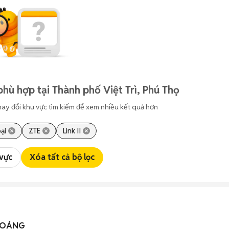
hù hợp tại Thành phố Việt Trì, Phú Thọ
hay đổi khu vực tìm kiếm để xem nhiều kết quả hơn
ại
ZTE
Link II
 vực
Xóa tất cả bộ lọc
HOÁNG