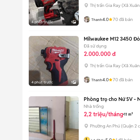
Thị trấn Gia Ray
(
Xã Xuân
4.0
70
đã bán
Thanh
4 phút trước
1
Milwaukee M12 3450 Đỏ
Đã sử dụng
2.000.000 đ
Thị trấn Gia Ray
(
Xã Xuân
4.0
70
đã bán
Thanh
4 phút trước
1
Phòng trọ cho Nứ SV -
Nhà trống
2,2 triệu/tháng
11 m²
Phường An Phú (Quận 2 c
5.0
1
đã bán