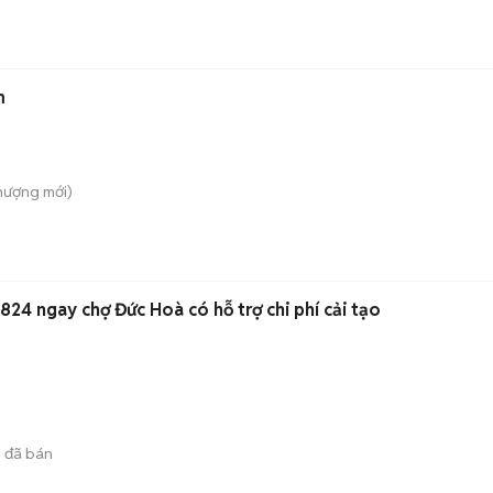
m
hượng
mới)
t Tiền 824 ngay chợ Đức Hoà có hỗ trợ chi phí cải tạo
3
đã bán