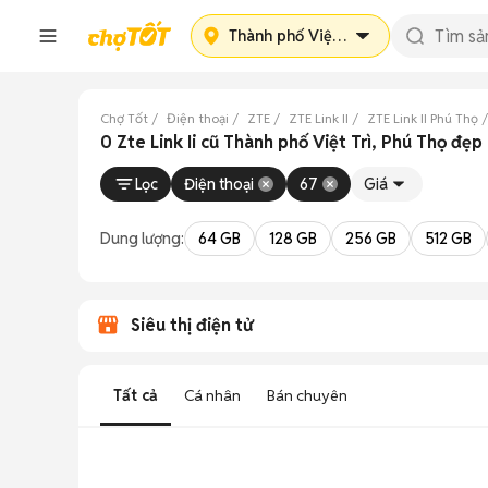
Thành phố Việt Trì
Chợ Tốt
Điện thoại
ZTE
ZTE Link II
ZTE Link II Phú Thọ
0 Zte Link Ii cũ Thành phố Việt Trì, Phú Thọ đẹp
Lọc
Điện thoại
67
Giá
Dung lượng:
64 GB
128 GB
256 GB
512 GB
Siêu thị điện tử
Tất cả
Cá nhân
Bán chuyên