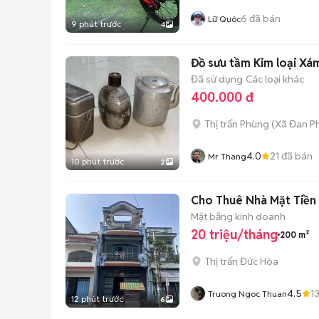
6
đã bán
Lữ Quôc
9 phút trước
4
Đồ sưu tầm Kim loại Xá
Đã sử dụng
Các loại khác
400.000 đ
Thị trấn Phùng
(
Xã Đan P
4.0
21
đã bán
Mr Thang
10 phút trước
2
Cho Thuê Nhà Mặ
Mặt bằng kinh doanh
20 triệu/tháng
200 m²
Thị trấn Đức Hòa
4.5
1
Truong Ngoc Thuan
12 phút trước
6