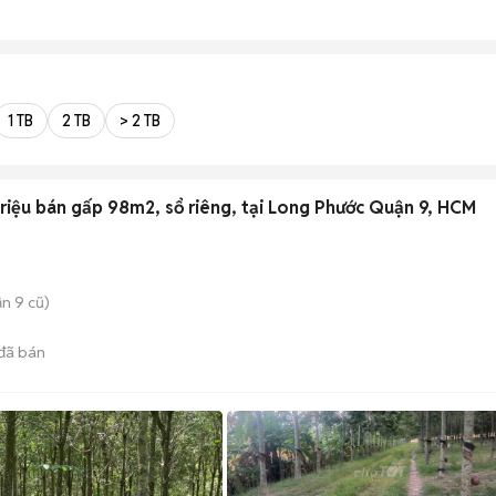
1 TB
2 TB
> 2 TB
riệu bán gấp 98m2, sổ riêng, tại Long Phước Quận 9, HCM
n 9 cũ)
đã bán