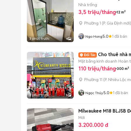
Nhà trống
3,5 triệu/tháng
12 m²
Phường 1
(
P. Gia Định
mới
5.0
1
đã bán
Ngo Hong
3 phút trước
4
Cho thuê nhà 
Mặt bằng kinh doanh
Hoàn t
110 triệu/tháng
300 m²
Phường 11
(
P. Nhiêu Lộc
mớ
5.0
1
đã bán
Ngọc Thúy
3 phút trước
5
Milwaukee M18 BLJSB Đ
Mới
3.200.000 đ