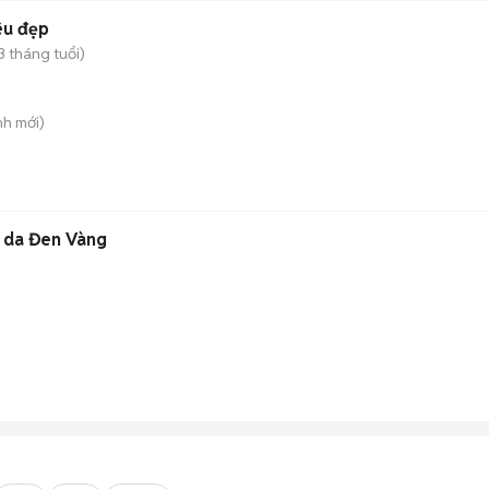
êu đẹp
3 tháng tuổi)
nh
mới)
 da Đen Vàng