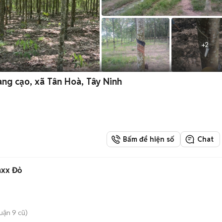
+
2
ng cạo, xã Tân Hoà, Tây Ninh
Bấm để hiện số
Chat
axx Đỏ
uận 9 cũ)