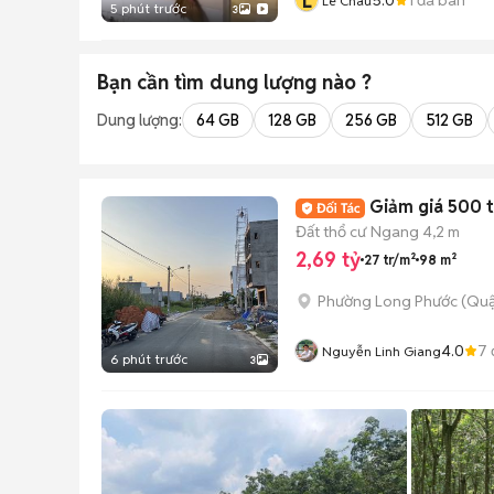
L
Lê Châu
5 phút trước
3
Bạn cần tìm
dung lượng
nào ?
Dung lượng:
64 GB
128 GB
256 GB
512 GB
Giảm giá 500 t
Đất thổ cư
Ngang 4,2 m
2,69 tỷ
27 tr/m²
98 m²
Phường Long Phước (Quậ
4.0
7
Nguyễn Linh Giang
6 phút trước
3