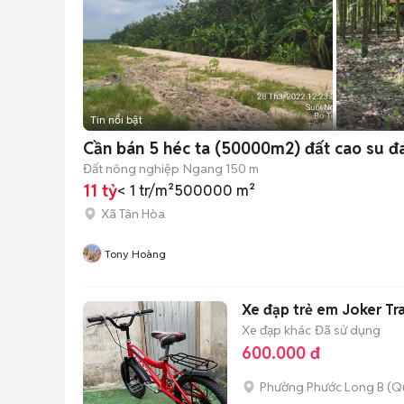
Tin nổi bật
Cần bán 5 héc ta (50000m2) đất cao su đa
Đất nông nghiệp
Ngang 150 m
11 tỷ
< 1 tr/m²
500000 m²
Xã Tân Hòa
Tony Hoàng
Xe đạp trẻ em Joker Tr
Xe đạp khác
Đã sử dụng
600.000 đ
Phường Phước Long B (Q