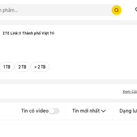
ZTE Link II Thành phố Việt Trì
1 TB
2 TB
> 2 TB
Xem Cử
Tin có video
Tin mới nhất
Dạng lư