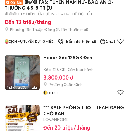
🛑✅🛑 FAS: TUYỂN NAM NỮ- BAO ĂN Ở-
THƯỞNG 4.5-8 TRIỆU
🛑🛑🛑 CTY ĐIỆN TỬ- LƯƠNG CAO- CHẾ ĐỘ TỐT
Đến 13 triệu/tháng
Phường Tân Thuận Đông
(
P. Tân Thuận
mới)
5.0
Bấm để hiện số
Chat
DỊCH VỤ TUYỂN DỤNG VIỆC
LÀM HƯƠNG SƠN
Honor X6c 128GB Đen
X6c
128 GB
Còn bảo hành
3.300.000 đ
Phường Xuân Đỉnh
1 phút trước
2
L
Le Duc
*** SALE PHÒNG TRỌ – TEAM ĐANG
CHỜ BẠN!
LOVANHOME
Đến 20 triệu/tháng