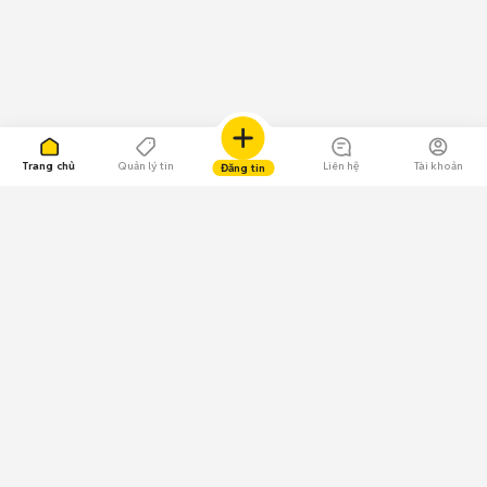
Trang chủ
Quản lý tin
Liên hệ
Tài khoản
Đăng tin
109.000 Bình chọn
Tải ứng dụng Chợ Tốt
Về Chợ Tốt
Quy chế sàn
Chính sách bảo mật
Giải quyết tranh chấp
CÔNG TY TNHH CHỢ TỐT - Người đại diện theo pháp luật: