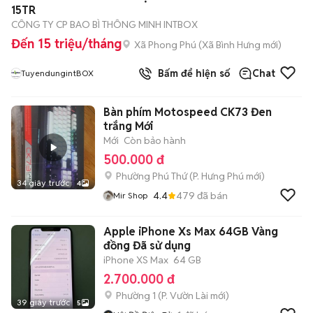
15TR
CÔNG TY CP BAO BÌ THÔNG MINH INTBOX
Đến 15 triệu/tháng
Xã Phong Phú
(
Xã Bình Hưng
mới)
Bấm để hiện số
Chat
TuyendungintBOX
Bàn phím Motospeed CK73 Đen
trắng Mới
Mới
Còn bảo hành
500.000 đ
Phường Phú Thứ
(
P. Hưng Phú
mới)
34 giây trước
4
4.4
479
đã bán
Mir Shop
Apple iPhone Xs Max 64GB Vàng
đồng Đã sử dụng
iPhone XS Max
64 GB
2.700.000 đ
Phường 1
(
P. Vườn Lài
mới)
39 giây trước
5