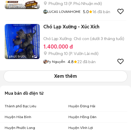
Phường 13
(
P. Phú Nhuận
mới)
1 phút trước
6
5.0
16
đã bán
LUCAS LOVANHOME
Chó Lạp Xưởng - Xúc Xích
Chó Lạp Xưởng
Chó con (dưới 3 tháng tuổi)
1.400.000 đ
Phường 10
(
P. Vườn Lài
mới)
1 phút trước
6
4.8
22
đã bán
Py Nguyễn
Xem thêm
Mua bán đồ điện tử
Thành phố Bạc Liêu
Huyện Đông Hải
Huyện Hòa Bình
Huyện Hồng Dân
Huyện Phước Long
Huyện Vĩnh Lợi