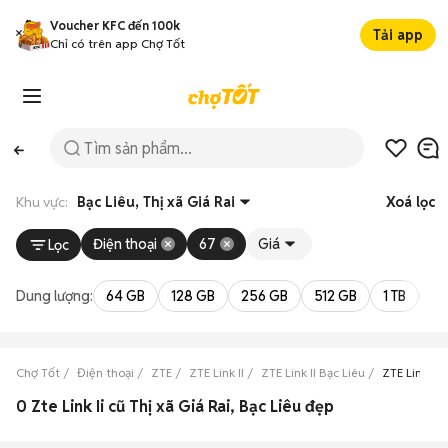
Voucher KFC đến 100k
Tải app
Chỉ có trên app Chợ Tốt
Khu vực:
Bạc Liêu, Thị xã Giá Rai
Xoá lọc
Điện thoại
67
Giá
Lọc
Dung lượng:
64 GB
128 GB
256 GB
512 GB
1 TB
2 
Chợ Tốt
Điện thoại
ZTE
ZTE Link II
ZTE Link II Bạc Liêu
ZTE Link II 
0 Zte Link Ii cũ Thị xã Giá Rai, Bạc Liêu đẹp