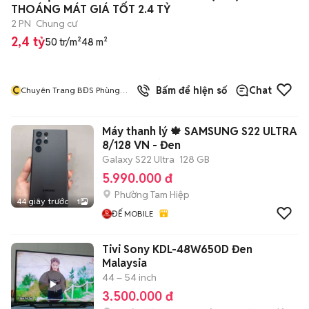
THOÁNG MÁT GIÁ TỐT 2.4 TỶ
2 PN
Chung cư
2,4 tỷ
50 tr/m²
48 m²
8
đã
C
Bấm để hiện số
Chat
Chuyên Trang BĐS Phùng
bán
Văn Nam
Máy thanh lý 🍁 SAMSUNG S22 ULTRA
8/128 VN - Đen
Galaxy S22 Ultra
128 GB
5.990.000 đ
Phường Tam Hiệp
44 giây trước
1
ĐẾ MOBILE
Tivi Sony KDL-48W650D Đen
Malaysia
44 – 54 inch
3.500.000 đ