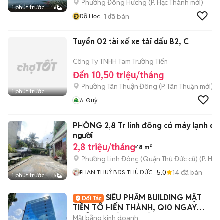
Phường Đông Hương
(
P. Hạc Thành
mới)
1 phút trước
6
Đ
1
đã bán
Đỗ Học
Tuyển 02 tài xế xe tải dấu B2, C
Công Ty TNHH Tam Trường Tiến
Đến 10,50 triệu/tháng
Phường Tân Thuận Đông
(
P. Tân Thuận
mới)
1 phút trước
A. Quỳ
PHÒNG 2,8 Tr linh đông có máy lạnh da
người
2,8 triệu/tháng
18 m²
Phường Linh Đông (Quận Thủ Đức cũ)
(
P. Hiệ
5.0
14
đã bán
PHAN THUỶ BĐS THỦ ĐỨC
1 phút trước
5
SIÊU PHẨM BUILDING MẶT
TIỀN TÔ HIẾN THÀNH, Q10 NGAY
NGÃ TƯ THÀNH THÁI
Mặt bằng kinh doanh