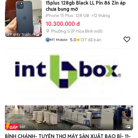
15plus 128gb Black LL Pin 86 Zin áp
chưa bung mở
iPhone 15 Plus
128 GB
>12 tháng
10.300.000 đ
Phường 5
(
P. Hòa Bình
mới)
29 giây trước
6
5.0
137
đã bán
MT Mobile
Tin nổi bật
3
BÌNH CHÁNH- TUYỂN THỢ MÁY SẢN XUẤT BAO BÌ- 11-