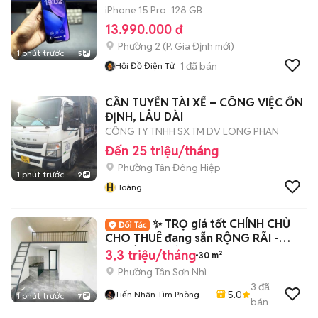
iPhone 15 Pro
128 GB
13.990.000 đ
Phường 2
(
P. Gia Định
mới)
1 phút trước
5
1
đã bán
Hội Đồ Điện Tử
CẦN TUYỂN TÀI XẾ – CÔNG VIỆC ỔN
ĐỊNH, LÂU DÀI
CÔNG TY TNHH SX TM DV LONG PHAN
Đến 25 triệu/tháng
Phường Tân Đông Hiệp
1 phút trước
2
H
Hoàng
✨ TRỌ giá tốt CHÍNH CHỦ
CHO THUÊ đang sẵn RỘNG RÃI -
THOÁNG TRỜI
3,3 triệu/tháng
30 m²
Phường Tân Sơn Nhì
3
đã
5.0
Tiến Nhân Tìm Phòng
1 phút trước
7
bán
Miễn Phí