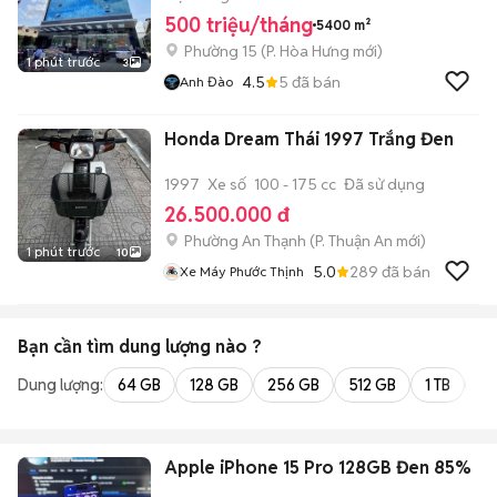
500 triệu/tháng
5400 m²
Phường 15
(
P. Hòa Hưng
mới)
1 phút trước
3
4.5
5
đã bán
Anh Đào
Honda Dream Thái 1997 Trắng Đen
1997
Xe số
100 - 175 cc
Đã sử dụng
26.500.000 đ
Phường An Thạnh
(
P. Thuận An
mới)
1 phút trước
10
5.0
289
đã bán
Xe Máy Phước Thịnh
Bạn cần tìm
dung lượng
nào ?
Dung lượng:
64 GB
128 GB
256 GB
512 GB
1 TB
2 
Apple iPhone 15 Pro 128GB Đen 85%