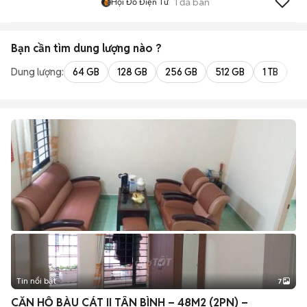
1
đã bán
Hội Đồ Điện Tử
Bạn cần tìm
dung lượng
nào ?
Dung lượng:
64 GB
128 GB
256 GB
512 GB
1 TB
2 
Tin nổi bật
7
+
2
CĂN HỘ BÀU CÁT II TÂN BÌNH – 48M2 (2PN) –