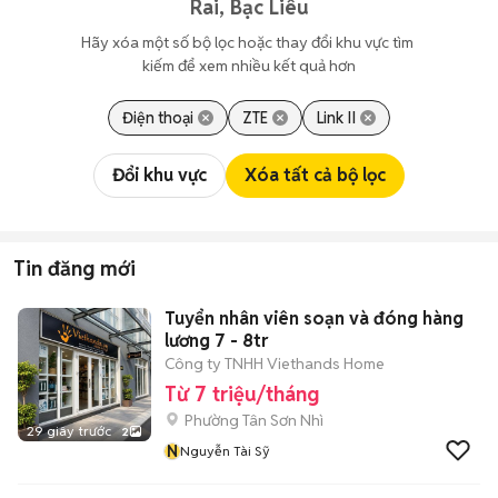
Rai, Bạc Liêu
Hãy xóa một số bộ lọc hoặc thay đổi khu vực tìm 
kiếm để xem nhiều kết quả hơn
Điện thoại
ZTE
Link II
Đổi khu vực
Xóa tất cả bộ lọc
Tin đăng mới
Tuyển nhân viên soạn và đóng hàng
lương 7 - 8tr
Công ty TNHH Viethands Home
Từ 7 triệu/tháng
Phường Tân Sơn Nhì
29 giây trước
2
N
Nguyễn Tài Sỹ