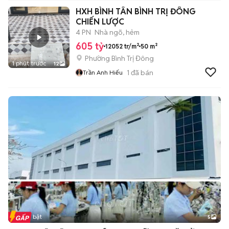
HXH BÌNH TÂN BÌNH TRỊ ĐÔNG
CHIẾN LƯỢC
4 PN
Nhà ngõ, hẻm
605 tỷ
12052 tr/m²
50 m²
Phường Bình Trị Đông
1 phút trước
12
1
đã bán
Trần Anh Hiếu
Tin nổi bật
5