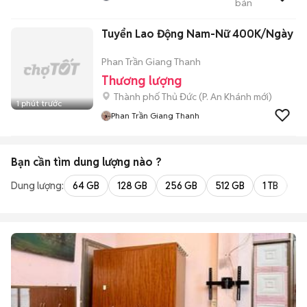
bán
Thanh Lí Xe Máy
Tuyển Lao Động Nam-Nữ 400K/Ngày
Phan Trần Giang Thanh
Thương lượng
Thành phố Thủ Đức
(
P. An Khánh
mới)
1 phút trước
Phan Trần Giang Thanh
Bạn cần tìm
dung lượng
nào ?
Dung lượng:
64 GB
128 GB
256 GB
512 GB
1 TB
2 