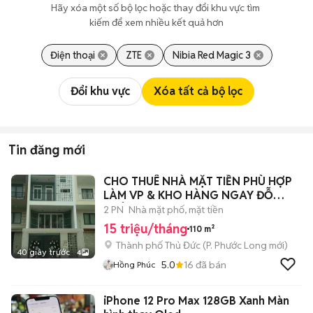
Hãy xóa một số bộ lọc hoặc thay đổi khu vực tìm 
kiếm để xem nhiều kết quả hơn
Điện thoại
ZTE
Nibia Red Magic 3
Đổi khu vực
Xóa tất cả bộ lọc
Tin đăng mới
CHO THUÊ NHÀ MẶT TIỀN PHÙ HỢP
LÀM VP & KHO HÀNG NGAY ĐỖ
XUÂN HỢP Q9
2 PN
Nhà mặt phố, mặt tiền
15 triệu/tháng
110 m²
Thành phố Thủ Đức
(
P. Phước Long
mới)
40 giây trước
4
5.0
16
đã bán
Hồng Phúc
iPhone 12 Pro Max 128GB Xanh Màn