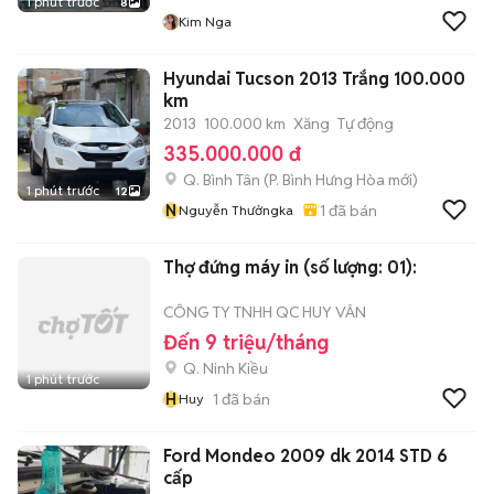
1 phút trước
8
Kim Nga
Hyundai Tucson 2013 Trắng 100.000
km
2013
100.000 km
Xăng
Tự động
335.000.000 đ
Q. Bình Tân
(
P. Bình Hưng Hòa
mới)
1 phút trước
12
N
1
đã bán
Nguyễn Thưởngka
Thợ đứng máy in (số lượng: 01):
CÔNG TY TNHH QC HUY VÂN
Đến 9 triệu/tháng
Q. Ninh Kiều
1 phút trước
H
1
đã bán
Huy
Ford Mondeo 2009 dk 2014 STD 6
cấp