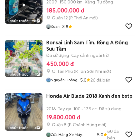
2009
150.000 km
Xăng
Tự động
185.000.000 đ
Quận 12
(
P. Thới An
mới)
1 phút trước
20
3.8
Xuan
Bonsai Linh Sam Tím, Rồng Á Đông
Sưu Tầm
Đã sử dụng
Cây cảnh ngoài trời
450.000 đ
Q. Tân Phú
(
P. Tân Sơn Nhì
mới)
1 phút trước
4
5.0
26
đã bán
Nguyễn Hoàng
Honda Air Blade 2018 Xanh đen bstp
2018
Tay ga
100 - 175 cc
Đã sử dụng
19.800.000 đ
Quận 8
(
P. Chánh Hưng
mới)
1 phút trước
4
80
đã
5.0
Cửa Hàng Xe Máy
bán