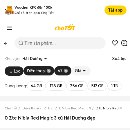
Voucher KFC đến 100k
Tải app
Chỉ có trên app Chợ Tốt
Khu vực:
Hải Dương
Xoá lọc
Điện thoại
67
Giá
Lọc
Dung lượng:
64 GB
128 GB
256 GB
512 GB
1 TB
2 
Chợ Tốt
Điện thoại
ZTE
ZTE Nibia Red Magic 3
ZTE Nibia Red Magic
0 Zte Nibia Red Magic 3 cũ Hải Dương đẹp