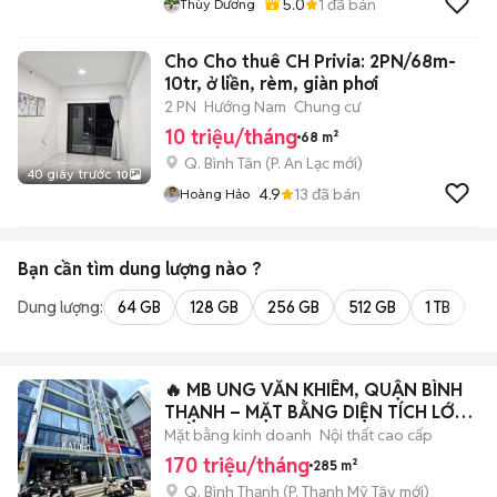
5.0
1
đã bán
Thùy Dương
Cho Cho thuê CH Privia: 2PN/68m-
10tr, ở liền, rèm, giàn phơi
2 PN
Hướng Nam
Chung cư
10 triệu/tháng
68 m²
Q. Bình Tân
(
P. An Lạc
mới)
40 giây trước
10
4.9
13
đã bán
Hoàng Hảo
Bạn cần tìm
dung lượng
nào ?
Dung lượng:
64 GB
128 GB
256 GB
512 GB
1 TB
2 
🔥 MB UNG VĂN KHIÊM, QUẬN BÌNH
THẠNH – MẶT BẰNG DIỆN TÍCH LỚN,
TRẦN CAO
Mặt bằng kinh doanh
Nội thất cao cấp
170 triệu/tháng
285 m²
Q. Bình Thạnh
(
P. Thạnh Mỹ Tây
mới)