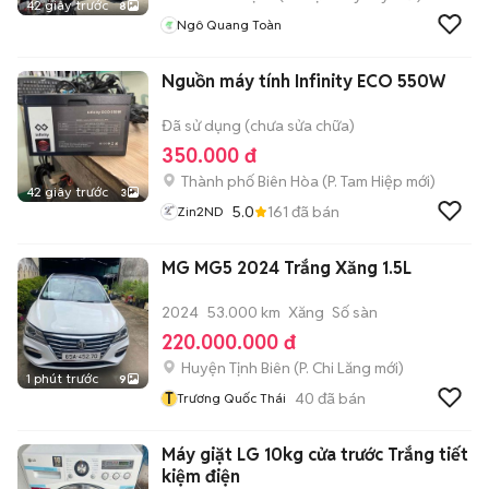
42 giây trước
8
Ngô Quang Toàn
Nguồn máy tính Infinity ECO 550W
Đã sử dụng (chưa sửa chữa)
350.000 đ
Thành phố Biên Hòa
(
P. Tam Hiệp
mới)
42 giây trước
3
5.0
161
đã bán
Zin2ND
MG MG5 2024 Trắng Xăng 1.5L
2024
53.000 km
Xăng
Số sàn
220.000.000 đ
Huyện Tịnh Biên
(
P. Chi Lăng
mới)
1 phút trước
9
T
40
đã bán
Trương Quốc Thái
Máy giặt LG 10kg cửa trước Trắng tiết
kiệm điện