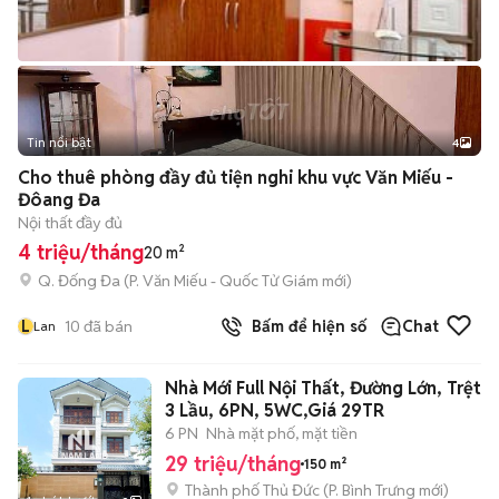
Tin nổi bật
4
Cho thuê phòng đầy đủ tiện nghi khu vực Văn Miếu -
Đôang Đa
Nội thất đầy đủ
4 triệu/tháng
20 m²
Q. Đống Đa
(
P. Văn Miếu - Quốc Tử Giám
mới)
L
10
đã bán
Bấm để hiện số
Chat
Lan
Nhà Mới Full Nội Thất, Đường Lớn, Trệt
3 Lầu, 6PN, 5WC,Giá 29TR
6 PN
Nhà mặt phố, mặt tiền
29 triệu/tháng
150 m²
Thành phố Thủ Đức
(
P. Bình Trưng
mới)