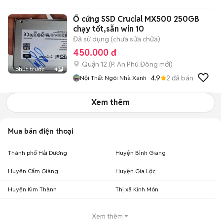
Quang Thắng 394 Phạm
Thế Hiển Q8
Ổ cứng SSD Crucial MX500 250GB
chạy tốt,sẵn win 10
Đã sử dụng (chưa sửa chữa)
450.000 đ
Quận 12
(
P. An Phú Đông
mới)
1 phút trước
4
4.9
2
đã bán
Nội Thất Ngôi Nhà Xanh
Xem thêm
Mua bán điện thoại
Thành phố Hải Dương
Huyện Bình Giang
Huyện Cẩm Giàng
Huyện Gia Lộc
Huyện Kim Thành
Thị xã Kinh Môn
Xem thêm