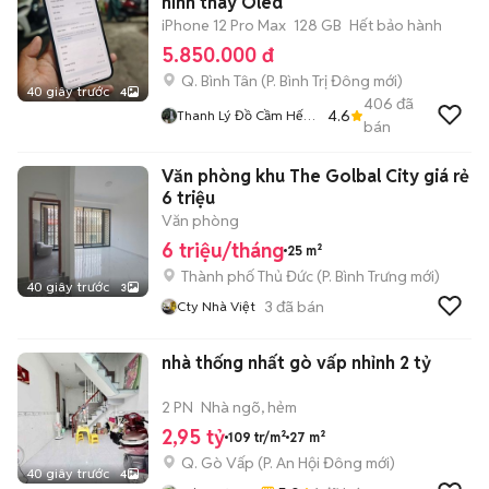
hình thay Oled
iPhone 12 Pro Max
128 GB
Hết bảo hành
5.850.000 đ
Q. Bình Tân
(
P. Bình Trị Đông
mới)
40 giây trước
4
406
đã
4.6
Thanh Lý Đồ Cầm Hết
bán
Hạn
Văn phòng khu The Golbal City giá rẻ
6 triệu
Văn phòng
6 triệu/tháng
25 m²
Thành phố Thủ Đức
(
P. Bình Trưng
mới)
40 giây trước
3
3
đã bán
Cty Nhà Việt
nhà thống nhất gò vấp nhỉnh 2 tỷ
2 PN
Nhà ngõ, hẻm
2,95 tỷ
109 tr/m²
27 m²
Q. Gò Vấp
(
P. An Hội Đông
mới)
40 giây trước
4