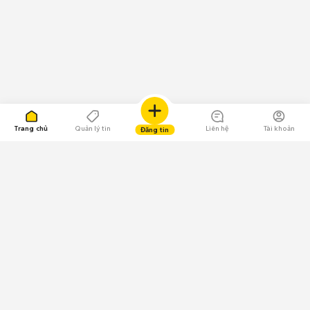
Trang chủ
Quản lý tin
Liên hệ
Tài khoản
Đăng tin
109.000 Bình chọn
Tải ứng dụng Chợ Tốt
Về Chợ Tốt
Quy chế sàn