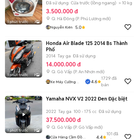
Đã sử dụng
Cửa trước (lồng ngang)
> 10 kg
3.500.000 đ
Q. Hà Đông
(
P. Phú Lương
mới)
1 phút trước
3
5.0
Nguyễn Kiên
Honda Air Blade 125 2014 Bs Thành
Phố
2014
Tay ga
Đã sử dụng
14.000.000 đ
Q. Gò Vấp
(
P. An Nhơn
mới)
1 phút trước
7
1729
đã
4.6
Xe Máy Cường
bán
Phát
Yamaha NVX V2 2022 Đen Đặc biệt
2022
Tay ga
100 - 175 cc
Đã sử dụng
37.500.000 đ
Q. Gò Vấp
(
P. Gò Vấp
mới)
1 phút trước
7
101
đã
4.4
Cửa Hàng Cầm Đồ